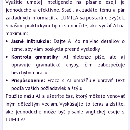
Využitie umelej inteligencie na písanie esejí je 
jednoduché a efektívne. Stačí, ak zadáte tému a pár 
základných informácií, a LUMILA sa postará o zvyšok. 
S našimi praktickými tipmi sa naučíte, ako využiť AI na 
maximum:
Jasné inštrukcie:
 Dajte AI čo najviac detailov o 
téme, aby vám poskytla presné výsledky.
Kontrola gramatiky:
 AI nielenže píše, ale aj 
opravuje gramatické chyby, čím zabezpečuje 
bezchybnú prácu.
Prispôsobenie:
 Práca s AI umožňuje upraviť text 
podľa vašich požiadaviek a štýlu.
Použite našu AI a ušetrite čas, ktorý môžete venovať 
iným dôležitým veciam. Vyskúšajte to teraz a zistite, 
aké jednoduché môže byť písanie anglickej eseje s 
LUMILA!