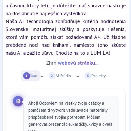
a časom, ktorý letí, je dôležité mať správne nástroje 
na dosiahnutie najlepších výsledkov.
Naša AI technológia zohľadňuje kritériá hodnotenia 
Slovenskej maturitnej skúšky a poskytuje riešenia, 
ktoré vám pomôžu získať požadované A+. Už žiadne 
prebdené noci nad knihami, namiesto toho skúste 
našu AI a zažite úľavu. Choďte na to s LUMILA!
Zhrň
webovú stránku...
→
AI Štúdio
→
Projekty
1
Štart
2
3
Ahoj! Odpoviem na všetky tvoje otázky a
pomôžem ti vytvoriť vzdelávacie materiály
prispôsobené tvojim potrebám. Môžem
generovať prezentácie, kartičky, kvízy a oveľa