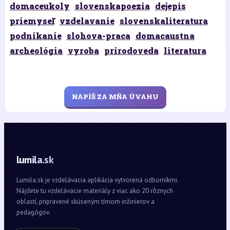
domaceukoly
slovenskapoezia
dejepis
priemyseľ
vzdelavanie
slovenskaliteratura
podnikanie
slohova-praca
domacaustna
archeológia
vyroba
prirodoveda
literatura
NAPÍŠ ZA MŇA ÚVAHU
lumila.sk
Lumila.sk je vzdelávacia aplikácia vytvorená odborníkmi.
Nájdete tu vzdelávacie materiály z viac ako 20 rôznych
oblastí, pripravené skúseným tímom inžinierov a
pedagógov.