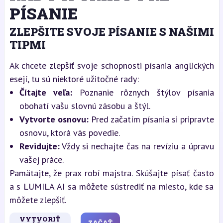
PÍSANIE
ZLEPŠITE SVOJE PÍSANIE S NAŠIMI
TIPMI
Ak chcete zlepšiť svoje schopnosti písania anglických
esejí, tu sú niektoré užitočné rady:
Čítajte veľa:
Poznanie rôznych štýlov písania
obohatí vašu slovnú zásobu a štýl.
Vytvorte osnovu:
Pred začatím písania si pripravte
osnovu, ktorá vás povedie.
Revidujte:
Vždy si nechajte čas na revíziu a úpravu
vašej práce.
Pamätajte, že prax robí majstra. Skúšajte písať často
a s LUMILA AI sa môžete sústrediť na miesto, kde sa
môžete zlepšiť.
VYTVORIŤ
ZAČAŤ