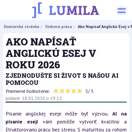
Domovská stránka
Slohová práca
Ako Napísať Anglickú Esej v
AKO NAPÍSAŤ
ANGLICKÚ ESEJ V
ROKU 2026
ZJEDNODUŠTE SI ŽIVOT S NAŠOU AI
POMOCOU
Priemerné hodnotenie:
5
/ 5
pridané: 18.01.2026 o 19:12
Písanie anglickej eseje môže byť výzvou. 
AI na 
písanie esejí
 vám pomôže vytvoriť kvalitnú a 
štruktúrovanú prácu bez stresu. S maturitou za rohom 