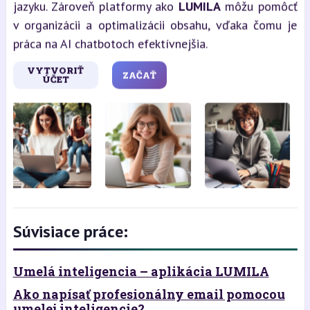
jazyku. Zároveň platformy ako
LUMILA
môžu pomôcť
v organizácii a optimalizácii obsahu, vďaka čomu je
práca na AI chatbotoch efektívnejšia.
VYTVORIŤ
ZAČAŤ
ÚČET
Súvisiace práce:
Umelá inteligencia – aplikácia LUMILA
Ako napísať profesionálny email pomocou
umelej inteligencie?