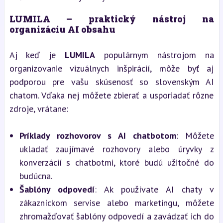
LUMILA – praktický nástroj na
organizáciu AI obsahu
Aj keď je
LUMILA
populárnym nástrojom na
organizovanie vizuálnych inšpirácií, môže byť aj
podporou pre vašu skúsenosť so slovenským AI
chatom. Vďaka nej môžete zbierať a usporiadať rôzne
zdroje, vrátane:
Príklady rozhovorov s AI chatbotom
: Môžete
ukladať zaujímavé rozhovory alebo úryvky z
konverzácií s chatbotmi, ktoré budú užitočné do
budúcna.
Šablóny odpovedí
: Ak používate AI chaty v
zákazníckom servise alebo marketingu, môžete
zhromažďovať šablóny odpovedí a zavádzať ich do