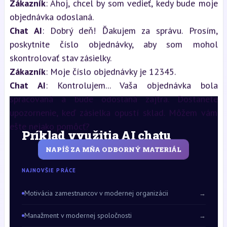
Zákazník
: Ahoj, chcel by som vedieť, kedy bude moje
objednávka odoslaná.
Chat AI
: Dobrý deň! Ďakujem za správu. Prosím,
poskytnite číslo objednávky, aby som mohol
skontrolovať stav zásielky.
Zákazník
: Moje číslo objednávky je 12345.
Chat AI
: Kontrolujem... Vaša objednávka bola
spracovaná a bude odoslaná zajtra. Dostanete
upozornenie, keď zásielka opustí sklad. Môžem vám
ešte nejako pomôcť?
Príklad využitia AI chatu
NAPÍŠ ZA MŇA ODBORNÝ MATERIÁL
NAJNOVŠIE PRÁCE
Motivácia zamestnancov v modernej organizácii
→
Manažment v modernej spoločnosti
→