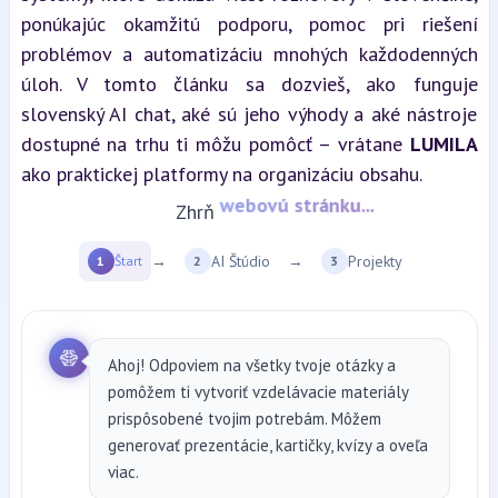
ponúkajúc okamžitú podporu, pomoc pri riešení 
problémov a automatizáciu mnohých každodenných 
úloh. V tomto článku sa dozvieš, ako funguje 
slovenský AI chat, aké sú jeho výhody a aké nástroje 
dostupné na trhu ti môžu pomôcť – vrátane 
LUMILA
ako praktickej platformy na organizáciu obsahu.
Zhrň
YT video...
→
AI Štúdio
→
Projekty
1
Štart
2
3
Ahoj! Odpoviem na všetky tvoje otázky a
pomôžem ti vytvoriť vzdelávacie materiály
prispôsobené tvojim potrebám. Môžem
generovať prezentácie, kartičky, kvízy a oveľa
viac.