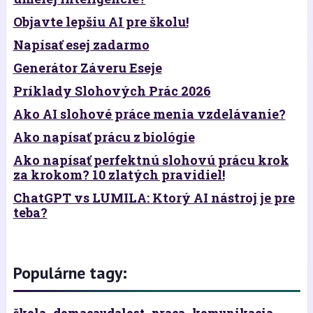
Objavte lepšiu AI pre školu!
Napísať esej zadarmo
Generátor Záveru Eseje
Príklady Slohových Prác 2026
Ako AI slohové práce menia vzdelávanie?
Ako napísať prácu z biológie
Ako napísať perfektnú slohovú prácu krok
za krokom? 10 zlatých pravidiel!
ChatGPT vs LUMILA: Ktorý AI nástroj je pre
teba?
Populárne tagy:
škola
domacaudalost
praca
komunikacia