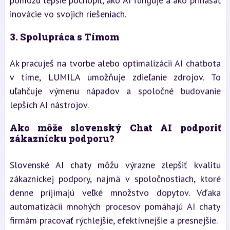
pomôžu lepšie pochopiť, ako AI funguje a ako prinášať
inovácie vo svojich riešeniach.
3.
Spolupráca s Tímom
Ak pracuješ na tvorbe alebo optimalizácii AI chatbota
v tíme, LUMILA umožňuje zdieľanie zdrojov. To
uľahčuje výmenu nápadov a spoločné budovanie
lepších AI nástrojov.
Ako môže slovenský Chat AI podporiť
zákaznícku podporu?
Slovenské AI chaty môžu výrazne zlepšiť kvalitu
zákazníckej podpory, najmä v spoločnostiach, ktoré
denne prijímajú veľké množstvo dopytov. Vďaka
automatizácii mnohých procesov pomáhajú AI chaty
firmám pracovať rýchlejšie, efektívnejšie a presnejšie.