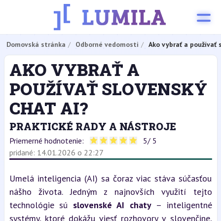
Domovská stránka
Odborné vedomosti
Ako vybrať a používať 
AKO VYBRAŤ A
POUŽÍVAŤ SLOVENSKÝ
CHAT AI?
PRAKTICKÉ RADY A NÁSTROJE
Priemerné hodnotenie:
5
/ 5
pridané: 14.01.2026 o 22:27
Umelá inteligencia (AI) sa čoraz viac stáva súčasťou 
nášho života. Jedným z najnovších využití tejto 
technológie sú 
slovenské AI chaty
 – inteligentné 
systémy, ktoré dokážu viesť rozhovory v slovenčine, 