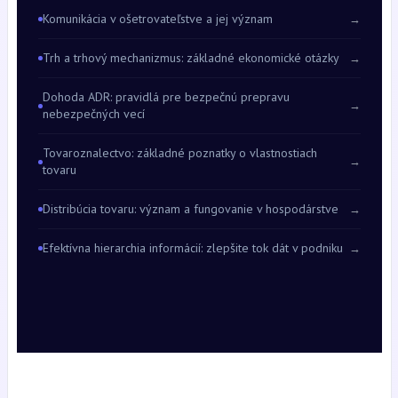
Komunikácia v ošetrovateľstve a jej význam
→
Trh a trhový mechanizmus: základné ekonomické otázky
→
Dohoda ADR: pravidlá pre bezpečnú prepravu
→
nebezpečných vecí
Tovaroznalectvo: základné poznatky o vlastnostiach
→
tovaru
Distribúcia tovaru: význam a fungovanie v hospodárstve
→
Efektívna hierarchia informácií: zlepšite tok dát v podniku
→