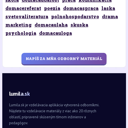
domacereferat
poezia
domacaspraca
laska
svetovaliteratura
polnohospodarstvo
drama
marketing
domacaulaha
skuska
psychologia
domacauloga
NAPÍŠ ZA MŇA ODBORNÝ MATERIÁL
lumila.sk
Lumila.sk je vzdelávacia aplikácia vytvorená odborníkmi.
Nájdete tu vzdelávacie materiály z viac ako 20 rôznych
oblastí, pripravené skúseným tímom inžinierov a
pedagógov.