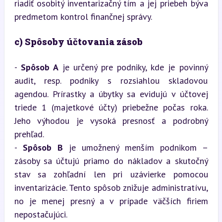
riadiť osobitý inventarizačný tím a jej priebeh býva 
predmetom kontrol finančnej správy.
c) Spôsoby účtovania zásob
- 
Spôsob A
 je určený pre podniky, kde je povinný 
audit, resp. podniky s rozsiahlou skladovou 
agendou. Prírastky a úbytky sa evidujú v účtovej 
triede 1 (majetkové účty) priebežne počas roka. 
Jeho výhodou je vysoká presnosť a podrobný 
prehľad.

- 
Spôsob B
 je umožnený menším podnikom – 
zásoby sa účtujú priamo do nákladov a skutočný 
stav sa zohľadní len pri uzávierke pomocou 
inventarizácie. Tento spôsob znižuje administratívu, 
no je menej presný a v prípade väčších firiem 
nepostačujúci.