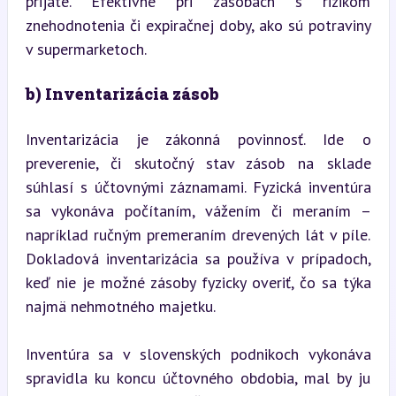
prijaté. Efektívne pri zásobách s rizikom 
znehodnotenia či expiračnej doby, ako sú potraviny 
v supermarketoch.
b) Inventarizácia zásob
Inventarizácia je zákonná povinnosť. Ide o 
preverenie, či skutočný stav zásob na sklade 
súhlasí s účtovnými záznamami. Fyzická inventúra 
sa vykonáva počítaním, vážením či meraním – 
napríklad ručným premeraním drevených lát v píle. 
Dokladová inventarizácia sa používa v prípadoch, 
keď nie je možné zásoby fyzicky overiť, čo sa týka 
najmä nehmotného majetku.
Inventúra sa v slovenských podnikoch vykonáva 
spravidla ku koncu účtovného obdobia, mal by ju 