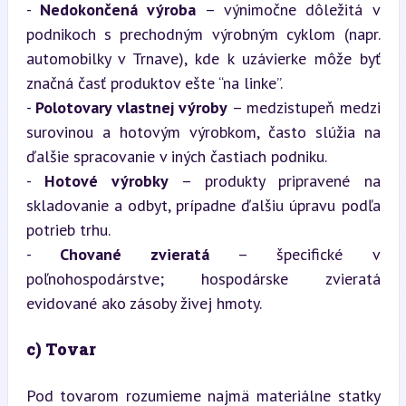
- 
Nedokončená výroba
 – výnimočne dôležitá v 
podnikoch s prechodným výrobným cyklom (napr. 
automobilky v Trnave), kde k uzávierke môže byť 
značná časť produktov ešte “na linke”.

- 
Polotovary vlastnej výroby
 – medzistupeň medzi 
surovinou a hotovým výrobkom, často slúžia na 
ďalšie spracovanie v iných častiach podniku.

- 
Hotové výrobky
 – produkty pripravené na 
skladovanie a odbyt, prípadne ďalšiu úpravu podľa 
potrieb trhu.

- 
Chované zvieratá
 – špecifické v 
poľnohospodárstve; hospodárske zvieratá 
evidované ako zásoby živej hmoty.
c) Tovar
Pod tovarom rozumieme najmä materiálne statky 