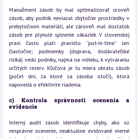
Manažment zásob by mal optimalizovať úroveň 
zásob, aby podnik neviazal zbytočne prostriedky v 
prebytočnom materiáli, ale zároveň mal dostatok 
zásob pre plynulé splnenie zákaziek. V slovenskej 
praxi často platí pravidlo “just-in-time” len 
čiastočne; podmienky (doprava, dodávateľské 
riziká) vedú podniky, najmä na vidieku, k vytváraniu 
určitých rezerv. Kľúčová je tu miera obratu zásob 
(počet dní, za ktoré sa zásoba otočí), ktorá 
napovedá o efektivite riadenia.
c) Kontrola správnosti ocenenia a 
evidencie
Interný audit zásob identifikuje chyby, ako sú 
nesprávne ocenenie, neaktuálne evidované merné 