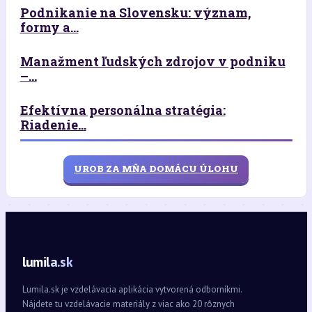
Podnikanie na Slovensku: význam,
formy a...
Manažment ľudských zdrojov v podniku
–...
Efektívna personálna stratégia:
Riadenie...
UROB ZA MŇA DOMÁCU ÚLOHU
lumila.sk
Lumila.sk je vzdelávacia aplikácia vytvorená odborníkmi.
Nájdete tu vzdelávacie materiály z viac ako 20 rôznych