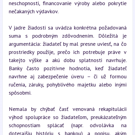
neschopnosti, financovanie výroby alebo pokrytie 
nečakaných výdavkov.
V jadre žiadosti sa uvádza konkrétna požadovaná 
suma s podrobným zdôvodnením. Dôležitá je 
argumentácia: žiadateľ by mal presne uviesť, na čo 
prostriedky použije, prečo ich potrebuje práve v 
takejto výške a akú dobu splatnosti navrhuje. 
Banky často pozitívne hodnotia, keď žiadateľ 
navrhne aj zabezpečenie úveru – či už formou 
ručenia, záruky, pohyblivého majetku alebo inými 
spôsobmi.
Nemala by chýbať časť venovaná rekapitulácii 
výhod spolupráce so žiadateľom, preukázateľným 
schopnostiam splácať (napr. odvolávka na 
doterajšiu históriu s bankou) a popisu, akým 