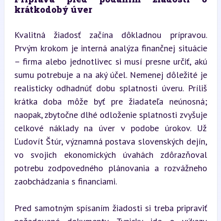
krátkodobý úver
Kvalitná žiadosť začína dôkladnou prípravou. 
Prvým krokom je interná analýza finančnej situácie 
– firma alebo jednotlivec si musí presne určiť, akú 
sumu potrebuje a na aký účel. Nemenej dôležité je 
realisticky odhadnúť dobu splatnosti úveru. Príliš 
krátka doba môže byť pre žiadateľa neúnosná; 
naopak, zbytočne dlhé odloženie splatnosti zvyšuje 
celkové náklady na úver v podobe úrokov. Už 
Ľudovít Štúr, významná postava slovenských dejín, 
vo svojich ekonomických úvahách zdôrazňoval 
potrebu zodpovedného plánovania a rozvážneho 
zaobchádzania s financiami.
Pred samotným spísaním žiadosti si treba pripraviť 