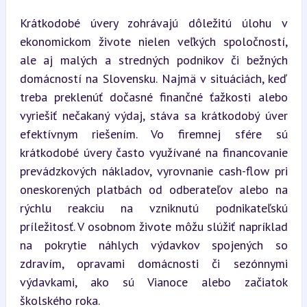
Krátkodobé úvery zohrávajú dôležitú úlohu v 
ekonomickom živote nielen veľkých spoločností, 
ale aj malých a stredných podnikov či bežných 
domácností na Slovensku. Najmä v situáciách, keď 
treba preklenúť dočasné finančné ťažkosti alebo 
vyriešiť nečakaný výdaj, stáva sa krátkodobý úver 
efektívnym riešením. Vo firemnej sfére sú 
krátkodobé úvery často využívané na financovanie 
prevádzkových nákladov, vyrovnanie cash-flow pri 
oneskorených platbách od odberateľov alebo na 
rýchlu reakciu na vzniknutú podnikateľskú 
príležitosť. V osobnom živote môžu slúžiť napríklad 
na pokrytie náhlych výdavkov spojených so 
zdravím, opravami domácnosti či sezónnymi 
výdavkami, ako sú Vianoce alebo začiatok 
školského roka.