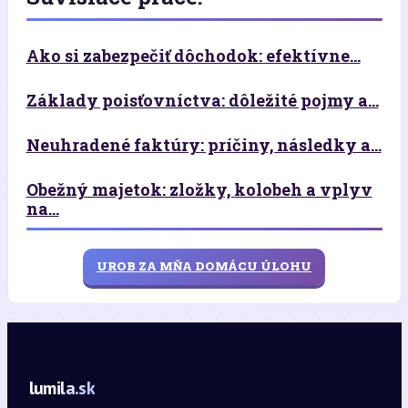
Ako si zabezpečiť dôchodok: efektívne...
Základy poisťovníctva: dôležité pojmy a...
Neuhradené faktúry: príčiny, následky a...
Obežný majetok: zložky, kolobeh a vplyv
na...
UROB ZA MŇA DOMÁCU ÚLOHU
lumila.sk