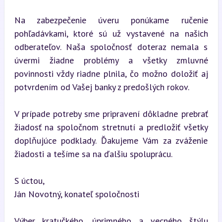
Na zabezpečenie úveru ponúkame ručenie 
pohľadávkami, ktoré sú už vystavené na našich 
odberateľov. Naša spoločnosť doteraz nemala s 
úvermi žiadne problémy a všetky zmluvné 
povinnosti vždy riadne plnila, čo možno doložiť aj 
potvrdením od Vašej banky z predošlých rokov.
V prípade potreby sme pripravení dôkladne prebrať 
žiadosť na spoločnom stretnutí a predložiť všetky 
doplňujúce podklady. Ďakujeme Vám za zváženie 
žiadosti a tešíme sa na ďalšiu spoluprácu.
S úctou,  

Ján Novotný, konateľ spoločnosti
Výber kratučkého, úprimného a vecného štýlu 