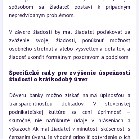
spôsobom sa žiadateľ postaví k prípadným 
nepredvídaným problémom.
V závere žiadosti by mal žiadateľ poďakovať za 
zváženie svojej žiadosti, ponúknuť možnosť 
osobného stretnutia alebo vysvetlenia detailov, a 
žiadosť ukončiť formálnym pozdravom a podpisom.
Špecifické rady pre zvýšenie úspešnosti 
žiadosti o krátkodobý úver
Dôveru banky možno získať najmä úplnosťou a 
transparentnosťou dokladov. V slovenskej 
podnikateľskej kultúre sa cení úprimnosť – 
skutočné, nie nafúknuté údaje v hláseniach a 
výkazoch. Ak mal žiadateľ v minulosti skúsenosti s 
čerpaním úveru, je vhodné pripojiť potvrdenie o ich 