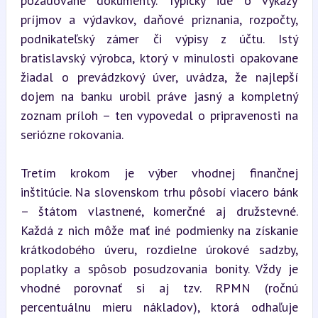
požadované dokumenty. Typicky ide o výkazy 
príjmov a výdavkov, daňové priznania, rozpočty, 
podnikateľský zámer či výpisy z účtu. Istý 
bratislavský výrobca, ktorý v minulosti opakovane 
žiadal o prevádzkový úver, uvádza, že najlepší 
dojem na banku urobil práve jasný a kompletný 
zoznam príloh – ten vypovedal o pripravenosti na 
seriózne rokovania.
Tretím krokom je výber vhodnej finančnej 
inštitúcie. Na slovenskom trhu pôsobí viacero bánk 
– štátom vlastnené, komerčné aj družstevné. 
Každá z nich môže mať iné podmienky na získanie 
krátkodobého úveru, rozdielne úrokové sadzby, 
poplatky a spôsob posudzovania bonity. Vždy je 
vhodné porovnať si aj tzv. RPMN (ročnú 
percentuálnu mieru nákladov), ktorá odhaľuje 