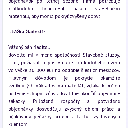
objednávok po letnej sezóne. Firma potrebuje 
krátkodobo financovať nákup stavebného 
materiálu, aby mohla pokryť zvýšený dopyt.
Ukážka žiadosti:
Vážený pán riaditeľ,  

dovoľte mi v mene spoločnosti Stavebné služby, 
s.r.o., požiadať o poskytnutie krátkodobého úveru 
vo výške 30 000 eur na obdobie šiestich mesiacov. 
Hlavným dôvodom je pokrytie okamžite 
vzniknutých nákladov na materiál, vďaka ktorému 
budeme schopní včas a kvalitne ukončiť objednané 
zákazky. Priložené rozpočty a potvrdené 
objednávky dosvedčujú zvýšený objem práce a 
očakávaný peňažný príjem z faktúr vystavených 
klientom.