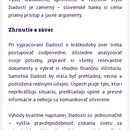
žiadosti je zámerný – slovenské banky si cenia 
priamy prístup a jasné argumenty.
Zhrnutie a záver
Pri vypracovaní žiadosti o krátkodobý úver treba 
postupovať zodpovedne, dôsledne analyzovať 
svoje potreby, pripraviť si všetky relevantné 
dokumenty a vybrať si vhodnú finančnú inštitúciu. 
Samotná žiadosť by mala byť prehľadná, vecná a 
podložená reálnymi údajmi. Úspech praje tým, ktorí 
neprikrášľujú situáciu, predkladajú úplné a presné 
informácie a neboja sa komunikovať otvorene.
Výhody kvalitne napísanej žiadosti sú jednoznačné 
– vyššia pravdepodobnosť získania úveru za 