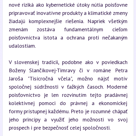
nové riziká ako kybernetické útoky nútia poisťovne 
pripravovať inovatívne produkty a klimatické zmeny 
žiadajú komplexnejšie riešenia. Napriek všetkým 
zmenám zostáva fundamentálnym cieľom 
poisťovníctva istota a ochrana proti nečakaným 
udalostiam.
V slovenskej tradícii, podobne ako v poviedkach 
Boženy Slančíkovej-Timravy či v románe Petra 
Jaroša "Tisícročná včela", možno nájsť motív 
spoločnej súdržnosti v ťažkých časoch. Moderné 
poisťovníctvo je len rozvinutím tejto pradávnej 
kolektívnej pomoci do právnej a ekonomickej 
formy prístupnej každému. Preto je rozumné chápať 
jeho princípy a využiť jeho možnosti vo svoj 
prospech i pre bezpečnosť celej spoločnosti.