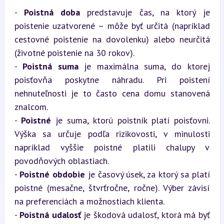
- 
Poistná doba
 predstavuje čas, na ktorý je 
poistenie uzatvorené – môže byť určitá (napríklad 
cestovné poistenie na dovolenku) alebo neurčitá 
(životné poistenie na 30 rokov).

- 
Poistná suma
 je maximálna suma, do ktorej 
poisťovňa poskytne náhradu. Pri poistení 
nehnuteľnosti je to často cena domu stanovená 
znalcom.

- 
Poistné
 je suma, ktorú poistník platí poisťovni. 
Výška sa určuje podľa rizikovosti, v minulosti 
napríklad vyššie poistné platili chalupy v 
povodňových oblastiach.

- 
Poistné obdobie
 je časový úsek, za ktorý sa platí 
poistné (mesačne, štvrťročne, ročne). Výber závisí 
na preferenciách a možnostiach klienta.

- 
Poistná udalosť
 je škodová udalosť, ktorá má byť 