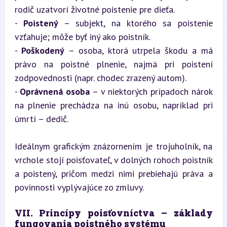
rodič uzatvorí životné poistenie pre dieťa.

- 
Poistený
 – subjekt, na ktorého sa poistenie 
vzťahuje; môže byť iný ako poistník.

- 
Poškodený
 – osoba, ktorá utrpela škodu a má 
právo na poistné plnenie, najmä pri poistení 
zodpovednosti (napr. chodec zrazený autom).

- 
Oprávnená osoba
 – v niektorých prípadoch nárok 
na plnenie prechádza na inú osobu, napríklad pri 
úmrtí – dedič.
Ideálnym grafickým znázornením je trojuholník, na 
vrchole stojí poisťovateľ, v dolných rohoch poistník 
a poistený, pričom medzi nimi prebiehajú práva a 
povinnosti vyplývajúce zo zmluvy.
VII. Princípy poisťovníctva – základy 
fungovania poistného systému