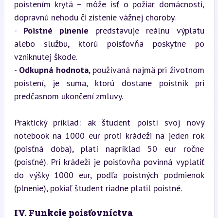
poistením krytá – môže ísť o požiar domácnosti, 
dopravnú nehodu či zistenie vážnej choroby.

- 
Poistné plnenie
 predstavuje reálnu výplatu 
alebo službu, ktorú poisťovňa poskytne po 
vzniknutej škode.

- 
Odkupná hodnota
, používaná najmä pri životnom 
poistení, je suma, ktorú dostane poistník pri 
predčasnom ukončení zmluvy.
Praktický príklad: ak študent poistí svoj nový 
notebook na 1000 eur proti krádeži na jeden rok 
(poisťná doba), platí napríklad 50 eur ročne 
(poisťné). Pri krádeži je poisťovňa povinná vyplatiť 
do výšky 1000 eur, podľa poistných podmienok 
(plnenie), pokiaľ študent riadne platil poistné.
IV. Funkcie poisťovníctva