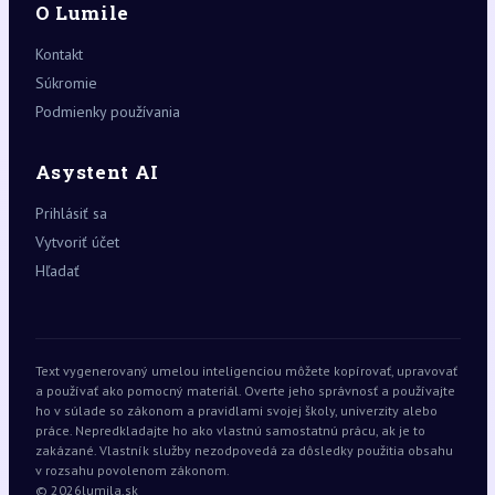
O Lumile
Kontakt
Súkromie
Podmienky používania
Asystent AI
Prihlásiť sa
Vytvoriť účet
Hľadať
Text vygenerovaný umelou inteligenciou môžete kopírovať, upravovať
a používať ako pomocný materiál. Overte jeho správnosť a používajte
ho v súlade so zákonom a pravidlami svojej školy, univerzity alebo
práce. Nepredkladajte ho ako vlastnú samostatnú prácu, ak je to
zakázané. Vlastník služby nezodpovedá za dôsledky použitia obsahu
v rozsahu povolenom zákonom.
© 2026
lumila.sk