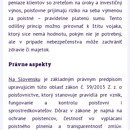
peniaze klientov so zreteľom na úroky a investičný 
výnos, poisťovne prijímajú riziko na seba výmenou 
za poistné – pravidelne platenú sumu. Tento 
odlišný princíp možno prirovnať k štítu vojaka, 
ktorý síce nemá hodnotu, pokým nie je potrebný, 
ale v prípade nebezpečenstva môže zachrániť 
zdravie či majetok.
Právne aspekty
Na Slovensku
 je základným právnym predpisom 
upravujúcim túto oblasť zákon č. 39/2015 Z. z. o 
poisťovníctve, ktorý stanovuje pravidlá pre vznik, 
fungovanie a kontrolu poisťovní i 
sprostredkovateľov. Dôraz v zákone je najmä na 
ochrane poistencov, čestnosť vo vyplácaní 
poistného plnenia a transparentnosť zmlúv. 