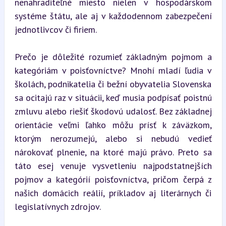
nenahraditeľné miesto nielen v hospodárskom 
systéme štátu, ale aj v každodennom zabezpečení 
jednotlivcov či firiem.
Prečo je dôležité rozumieť základným pojmom a 
kategóriám v poisťovníctve? Mnohí mladí ľudia v 
školách, podnikatelia či bežní obyvatelia Slovenska 
sa ocitajú raz v situácii, keď musia podpísať poistnú 
zmluvu alebo riešiť škodovú udalosť. Bez základnej 
orientácie veľmi ľahko môžu prísť k záväzkom, 
ktorým nerozumejú, alebo si nebudú vedieť 
nárokovať plnenie, na ktoré majú právo. Preto sa 
táto esej venuje vysvetleniu najpodstatnejších 
pojmov a kategórií poisťovníctva, pričom čerpá z 
našich domácich reálií, príkladov aj literárnych či 
legislatívnych zdrojov.