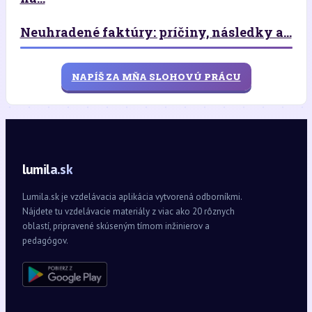
Neuhradené faktúry: príčiny, následky a...
NAPÍŠ ZA MŇA SLOHOVÚ PRÁCU
lumila.sk
Lumila.sk je vzdelávacia aplikácia vytvorená odborníkmi.
Nájdete tu vzdelávacie materiály z viac ako 20 rôznych
oblastí, pripravené skúseným tímom inžinierov a
pedagógov.