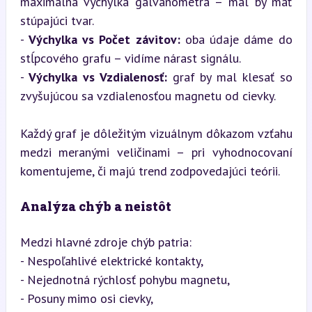
maximálna výchylka galvanometra – mal by mať 
stúpajúci tvar.

- 
Výchylka vs Počet závitov:
 oba údaje dáme do 
stĺpcového grafu – vidíme nárast signálu.

- 
Výchylka vs Vzdialenosť:
 graf by mal klesať so 
zvyšujúcou sa vzdialenosťou magnetu od cievky.
Každý graf je dôležitým vizuálnym dôkazom vzťahu 
medzi meranými veličinami – pri vyhodnocovaní 
komentujeme, či majú trend zodpovedajúci teórii.
Analýza chýb a neistôt
Medzi hlavné zdroje chýb patria:  

- Nespoľahlivé elektrické kontakty,  

- Nejednotná rýchlosť pohybu magnetu,  

- Posuny mimo osi cievky,  
