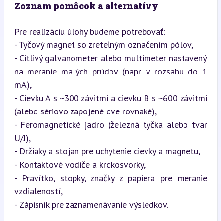
Zoznam pomôcok a alternatívy
Pre realizáciu úlohy budeme potrebovať:  

- Tyčový magnet so zreteľným označením pólov,  

- Citlivý galvanometer alebo multimeter nastavený 
na meranie malých prúdov (napr. v rozsahu do 1 
mA),  

- Cievku A s ~300 závitmi a cievku B s ~600 závitmi 
(alebo sériovo zapojené dve rovnaké),  

- Feromagnetické jadro (železná tyčka alebo tvar 
U/J),  

- Držiaky a stojan pre uchytenie cievky a magnetu,  

- Kontaktové vodiče a krokosvorky,  

- Pravítko, stopky, značky z papiera pre meranie 
vzdialeností,  

- Zápisník pre zaznamenávanie výsledkov.