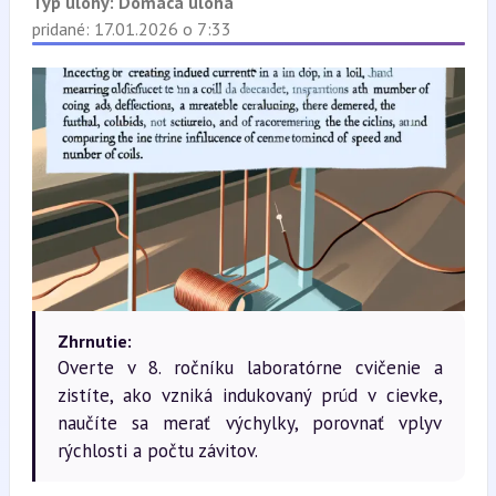
Typ úlohy:
Domáca úloha
pridané: 17.01.2026 o 7:33
Zhrnutie:
Overte v 8. ročníku laboratórne cvičenie a
zistíte, ako vzniká indukovaný prúd v cievke,
naučíte sa merať výchylky, porovnať vplyv
rýchlosti a počtu závitov.