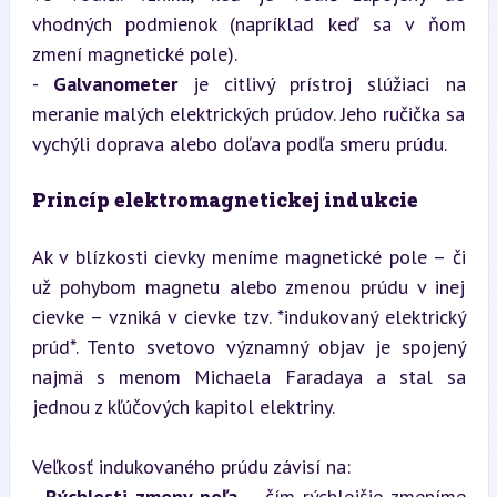
vhodných podmienok (napríklad keď sa v ňom 
zmení magnetické pole).  

- 
Galvanometer
 je citlivý prístroj slúžiaci na 
meranie malých elektrických prúdov. Jeho ručička sa 
vychýli doprava alebo doľava podľa smeru prúdu.
Princíp elektromagnetickej indukcie
Ak v blízkosti cievky meníme magnetické pole – či 
už pohybom magnetu alebo zmenou prúdu v inej 
cievke – vzniká v cievke tzv. *indukovaný elektrický 
prúd*. Tento svetovo významný objav je spojený 
najmä s menom Michaela Faradaya a stal sa 
jednou z kľúčových kapitol elektriny.
Veľkosť indukovaného prúdu závisí na:  

- 
Rýchlosti zmeny poľa
 – čím rýchlejšie zmeníme 