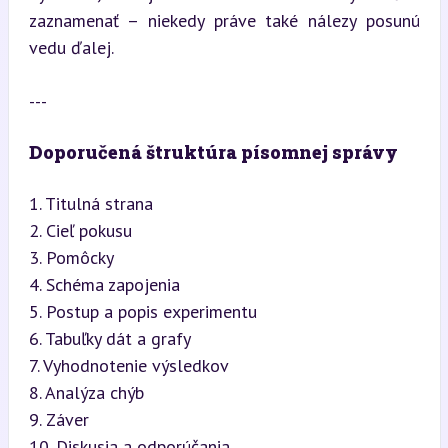
zaznamenať – niekedy práve také nálezy posunú 
vedu ďalej.
---
Doporučená štruktúra písomnej správy
1. Titulná strana

2. Cieľ pokusu

3. Pomôcky

4. Schéma zapojenia

5. Postup a popis experimentu

6. Tabuľky dát a grafy

7. Vyhodnotenie výsledkov

8. Analýza chýb

9. Záver

10. Diskusia a odporúčania
