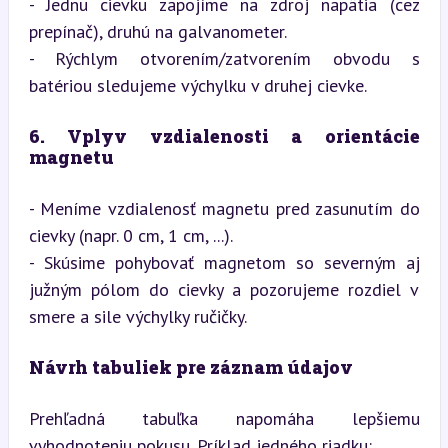
- Jednu cievku zapojíme na zdroj napätia (cez 
prepínač), druhú na galvanometer.

- Rýchlym otvorením/zatvorením obvodu s 
batériou sledujeme výchylku v druhej cievke.
6. Vplyv vzdialenosti a orientácie 
magnetu
- Meníme vzdialenosť magnetu pred zasunutím do 
cievky (napr. 0 cm, 1 cm, ...).

- Skúsime pohybovať magnetom so severným aj 
južným pólom do cievky a pozorujeme rozdiel v 
smere a sile výchylky ručičky.
Návrh tabuliek pre záznam údajov
Prehľadná tabuľka napomáha lepšiemu 
vyhodnoteniu pokusu. Príklad jedného riadku: