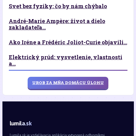
Svet bez fyziky: čo by nám chýbalo
André-Marie Ampère: život a dielo
zakladateľa...
Ako Iréne a Frédéric Joliot-Curie objavili...
Elektrický prúd: vysvetlenie, vlastnosti
a...
UROB ZA MŇA DOMÁCU ÚLOHU
lumila.sk
Lumila.sk je vzdelávacia aplikácia vytvorená odborníkmi.