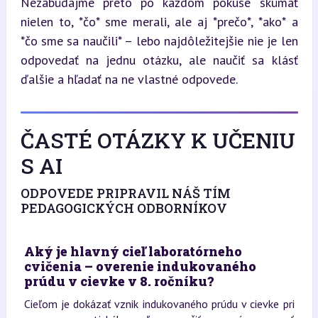
Nezabúdajme preto po každom pokuse skúmať 
nielen to, *čo* sme merali, ale aj *prečo*, *ako* a 
*čo sme sa naučili* – lebo najdôležitejšie nie je len 
odpovedať na jednu otázku, ale naučiť sa klásť 
ďalšie a hľadať na ne vlastné odpovede.
ČASTÉ OTÁZKY K UČENIU
S AI
ODPOVEDE PRIPRAVIL NÁŠ TÍM
PEDAGOGICKÝCH ODBORNÍKOV
Aký je hlavný cieľ laboratórneho
cvičenia – overenie indukovaného
prúdu v cievke v 8. ročníku?
Cieľom je dokázať vznik indukovaného prúdu v cievke pri