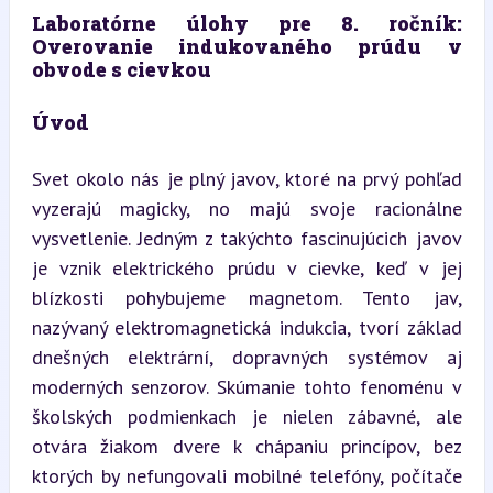
Laboratórne úlohy pre 8. ročník: 
Overovanie indukovaného prúdu v 
obvode s cievkou
Úvod
Svet okolo nás je plný javov, ktoré na prvý pohľad 
vyzerajú magicky, no majú svoje racionálne 
vysvetlenie. Jedným z takýchto fascinujúcich javov 
je vznik elektrického prúdu v cievke, keď v jej 
blízkosti pohybujeme magnetom. Tento jav, 
nazývaný elektromagnetická indukcia, tvorí základ 
dnešných elektrární, dopravných systémov aj 
moderných senzorov. Skúmanie tohto fenoménu v 
školských podmienkach je nielen zábavné, ale 
otvára žiakom dvere k chápaniu princípov, bez 
ktorých by nefungovali mobilné telefóny, počítače 