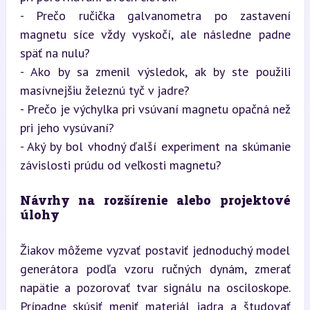
- Prečo ručička galvanometra po zastavení 
magnetu síce vždy vyskočí, ale následne padne 
späť na nulu?

- Ako by sa zmenil výsledok, ak by ste použili 
masívnejšiu železnú tyč v jadre?

- Prečo je výchylka pri vsúvaní magnetu opačná než 
pri jeho vysúvaní?

- Aký by bol vhodný ďalší experiment na skúmanie 
závislosti prúdu od veľkosti magnetu?
Návrhy na rozšírenie alebo projektové 
úlohy
Žiakov môžeme vyzvať postaviť jednoduchý model 
generátora podľa vzoru ručných dynám, zmerať 
napätie a pozorovať tvar signálu na osciloskope. 
Prípadne skúsiť meniť materiál jadra a študovať 