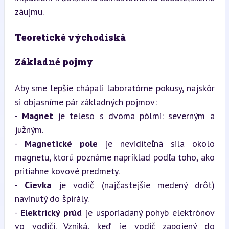
záujmu.
Teoretické východiská
Základné pojmy
Aby sme lepšie chápali laboratórne pokusy, najskôr 
si objasníme pár základných pojmov:  

- 
Magnet
 je teleso s dvoma pólmi: severným a 
južným.  

- 
Magnetické pole
 je neviditeľná sila okolo 
magnetu, ktorú poznáme napríklad podľa toho, ako 
pritiahne kovové predmety.  

- 
Cievka
 je vodič (najčastejšie medený drôt) 
navinutý do špirály.  

- 
Elektrický prúd
 je usporiadaný pohyb elektrónov 
vo vodiči. Vzniká, keď je vodič zapojený do 