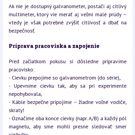
Ak nie je dostupný galvanometer, postačí aj citlivý 
multimeter, ktorý vie merať aj veľmi malé prúdy – 
vtedy je však potrebné zvýšiť citlivosť a dbať na 
bezpečnosť.
Príprava pracoviska a zapojenie
Pred začiatkom pokusu si dôsledne pripravíme 
pracovisko:  

- Cievku prepojíme so galvanometrom (do série),  

- Upevníme cievku tak, aby sa pri experimente 
nepohybovala,  

- Káble bezpečne pripojíme – žiadne voľné vodiče, 
skraty!  

- Označíme oba konce cievky (napr. A/B) a každý pól 
magnetu, aby sme mohli presne sledovať smer 
výchylky.  
