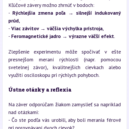
Kľúčové závery možno zhrnúť v bodoch:

- 
Rýchlejšia zmena poľa → silnejší indukovaný 
prúd
,

- 
Viac závitov → väčšia výchylka prístroja
,

- 
Feromagnetické jadro → výrazne väčší efekt
.
Zlepšenie experimentu môže spočívať v ešte 
presnejšom meraní rýchlosti (napr. pomocou 
svetelnej závor), kvalitnejších cievkach alebo 
využití osciloskopu pri rýchlych pohyboch.
Ústne otázky a reflexia
Na záver odporúčam žiakom zamyslieť sa napríklad 
nad otázkami:

- Čo ste podľa vás urobili, aby boli merania férové 
pri porovnávaní dvoch cievok?
