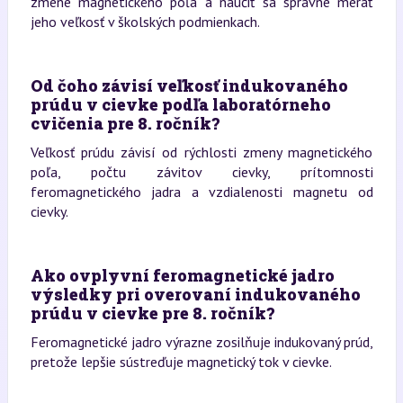
zmene magnetického poľa a naučiť sa správne merať
jeho veľkosť v školských podmienkach.
Od čoho závisí veľkosť indukovaného
prúdu v cievke podľa laboratórneho
cvičenia pre 8. ročník?
Veľkosť prúdu závisí od rýchlosti zmeny magnetického
poľa, počtu závitov cievky, prítomnosti
feromagnetického jadra a vzdialenosti magnetu od
cievky.
Ako ovplyvní feromagnetické jadro
výsledky pri overovaní indukovaného
prúdu v cievke pre 8. ročník?
Feromagnetické jadro výrazne zosilňuje indukovaný prúd,
pretože lepšie sústreďuje magnetický tok v cievke.