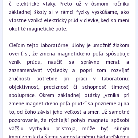
či elektrické vlaky. Preto už v ôsmom ročníku 
základnej školy si v rámci fyziky vyskúšame, ako 
vlastne vzniká elektrický prúd v cievke, keď sa mení 
okolité magnetické pole.
Cieľom tejto laboratórnej úlohy je umožniť žiakom 
overiť si, že zmena magnetického poľa spôsobuje 
vznik prúdu, naučiť sa správne merať a 
zaznamenávať výsledky a popri tom rozvíjať 
zručnosti potrebné pri práci v laboratóriu: 
objektívnosť, precíznosť či schopnosť tímovej 
spolupráce. Okrem základnej otázky „vzniká pri 
zmene magnetického poľa prúd?“ sa pozrieme aj na 
to, od čoho závisí jeho veľkosť a smer. Už samotné 
pozorovanie, že rýchlejší pohyb magnetu spôsobí 
väčšiu výchylku prístroja, môže byť silným 
impulzom k ďalšiemu samostatnému bádateľskému 