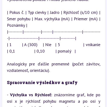
| Pokus č. | Typ cievky | Jadro | Rýchlosť (s/10 cm) | 
Smer pohybu | Max. výchylka (mA) | Priemer (mA) | 
Poznámky |

|----------|------------|-------|--------------------|------------
-|--------------------|--------------|----------|

| 1        | A (300)    | Nie   | 5                  | vnikanie    
| 0,1                | 0,10         | pomalý   |
Analogicky pre ďalšie premenné (počet závitov, 
vzdialenosť, orientáciu).
Spracovanie výsledkov a grafy
- 
Výchylka vs Rýchlosť:
 znázorníme graf, kde po 
osi x je rýchlosť pohybu magnetu a po osi y 