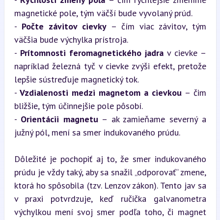
magnetické pole, tým väčší bude vyvolaný prúd.  

- 
Počte závitov cievky
 – čím viac závitov, tým 
väčšia bude výchylka prístroja.  

- 
Prítomnosti feromagnetického jadra
 v cievke – 
napríklad železná tyč v cievke zvýši efekt, pretože 
lepšie sústreďuje magnetický tok.  

- 
Vzdialenosti medzi magnetom a cievkou
 – čim 
bližšie, tým účinnejšie pole pôsobí.  

- 
Orientácii magnetu
 – ak zamieňame severný a 
južný pól, mení sa smer indukovaného prúdu.
Dôležité je pochopiť aj to, že smer indukovaného 
prúdu je vždy taký, aby sa snažil „odporovať“ zmene, 
ktorá ho spôsobila (tzv. Lenzov zákon). Tento jav sa 
v praxi potvrdzuje, keď ručička galvanometra 
výchylkou mení svoj smer podľa toho, či magnet 