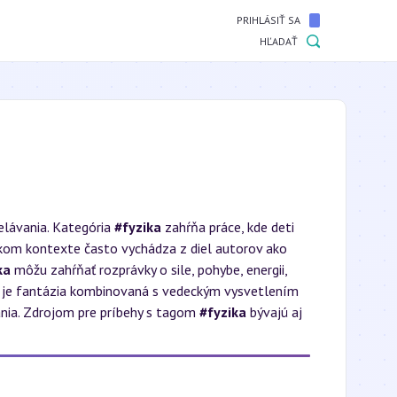
PRIHLÁSIŤ SA
HĽADAŤ
elávania. Kategória
#fyzika
zahŕňa práce, kde deti
skom kontexte často vychádza z diel autorov ako
ka
môžu zahŕňať rozprávky o sile, pohybe, energii,
e je fantázia kombinovaná s vedeckým vysvetlením
vania. Zdrojom pre príbehy s tagom
#fyzika
bývajú aj