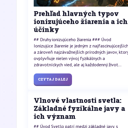
Prehľad hlavných typov
ionizujúceho žiarenia a ich
účinky
## Druhy ionizujúceho žiarenia ### Úvod
Ionizujúce žiarenie je jedným z najfascinujúcejšíc
a zároveň najzávažnejších prírodných javov, ktor
ovplyvňuje nielen vývoj fyzikálnych a
zdravotníckych vied, ale aj každodenný život...
CZYTAJ DALEJ
Vlnové vlastnosti svetla:
Základné fyzikálne javy a
ich význam
## Úvod Svetlo patrí medzi základné javy, s