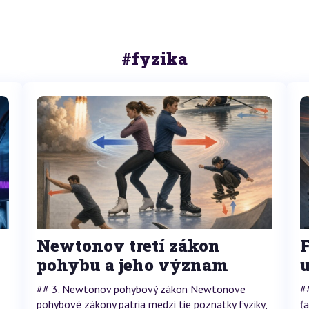
#fyzika
Newtonov tretí zákon
F
pohybu a jeho význam
## 3. Newtonov pohybový zákon Newtonove
#
pohybové zákony patria medzi tie poznatky fyziky,
ť