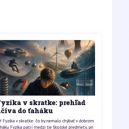
yzika v skratke: prehľad
učiva do ťaháku
# Fyzika v skratke: čo by nemalo chýbať v dobrom
aháku Fyzika patrí medzi tie školské predmety, pri