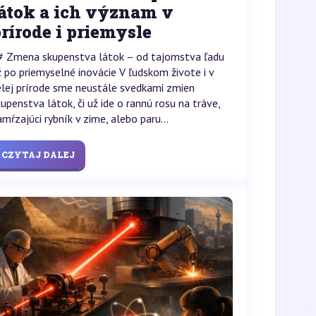
látok a ich význam v
rírode i priemysle
# Zmena skupenstva látok – od tajomstva ľadu
ž po priemyselné inovácie V ľudskom živote i v
elej prírode sme neustále svedkami zmien
kupenstva látok, či už ide o rannú rosu na tráve,
amŕzajúci rybník v zime, alebo paru...
CZYTAJ DALEJ