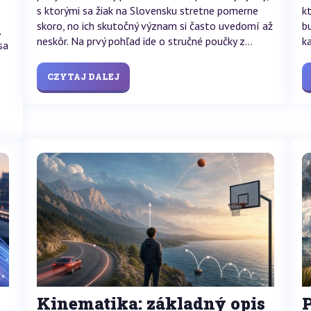
s ktorými sa žiak na Slovensku stretne pomerne
k
skoro, no ich skutočný význam si často uvedomí až
b
,
neskôr. Na prvý pohľad ide o stručné poučky z...
k
sa
CZYTAJ DALEJ
Kinematika: základný opis