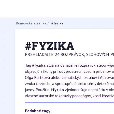
Domovská stránka
#fyzika
#FYZIKA
PREHLIADAJTE 24 ROZPRÁVOK, SLOHOVÝCH P
Tag
#fyzika
slúži na označenie rozprávok alebo vypr
objavujú zákony prírody prostredníctvom príbehov a
Oľga Bartková alebo tematických okruhov inšpirova
zvuku či svetle, a sprístupňujú tieto témy detskému
javov. Použitie
#fyzika
zjednodušuje orientáciu v ob
vlastné autorské rozprávky pedagógov, ktorí kreativ
Podobné tagy: