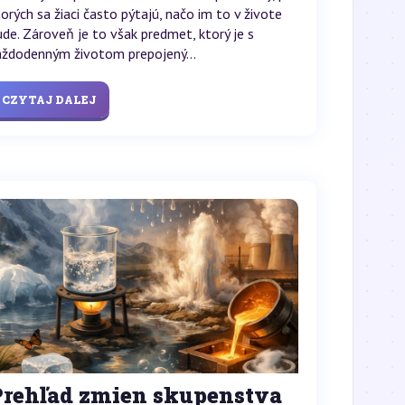
torých sa žiaci často pýtajú, načo im to v živote
ude. Zároveň je to však predmet, ktorý je s
aždodenným životom prepojený...
CZYTAJ DALEJ
Prehľad zmien skupenstva