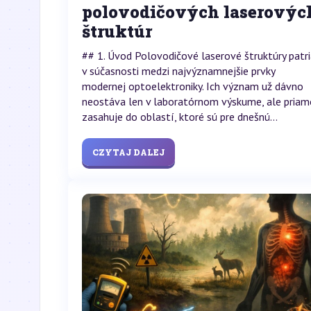
polovodičových laserovýc
štruktúr
## 1. Úvod Polovodičové laserové štruktúry patr
v súčasnosti medzi najvýznamnejšie prvky
modernej optoelektroniky. Ich význam už dávno
neostáva len v laboratórnom výskume, ale priam
zasahuje do oblastí, ktoré sú pre dnešnú...
CZYTAJ DALEJ