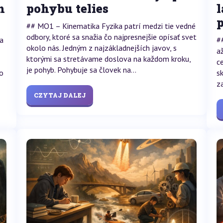
h
pohybu telies
p
## MO1 – Kinematika Fyzika patrí medzi tie vedné
odbory, ktoré sa snažia čo najpresnejšie opísať svet
ia
#
okolo nás. Jedným z najzákladnejších javov, s
a
ktorými sa stretávame doslova na každom kroku,
c
je pohyb. Pohybuje sa človek na...
o
s
z
CZYTAJ DALEJ