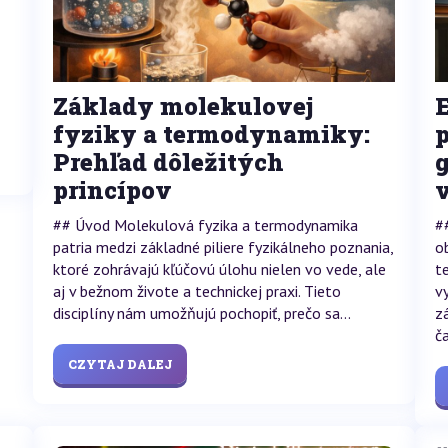
Základy molekulovej
fyziky a termodynamiky:
Prehľad dôležitých
princípov
## Úvod Molekulová fyzika a termodynamika
#
patria medzi základné piliere fyzikálneho poznania,
o
ktoré zohrávajú kľúčovú úlohu nielen vo vede, ale
t
aj v bežnom živote a technickej praxi. Tieto
v
disciplíny nám umožňujú pochopiť, prečo sa...
z
č
CZYTAJ DALEJ