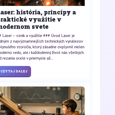
aser: história, princípy a
raktické využitie v
modernom svete
# Laser – vznik a využitie ### Úvod Laser je
edným z najvýznamnejších technických vynálezov
plynulého storočia, ktorý zásadne ovplyvnil nielen
odernú vedu, ale i každodenný život nás všetkých.
d rezania ocele v priemysle až...
CZYTAJ DALEJ