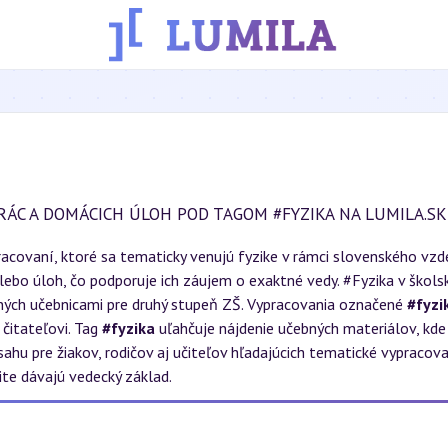
RÁC A DOMÁCICH ÚLOH POD TAGOM #FYZIKA NA LUMILA.SK
acovaní, ktoré sa tematicky venujú fyzike v rámci slovenského vzd
lebo úloh, čo podporuje ich záujem o exaktné vedy. #Fyzika v škol
ných učebnicami pre druhý stupeň ZŠ. Vypracovania označené
#fyzi
 čitateľovi. Tag
#fyzika
uľahčuje nájdenie učebných materiálov, kd
sahu pre žiakov, rodičov aj učiteľov hľadajúcich tematické vypraco
ite dávajú vedecký základ.