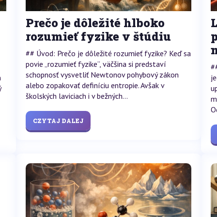
Prečo je dôležité hlboko
L
rozumieť fyzike v štúdiu
p
## Úvod: Prečo je dôležité rozumieť fyzike? Keď sa
povie „rozumieť fyzike“, väčšina si predstaví
#
schopnosť vysvetliť Newtonov pohybový zákon
h
j
alebo zopakovať definíciu entropie. Avšak v
ý
u
školských laviciach i v bežných...
m
O
CZYTAJ DALEJ