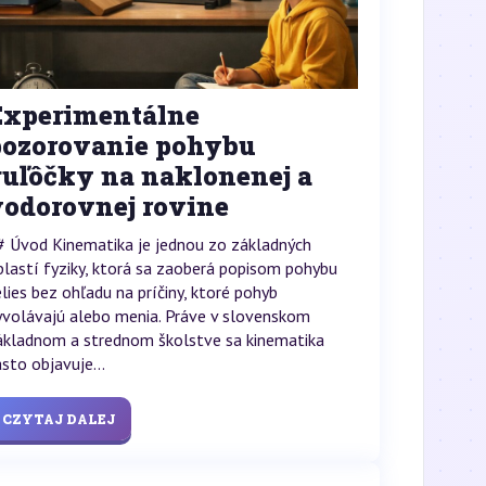
Experimentálne
pozorovanie pohybu
guľôčky na naklonenej a
vodorovnej rovine
# Úvod Kinematika je jednou zo základných
blastí fyziky, ktorá sa zaoberá popisom pohybu
elies bez ohľadu na príčiny, ktoré pohyb
yvolávajú alebo menia. Práve v slovenskom
ákladnom a strednom školstve sa kinematika
asto objavuje...
CZYTAJ DALEJ