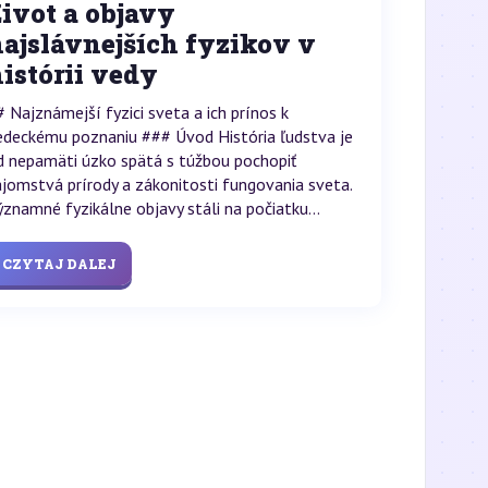
ivot a objavy
ajslávnejších fyzikov v
istórii vedy
# Najznámejší fyzici sveta a ich prínos k
edeckému poznaniu ### Úvod História ľudstva je
d nepamäti úzko spätá s túžbou pochopiť
ajomstvá prírody a zákonitosti fungovania sveta.
ýznamné fyzikálne objavy stáli na počiatku...
CZYTAJ DALEJ