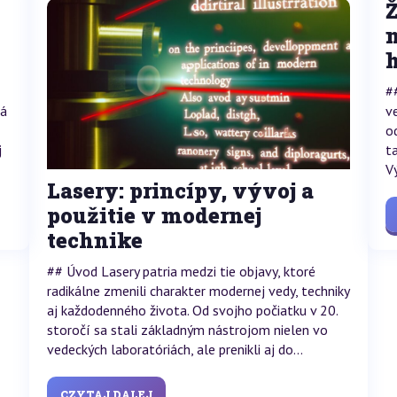
Ž
n
h
#
rá
v
o
j
t
V
Lasery: princípy, vývoj a
použitie v modernej
technike
## Úvod Lasery patria medzi tie objavy, ktoré
radikálne zmenili charakter modernej vedy, techniky
aj každodenného života. Od svojho počiatku v 20.
storočí sa stali základným nástrojom nielen vo
vedeckých laboratóriách, ale prenikli aj do...
CZYTAJ DALEJ