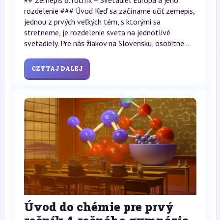
## Zemepis 6. ročník – Svetadiel Európa a jeho
rozdelenie ### Úvod Keď sa začíname učiť zemepis,
jednou z prvých veľkých tém, s ktorými sa
stretneme, je rozdelenie sveta na jednotlivé
svetadiely. Pre nás žiakov na Slovensku, osobitne...
CZYTAJ DALEJ
Úvod do chémie pre prvý