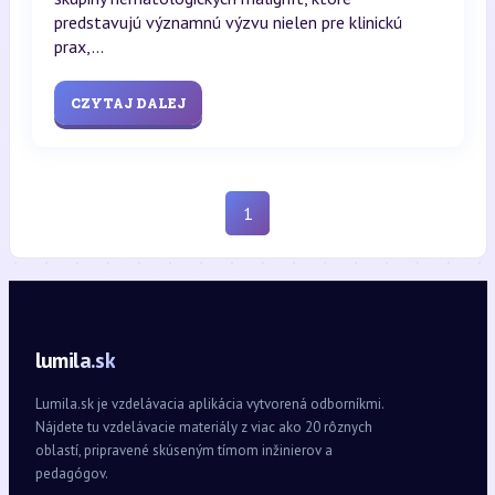
predstavujú významnú výzvu nielen pre klinickú
prax,...
CZYTAJ DALEJ
1
lumila.sk
Lumila.sk je vzdelávacia aplikácia vytvorená odborníkmi.
Nájdete tu vzdelávacie materiály z viac ako 20 rôznych
oblastí, pripravené skúseným tímom inžinierov a
pedagógov.