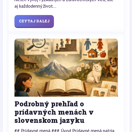
aj každodenný život...
CZYTAJ DALEJ
Podrobný prehľad o
prídavných menách v
slovenskom jazyku
## Prídavné mená ### Úvod Prídavné mená patria