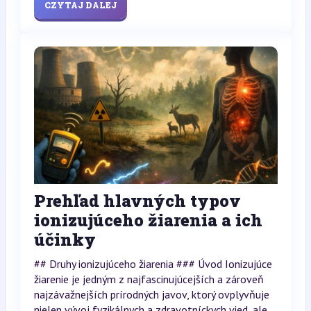
CZYTAJ DALEJ
Prehľad hlavných typov
ionizujúceho žiarenia a ich
účinky
## Druhy ionizujúceho žiarenia ### Úvod Ionizujúce
žiarenie je jedným z najfascinujúcejších a zároveň
najzávažnejších prírodných javov, ktorý ovplyvňuje
nielen vývoj fyzikálnych a zdravotníckych vied, ale