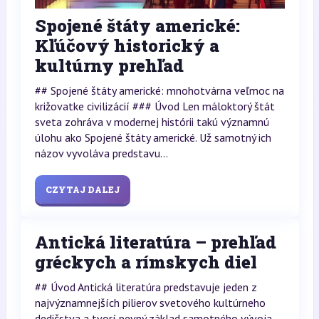
Spojené štáty americké:
Kľúčový historický a
kultúrny prehľad
## Spojené štáty americké: mnohotvárna veľmoc na
križovatke civilizácií ### Úvod Len máloktorý štát
sveta zohráva v modernej histórii takú významnú
úlohu ako Spojené štáty americké. Už samotný ich
názov vyvoláva predstavu...
CZYTAJ DALEJ
Antická literatúra – prehľad
gréckych a rímskych diel
## Úvod Antická literatúra predstavuje jeden z
najvýznamnejších pilierov svetového kultúrneho
dedičstva a tvorí pevný základ samotného vývoja