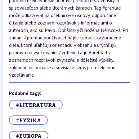
pomáha efektívnejšie pripraviť prehľad o slovenských
spisovateľoch alebo literárnych žánroch. Tag #prehlad
môže odkazovať na učebnicové osnovy, odporúčané
čítanie alebo zoznam rozprávok s informáciami o
autoroch, ako sú Pavol Dobšinský či Božena Němcová. Pri
zadaní #prehlad používateľ nájde tematicky zoradené
diela, ktoré uľahčujú orientáciu v obsahu a urýchľujú
prípravu na vyučovanie. Zvolenie tagu #prehlad v
zoznamoch rozprávok zvýrazňuje dôležité výpisky,
základné informácie a súvisiace témy pre efektívne
vzdelávanie.
Podobné tagy:
#LITERATURA
#FYZIKA
#EUROPA