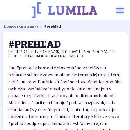
Domovská stránka
#prehľad
#PREHĽAD
PREHLIADAJTE 12 ROZPRÁVOK, SLOHOVÝCH PRÁC A DOMÁCICH
ÚLOH POD TAGOM #PREHĽAD NA LUMILA.SK
Tag #prehlad v kontexte slovenského vzdelávania
označuje súhrnný zoznam alebo systematický rozpis tém,
diel či autorov. Použitie kľúčového slova #prehlad pomáha
rýchlejšie vyhľadávať obsahy podľa kategórií, najmä v
prípade rozprávok, ich autorov alebo literárnych období.
Ak študenti či učitelia hľadajú #prehlad rozprávok, teda
usporiadaný vypis známych diel, tento tag im poskytuje
dôležité informácie pre štúdium literatúry. Kľúčové slovo
#prehlad podporuje aj tematické vyhľadávanie, čím