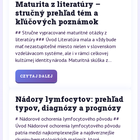
Maturita z literatúry –
stručný prehľad tém a
kľúčových poznámok
## Stručne vypracované maturitné otázky z
literatúry ### Úvod Literatúra mala a vždy bude
mať nezastupiteľné miesto nielen v slovenskom
vzdelávacom systéme, ale i v rámci celkovej
kultúrnej identity národa. Maturitná skúška z...
CZYTAJ DALEJ
Nádory lymfocytov: prehľad
typov, diagnózy a prognózy
# Nádorové ochorenia lymfocytového pôvodu ##
Úvod Nádorové ochorenia lymfocytového pôvodu
patria medzi najkomplexnejšie a najdiverznejšie
skupiny hematologických malignít, ktoré