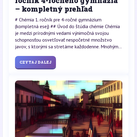
ročník 4-ročného gymnázia
– kompletný prehľad
# Chémia 1. ročník pre 4-ročné gymnázium
(kompletná esej) ## Úvod do štúdia chémie Chémia
je medzi prírodnými vedami výnimočná svojou
schopnosťou osvetľovať nespočetné množstvo
javov, s ktorými sa stretáme každodenne. Mnohým...
CZYTAJ DALEJ