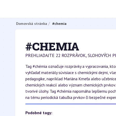
Domovská stránka
#chemia
#CHEMIA
PREHLIADAJTE 22 ROZPRÁVOK, SLOHOVÝCH P
Tag #chémia označuje rozprávky a vypracovania, kt
vyhľadať materiály súvisiace s chemickými dejmi, v
pedagogike, napríklad Mariána Kmeťa alebo učebnice
chemických reakcií alebo význam chemických prvkov.
tvorivé úlohy. Tag #chémia napomáha lepšiemu poch
na tému periodická tabuľka prvkov či bezpečné exper
Podobné tagy: