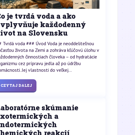
o je tvrdá voda a ako
ovplyvňuje každodenný
život na Slovensku
# Tvrdá voda ### Úvod Voda je neoddeliteľnou
účasťou života na Zemi a zohráva kľúčovú úlohu v
aždodenných činnostiach človeka – od hydratácie
rganizmu cez prípravu jedla až po údržbu
omácnosti. Jej vlastnosti do veľkej...
CZYTAJ DALEJ
Laboratórne skúmanie
exotermických a
endotermických
chemických reakcií