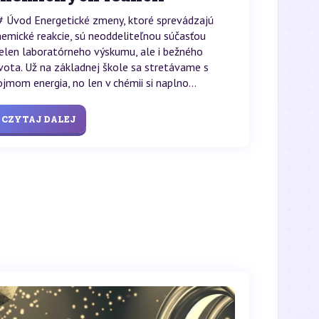
# Úvod Energetické zmeny, ktoré sprevádzajú
hemické reakcie, sú neoddeliteľnou súčasťou
ielen laboratórneho výskumu, ale i bežného
ivota. Už na základnej škole sa stretávame s
ojmom energia, no len v chémii si naplno...
CZYTAJ DALEJ