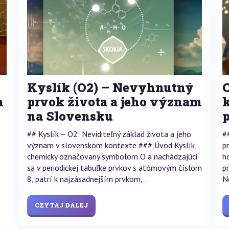
Kyslík (O2) – Nevyhnutný
a
prvok života a jeho význam
na Slovensku
## Kyslík – O2: Neviditeľný základ života a jeho
#
význam v slovenskom kontexte ### Úvod Kyslík,
p
chemicky označovaný symbolom O a nachádzajúci
h
sa v periodickej tabuľke prvkov s atómovým číslom
p
8, patrí k najzásadnejším prvkom,...
N
CZYTAJ DALEJ