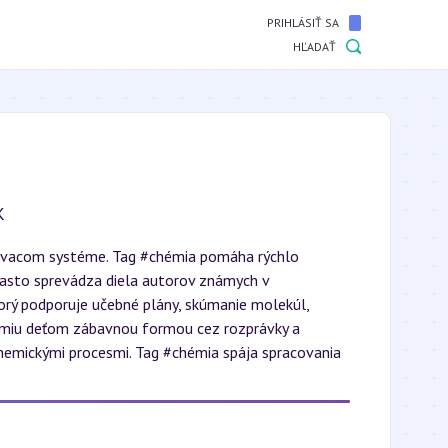
PRIHLÁSIŤ SA
HĽADAŤ
K
lávacom systéme. Tag #chémia pomáha rýchlo
často sprevádza diela autorov známych v
orý podporuje učebné plány, skúmanie molekúl,
chémiu deťom zábavnou formou cez rozprávky a
hemickými procesmi. Tag #chémia spája spracovania