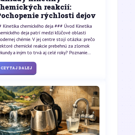
chemických reakcií:
Pochopenie rýchlosti dejov
# Kinetika chemického deja ### Úvod Kinetika
hemického deja patrí medzi kľúčové oblasti
odernej chémie. V jej centre stojí otázka: prečo
iektoré chemické reakcie prebehnú za zlomok
ekundy a iným to trvá aj celé roky? Poznanie...
CZYTAJ DALEJ