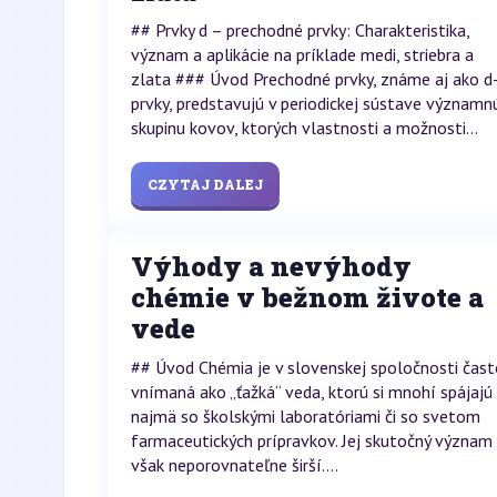
## Prvky d – prechodné prvky: Charakteristika,
význam a aplikácie na príklade medi, striebra a
zlata ### Úvod Prechodné prvky, známe aj ako d
prvky, predstavujú v periodickej sústave významn
skupinu kovov, ktorých vlastnosti a možnosti...
CZYTAJ DALEJ
Výhody a nevýhody
chémie v bežnom živote a
vede
## Úvod Chémia je v slovenskej spoločnosti čast
vnímaná ako „ťažká“ veda, ktorú si mnohí spájajú
najmä so školskými laboratóriami či so svetom
farmaceutických prípravkov. Jej skutočný význam 
však neporovnateľne širší....