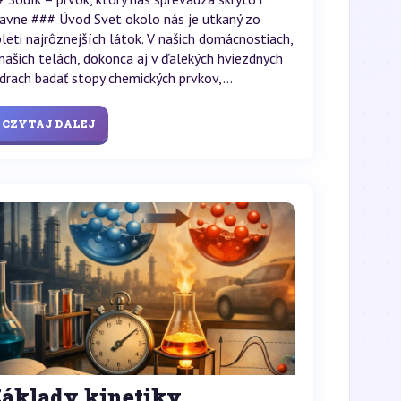
javne ### Úvod Svet okolo nás je utkaný zo
pleti najrôznejších látok. V našich domácnostiach,
 našich telách, dokonca aj v ďalekých hviezdnych
adrach badať stopy chemických prvkov,...
CZYTAJ DALEJ
Základy kinetiky