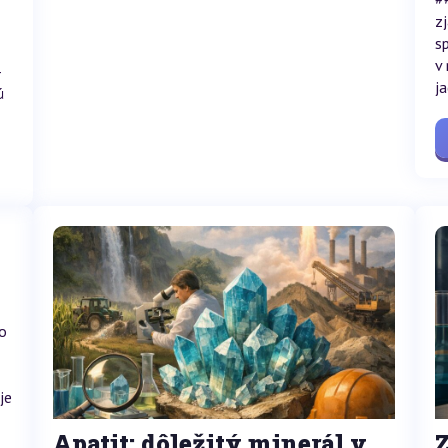
z
s
v
-
j
ú
o
je
Apatit: dôležitý minerál v