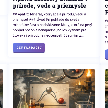
prírode, vede a priemysle
## Apatit: Minerál, ktorý spája prírodu, vedu a
priemysel ### Úvod Pri pohľade do sveta
#
minerálov často nachádzame látky, ktoré na prvý
c
pohľad pôsobia nenápadne, no ich význam pre
m
človeka i prírodu je neoceniteľný. Jedným z...
n
s
CZYTAJ DALEJ