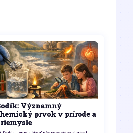
Sodík: Významný
chemický prvok v prírode a
priemysle
# Sodík – prvok, ktorý nás sprevádza skryto i