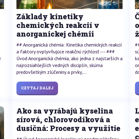
Základy kinetiky
Č
chemických reakcií v
anorganickej chémii
## Anorganická chémia: Kinetika chemických reakcií
#
a faktory ovplyvňujúce reakčnú rýchlosť --- ###
s
é
Úvod Anorganická chémia, ako jedna z najstarších a
k
najrozsiahlejších vedných disciplín, skúma
o
predovšetkým zlúčeniny a prvky,...
d
CZYTAJ DALEJ
Ako sa vyrábajú kyselina
sírová, chlorovodíková a
dusičná: Procesy a využitie