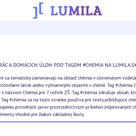
RÁC A DOMÁCICH ÚLOH POD TAGOM #CHEMIA NA LUMILA.S
oré sa tematicky zameriavajú na oblasť chémia v slovenskom vzde
lastnosťami látok alebo významnými objavmi v chémii. Tag #chémia 
 s názvom Chémia pre 7. ročník ZŠ. Tag #chémia združuje obsah, kt
 Tag #chémia sa na tejto stránke používa pre texty približujúce 
openiu prírodných javov prostredníctvom príbehov inšpirovaných c
imenty vhodné pre žiakov základnej školy.