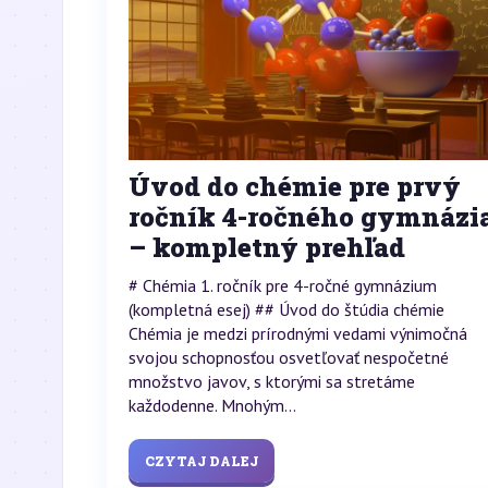
Úvod do chémie pre prvý
ročník 4-ročného gymnázi
– kompletný prehľad
# Chémia 1. ročník pre 4-ročné gymnázium
(kompletná esej) ## Úvod do štúdia chémie
Chémia je medzi prírodnými vedami výnimočná
svojou schopnosťou osvetľovať nespočetné
množstvo javov, s ktorými sa stretáme
každodenne. Mnohým...
CZYTAJ DALEJ