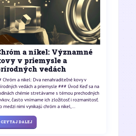
Chróm a nikel: Významné
kovy v priemysle a
prírodných vedách
# Chróm a nikel: Dva nenahraditeľné kovy v
rírodných vedách a priemysle ### Úvod Keď sa na
odinách chémie stretávame s témou prechodných
rvkov, často vnímame ich zložitosť i rozmanitosť.
o medzi nimi vynikajú chróm a nikel,...
CZYTAJ DALEJ