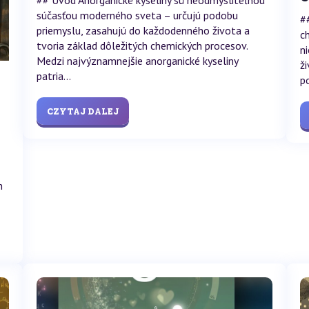
## Úvod Anorganické kyseliny sú neodmysliteľnou
súčasťou moderného sveta – určujú podobu
#
priemyslu, zasahujú do každodenného života a
c
tvoria základ dôležitých chemických procesov.
n
Medzi najvýznamnejšie anorganické kyseliny
ž
patria...
p
CZYTAJ DALEJ
h