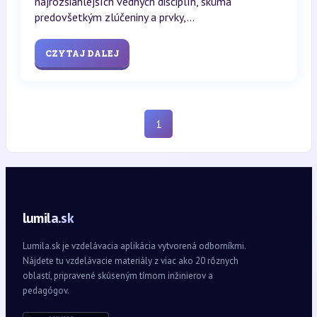
najrozsiahlejších vedných disciplín, skúma
predovšetkým zlúčeniny a prvky,...
CZYTAJ DALEJ
1
lumila.sk
Lumila.sk je vzdelávacia aplikácia vytvorená odborníkmi.
Nájdete tu vzdelávacie materiály z viac ako 20 rôznych
oblastí, pripravené skúseným tímom inžinierov a
pedagógov.