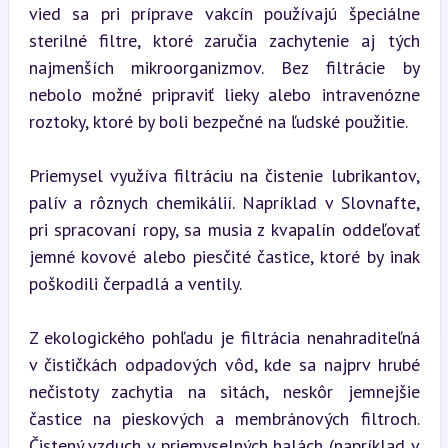
vied sa pri príprave vakcín používajú špeciálne 
sterilné filtre, ktoré zaručia zachytenie aj tých 
najmenších mikroorganizmov. Bez filtrácie by 
nebolo možné pripraviť lieky alebo intravenózne 
roztoky, ktoré by boli bezpečné na ľudské použitie.
Priemysel využíva filtráciu na čistenie lubrikantov, 
palív a rôznych chemikálií. Napríklad v Slovnafte, 
pri spracovaní ropy, sa musia z kvapalín oddeľovať 
jemné kovové alebo piesčité častice, ktoré by inak 
poškodili čerpadlá a ventily.
Z ekologického pohľadu je filtrácia nenahraditeľná 
v čističkách odpadových vôd, kde sa najprv hrubé 
nečistoty zachytia na sitách, neskôr jemnejšie 
častice na pieskových a membránových filtroch. 
Čistený vzduch v priemyselných halách (napríklad v 