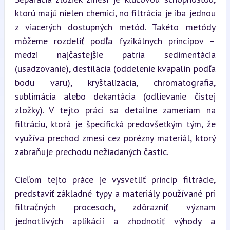
ktorú majú nielen chemici, no filtrácia je iba jednou 
z viacerých dostupných metód. Takéto metódy 
môžeme rozdeliť podľa fyzikálnych princípov – 
medzi najčastejšie patria sedimentácia 
(usadzovanie), destilácia (oddelenie kvapalín podľa 
bodu varu), kryštalizácia, chromatografia, 
sublimácia alebo dekantácia (odlievanie čistej 
zložky). V tejto práci sa detailne zameriam na 
filtráciu, ktorá je špecifická predovšetkým tým, že 
využíva prechod zmesi cez porézny materiál, ktorý 
zabraňuje prechodu nežiadaných častíc.
Cieľom tejto práce je vysvetliť princíp filtrácie, 
predstaviť základné typy a materiály používané pri 
filtračných procesoch, zdôrazniť význam 
jednotlivých aplikácií a zhodnotiť výhody a 