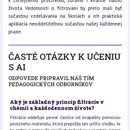
k čistejšiemu prostrediu, zdraviu i kvalite nášho 
života. Vedomosti o filtrovaní by preto mali byť 
súčasťou vzdelávania na školách a ich praktická 
aplikácia neoddeliteľnou súčasťou našej každennej 
praxe.
ČASTÉ OTÁZKY K UČENIU
S AI
ODPOVEDE PRIPRAVIL NÁŠ TÍM
PEDAGOGICKÝCH ODBORNÍKOV
Aký je základný princíp filtrácie v
chémii a každodennom živote?
Filtrácia oddeľuje pevné častice od kvapaliny pomocou
porézneho materiálu, ktorý prepúšťa len určitú zložku. Je
to jeden z najpoužívanejších spôsobov separácie zmesí