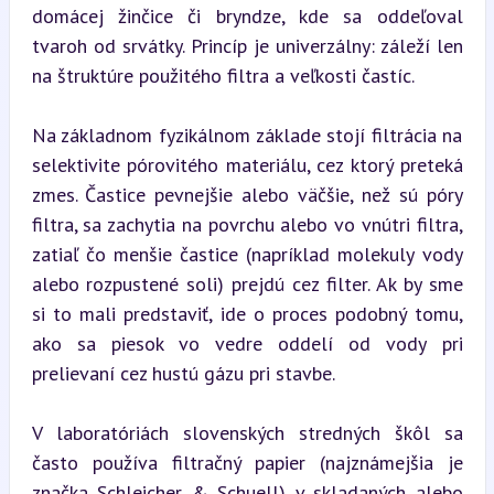
domácej žinčice či bryndze, kde sa oddeľoval 
tvaroh od srvátky. Princíp je univerzálny: záleží len 
na štruktúre použitého filtra a veľkosti častíc.
Na základnom fyzikálnom základe stojí filtrácia na 
selektivite pórovitého materiálu, cez ktorý preteká 
zmes. Častice pevnejšie alebo väčšie, než sú póry 
filtra, sa zachytia na povrchu alebo vo vnútri filtra, 
zatiaľ čo menšie častice (napríklad molekuly vody 
alebo rozpustené soli) prejdú cez filter. Ak by sme 
si to mali predstaviť, ide o proces podobný tomu, 
ako sa piesok vo vedre oddelí od vody pri 
prelievaní cez hustú gázu pri stavbe.
V laboratóriách slovenských stredných škôl sa 
často používa filtračný papier (najznámejšia je 
značka Schleicher & Schuell) v skladaných alebo 