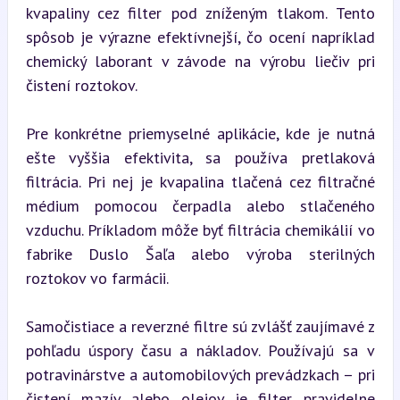
kvapaliny cez filter pod zníženým tlakom. Tento 
spôsob je výrazne efektívnejší, čo ocení napríklad 
chemický laborant v závode na výrobu liečiv pri 
čistení roztokov.
Pre konkrétne priemyselné aplikácie, kde je nutná 
ešte vyššia efektivita, sa používa pretlaková 
filtrácia. Pri nej je kvapalina tlačená cez filtračné 
médium pomocou čerpadla alebo stlačeného 
vzduchu. Príkladom môže byť filtrácia chemikálií vo 
fabrike Duslo Šaľa alebo výroba sterilných 
roztokov vo farmácii.
Samočistiace a reverzné filtre sú zvlášť zaujímavé z 
pohľadu úspory času a nákladov. Používajú sa v 
potravinárstve a automobilových prevádzkach – pri 
čistení mazív alebo olejov je filter pravidelne 