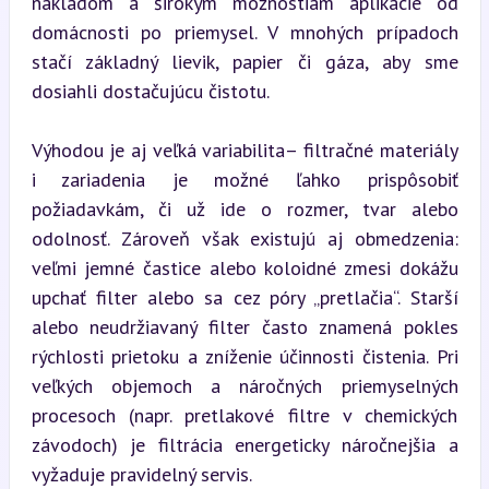
nákladom a širokým možnostiam aplikácie od 
domácnosti po priemysel. V mnohých prípadoch 
stačí základný lievik, papier či gáza, aby sme 
dosiahli dostačujúcu čistotu.
Výhodou je aj veľká variabilita– filtračné materiály 
i zariadenia je možné ľahko prispôsobiť 
požiadavkám, či už ide o rozmer, tvar alebo 
odolnosť. Zároveň však existujú aj obmedzenia: 
veľmi jemné častice alebo koloidné zmesi dokážu 
upchať filter alebo sa cez póry „pretlačia“. Starší 
alebo neudržiavaný filter často znamená pokles 
rýchlosti prietoku a zníženie účinnosti čistenia. Pri 
veľkých objemoch a náročných priemyselných 
procesoch (napr. pretlakové filtre v chemických 
závodoch) je filtrácia energeticky náročnejšia a 
vyžaduje pravidelný servis.