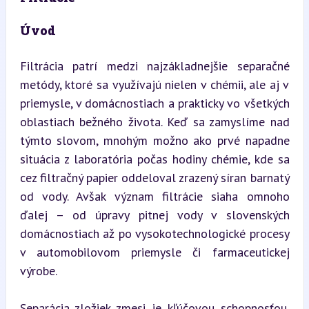
Úvod
Filtrácia patrí medzi najzákladnejšie separačné 
metódy, ktoré sa využívajú nielen v chémii, ale aj v 
priemysle, v domácnostiach a prakticky vo všetkých 
oblastiach bežného života. Keď sa zamyslíme nad 
týmto slovom, mnohým možno ako prvé napadne 
situácia z laboratória počas hodiny chémie, kde sa 
cez filtračný papier oddeloval zrazený síran barnatý 
od vody. Avšak význam filtrácie siaha omnoho 
ďalej – od úpravy pitnej vody v slovenských 
domácnostiach až po vysokotechnologické procesy 
v automobilovom priemysle či farmaceutickej 
výrobe.
Separácia zložiek zmesi je kľúčovou schopnosťou, 