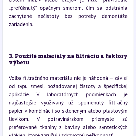
„prefúknutý“ opačným smerom, čím sa odstránia 
zachytené nečistoty bez potreby demontáže 
zariadenia.
---
3. Použité materiály na filtráciu a faktory 
výberu
Voľba filtračného materiálu nie je náhodná – závisí 
od typu zmesi, požadovanej čistoty a špecifickej 
aplikácie. V laboratórnych podmienkach je 
najčastejšie využívaný už spomenutý filtračný 
papier v kombinácii so skleneným alebo plastovým 
lievikom. V potravinárskom priemysle sú 
preferované tkaniny z bavlny alebo syntetických 
vlákien, ktoré zaručujú zdravotnú neškodnosť.