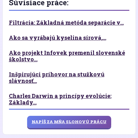
Súvisiace práce:
Filtrácia: Základná metóda separácie v...
Ako sa vyrábajú kyselina sírová,...
Ako projekt Infovek premenil slovenské
školstvo...
Inšpirujúci príhovor na stužkovú
slávnosť...
Charles Darwin a princípy evolúcie:
Základy...
NAPÍŠ ZA MŇA SLOHOVÚ PRÁCU