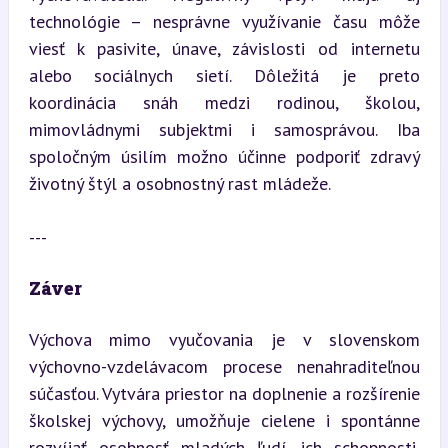
technológie – nesprávne využívanie času môže 
viesť k pasivite, únave, závislosti od internetu 
alebo sociálnych sietí. Dôležitá je preto 
koordinácia snáh medzi rodinou, školou, 
mimovládnymi subjektmi i samosprávou. Iba 
spoločným úsilím možno účinne podporiť zdravý 
životný štýl a osobnostný rast mládeže.
---
Záver
Výchova mimo vyučovania je v slovenskom 
výchovno-vzdelávacom procese nenahraditeľnou 
súčasťou. Vytvára priestor na doplnenie a rozšírenie 
školskej výchovy, umožňuje cielene i spontánne 
rozvíjať osobnosť mladých ľudí, ich schopnosti, 