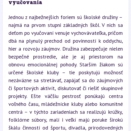
vyučovania
Jednou z najbežnejších foriem sú školské družiny – 
najmä na prvom stupni základných škôl. V nich sa 
deťom po vyučovaní venuje vychovávateľka, pričom 
dbá na plynulý prechod od povinností k oddychu, 
hier a rozvoju záujmov. Družina zabezpečuje nielen 
bezpečné prostredie, ale je aj priestorom na 
obnovu emocionálnej pohody. Starším žiakom sú 
určené školské kluby – tie poskytujú možnosť 
nezáväzne sa stretávať, zapájať sa do záujmových 
či športových aktivít, diskutovať či riešiť skupinové 
projekty. Ešte väčšiu pestrosť ponúkajú centra 
voľného času, mládežnícke kluby alebo komunitné 
centrá – v týchto zariadeniach sa realizujú krúžky, 
folklórne súbory, malí i veľkí majú poruke širokú 
škálu činností od športu, divadla, prírodovedných 