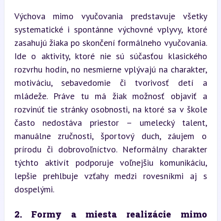
Výchova mimo vyučovania predstavuje všetky 
systematické i spontánne výchovné vplyvy, ktoré 
zasahujú žiaka po skončení formálneho vyučovania. 
Ide o aktivity, ktoré nie sú súčasťou klasického 
rozvrhu hodín, no nesmierne vplývajú na charakter, 
motiváciu, sebavedomie či tvorivosť detí a 
mládeže. Práve tu má žiak možnosť objaviť a 
rozvinúť tie stránky osobnosti, na ktoré sa v škole 
často nedostáva priestor – umelecký talent, 
manuálne zručnosti, športový duch, záujem o 
prírodu či dobrovoľníctvo. Neformálny charakter 
týchto aktivít podporuje voľnejšiu komunikáciu, 
lepšie prehlbuje vzťahy medzi rovesníkmi aj s 
dospelými.
2. Formy a miesta realizácie mimo 