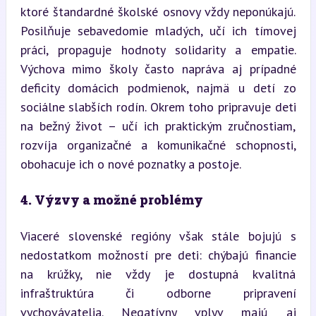
ktoré štandardné školské osnovy vždy neponúkajú. 
Posilňuje sebavedomie mladých, učí ich tímovej 
práci, propaguje hodnoty solidarity a empatie. 
Výchova mimo školy často napráva aj prípadné 
deficity domácich podmienok, najmä u detí zo 
sociálne slabších rodín. Okrem toho pripravuje deti 
na bežný život – učí ich praktickým zručnostiam, 
rozvíja organizačné a komunikačné schopnosti, 
obohacuje ich o nové poznatky a postoje.
4. Výzvy a možné problémy
Viaceré slovenské regióny však stále bojujú s 
nedostatkom možností pre deti: chýbajú financie 
na krúžky, nie vždy je dostupná kvalitná 
infraštruktúra či odborne pripravení 
vychovávatelia. Negatívny vplyv majú aj 