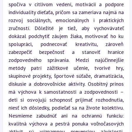
spočíva v citlivom vedení, motivácii a podpore 
individuality dieťaťa, pričom sa zameriava najmä na 
rozvoj sociálnych, emocionálnych i praktických 
zručností. Dôležité je tiež, aby vychovávateľ 
dokázal podchytiť záujem žiaka, motivovať ho ku 
spolupráci, podnecovať kreativitu, zároveň 
zabezpečiť bezpečnosť a stanoviť hranice 
zodpovedného správania. Medzi najúčinnejšie 
metódy patrí zážitkové učenie, tvorivé hry, 
skupinové projekty, športové súťaže, dramatizácia, 
diskusie a dobrovoľnícke aktivity. Osobitný prínos 
má výchova k samostatnosti a zodpovednosti – 
deti si osvojujú schopnosť prijímať rozhodnutia, 
niesť ich dôsledky, podieľať sa na živote kolektívu. 
Nesmieme zabudnúť ani na ochrannú funkciu: 
kvalitná výchova a pestrá ponuka voľnočasových 
aktivít sú významnou prevenciou závislostí, 