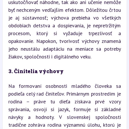
uskutočňovať náhodne, tak ako ani učenie nemôže 
byť nechceným vedľajším efektom. Dôležitou črtou 
je aj sústavnosť; výchova prebieha vo všetkých 
obdobiach detstva a dospievania, je nepretržitým 
procesom, ktorý si vyžaduje trpezlivosť a 
opakovanie. Napokon, tvorivosť výchovy znamená 
jeho neustálu adaptáciu na meniace sa potreby 
žiakov, spoločnosti i digitálneho veku.
3. Činitelia výchovy
Na formovaní osobnosti mladého človeka sa 
podieľa celý rad činiteľov. Primárnym prostredím je 
rodina – práve tu dieťa získava prvé vzory 
správania, osvojí si jazyk, formuje si základné 
návyky a hodnoty. V slovenskej spoločnosti 
tradične zohráva rodina významnú úlohu, ktorú je 