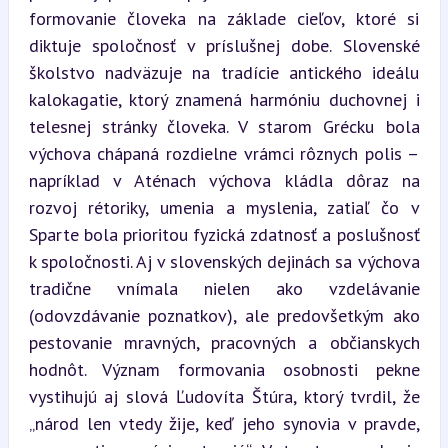
formovanie človeka na základe cieľov, ktoré si 
diktuje spoločnosť v príslušnej dobe. Slovenské 
školstvo nadväzuje na tradície antického ideálu 
kalokagatie, ktorý znamená harmóniu duchovnej i 
telesnej stránky človeka. V starom Grécku bola 
výchova chápaná rozdielne vrámci rôznych polis – 
napríklad v Aténach výchova kládla dôraz na 
rozvoj rétoriky, umenia a myslenia, zatiaľ čo v 
Sparte bola prioritou fyzická zdatnosť a poslušnosť 
k spoločnosti. Aj v slovenských dejinách sa výchova 
tradične vnímala nielen ako vzdelávanie 
(odovzdávanie poznatkov), ale predovšetkým ako 
pestovanie mravných, pracovných a občianskych 
hodnôt. Význam formovania osobnosti pekne 
vystihujú aj slová Ľudovíta Štúra, ktorý tvrdil, že 
„národ len vtedy žije, keď jeho synovia v pravde, 