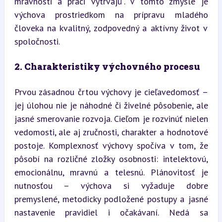
mravnosti a práci vytrvajú“. V tomto zmysle je 
výchova prostriedkom na prípravu mladého 
človeka na kvalitný, zodpovedný a aktívny život v 
spoločnosti.
2. Charakteristiky výchovného procesu
Prvou zásadnou črtou výchovy je cieľavedomosť – 
jej úlohou nie je náhodné či živelné pôsobenie, ale 
jasné smerovanie rozvoja. Cieľom je rozvinúť nielen 
vedomosti, ale aj zručnosti, charakter a hodnotové 
postoje. Komplexnosť výchovy spočíva v tom, že 
pôsobí na rozličné zložky osobnosti: intelektovú, 
emocionálnu, mravnú a telesnú. Plánovitosť je 
nutnosťou – výchova si vyžaduje dobre 
premyslené, metodicky podložené postupy a jasné 
nastavenie pravidiel i očakávaní. Nedá sa 