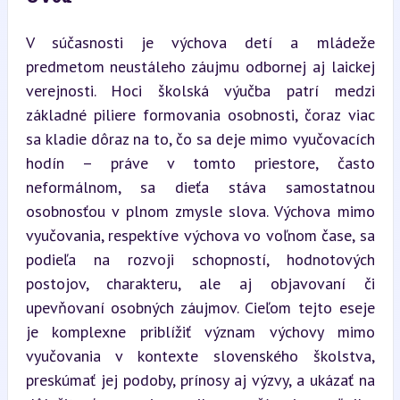
V súčasnosti je výchova detí a mládeže 
predmetom neustáleho záujmu odbornej aj laickej 
verejnosti. Hoci školská výučba patrí medzi 
základné piliere formovania osobnosti, čoraz viac 
sa kladie dôraz na to, čo sa deje mimo vyučovacích 
hodín – práve v tomto priestore, často 
neformálnom, sa dieťa stáva samostatnou 
osobnosťou v plnom zmysle slova. Výchova mimo 
vyučovania, respektíve výchova vo voľnom čase, sa 
podieľa na rozvoji schopností, hodnotových 
postojov, charakteru, ale aj objavovaní či 
upevňovaní osobných záujmov. Cieľom tejto eseje 
je komplexne priblížiť význam výchovy mimo 
vyučovania v kontexte slovenského školstva, 
preskúmať jej podoby, prínosy aj výzvy, a ukázať na 