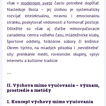
však v 
modernom svete
 často potrebné dopĺňať. 
Nasleduje škola – jej úlohou je systematicky 
rozvíjať intelektuálnu, mravnú i emocionálnu 
stránku, poskytovať vedomosti a formovať postoje. 
Dôležité sú však aj ďalšie mimovyučovacie 
zariadenia: centra voľného času, mládežnícke kluby, 
športové oddiely, folklórne súbory či knižnice. 
Okrem týchto, na mladých pôsobia i „neviditeľné“ 
sily: prenikanie médií, rovesnícke skupiny, vplyv 
internetu a kultúrne tradície.
---
II. Výchova mimo vyučovania – význam, 
prostredie a metódy
1. Koncept výchovy mimo vyučovania