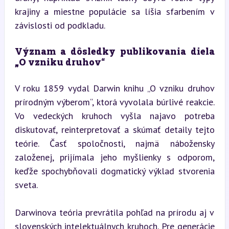
krajiny a miestne populácie sa líšia sfarbením v 
závislosti od podkladu.
Význam a dôsledky publikovania diela 
„O vzniku druhov“
V roku 1859 vydal Darwin knihu „O vzniku druhov 
prírodným výberom“, ktorá vyvolala búrlivé reakcie. 
Vo vedeckých kruhoch vyšla najavo potreba 
diskutovať, reinterpretovať a skúmať detaily tejto 
teórie. Časť spoločnosti, najmä nábožensky 
založenej, prijímala jeho myšlienky s odporom, 
keďže spochybňovali dogmatický výklad stvorenia 
sveta.
Darwinova teória prevrátila pohľad na prírodu aj v 
slovenských intelektuálnych kruhoch. Pre generácie 