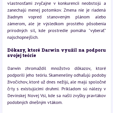
vlastnosťami zvyčajne v konkurencii neobstojú a 
zanechajú menej potomkov. Zmena nie je riadená 
žiadnym vopred stanoveným plánom alebo 
zámerom, ale je výsledkom prostého pôsobenia 
prírodných síl, kde prostredie pomáha "vyberať" 
najschopnejších.
Dôkazy, ktoré Darwin využil na podporu 
svojej teórie
Darwin zhromaždil množstvo dôkazov, ktoré 
podporili jeho teóriu. Skameneliny odhaľujú podoby 
živočíchov, ktoré už dnes nežijú, ale majú spoločné 
črty s existujúcimi druhmi. Príkladom sú nálezy v 
Devínskej Novej Vsi, kde sa našli zvyšky pravtákov 
podobných dnešným vtákom.