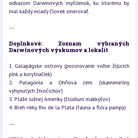
odkazom Darwinových myšlienok, ku ktorému by 
mal každý mladý človek smerovať.
---
Doplnkové: Zoznam vybraných 
Darwinových výskumov a lokalít
1. Galapágske ostrovy (pozorovanie voľne žijúcich 
pink a korytnačiek)

2. Patagónia a Ohňová zem (skameneliny 
vyhynutých živočíchov)

3. Pláže Južnej Ameriky (štúdium mäkkýšov)

4. Breh rieky Rio de la Plata (fauna a flóra pampy)
---