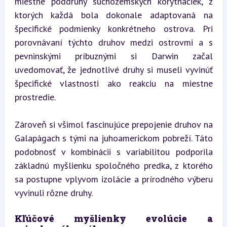
miestne poddruhy suchozemských korytnačiek, z 
ktorých každá bola dokonale adaptovaná na 
špecifické podmienky konkrétneho ostrova. Pri 
porovnávaní týchto druhov medzi ostrovmi a s 
pevninskými príbuznými si Darwin začal 
uvedomovať, že jednotlivé druhy si museli vyvinúť 
špecifické vlastnosti ako reakciu na miestne 
prostredie.
Zároveň si všimol fascinujúce prepojenie druhov na 
Galapágach s tými na juhoamerickom pobreží. Táto 
podobnosť v kombinácii s variabilitou podporila 
základnú myšlienku spoločného predka, z ktorého 
sa postupne vplyvom izolácie a prírodného výberu 
vyvinuli rôzne druhy.
Kľúčové myšlienky evolúcie a 