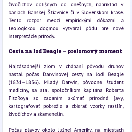
živočíchov odlišných od dnešných, napríklad v 
baniach Banskej Štiavnice či v Slovenskom krase. 
Tento rozpor medzi empirickými dôkazmi a 
teologickou dogmou vytváral pôdu pre nové 
interpretácie prírody.
Cesta na loď Beagle – prelomový moment
Najzásadnejší zlom v chápaní pôvodu druhov 
nastal počas Darwinovej cesty na lodi Beagle 
(1831–1836). Mladý Darwin, pôvodne študent 
medicíny, sa stal spoločníkom kapitána Roberta 
FitzRoya so zadaním skúmať prírodné javy, 
kartografovať pobrežie a zbierať vzorky rastlín, 
živočíchov a skamenelín.
Počas plavby okolo Južnej Ameriky, na miestach 