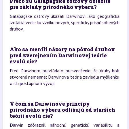
Prečo sú Galapágske ostrovy dôležité
pre základy prírodného výberu?
Galapágske ostrovy ukázali Darwinovi, ako geografická
izolácia vedie ku vzniku nových, špecificky prispôsobených
druhov.
Ako sa menili názory na pôvod druhov
pred zverejnením Darwinovej teórie
evolú cie?
Pred Darwinom prevládalo presvedčenie, že druhy boli
stvorené nemenné; Darwinova teória zaviedla myšlienku
o ich postupnom vývoji.
V čom sa Darwinove princípy
prírodného výberu odlišujú od starších
teórií evolú cie?
Darwin zdôraznil náhodnú genetickú variabilitu a