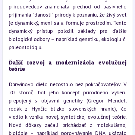
prírodovedcov znamenala prechod od pasívneho 
prijímania "danosti" prírody k poznaniu, že živý svet 
je dynamický, mení sa a formuje prostredím. Tento 
dynamický prístup položil základy pre ďalšie 
biologické odbory – napríklad genetiku, ekológiu či 
paleontológiu.
Ďalší rozvoj a modernizácia evolučnej 
teórie
Darwinovo dielo nezostalo bez pokračovateľov. V 
20. storočí bol jeho koncept prírodného výberu 
prepojený s objavmi genetiky (Gregor Mendel, 
rodák z Hynčíc blízko slovenských hraníc), čo 
viedlo k vzniku novej, syntetickej evolučnej teórie. 
Nové dôkazy začali prichádzať z molekulárnej 
biológie – napríklad porovnávanie DNA ukázalo 