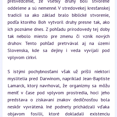
presvedčenie, že všetky druhy boli stvorené 
oddelene a sú nemenné. V stredovekej kresťanskej 
tradícii sa ako základ bralo biblické stvorenie, 
podľa ktorého Boh vytvoril druhy presne tak, ako 
ich poznáme dnes. Z pohľadu prírodovedy tej doby 
tak nebolo miesto pre zmenu či vznik nových 
druhov. Tento pohľad pretrvával aj na území 
Slovenska, kde sa dejiny i veda vyvíjali pod 
vplyvom cirkvi.
S istými pochybnosťami však už prišli niektorí 
myslitelia pred Darwinom, napríklad Jean-Baptiste 
Lamarck, ktorý navrhoval, že organizmy sa môžu 
meniť v čase pod vplyvom prostredia, hoci jeho 
predstava o získavaní znakov dedičnosťou bola 
neskôr vyvrátená. Iné podnety prichádzali vďaka 
objavom fosílií, ktoré dokladali existenciu 