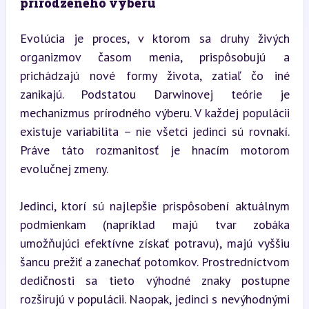
prirodzeného výberu
Evolúcia je proces, v ktorom sa druhy živých 
organizmov časom menia, prispôsobujú a 
prichádzajú nové formy života, zatiaľ čo iné 
zanikajú. Podstatou Darwinovej teórie je 
mechanizmus prírodného výberu. V každej populácii 
existuje variabilita – nie všetci jedinci sú rovnakí. 
Práve táto rozmanitosť je hnacím motorom 
evolučnej zmeny.
Jedinci, ktorí sú najlepšie prispôsobení aktuálnym 
podmienkam (napríklad majú tvar zobáka 
umožňujúci efektívne získať potravu), majú vyššiu 
šancu prežiť a zanechať potomkov. Prostredníctvom 
dedičnosti sa tieto výhodné znaky postupne 
rozširujú v populácii. Naopak, jedinci s nevýhodnými 