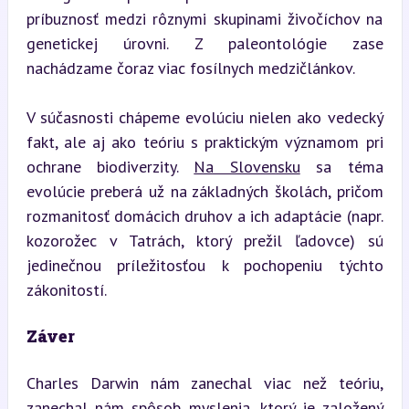
príbuznosť medzi rôznymi skupinami živočíchov na 
genetickej úrovni. Z paleontológie zase 
nachádzame čoraz viac fosílnych medzičlánkov.
V súčasnosti chápeme evolúciu nielen ako vedecký 
fakt, ale aj ako teóriu s praktickým významom pri 
ochrane biodiverzity. 
Na Slovensku
 sa téma 
evolúcie preberá už na základných školách, pričom 
rozmanitosť domácich druhov a ich adaptácie (napr. 
kozorožec v Tatrách, ktorý prežil ľadovce) sú 
jedinečnou príležitosťou k pochopeniu týchto 
zákonitostí.
Záver
Charles Darwin nám zanechal viac než teóriu, 
zanechal nám spôsob myslenia, ktorý je založený 