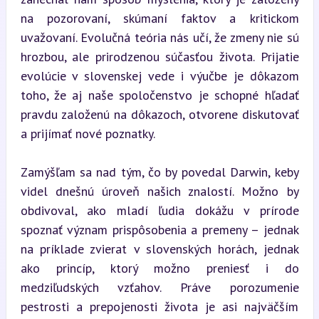
na pozorovaní, skúmaní faktov a kritickom 
uvažovaní. Evolučná teória nás učí, že zmeny nie sú 
hrozbou, ale prirodzenou súčasťou života. Prijatie 
evolúcie v slovenskej vede i výučbe je dôkazom 
toho, že aj naše spoločenstvo je schopné hľadať 
pravdu založenú na dôkazoch, otvorene diskutovať 
a prijímať nové poznatky.
Zamýšľam sa nad tým, čo by povedal Darwin, keby 
videl dnešnú úroveň našich znalostí. Možno by 
obdivoval, ako mladí ľudia dokážu v prírode 
spoznať význam prispôsobenia a premeny – jednak 
na príklade zvierat v slovenských horách, jednak 
ako princíp, ktorý možno preniesť i do 
medziľudských vzťahov. Práve porozumenie 
pestrosti a prepojenosti života je asi najväčším 