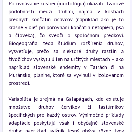
Porovnávanie kostier (morfológia) ukázalo tvarové 
podobnosti medzi druhmi, najmä v kostiach 
predných končatín cicavcov (napríklad ako je to 
krásne vidieť pri porovnaní končatín netopiera, psa 
a človeka), čo svedčí o spoločnom predkovi. 
Biogeografia, teda štúdium rozšírenia druhov, 
vysvetľuje, prečo sa niektoré druhy rastlín a 
živočíchov vyskytujú len na určitých miestach – ako 
napríklad slovenské endemity v Tatrách či na 
Muránskej planine, ktoré sa vyvinuli v izolovanom 
prostredí.
Variabilita je zrejmá na Galapágach, kde existuje 
množstvo druhov červíkov či lastúrnikov 
špecifických pre každý ostrov. Výnimočné príklady 
adaptácie poskytujú však i obyčajné slovenské 
druhy; napríklad svižník lesný obýva rôzne typy 