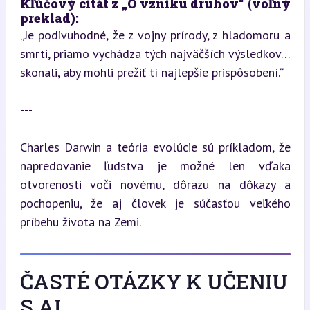
Kľúčový citát z „O vzniku druhov“ (voľný 
preklad):  
„Je podivuhodné, že z vojny prírody, z hladomoru a 
smrti, priamo vychádza tých najväčších výsledkov… 
skonali, aby mohli prežiť tí najlepšie prispôsobení.“
---
Charles Darwin a teória evolúcie sú príkladom, že 
napredovanie ľudstva je možné len vďaka 
otvorenosti voči novému, dôrazu na dôkazy a 
pochopeniu, že aj človek je súčasťou veľkého 
príbehu života na Zemi.
ČASTÉ OTÁZKY K UČENIU
S AI