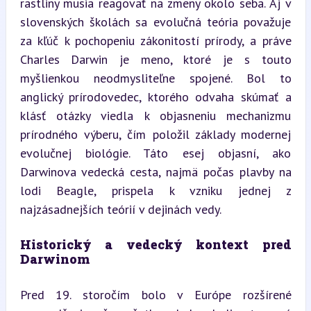
rastliny musia reagovať na zmeny okolo seba. Aj v 
slovenských školách sa evolučná teória považuje 
za kľúč k pochopeniu zákonitostí prírody, a práve 
Charles Darwin je meno, ktoré je s touto 
myšlienkou neodmysliteľne spojené. Bol to 
anglický prírodovedec, ktorého odvaha skúmať a 
klásť otázky viedla k objasneniu mechanizmu 
prírodného výberu, čím položil základy modernej 
evolučnej biológie. Táto esej objasní, ako 
Darwinova vedecká cesta, najmä počas plavby na 
lodi Beagle, prispela k vzniku jednej z 
najzásadnejších teórií v dejinách vedy.
Historický a vedecký kontext pred 
Darwinom
Pred 19. storočím bolo v Európe rozšírené 