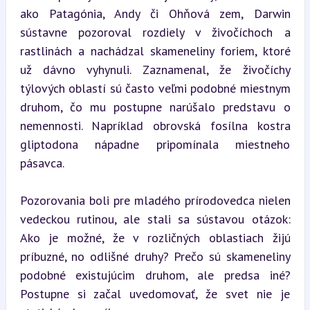
ako Patagónia, Andy či Ohňová zem, Darwin 
sústavne pozoroval rozdiely v živočíchoch a 
rastlinách a nachádzal skameneliny foriem, ktoré 
už dávno vyhynuli. Zaznamenal, že živočíchy 
týlových oblastí sú často veľmi podobné miestnym 
druhom, čo mu postupne narúšalo predstavu o 
nemennosti. Napríklad obrovská fosílna kostra 
gliptodona nápadne pripomínala miestneho 
pásavca.
Pozorovania boli pre mladého prírodovedca nielen 
vedeckou rutinou, ale stali sa sústavou otázok: 
Ako je možné, že v rozličných oblastiach žijú 
príbuzné, no odlišné druhy? Prečo sú skameneliny 
podobné existujúcim druhom, ale predsa iné? 
Postupne si začal uvedomovať, že svet nie je 