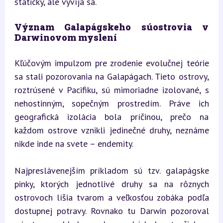
statický, ale vyvíja sa.
Význam Galapágskeho súostrovia v 
Darwinovom myslení
Kľúčovým impulzom pre zrodenie evolučnej teórie 
sa stali pozorovania na Galapágach. Tieto ostrovy, 
roztrúsené v Pacifiku, sú mimoriadne izolované, s 
nehostinným, sopečným prostredím. Práve ich 
geografická izolácia bola príčinou, prečo na 
každom ostrove vznikli jedinečné druhy, neznáme 
nikde inde na svete – endemity.
Najpreslávenejším príkladom sú tzv. galapágske 
pinky, ktorých jednotlivé druhy sa na rôznych 
ostrovoch líšia tvarom a veľkosťou zobáka podľa 
dostupnej potravy. Rovnako tu Darwin pozoroval 