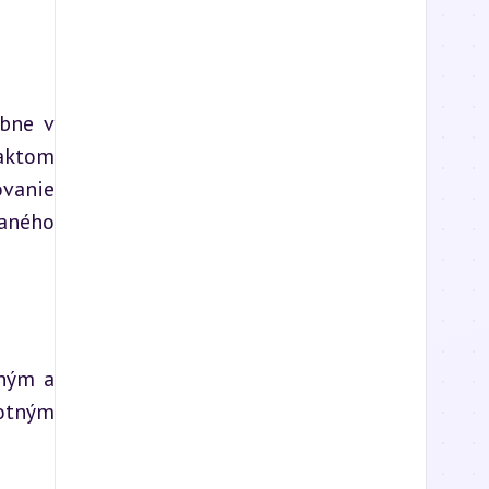
bne v 
aktom 
vanie 
ného 
ným a 
otným 