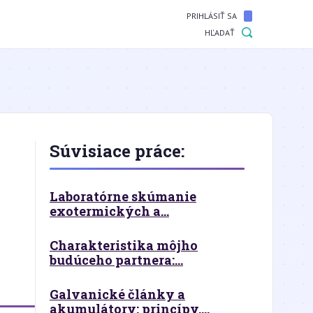
PRIHLÁSIŤ SA
HĽADAŤ
Súvisiace práce:
Laboratórne skúmanie
exotermických a...
Charakteristika môjho
budúceho partnera:...
Galvanické články a
akumulátory: princípy,...