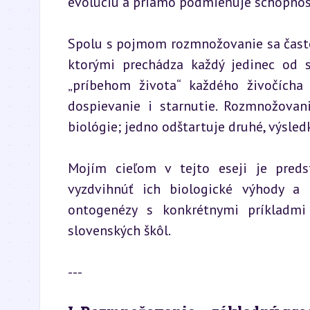
evolúciu a priamo podmieňuje schopnos
Spolu s pojmom rozmnožovanie sa často
ktorými prechádza každý jedinec od 
„príbehom života“ každého živočícha
dospievanie i starnutie. Rozmnožovan
biológie; jedno odštartuje druhé, výsle
Mojím cieľom v tejto eseji je predst
vyzdvihnúť ich biologické výhody a 
ontogenézy s konkrétnymi príkladmi
slovenských škôl.
---