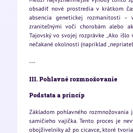
obsadiť nové prostredia v krátkom ča
absencia genetickej rozmanitosti – 
zraniteľnými voči chorobám alebo ak
Tajovský vo svojej rozprávke „Ako išlo
nečakané okolnosti (napríklad „nepriateľ
---
III. Pohlavné rozmnožovanie
Podstata a princíp
Základom pohlavného rozmnožovania je
samičieho vajíčka. Tento proces je ne
obojživelníky až po cicavce, ktoré tvori