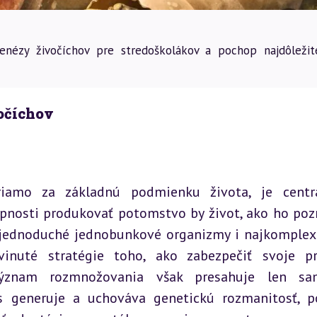
nézy živočíchov pre stredoškolákov a pochop najdôležite
očíchov
iamo za základnú podmienku života, je centrá
opnosti produkovať potomstvo by život, ako ho poz
 jednoduché jednobunkové organizmy i najkomplexn
inuté stratégie toho, ako zabezpečiť svoje pre
 Význam rozmnožovania však presahuje len sam
s generuje a uchováva genetickú rozmanitosť, p