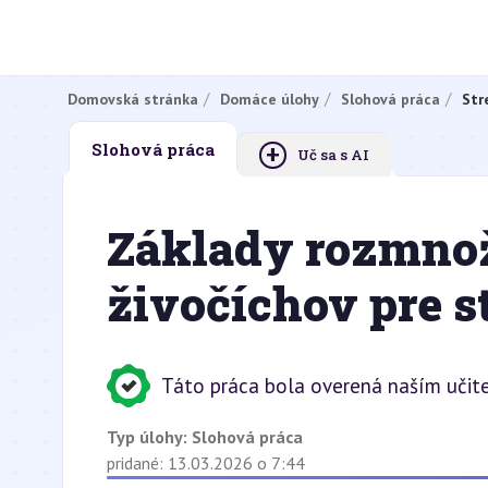
Domovská stránka
Domáce úlohy
Slohová práca
Str
+
Slohová práca
Uč sa s AI
Základy rozmno
živočíchov pre 
Táto práca bola overená naším učit
Typ úlohy:
Slohová práca
pridané: 13.03.2026 o 7:44