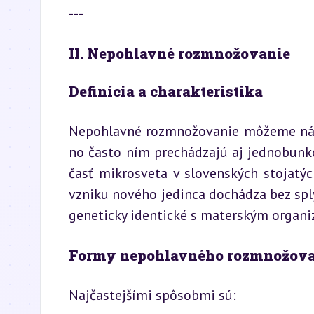
---
II. Nepohlavné rozmnožovanie
Definícia a charakteristika
Nepohlavné rozmnožovanie môžeme náj
no často ním prechádzajú aj jednobunko
časť mikrosveta v slovenských stojatýc
vzniku nového jedinca dochádza bez sply
geneticky identické s materským organ
Formy nepohlavného rozmnožov
Najčastejšími spôsobmi sú: