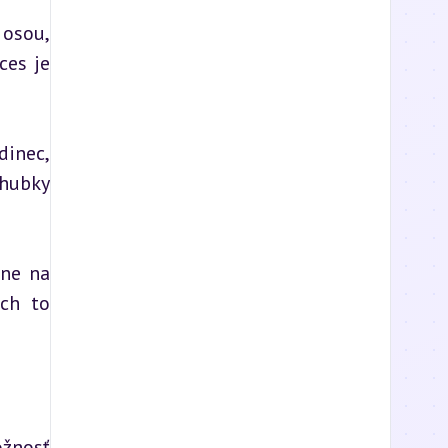
osou, 
es je 
inec, 
hubky 
ne na 
ch to 
žnosť 