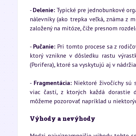
- 
Delenie:
 Typické pre jednobunkové orga
nálevníky (ako trepka veľká, známa z mi
založený na mitóze, čiže presnom rozdel
- 
Pučanie:
 Pri tomto procese sa z rodič
ktorý vznikne v dôsledku rastu výrast
(Porifera), ktoré sa vyskytujú aj v nádrž
- 
Fragmentácia:
 Niektoré živočíchy sú 
viac častí, z ktorých každá dorastie
môžeme pozorovať napríklad u niektorýc
Výhody a nevýhody
Medzi najvýznamnejšie výhody tohto sp