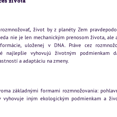
es života
rozmnožovať, život by z planéty Zem pravdepodo
eda nie je len mechanickým prenosom života, ale 
nformácie, uloženej v DNA. Práve cez rozmnožo
ré najlepšie vyhovujú životným podmienkam da
astností a adaptáciu na zmeny.
dvoma základnými formami rozmnožovania: pohlav
v vyhovuje iným ekologickým podmienkam a živ