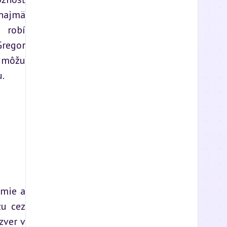
najmä 
 robí 
regor 
 môžu 
u.
mie a 
u cez 
ver v 