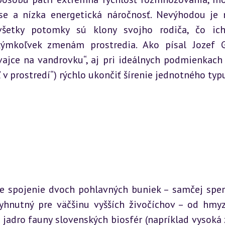
se a nízka energetická náročnosť. Nevýhodou je 
všetky potomky sú klony svojho rodiča, čo ich
ýmkoľvek zmenám prostredia. Ako písal Jozef G
 vajce na vandrovku“, aj pri ideálnych podmienkach
 v prostredí“) rýchlo ukončiť šírenie jednotného typ
 spojenie dvoch pohlavných buniek – samčej sper
vyhnutný pre väčšinu vyšších živočíchov – od hmyz
a jadro fauny slovenských biosfér (napríklad vysoká z