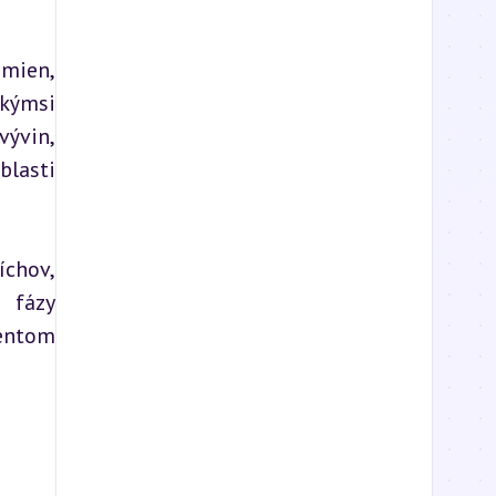
mien, 
kýmsi 
ývin, 
lasti 
chov, 
 fázy 
ntom 