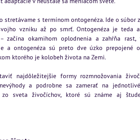
ť adaptácie v neustále sa meniacom svete.
 stretávame s termínom ontogenéza. Ide o súbor z
svojho vzniku až po smrť. Ontogenéza je teda a
 – začína okamihom oplodnenia a zahŕňa rast, v
ie a ontogenéza sú preto dve úzko prepojené ob
dkom ktorého je kolobeh života na Zemi.
aviť najdôležitejšie formy rozmnožovania živočí
nevýhody a podrobne sa zamerať na jednotlivé
 zo sveta živočíchov, ktoré sú známe aj štude