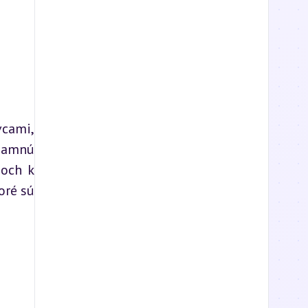
cami, 
namnú 
och k 
ré sú 