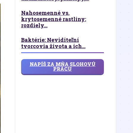
Nahosemenné vs.
krytosemenné rastliny:
rozdiely...
Baktérie: Neviditeľní
tvorcovia života a ich...
NAPÍŠ ZA MŇA SLOHOVÚ
PRÁCU