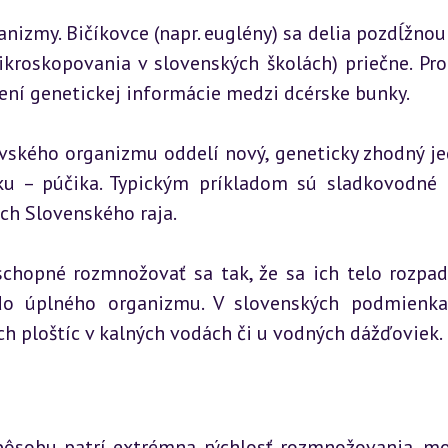
nizmy. Bičíkovce (napr. euglény) sa delia pozdĺžnou 
kroskopovania v slovenských školách) priečne. Proc
ení genetickej informácie medzi dcérske bunky.
ovského organizmu oddelí nový, geneticky zhodný jed
ku – púčika. Typickým príkladom sú sladkovodné 
iach Slovenského raja.
schopné rozmnožovať sa tak, že sa ich telo rozpad
 do úplného organizmu. V slovenských podmienka
h ploštíc v kalných vodách či u vodných dážďoviek.
ôsobu patrí extrémna rýchlosť rozmnožovania, mo