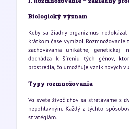
I. Rozmnožovanie – základný proc
Biologický význam
Keby sa žiadny organizmus nedokázal 
krátkom čase vymizol. Rozmnožovanie t
zachovávania unikátnej genetickej i
dochádza k šíreniu tých génov, kto
prostredia, čo umožňuje vznik nových vl
Typy rozmnožovania
Vo svete živočíchov sa stretávame s 
nepohlavným. Každý z týchto spôsobo
stratégiám.