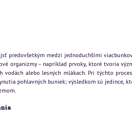
sť predovšetkým medzi jednoduchšími viacbunkov
vé organizmy – napríklad prvoky, ktoré tvoria výz
h vodách alebo lesných mlákach. Pri týchto proces
nutia pohlavných buniek; výsledkom sú jedince, kto
izmom.
ania