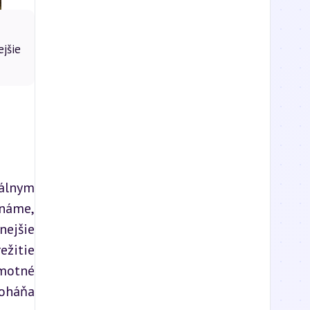
jšie
lnym 
náme, 
ejšie 
žitie 
otné 
oháňa 