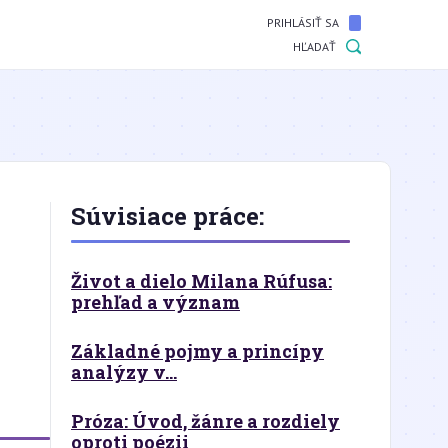
PRIHLÁSIŤ SA
HĽADAŤ
Súvisiace práce:
Život a dielo Milana Rúfusa:
prehľad a význam
Základné pojmy a princípy
analýzy v...
Próza: Úvod, žánre a rozdiely
oproti poézii