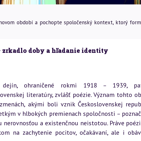
jnovom období a pochopte spoločenský kontext, ktorý form
zrkadlo doby a hľadanie identity
 dejín, ohraničené rokmi 1918 – 1939, pat
venskej literatúry, zvlášť poézie. Význam tohto ob
 zmenách, akými boli vznik Československej republ
šetkým v hlbokých premienach spoločnosti – poznač
 nerovnosťou a existenčnou neistotou. Práve poézia
m na zachytenie pocitov, očakávaní, ale i obáv 