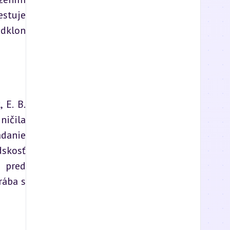
stuje 
dklon 
E. B. 
ičila 
danie 
skosť 
 pred 
ába s 