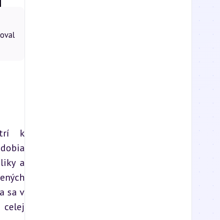
oval
rí k 
dobia 
iky a 
ených 
 sa v 
celej 