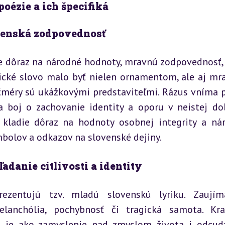
oézie a ich špecifiká
ločenská zodpovednosť
 dôraz na národné hodnoty, mravnú zodpovednosť, a
ické slovo malo byť nielen ornamentom, ale aj mr
čméry sú ukážkovými predstaviteľmi. Rázus vníma p
a boj o zachovanie identity a oporu v neistej dob
s kladie dôraz na hodnoty osobnej integrity a nár
ymbolov a odkazov na slovenské dejiny.
danie citlivosti a identity
zentujú tzv. mladú slovenskú lyriku. Zaujíma
elanchólia, pochybnosť či tragická samota. Kra
a je ako zamyslenie nad zmyslom života i odcud