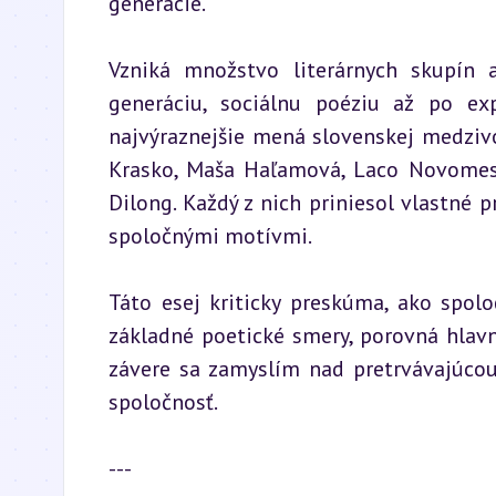
generácie.
Vzniká množstvo literárnych skupín 
generáciu, sociálnu poéziu až po ex
najvýraznejšie mená slovenskej medzivo
Krasko, Maša Haľamová, Laco Novomeský
Dilong. Každý z nich priniesol vlastné p
spoločnými motívmi.
Táto esej kriticky preskúma, ako spolo
základné poetické smery, porovná hlavné
závere sa zamyslím nad pretrvávajúcou
spoločnosť.
---