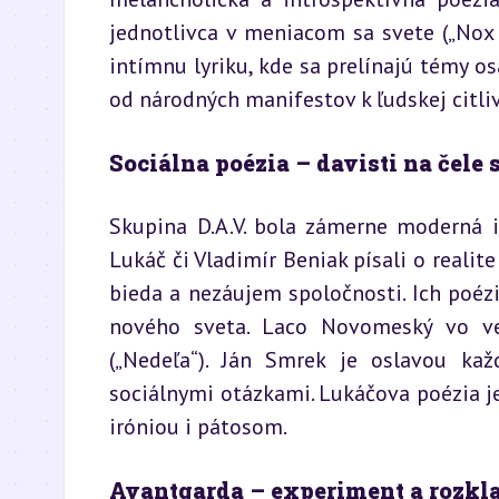
jednotlivca v meniacom sa svete („Nox 
intímnu lyriku, kde sa prelínajú témy os
od národných manifestov k ľudskej citliv
Sociálna poézia – davisti na čel
Skupina D.A.V. bola zámerne moderná i
Lukáč či Vladimír Beniak písali o realite
bieda a nezáujem spoločnosti. Ich poézia
nového sveta. Laco Novomeský vo ver
(„Nedeľa“). Ján Smrek je oslavou ka
sociálnymi otázkami. Lukáčova poézia je 
iróniou i pátosom.
Avantgarda – experiment a rozkla