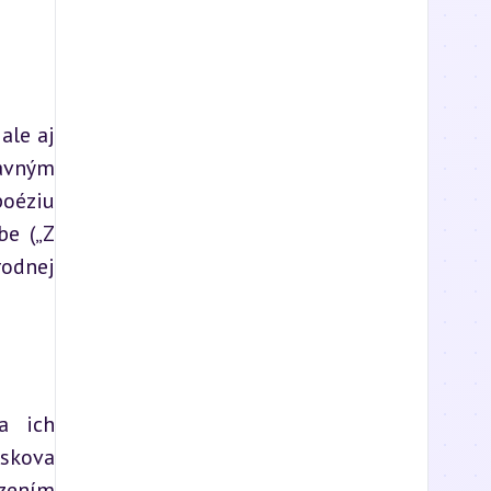
le aj 
avným 
oéziu 
e („Z 
odnej 
 ich 
skova 
zením 