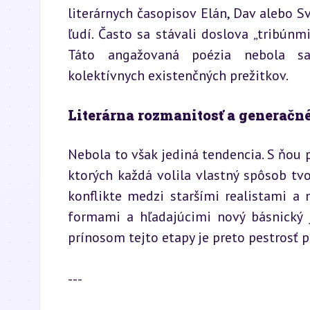
literárnych časopisov Elán, Dav alebo S
ľudí. Často sa stávali doslova „tribúnmi 
Táto angažovaná poézia nebola sa
kolektívnych existenčných prežitkov.
Literárna rozmanitosť a generačn
Nebola to však jediná tendencia. S ňou pa
ktorých každá volila vlastný spôsob tvo
konflikte medzi staršími realistami a
formami a hľadajúcimi nový básnický j
prínosom tejto etapy je preto pestrosť 
---