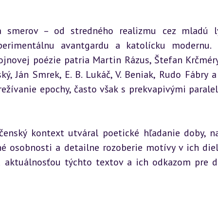
a smerov – od stredného realizmu cez mladú ly
perimentálnu avantgardu a katolícku modernu. 
jnovej poézie patria Martin Rázus, Štefan Krčméry,
, Ján Smrek, E. B. Lukáč, V. Beniak, Rudo Fábry a
režívanie epochy, často však s prekvapivými paralel
čenský kontext utváral poetické hľadanie doby, na
 osobnosti a detailne rozoberie motívy v ich diela
 aktuálnosťou týchto textov a ich odkazom pre d