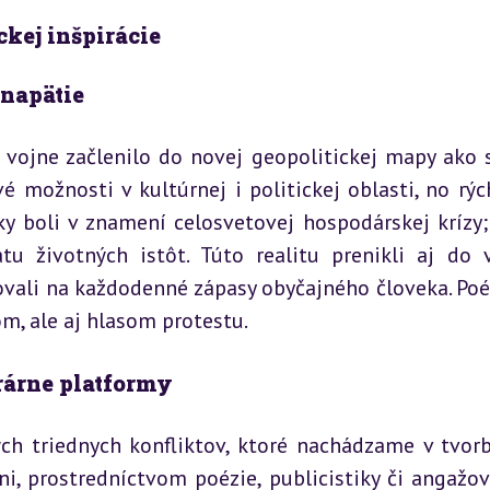
ckej inšpirácie
 napätie
 vojne začlenilo do novej geopolitickej mapy ako s
 možnosti v kultúrnej i politickej oblasti, no rých
ky boli v znamení celosvetovej hospodárskej krízy; 
tu životných istôt. Túto realitu prenikli aj do v
ovali na každodenné zápasy obyčajného človeka. Poéz
m, ale aj hlasom protestu.
erárne platformy
ch triednych konfliktov, ktoré nachádzame v tvorbe
ni, prostredníctvom poézie, publicistiky či angažov