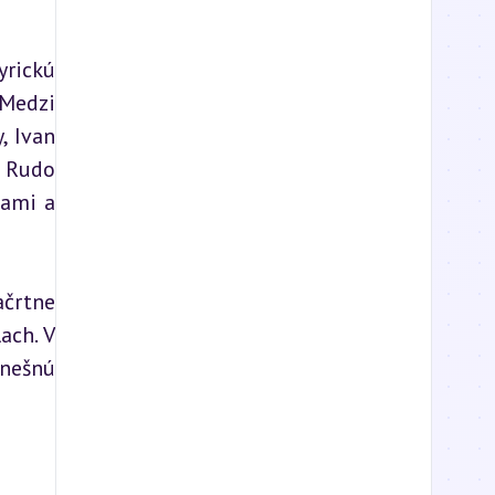
rickú 
Medzi 
 Ivan 
 Rudo 
ami a 
črtne 
ch. V 
nešnú 