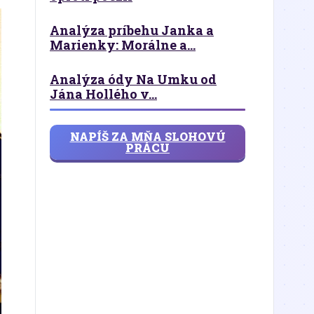
Analýza príbehu Janka a
Marienky: Morálne a...
Analýza ódy Na Umku od
Jána Hollého v...
NAPÍŠ ZA MŇA SLOHOVÚ
PRÁCU