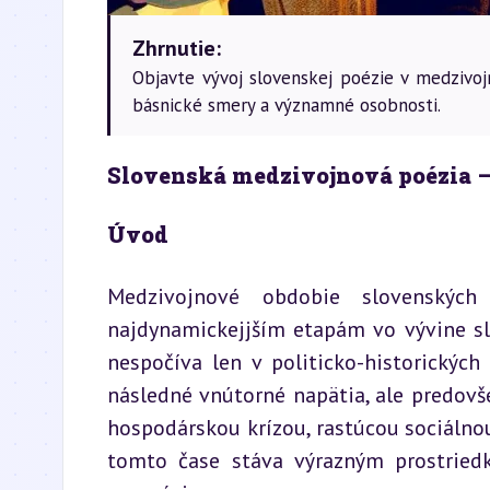
Zhrnutie:
Objavte vývoj slovenskej poézie v medzivo
básnické smery a významné osobnosti.
Slovenská medzivojnová poézia – 
Úvod
Medzivojnové obdobie slovenských
najdynamickejjším etapám vo vývine slo
nespočíva len v politicko-historických
následné vnútorné napätia, ale predov
hospodárskou krízou, rastúcou sociálnou
tomto čase stáva výrazným prostriedko