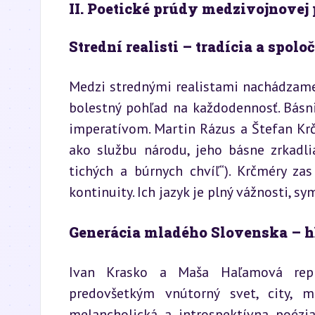
II. Poetické prúdy medzivojnovej p
Strední realisti – tradícia a spo
Medzi strednými realistami nachádzame
bolestný pohľad na každodennosť. Básn
imperatívom. Martin Rázus a Štefan Kr
ako službu národu, jeho básne zrkadli
tichých a búrnych chvíľ“). Krčméry za
kontinuity. Ich jazyk je plný vážnosti, s
Generácia mladého Slovenska – hľa
Ivan Krasko a Maša Haľamová repre
predovšetkým vnútorný svet, city, m
melancholická a introspektívna poézi