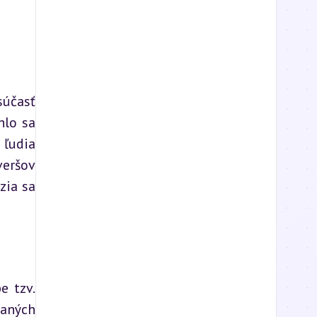
účasť 
lo sa 
ľudia 
eršov 
ia sa 
 tzv. 
aných 