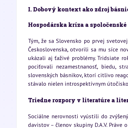
I. Dobový kontext ako zdroj básni
Hospodárska kríza a spoločenské
Tým, že sa Slovensko po prvej svetovej
Československa, otvorili sa mu síce nové
ukázali aj ťaživé problémy. Tridsiate ro
pociťovali nezamestnanosť, biedu, stra
slovenských básnikov, ktorí citlivo reag
stávalo nielen introspektívnym útočisko
Triedne rozpory v literatúre a lit
Sociálne nerovnosti vyústili do zvýšený
davistov – členov skupiny D.A.V. Práve o