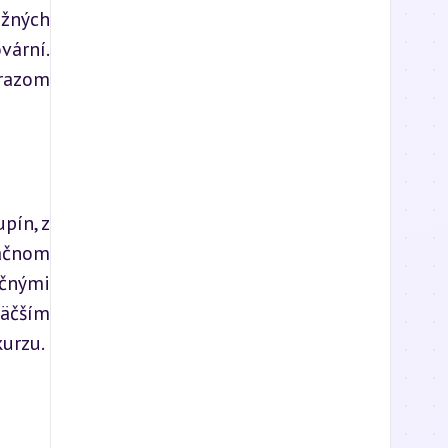
žných 
ární. 
azom 
ín, z 
ačnom 
čnými 
äčším 
kurzu.