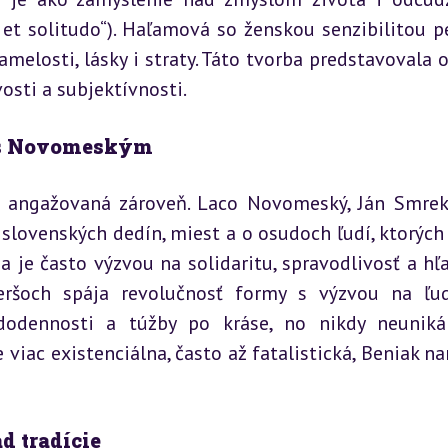
et solitudo“). Haľamová so ženskou senzibilitou pe
amelosti, lásky i straty. Táto tvorba predstavovala o
osti a subjektívnosti.
e s Novomeským
 angažovaná zároveň. Laco Novomeský, Ján Smrek, 
 slovenských dedín, miest a o osudoch ľudí, ktorých n
 je často výzvou na solidaritu, spravodlivosť a hľa
šoch spája revolučnosť formy s výzvou na ľud
ždodennosti a túžby po kráse, no nikdy neuniká
viac existenciálna, často až fatalistická, Beniak nar
d tradície