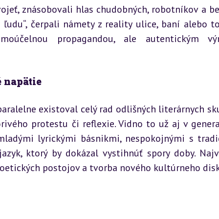
vojeť, znásobovali hlas chudobných, robotníkov a be
ľudu“, čerpali námety z reality ulice, baní alebo tov
moúčelnou propagandou, ale autentickým výr
é napätie
ralelne existoval celý rad odlišných literárnych skup
rivého protestu či reflexie. Vidno to už aj v gener
 mladými lyrickými básnikmi, nespokojnými s tradi
azyk, ktorý by dokázal vystihnúť spory doby. Najv
poetických postojov a tvorba nového kultúrneho dis