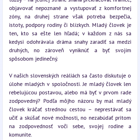
objavovať nepoznané a vystupovať z komfortnej 
zóny, na druhej strane však potreba bezpečia, 
istoty, podpory rodiny či blízkych. Mladý človek je 
ten, kto sa ešte len hľadá; v každom z nás sa 
kedysi odohrávala dráma snahy zaradiť sa medzi 
druhých, no zároveň vyniknúť a byť svojím 
spôsobom jedinečný.
V našich slovenských reáliách sa často diskutuje o 
úlohe mladých v spoločnosti. Je mladý človek len 
rebelujúcou postavou, alebo má byť v prvom rade 
zodpovedný? Podľa môjho názoru by mal mladý 
človek kráčať strednou cestou – neprestávať sa 
učiť a skúšať nové možnosti, no nezabúdať pritom 
na zodpovednosť voči sebe, svojej rodine a 
komunite.