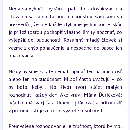
Nedá sa vyhnúť chybám – patrí to k dospievaniu a 
stávaniu sa samostatnou osobnosťou. Sám som sa 
presvedčil, že nie každé zlyhanie je hanbou – skôr 
je príležitosťou pochopiť vlastné limity, spoznať, čo 
vylepšiť do budúcnosti. Rozumný mladý človek si 
vezme z chýb ponaučenie a nespadne do pasce ich 
opakovania.
Nikdy by sme sa ale nemali upínať len na minulosť 
alebo len na budúcnosť. Mladí často uvažujú – čo 
by bolo, keby… No život tvorí súčet malých 
rozhodnutí každý deň. Ako vraví Mária Ďuríčková: 
„Všetko má svoj čas.“ Umenie plánovať a pritom žiť 
v prítomnosti je znakom vyzrelej osobnosti.
Premyslené rozhodovanie je zručnosť, ktorú by mal 