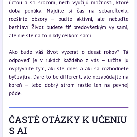
úctou a so srdcom, nech využijú možnosti, ktoré 
doba ponúka. Nájdite si čas na sebareflexiu, 
rozšírte obzory – buďte aktívni, ale nebuďte 
bezhlaví. Život budete žiť predovšetkým vy sami, 
ale nie ste na to nikdy celkom sami.
Ako bude váš život vyzerať o desať rokov? Tá 
odpoveď je v rukách každého z vás – určite ju 
ovplyvníte tým, akí ste dnes a akí sa rozhodnete 
byť zajtra. Dare to be different, ale nezabúdajte na 
koreň – lebo dobrý strom rastie len na pevnej 
pôde.
ČASTÉ OTÁZKY K UČENIU
S AI