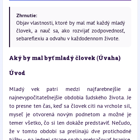
Zhrnutie:
Objav vlastnosti, ktoré by mal mať každý mladý
človek, a nauč sa, ako rozvíjať zodpovednosť,
sebareflexiu a odvahu v každodennom živote.
Aký by mal byť mladý človek (Úvaha)
Úvod
Mladý vek patrí medzi najfarebnejšie a 
najnevypočitateľnejšie obdobia ľudského života. Je 
to presne ten čas, keď sa človek cíti na vrchole síl, 
myseľ je otvorená novým podnetom a možné je 
temer všetko, čo si len dokáže predstaviť. Nečudo, 
že v tomto období sa prelínajú dve protichodné 
túžby – na jednej strane snaha prekračovať hranice, 