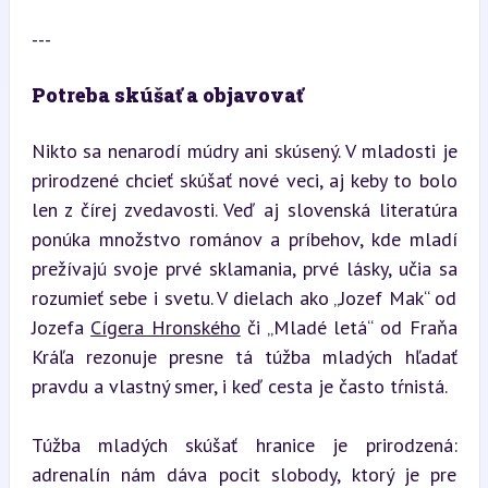
---
Potreba skúšať a objavovať
Nikto sa nenarodí múdry ani skúsený. V mladosti je 
prirodzené chcieť skúšať nové veci, aj keby to bolo 
len z čírej zvedavosti. Veď aj slovenská literatúra 
ponúka množstvo románov a príbehov, kde mladí 
prežívajú svoje prvé sklamania, prvé lásky, učia sa 
rozumieť sebe i svetu. V dielach ako „Jozef Mak“ od 
Jozefa 
Cígera Hronského
 či „Mladé letá“ od Fraňa 
Kráľa rezonuje presne tá túžba mladých hľadať 
pravdu a vlastný smer, i keď cesta je často tŕnistá.
Túžba mladých skúšať hranice je prirodzená: 
adrenalín nám dáva pocit slobody, ktorý je pre 