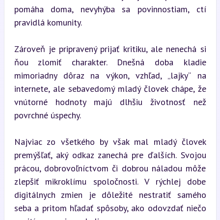
pomáha doma, nevyhýba sa povinnostiam, ctí 
pravidlá komunity.
Zároveň je pripravený prijať kritiku, ale nenechá si 
ňou zlomiť charakter. Dnešná doba kladie 
mimoriadny dôraz na výkon, vzhľad, „lajky“ na 
internete, ale sebavedomý mladý človek chápe, že 
vnútorné hodnoty majú dlhšiu životnosť než 
povrchné úspechy.
Najviac zo všetkého by však mal mladý človek 
premýšľať, aký odkaz zanechá pre ďalších. Svojou 
prácou, dobrovoľníctvom či dobrou náladou môže 
zlepšiť mikroklímu spoločnosti. V rýchlej dobe 
digitálnych zmien je dôležité nestratiť samého 
seba a pritom hľadať spôsoby, ako odovzdať niečo 