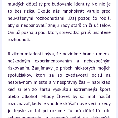
mladých dôležitý pre budovanie identity. No nie je 
to bez rizika. Okolie nás mnohokrát varuje pred 
neuváženými rozhodnutiami: „Daj pozor, čo robíš, 
aby si neobanoval,“ znejú rady starších či učiteľov. 
Oni už poznajú pád, ktorý sprevádza príliš unáhlené 
rozhodnutia.
Rizikom mladosti býva, že nevidíme hranicu medzi 
neškodným experimentovaním a nebezpečným 
riskovaním. Zaujímavý je príbeh niektorých mojich 
spolužiakov, ktorí sa zo zvedavosti ocitli na 
nesprávnom mieste a v nesprávny čas – napríklad 
keď si len zo žartu vyskúšali extrémnejší šport 
alebo alkohol. Mladý človek by sa mal naučiť 
rozoznávať, kedy je vhodné skúšať nové veci a kedy 
je lepšie zostať pri rozume. Tu hrá dôležitú rolu 
sebauvedomenie. Je rozumné pýtať sa skúsených 