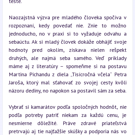
teste.
Naozajstná výzva pre mladého človeka spočíva v 
rozpoznaní, kedy povedať nie. Znie to možno 
jednoducho, no v praxi si to vyžaduje odvahu a 
sebaúctu. Ak si mladý človek dokáže obhájiť svoje 
hodnoty pred okolím, získava nielen rešpekt 
druhých, ale najmä seba samého. Veď príklady 
máme aj z literatúry – spomeňme si na postavu 
Martina Pichandu z diela „Tisícročná včela“ Petra 
Jaroša, ktorý mal sťahovať zo svojej cesty kvôli 
názoru dediny, no napokon sa postavil sám za seba.
Vybrať si kamarátov podľa spoločných hodnôt, nie 
podľa potreby patriť niekam za každú cenu, je 
nesmierne dôležité. Práve zdravé priateľstvá 
pretrvajú aj tie najťažšie skúšky a podporia nás vo 