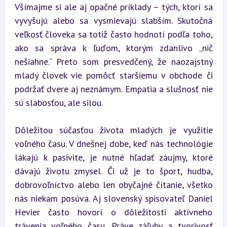
Všímajme si ale aj opačné príklady – tých, ktorí sa 
vyvyšujú alebo sa vysmievajú slabším. Skutočná 
veľkosť človeka sa totiž často hodnotí podľa toho, 
ako sa správa k ľuďom, ktorým zdanlivo „nič 
nešiahne.“ Preto som presvedčený, že naozajstný 
mladý človek vie pomôcť staršiemu v obchode či 
podržať dvere aj neznámym. Empatia a slušnosť nie 
sú slabosťou, ale silou.
Dôležitou súčasťou života mladých je využitie 
voľného času. V dnešnej dobe, keď nás technológie 
lákajú k pasivite, je nutné hľadať záujmy, ktoré 
dávajú životu zmysel. Či už je to šport, hudba, 
dobrovoľníctvo alebo len obyčajné čítanie, všetko 
nás niekam posúva. Aj slovenský spisovateľ Daniel 
Hevier často hovorí o dôležitosti aktívneho 
trávenia voľného času. Práve záľuby a tvorivosť 