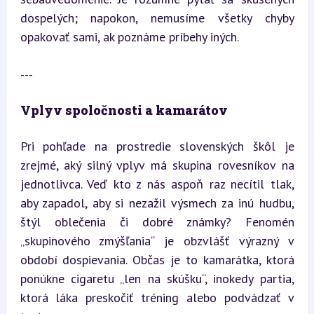
dospelých; napokon, nemusíme všetky chyby 
opakovať sami, ak poznáme príbehy iných.
---
Vplyv spoločnosti a kamarátov
Pri pohľade na prostredie slovenských škôl je 
zrejmé, aký silný vplyv má skupina rovesníkov na 
jednotlivca. Veď kto z nás aspoň raz necítil tlak, 
aby zapadol, aby si nezažil výsmech za inú hudbu, 
štýl oblečenia či dobré známky? Fenomén 
„skupinového zmýšľania“ je obzvlášť výrazný v 
období dospievania. Občas je to kamarátka, ktorá 
ponúkne cigaretu „len na skúšku“, inokedy partia, 
ktorá láka preskočiť tréning alebo podvádzať v 