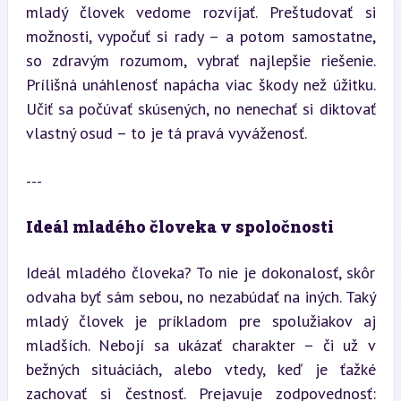
mladý človek vedome rozvíjať. Preštudovať si 
možnosti, vypočuť si rady – a potom samostatne, 
so zdravým rozumom, vybrať najlepšie riešenie. 
Prílišná unáhlenosť napácha viac škody než úžitku. 
Učiť sa počúvať skúsených, no nenechať si diktovať 
vlastný osud – to je tá pravá vyváženosť.
---
Ideál mladého človeka v spoločnosti
Ideál mladého človeka? To nie je dokonalosť, skôr 
odvaha byť sám sebou, no nezabúdať na iných. Taký 
mladý človek je príkladom pre spolužiakov aj 
mladších. Nebojí sa ukázať charakter – či už v 
bežných situáciách, alebo vtedy, keď je ťažké 
zachovať si čestnosť. Prejavuje zodpovednosť: 