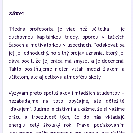
Záver
Triedna profesorka je viac než učiteľka – je 
duchovnou kapitánkou triedy, oporou v ťažkých 
časoch a motivátorkou v úspechoch. Poďakovať sa 
jej je jednoduchý, no silný prejav uznania, ktorý jej 
dáva pocit, že jej práca má zmysel a je docenená. 
Takto posilňujeme nielen vzťah medzi žiakom a 
učiteľom, ale aj celkovú atmosféru školy.
Vyzývam preto spolužiakov i mladších študentov – 
nezabúdajme na toto obyčajné, ale dôležité 
„ďakujem“. Buďme iniciatívni a ukážme, že si vážime 
prácu a trpezlivosť tých, čo do nás vkladajú 
energiu celý školský rok. Práve poďakovaním 
vytvárame lepšie prostredie pre seba aj pre ďalšie 