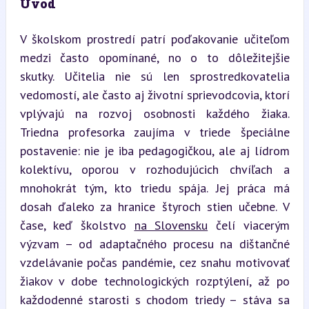
Úvod
V školskom prostredí patrí poďakovanie učiteľom 
medzi často opomínané, no o to dôležitejšie 
skutky. Učitelia nie sú len sprostredkovatelia 
vedomostí, ale často aj životní sprievodcovia, ktorí 
vplývajú na rozvoj osobnosti každého žiaka. 
Triedna profesorka zaujíma v triede špeciálne 
postavenie: nie je iba pedagogičkou, ale aj lídrom 
kolektívu, oporou v rozhodujúcich chvíľach a 
mnohokrát tým, kto triedu spája. Jej práca má 
dosah ďaleko za hranice štyroch stien učebne. V 
čase, keď školstvo 
na Slovensku
 čelí viacerým 
výzvam – od adaptačného procesu na dištančné 
vzdelávanie počas pandémie, cez snahu motivovať 
žiakov v dobe technologických rozptýlení, až po 
každodenné starosti s chodom triedy – stáva sa 