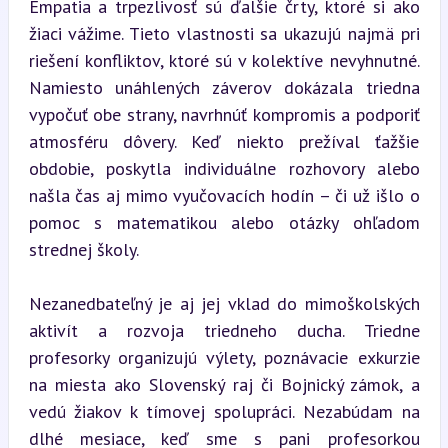
Empatia a trpezlivosť sú ďalšie črty, ktoré si ako 
žiaci vážime. Tieto vlastnosti sa ukazujú najmä pri 
riešení konfliktov, ktoré sú v kolektíve nevyhnutné. 
Namiesto unáhlených záverov dokázala triedna 
vypočuť obe strany, navrhnúť kompromis a podporiť 
atmosféru dôvery. Keď niekto prežíval ťažšie 
obdobie, poskytla individuálne rozhovory alebo 
našla čas aj mimo vyučovacích hodín – či už išlo o 
pomoc s matematikou alebo otázky ohľadom 
strednej školy.
Nezanedbateľný je aj jej vklad do mimoškolských 
aktivít a rozvoja triedneho ducha. Triedne 
profesorky organizujú výlety, poznávacie exkurzie 
na miesta ako Slovenský raj či Bojnický zámok, a 
vedú žiakov k tímovej spolupráci. Nezabúdam na 
dlhé mesiace, keď sme s pani profesorkou 