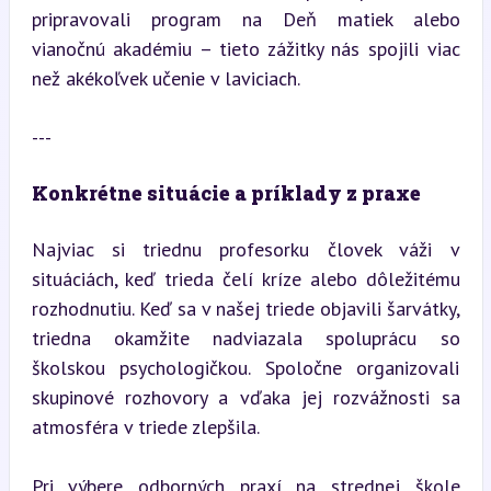
pripravovali program na Deň matiek alebo 
vianočnú akadémiu – tieto zážitky nás spojili viac 
než akékoľvek učenie v laviciach.
---
Konkrétne situácie a príklady z praxe
Najviac si triednu profesorku človek váži v 
situáciách, keď trieda čelí kríze alebo dôležitému 
rozhodnutiu. Keď sa v našej triede objavili šarvátky, 
triedna okamžite nadviazala spoluprácu so 
školskou psychologičkou. Spoločne organizovali 
skupinové rozhovory a vďaka jej rozvážnosti sa 
atmosféra v triede zlepšila.
Pri výbere odborných praxí na strednej škole 