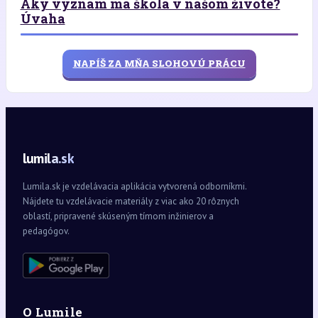
Aký význam má škola v našom živote?
Úvaha
NAPÍŠ ZA MŇA SLOHOVÚ PRÁCU
lumila.sk
Lumila.sk je vzdelávacia aplikácia vytvorená odborníkmi.
Nájdete tu vzdelávacie materiály z viac ako 20 rôznych
oblastí, pripravené skúseným tímom inžinierov a
pedagógov.
O Lumile