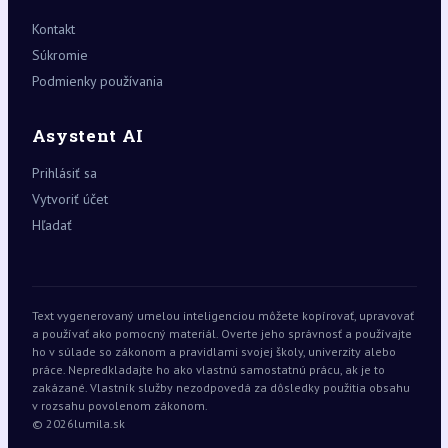
Kontakt
Súkromie
Podmienky používania
Asystent AI
Prihlásiť sa
Vytvoriť účet
Hľadať
Text vygenerovaný umelou inteligenciou môžete kopírovať, upravovať
a používať ako pomocný materiál. Overte jeho správnosť a používajte
ho v súlade so zákonom a pravidlami svojej školy, univerzity alebo
práce. Nepredkladajte ho ako vlastnú samostatnú prácu, ak je to
zakázané. Vlastník služby nezodpovedá za dôsledky použitia obsahu
v rozsahu povolenom zákonom.
© 2026
lumila.sk