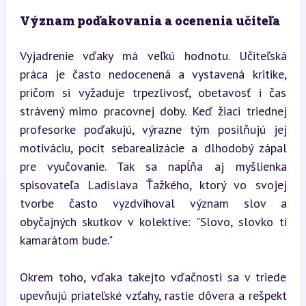
Význam poďakovania a ocenenia učiteľa
Vyjadrenie vďaky má veľkú hodnotu. Učiteľská 
práca je často nedocenená a vystavená kritike, 
pričom si vyžaduje trpezlivosť, obetavosť i čas 
strávený mimo pracovnej doby. Keď žiaci triednej 
profesorke poďakujú, výrazne tým posilňujú jej 
motiváciu, pocit sebarealizácie a dlhodobý zápal 
pre vyučovanie. Tak sa napĺňa aj myšlienka 
spisovateľa Ladislava Ťažkého, ktorý vo svojej 
tvorbe často vyzdvihoval význam slov a 
obyčajných skutkov v kolektíve: "Slovo, slovko ti 
kamarátom bude."
Okrem toho, vďaka takejto vďačnosti sa v triede 
upevňujú priateľské vzťahy, rastie dôvera a rešpekt 