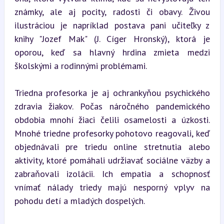
známky, ale aj pocity, radosti či obavy. Živou 
ilustráciou je napríklad postava pani učiteľky z 
knihy "Jozef Mak" (J. Cíger Hronský), ktorá je 
oporou, keď sa hlavný hrdina zmieta medzi 
školskými a rodinnými problémami.
Triedna profesorka je aj ochrankyňou psychického 
zdravia žiakov. Počas náročného pandemického 
obdobia mnohí žiaci čelili osamelosti a úzkosti. 
Mnohé triedne profesorky pohotovo reagovali, keď 
objednávali pre triedu online stretnutia alebo 
aktivity, ktoré pomáhali udržiavať sociálne väzby a 
zabraňovali izolácii. Ich empatia a schopnosť 
vnímať nálady triedy majú nesporný vplyv na 
pohodu detí a mladých dospelých.