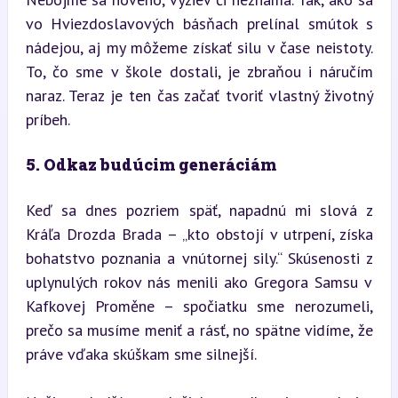
vo Hviezdoslavových básňach prelínal smútok s 
nádejou, aj my môžeme získať silu v čase neistoty. 
To, čo sme v škole dostali, je zbraňou i náručím 
naraz. Teraz je ten čas začať tvoriť vlastný životný 
príbeh.
5. Odkaz budúcim generáciám
Keď sa dnes pozriem späť, napadnú mi slová z 
Kráľa Drozda Brada – „kto obstojí v utrpení, získa 
bohatstvo poznania a vnútornej sily.“ Skúsenosti z 
uplynulých rokov nás menili ako Gregora Samsu v 
Kafkovej Proměne – spočiatku sme nerozumeli, 
prečo sa musíme meniť a rásť, no spätne vidíme, že 
práve vďaka skúškam sme silnejší.