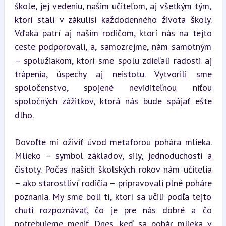
škole, jej vedeniu, našim učiteľom, aj všetkým tým, 
ktorí stáli v zákulisí každodenného života školy. 
Vďaka patrí aj našim rodičom, ktorí nás na tejto 
ceste podporovali, a, samozrejme, nám samotným 
– spolužiakom, ktorí sme spolu zdieľali radosti aj 
trápenia, úspechy aj neistotu. Vytvorili sme 
spoločenstvo, spojené neviditeľnou niťou 
spoločných zážitkov, ktorá nás bude spájať ešte 
dlho.
Dovoľte mi oživiť úvod metaforou pohára mlieka. 
Mlieko – symbol základov, sily, jednoduchosti a 
čistoty. Počas našich školských rokov nám učitelia 
– ako starostliví rodičia – pripravovali plné poháre 
poznania. My sme boli tí, ktorí sa učili podľa tejto 
chuti rozpoznávať, čo je pre nás dobré a čo 
potrebujeme meniť. Dnes, keď sa pohár mlieka v 