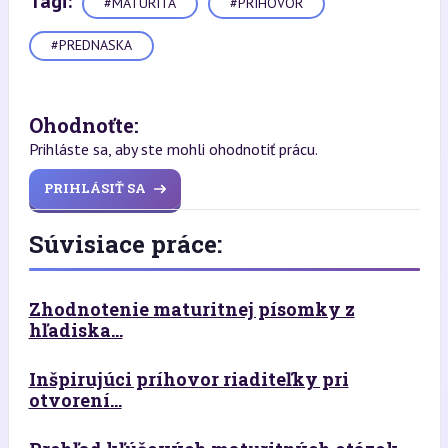
Tagi:
#MATURITA
#PRIHOVOR
#PREDNASKA
Ohodnoťte:
Prihláste sa, aby ste mohli ohodnotiť prácu.
PRIHLÁSIŤ SA
Súvisiace práce:
Zhodnotenie maturitnej písomky z
hľadiska...
Inšpirujúci príhovor riaditeľky pri
otvorení...