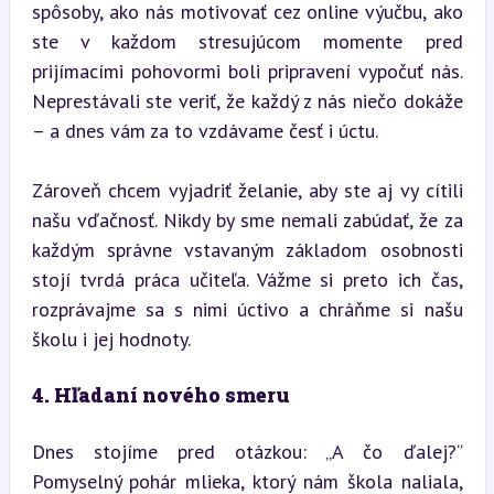
spôsoby, ako nás motivovať cez online výučbu, ako 
ste v každom stresujúcom momente pred 
prijímacími pohovormi boli pripravení vypočuť nás. 
Neprestávali ste veriť, že každý z nás niečo dokáže 
– a dnes vám za to vzdávame česť i úctu.
Zároveň chcem vyjadriť želanie, aby ste aj vy cítili 
našu vďačnosť. Nikdy by sme nemali zabúdať, že za 
každým správne vstavaným základom osobnosti 
stojí tvrdá práca učiteľa. Vážme si preto ich čas, 
rozprávajme sa s nimi úctivo a chráňme si našu 
školu i jej hodnoty.
4. Hľadaní nového smeru
Dnes stojíme pred otázkou: „A čo ďalej?“ 
Pomyselný pohár mlieka, ktorý nám škola naliala, 