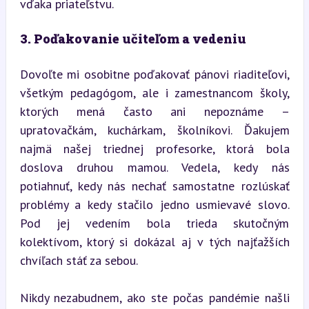
vďaka priateľstvu.
3. Poďakovanie učiteľom a vedeniu
Dovoľte mi osobitne poďakovať pánovi riaditeľovi, 
všetkým pedagógom, ale i zamestnancom školy, 
ktorých mená často ani nepoznáme – 
upratovačkám, kuchárkam, školníkovi. Ďakujem 
najmä našej triednej profesorke, ktorá bola 
doslova druhou mamou. Vedela, kedy nás 
potiahnuť, kedy nás nechať samostatne rozlúskať 
problémy a kedy stačilo jedno usmievavé slovo. 
Pod jej vedením bola trieda skutočným 
kolektívom, ktorý si dokázal aj v tých najťažších 
chvíľach stáť za sebou.
Nikdy nezabudnem, ako ste počas pandémie našli 