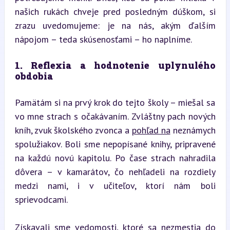
našich rukách chveje pred posledným dúškom, si 
zrazu uvedomujeme: je na nás, akým ďalším 
nápojom – teda skúsenosťami – ho naplníme.
1. Reflexia a hodnotenie uplynulého 
obdobia
Pamätám si na prvý krok do tejto školy – miešal sa 
vo mne strach s očakávaním. Zvláštny pach nových 
kníh, zvuk školského zvonca a 
pohľad na
 neznámych 
spolužiakov. Boli sme nepopísané knihy, pripravené 
na každú novú kapitolu. Po čase strach nahradila 
dôvera – v kamarátov, čo nehľadeli na rozdiely 
medzi nami, i v učiteľov, ktorí nám boli 
sprievodcami.
Získavali sme vedomosti, ktoré sa nezmestia do 