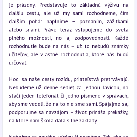
je prázdny. Predstavuje to základnú výživu na 
ďalšiu cestu, ale už my sami rozhodneme, čím 
ďalším pohár naplníme – poznaním, zážitkami 
alebo snami. Práve teraz vstupujeme do sveta 
plného možností, no aj zodpovednosti. Každé 
rozhodnutie bude na nás – už to nebudú známky 
učiteľov, ale vlastné rozhodnutia, ktoré nás budú 
určovať.
Hoci sa naše cesty rozídu, priateľstvá pretrvávajú. 
Nebudeme už denne sedieť za jednou lavicou, no 
stačí jeden telefonát či jedno písmeno v správach, 
aby sme vedeli, že na to nie sme sami. Spájajme sa, 
podporujme sa navzájom – život prináša prekážky, 
na ktoré nám škola dala silné základy.
Nebojme sa nového, výziev či neznáma. Tak, ako sa 