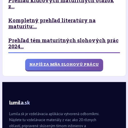
Prehľad kľúčových maturitných otázok
z...
Kompletný prehľad literatúry na
maturitu:...
Prehľad tém maturitných slohových prác
2024...
NAPÍŠ ZA MŇA SLOHOVÚ PRÁCU
lumila.sk
Lumila.sk je vzdelávacia aplikácia vytvorená odborníkmi.
Nájdete tu vzdelávacie materiály z viac ako 20 rôznych
oblastí, pripravené skúseným tímom inžinierov a