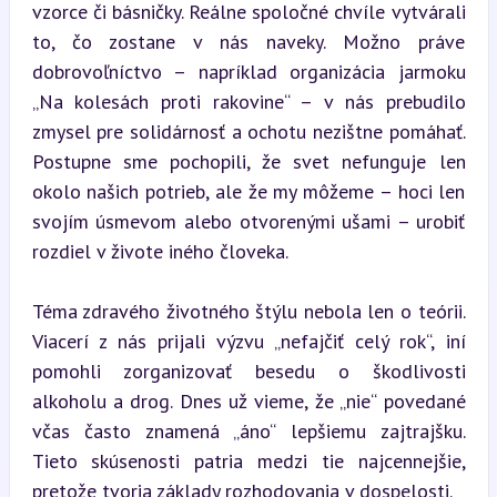
vzorce či básničky. Reálne spoločné chvíle vytvárali 
to, čo zostane v nás naveky. Možno práve 
dobrovoľníctvo – napríklad organizácia jarmoku 
„Na kolesách proti rakovine“ – v nás prebudilo 
zmysel pre solidárnosť a ochotu nezištne pomáhať. 
Postupne sme pochopili, že svet nefunguje len 
okolo našich potrieb, ale že my môžeme – hoci len 
svojím úsmevom alebo otvorenými ušami – urobiť 
rozdiel v živote iného človeka.
Téma zdravého životného štýlu nebola len o teórii. 
Viacerí z nás prijali výzvu „nefajčiť celý rok“, iní 
pomohli zorganizovať besedu o škodlivosti 
alkoholu a drog. Dnes už vieme, že „nie“ povedané 
včas často znamená „áno“ lepšiemu zajtrajšku. 
Tieto skúsenosti patria medzi tie najcennejšie, 
pretože tvoria základy rozhodovania v dospelosti.