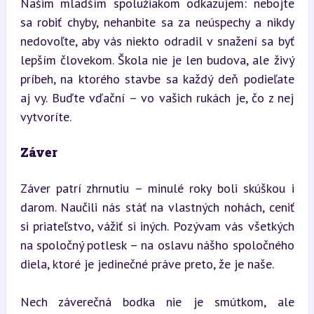
Našim mladším spolužiakom odkazujem: nebojte 
sa robiť chyby, nehanbite sa za neúspechy a nikdy 
nedovoľte, aby vás niekto odradil v snažení sa byť 
lepším človekom. Škola nie je len budova, ale živý 
príbeh, na ktorého stavbe sa každý deň podieľate 
aj vy. Buďte vďační – vo vašich rukách je, čo z nej 
vytvoríte.
Záver
Záver patrí zhrnutiu – minulé roky boli skúškou i 
darom. Naučili nás stáť na vlastných nohách, ceniť 
si priateľstvo, vážiť si iných. Pozývam vás všetkých 
na spoločný potlesk – na oslavu nášho spoločného 
diela, ktoré je jedinečné práve preto, že je naše.
Nech záverečná bodka nie je smútkom, ale 