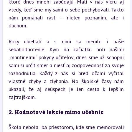
ktoré dnes mnohí zabúdajú. Mali v nás vieru aj 
vtedy, keď sme my sami o sebe pochybovali. Takto 
nám pomáhali rásť – nielen poznaním, ale i 
duchom.
Roky ubiehali a s nimi sa menilo i naše 
sebahodnotenie. Kým na začiatku boli našimi 
„mantinelmi“ pokyny učiteľov, dnes sme už schopní 
sami si určiť smer a niesť aj zodpovednosť za svoje 
rozhodnutia. Každý z nás si pred očami vyčítal 
vlastné chyby a zlyhania. No školské časy nám 
ukázali, že aj neúspech je len cesta k lepším 
zajtrajškom.
2. Hodnotové lekcie mimo učebníc
Škola nebola iba priestorom, kde sme memorovali 