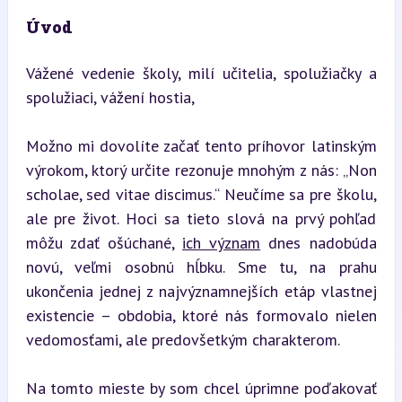
Úvod
Vážené vedenie školy, milí učitelia, spolužiačky a 
spolužiaci, vážení hostia,
Možno mi dovolíte začať tento príhovor latinským 
výrokom, ktorý určite rezonuje mnohým z nás: „Non 
scholae, sed vitae discimus.“ Neučíme sa pre školu, 
ale pre život. Hoci sa tieto slová na prvý pohľad 
môžu zdať ošúchané, 
ich význam
 dnes nadobúda 
novú, veľmi osobnú hĺbku. Sme tu, na prahu 
ukončenia jednej z najvýznamnejších etáp vlastnej 
existencie – obdobia, ktoré nás formovalo nielen 
vedomosťami, ale predovšetkým charakterom.
Na tomto mieste by som chcel úprimne poďakovať 