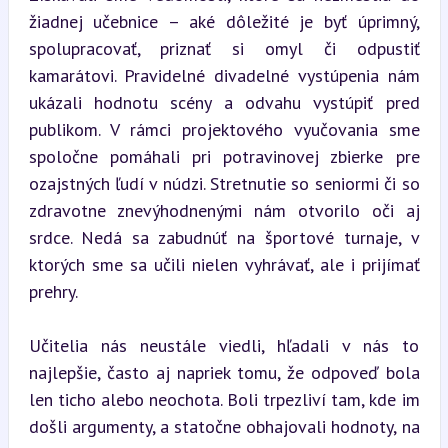
žiadnej učebnice – aké dôležité je byť úprimný, 
spolupracovať, priznať si omyl či odpustiť 
kamarátovi. Pravidelné divadelné vystúpenia nám 
ukázali hodnotu scény a odvahu vystúpiť pred 
publikom. V rámci projektového vyučovania sme 
spoločne pomáhali pri potravinovej zbierke pre 
ozajstných ľudí v núdzi. Stretnutie so seniormi či so 
zdravotne znevýhodnenými nám otvorilo oči aj 
srdce. Nedá sa zabudnúť na športové turnaje, v 
ktorých sme sa učili nielen vyhrávať, ale i prijímať 
prehry.
Učitelia nás neustále viedli, hľadali v nás to 
najlepšie, často aj napriek tomu, že odpoveď bola 
len ticho alebo neochota. Boli trpezliví tam, kde im 
došli argumenty, a statočne obhajovali hodnoty, na 