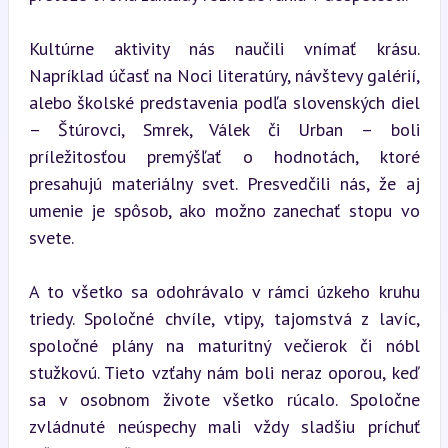
Kultúrne aktivity nás naučili vnímať krásu. 
Napríklad účasť na Noci literatúry, návštevy galérií, 
alebo školské predstavenia podľa slovenských diel 
– Štúrovci, Smrek, Válek či Urban – boli 
príležitosťou premýšľať o hodnotách, ktoré 
presahujú materiálny svet. Presvedčili nás, že aj 
umenie je spôsob, ako možno zanechať stopu vo 
svete.
A to všetko sa odohrávalo v rámci úzkeho kruhu 
triedy. Spoločné chvíle, vtipy, tajomstvá z lavíc, 
spoločné plány na maturitný večierok či nóbl 
stužkovú. Tieto vzťahy nám boli neraz oporou, keď 
sa v osobnom živote všetko rúcalo. Spoločne 
zvládnuté neúspechy mali vždy sladšiu príchuť 