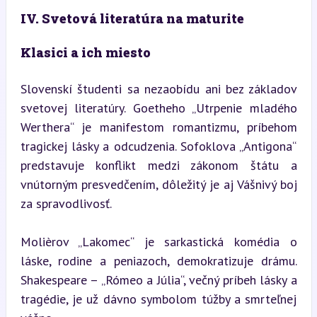
IV. Svetová literatúra na maturite
Klasici a ich miesto
Slovenskí študenti sa nezaobídu ani bez základov 
svetovej literatúry. Goetheho „Utrpenie mladého 
Werthera“ je manifestom romantizmu, príbehom 
tragickej lásky a odcudzenia. Sofoklova „Antigona“ 
predstavuje konflikt medzi zákonom štátu a 
vnútorným presvedčením, dôležitý je aj Vášnivý boj 
za spravodlivosť.
Molièrov „Lakomec“ je sarkastická komédia o 
láske, rodine a peniazoch, demokratizuje drámu. 
Shakespeare – „Rómeo a Júlia“, večný príbeh lásky a 
tragédie, je už dávno symbolom túžby a smrteľnej 