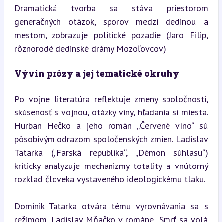
Dramatická tvorba sa stáva priestorom 
generačných otázok, sporov medzi dedinou a 
mestom, zobrazuje politické pozadie (Jaro Filip, 
rôznorodé dedinské drámy Mozoľovcov).
Vývin prózy a jej tematické okruhy
Po vojne literatúra reflektuje zmeny spoločnosti, 
skúsenosť s vojnou, otázky viny, hľadania si miesta. 
Hurban Hečko a jeho román „Červené víno“ sú 
pôsobivým odrazom spoločenských zmien. Ladislav 
Tatarka („Farská republika“, „Démon súhlasu“) 
kriticky analyzuje mechanizmy totality a vnútorný 
rozklad človeka vystaveného ideologickému tlaku.
Dominik Tatarka otvára tému vyrovnávania sa s 
režimom, Ladislav Mňačko v románe „Smrť sa volá 