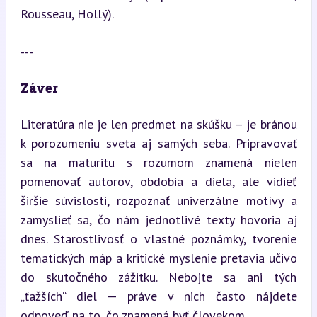
Rousseau, Hollý).
---
Záver
Literatúra nie je len predmet na skúšku – je bránou 
k porozumeniu sveta aj samých seba. Pripravovať 
sa na maturitu s rozumom znamená nielen 
pomenovať autorov, obdobia a diela, ale vidieť 
širšie súvislosti, rozpoznať univerzálne motívy a 
zamyslieť sa, čo nám jednotlivé texty hovoria aj 
dnes. Starostlivosť o vlastné poznámky, tvorenie 
tematických máp a kritické myslenie pretavia učivo 
do skutočného zážitku. Nebojte sa ani tých 
„ťažších“ diel — práve v nich často nájdete 
odpoveď na to, čo znamená byť človekom.