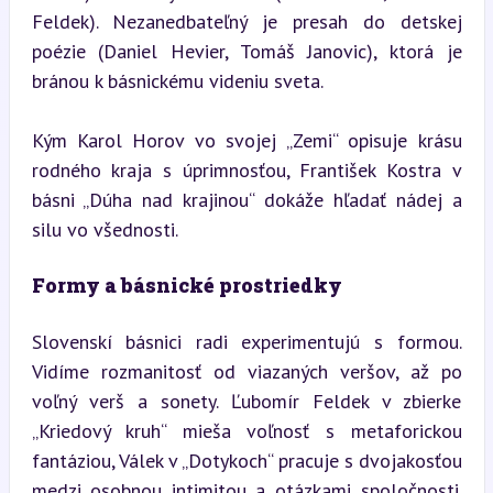
Feldek). Nezanedbateľný je presah do detskej 
poézie (Daniel Hevier, Tomáš Janovic), ktorá je 
bránou k básnickému videniu sveta.
Kým Karol Horov vo svojej „Zemi“ opisuje krásu 
rodného kraja s úprimnosťou, František Kostra v 
básni „Dúha nad krajinou“ dokáže hľadať nádej a 
silu vo všednosti.
Formy a básnické prostriedky
Slovenskí básnici radi experimentujú s formou. 
Vidíme rozmanitosť od viazaných veršov, až po 
voľný verš a sonety. Ľubomír Feldek v zbierke 
„Kriedový kruh“ mieša voľnosť s metaforickou 
fantáziou, Válek v „Dotykoch“ pracuje s dvojakosťou 
medzi osobnou intimitou a otázkami spoločnosti. 