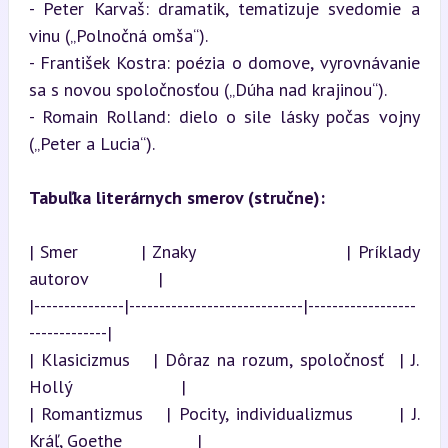
- Peter Karvaš: dramatik, tematizuje svedomie a 
vinu („Polnočná omša“).

- František Kostra: poézia o domove, vyrovnávanie 
sa s novou spoločnosťou („Dúha nad krajinou“).

- Romain Rolland: dielo o sile lásky počas vojny 
(„Peter a Lucia“).
Tabuľka literárnych smerov (stručne):
| Smer          | Znaky                        | Príklady 
autorov              |

|---------------|-----------------------------|------------------
-------------|

| Klasicizmus   | Dôraz na rozum, spoločnosť  | J. 
Hollý                      |

| Romantizmus   | Pocity, individualizmus      | J. 
Kráľ, Goethe               |
