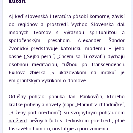
autori
Aj keď slovenská literatúra pôsobí komorne, závisí 
od regiónov a prostredí. Východ Slovenska dal 
mnohých tvorcov s výraznou spiritualitou a 
spoločenským presahom. Alexander Šándor 
Zvonický predstavuje katolícku modernu – jeho 
básne („Sejba perál“, „Chcem sa Ti ozvať“) dýchajú 
osobnou meditáciou, túžbou po transcendencii. 
Exilová zbierka „S ukazovákom na mraku“ je 
emigrantským výkrikom o domove.
Odlišný pohľad ponúka Ján Pankovčin, ktorého 
krátke príbehy a novely (napr. „Mamut v chladničke“, 
„3 ženy pod orechom“) sú svojbytným pohľadoom 
na život
 bežných ľudí v dedinskom prostredí, plné 
láskavého humoru, nostalgie a porozumenia.