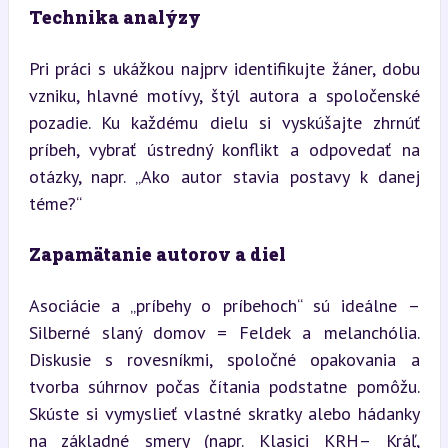
Technika analýzy
Pri práci s ukážkou najprv identifikujte žáner, dobu 
vzniku, hlavné motívy, štýl autora a spoločenské 
pozadie. Ku každému dielu si vyskúšajte zhrnúť 
príbeh, vybrať ústredný konflikt a odpovedať na 
otázky, napr. „Ako autor stavia postavy k danej 
téme?“
Zapamätanie autorov a diel
Asociácie a „príbehy o príbehoch“ sú ideálne – 
Silberné slaný domov = Feldek a melanchólia. 
Diskusie s rovesníkmi, spoločné opakovania a 
tvorba súhrnov počas čítania podstatne pomôžu. 
Skúste si vymyslieť vlastné skratky alebo hádanky 
na základné smery (napr. Klasici KRH– Kráľ, 