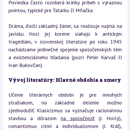
Poviedka často rozoberá krátky príbeh s výraznou 
pointou, typické pre Tatarku či Mňačka.
Dráma, ďalší základný žáner, sa realizuje najmä na 
javisku. Hoci jej korene siahajú k antickým 
tragédiám, v slovenskej literatúre po roku 1945 
nachádzame jedinečné spojenie spoločenských tém 
a existenciálneho hľadania (pozri Peter Karvaš či 
Ivan Bukovčan).
Vývoj literatúry: Hlavné obdobia a smery
Učenie literárnych období je pre mnohých 
strašiakom, no základné delenie možno 
zjednodušiť. Klasicizmus sa vyznačuje racionálnou 
stavbou a dôrazom 
na spoločnosť
 (J. Hollý), 
romantizmus citmi a individualizmom (J. Kráľ), 