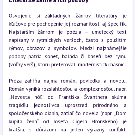
Osvojenie si základných žánrov literatúry je 
kľúčové pre pochopenie jej rozmanitosti aj špecifík. 
Najstarším žánrom je poézia – umelecký text 
napísaný v rytmických veršoch, často s použitím 
rýmov, obrazov a symbolov. Medzi najznámejšie 
podoby patria sonet, balada či báseň bez rýmu 
(voľný verš), ktorú preferovali modernistickí básnici.
Próza zahŕňa najmä román, poviedku a novelu. 
Román vyniká rozsiahlosťou a komplexnosťou, napr. 
„Nevesta hôľ“ od Františka Švantnera skúma 
tragédiu jednotlivca uprostred prírodného a 
spoločenského diania, zatiaľ čo novela (napr. „Dom 
kúpila žena“ od Josefa Cígera Hronského) je 
kratšia, s dôrazom na jeden výrazný konflikt. 