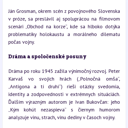
Ján Grosman, okrem scén z povojnového Slovenska 
v próze, sa preslávil aj spoluprácou na filmovom 
scenári „Obchod na korze“, kde sa hlboko dotýka 
problematiky holokaustu a morálneho dilematu 
počas vojny.
Dráma a spoločenské posuny
Dráma po roku 1945 zažila výnimočný rozvoj. Peter 
Karvaš vo svojich hrách („Polnočná omša“, 
„Antigona a tí druhí“) rieši otázky svedomia, 
identity a zodpovednosti v extrémnych situáciách. 
Ďalším výrazným autorom je Ivan Bukovčan: jeho 
„Kým kohút nezaspieva“ s čiernym humorom 
analyzuje vinu, strach, vinu dediny v časoch vojny.