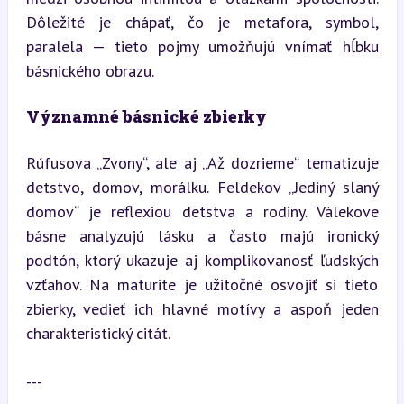
Dôležité je chápať, čo je metafora, symbol, 
paralela — tieto pojmy umožňujú vnímať hĺbku 
básnického obrazu.
Významné básnické zbierky
Rúfusova „Zvony“, ale aj „Až dozrieme“ tematizuje 
detstvo, domov, morálku. Feldekov „Jediný slaný 
domov“ je reflexiou detstva a rodiny. Válekove 
básne analyzujú lásku a často majú ironický 
podtón, ktorý ukazuje aj komplikovanosť ľudských 
vzťahov. Na maturite je užitočné osvojiť si tieto 
zbierky, vedieť ich hlavné motívy a aspoň jeden 
charakteristický citát.
---