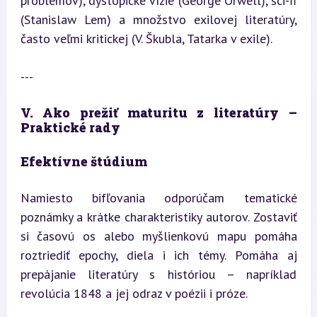
problémov), dystopické vízie (George Orwell), sci-fi 
(Stanislaw Lem) a množstvo exilovej literatúry, 
často veľmi kritickej (V. Škubla, Tatarka v exile).
---
V. Ako prežiť maturitu z literatúry – 
Praktické rady
Efektívne štúdium
Namiesto bifľovania odporúčam tematické 
poznámky a krátke charakteristiky autorov. Zostaviť 
si časovú os alebo myšlienkovú mapu pomáha 
roztriediť epochy, diela i ich témy. Pomáha aj 
prepájanie literatúry s históriou – napríklad 
revolúcia 1848 a jej odraz v poézii i próze.