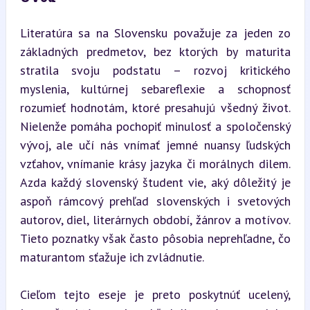
Literatúra sa na Slovensku považuje za jeden zo 
základných predmetov, bez ktorých by maturita 
stratila svoju podstatu – rozvoj kritického 
myslenia, kultúrnej sebareflexie a schopnosť 
rozumieť hodnotám, ktoré presahujú všedný život. 
Nielenže pomáha pochopiť minulosť a spoločenský 
vývoj, ale učí nás vnímať jemné nuansy ľudských 
vzťahov, vnímanie krásy jazyka či morálnych dilem. 
Azda každý slovenský študent vie, aký dôležitý je 
aspoň rámcový prehľad slovenských i svetových 
autorov, diel, literárnych období, žánrov a motívov. 
Tieto poznatky však často pôsobia neprehľadne, čo 
maturantom sťažuje ich zvládnutie.
Cieľom tejto eseje je preto poskytnúť ucelený, 