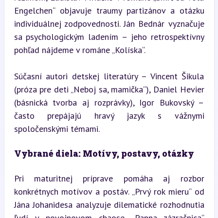
Engelchen“ objavuje traumy partizánov a otázku 
individuálnej zodpovednosti. Ján Bednár vyznačuje 
sa psychologickým ladením – jeho retrospektívny 
pohľad nájdeme v románe „Kolíska“.
Súčasní autori detskej literatúry – Vincent Šikula 
(próza pre deti „Neboj sa, mamička“), Daniel Hevier 
(básnická tvorba aj rozprávky), Igor Bukovský – 
často prepájajú hravý jazyk s vážnymi 
spoločenskými témami.
Vybrané diela: Motívy, postavy, otázky
Pri maturitnej príprave pomáha aj rozbor 
konkrétnych motívov a postáv. „Prvý rok mieru“ od 
Jána Johanidesa analyzuje dilematické rozhodnutia 
ľudí v povojnovom chaose. „Panna zázračnica“ 