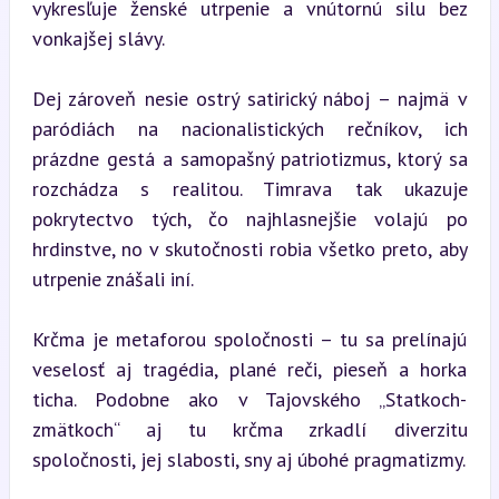
vykresľuje ženské utrpenie a vnútornú silu bez 
vonkajšej slávy.
Dej zároveň nesie ostrý satirický náboj – najmä v 
paródiách na nacionalistických rečníkov, ich 
prázdne gestá a samopašný patriotizmus, ktorý sa 
rozchádza s realitou. Timrava tak ukazuje 
pokrytectvo tých, čo najhlasnejšie volajú po 
hrdinstve, no v skutočnosti robia všetko preto, aby 
utrpenie znášali iní.
Krčma je metaforou spoločnosti – tu sa prelínajú 
veselosť aj tragédia, plané reči, pieseň a horka 
ticha. Podobne ako v Tajovského „Statkoch-
zmätkoch“ aj tu krčma zrkadlí diverzitu 
spoločnosti, jej slabosti, sny aj úbohé pragmatizmy.