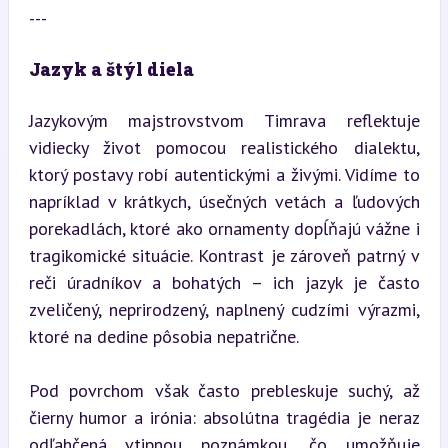
---
Jazyk a štýl diela
Jazykovým majstrovstvom Timrava reflektuje 
vidiecky život pomocou realistického dialektu, 
ktorý postavy robí autentickými a živými. Vidíme to 
napríklad v krátkych, úsečných vetách a ľudových 
porekadlách, ktoré ako ornamenty dopĺňajú vážne i 
tragikomické situácie. Kontrast je zároveň patrný v 
reči úradníkov a bohatých – ich jazyk je často 
zveličený, neprirodzený, naplnený cudzími výrazmi, 
ktoré na dedine pôsobia nepatrične.
Pod povrchom však často prebleskuje suchý, až 
čierny humor a irónia: absolútna tragédia je neraz 
odľahčená vtipnou poznámkou, čo umožňuje 