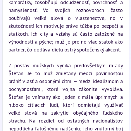
kamarátky, zosobňujú odcudzenosť, povrchnosť a 
namyslenosť. Vo svojich rozhovoroch často 
používajú veľké slová o vlastenectve, no v 
skutočnosti ich motivuje práve túžba po bezpečí a 
statkoch. Ich city a vzťahy sú často založené na 
výhodnosti a pýche; muž je pre ne viac statok ako 
partner, čo dodáva dielu ostrý spoločenský akcent.
Z postáv mužských vyniká predovšetkým mladý 
Štefan. Je to muž zmietaný medzi povinnosťou 
brániť vlasť a osobnými citmi – medzi idealizmom a 
pochybnosťami, ktoré vojna zákonite vyvoláva. 
Štefan je vnímaný ako jeden z mála úprimných a 
hlboko cítiacich ľudí, ktorí odmietajú využívať 
veľké slová na zakrytie obyčajného ľudského 
strachu. Na rozdiel od ostatných nacionalistov 
nepodlieha falošnému nadšeniu; jeho vnútorný boj 