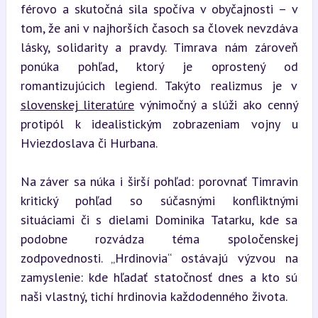
férovo a skutočná sila spočíva v obyčajnosti – v 
tom, že ani v najhorších časoch sa človek nevzdáva 
lásky, solidarity a pravdy. Timrava nám zároveň 
ponúka pohľad, ktorý je oprostený od 
romantizujúcich legiend. Takýto realizmus je v 
slovenskej literatúre
 výnimočný a slúži ako cenný 
protipól k idealistickým zobrazeniam vojny u 
Hviezdoslava či Hurbana.
Na záver sa núka i širší pohľad: porovnať Timravin 
kritický pohľad so súčasnými konfliktnými 
situáciami či s dielami Dominika Tatarku, kde sa 
podobne rozvádza téma spoločenskej 
zodpovednosti. „Hrdinovia“ ostávajú výzvou na 
zamyslenie: kde hľadať statočnosť dnes a kto sú 
naši vlastný, tichí hrdinovia každodenného života.