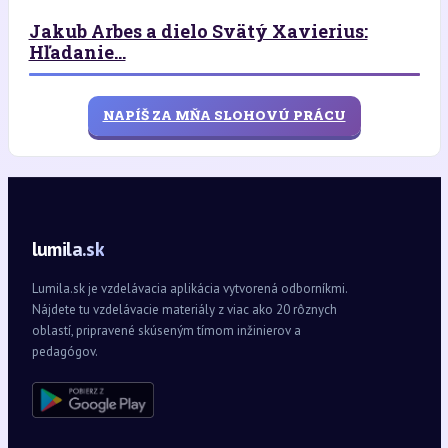
Jakub Arbes a dielo Svätý Xavierius:
Hľadanie...
NAPÍŠ ZA MŇA SLOHOVÚ PRÁCU
lumila.sk
Lumila.sk je vzdelávacia aplikácia vytvorená odborníkmi.
Nájdete tu vzdelávacie materiály z viac ako 20 rôznych
oblastí, pripravené skúseným tímom inžinierov a
pedagógov.