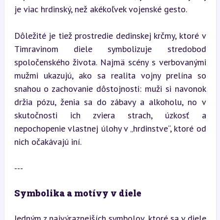
je viac hrdinský, než akékoľvek vojenské gesto.
Dôležité je tiež prostredie dedinskej krčmy, ktoré v 
Timravinom diele symbolizuje stredobod 
spoločenského života. Najmä scény s verbovanými 
mužmi ukazujú, ako sa realita vojny prelína so 
snahou o zachovanie dôstojnosti: muži si navonok 
držia pózu, ženia sa do zábavy a alkoholu, no v 
skutočnosti ich zviera strach, úzkosť a 
nepochopenie vlastnej úlohy v „hrdinstve“, ktoré od 
nich očakávajú iní.
---
Symbolika a motívy v diele
Jedným z najvýraznejších symbolov, ktoré sa v diele 