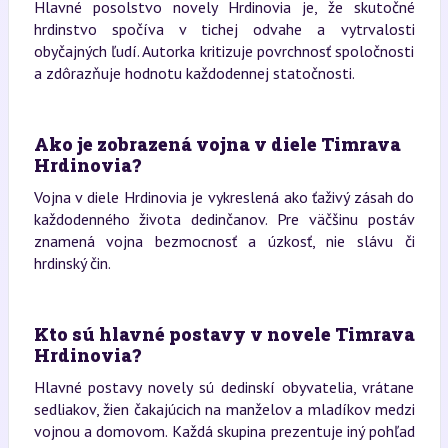
Hlavné posolstvo novely Hrdinovia je, že skutočné
hrdinstvo spočíva v tichej odvahe a vytrvalosti
obyčajných ľudí. Autorka kritizuje povrchnosť spoločnosti
a zdôrazňuje hodnotu každodennej statočnosti.
Ako je zobrazená vojna v diele Timrava
Hrdinovia?
Vojna v diele Hrdinovia je vykreslená ako ťaživý zásah do
každodenného života dedinčanov. Pre väčšinu postáv
znamená vojna bezmocnosť a úzkosť, nie slávu či
hrdinský čin.
Kto sú hlavné postavy v novele Timrava
Hrdinovia?
Hlavné postavy novely sú dedinskí obyvatelia, vrátane
sedliakov, žien čakajúcich na manželov a mladíkov medzi
vojnou a domovom. Každá skupina prezentuje iný pohľad