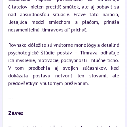
čitateľovi nielen precítiť smútok, ale aj pobaviť sa 
nad absurdnosťou situácie. Práve táto narácia, 
lietajúca medzi smiechom a plačom, prináša 
nezameniteľnú „timravovskú“ príchuť.
Rovnako dôležité sú vnútorné monológy a detailné 
psychologické štúdie postáv – Timrava odhaľuje 
ich myslenie, motivácie, pochybnosti i hlučné ticho. 
V tom predbehla aj svojich súčasníkov, keď 
dokázala postavu netvoriť len slovami, ale 
predovšetkým vnútorným prežívaním.
---
Záver