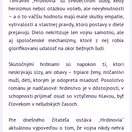
Timravini „Hrdinovia“ sú svedectvom doby, kedy 
heroizmus nebol otázkou volieb, ale nevyhnutnosti 
– a o to väčšiu hodnotu majú malé skutky empatie, 
vytrvalosti a vlastnej pravdy, ktorú postavy v diele 
prejavujú. Dielo nekritizuje len vojnu samotnú, ale 
aj spoločenské mechanizmy, ktoré z nej robia 
glorifikovanú udalosť na úkor bežných ľudí.
Skutočnými hrdinami sú napokon tí, ktorí 
neskrývajú slzy, ani obavy – trpiace ženy, mlčanliví 
muži, deti, ktorým je odopretá mladosť. Posolstvo 
románu je nadčasové: hrdinstvo je v dôstojnosti, v 
schopnosti prijímať osud so vztýčenou hlavou, byť 
človekom v neľudských časoch.
Pre dnešného čitateľa ostáva „Hrdinovia“ 
aktuálnou výpoveďou o tom, že vojna nikdy nehrá 