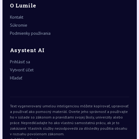
O Lumile
Kontakt
Súkromie
Podmienky používania
Asystent AI
Prihlásiť sa
Vytvoriť účet
Hľadať
Text vygenerovaný umelou inteligenciou môžete kopírovať, upravovať
a používať ako pomocný materiál. Overte jeho správnosť a používajte
ho v súlade so zákonom a pravidlami svojej školy, univerzity alebo
práce. Nepredkladajte ho ako vlastnú samostatnú prácu, ak je to
zakázané. Vlastník služby nezodpovedá za dôsledky použitia obsahu
v rozsahu povolenom zákonom.