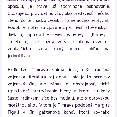
opakujú, je práve už spomínané bubnovanie. 
Opakuje sa pravidelne, vždy ako predzvesť niečoho 
zlého, čo prichádza zvonka, čo nemožno ovplyvniť. 
Podobný motív sa zjavuje aj v iných slovenských 
dielach, napríklad v Hviezdoslavových „Krvavých 
sonetoch“, kde každý verš je akoby ozvenou 
vonkajšieho sveta, ktorý neberie ohľad na 
jednotlivca.
Hrdinstvo Timrava vníma inak, než tradičná 
vojenská literatúra tej doby – nie je to heroický 
vojenský čin, ale zápas o dôstojnosť, tichá 
trpezlivosť, pretrvávanie biedy, v ktorej sú ženy 
často hrdinkami síce bez medailí, ale s obrovskou 
morálnou silou. V tom je Timrava podobná Margite 
Figuli v „Tri gaštanové kone“, ktorá rovnako 