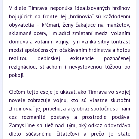
V diele Timrava neponúka idealizovaných hrdinov 
bojujúcich na fronte. Jej „hrdinovia“ sú každodenní 
obyvatelia – kŕčmari, ženy čakajúce na manželov, 
sklamané dcéry, i mladíci zmietaní medzi volaním 
domova a volaním vojny. Tým vzniká silný kontrast 
medzi spoločenským očakávaním hrdinstva a holou 
realitou dedinskej existencie poznačenej 
rezignáciou, strachom i nevyslovenou túžbou po 
pokoji.
Cieľom tejto eseje je ukázať, ako Timrava vo svojej 
novele zobrazuje vojnu, kto sú vlastne skutoční 
„hrdinovia“ jej príbehu, a aký obraz spoločnosti nám 
cez rozmanité postavy a prostredie podáva. 
Zamyslíme sa tiež nad tým, aký odkaz odovzdáva 
dielo súčasnému čitateľovi a prečo je stále 