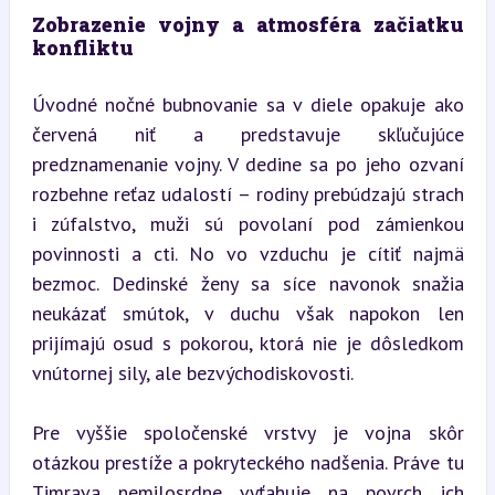
Zobrazenie vojny a atmosféra začiatku 
konfliktu
Úvodné nočné bubnovanie sa v diele opakuje ako 
červená niť a predstavuje skľučujúce 
predznamenanie vojny. V dedine sa po jeho ozvaní 
rozbehne reťaz udalostí – rodiny prebúdzajú strach 
i zúfalstvo, muži sú povolaní pod zámienkou 
povinnosti a cti. No vo vzduchu je cítiť najmä 
bezmoc. Dedinské ženy sa síce navonok snažia 
neukázať smútok, v duchu však napokon len 
prijímajú osud s pokorou, ktorá nie je dôsledkom 
vnútornej sily, ale bezvýchodiskovosti.
Pre vyššie spoločenské vrstvy je vojna skôr 
otázkou prestíže a pokryteckého nadšenia. Práve tu 
Timrava nemilosrdne vyťahuje na povrch ich 