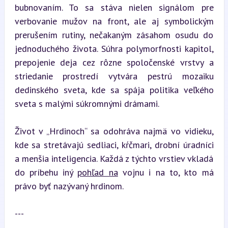
bubnovaním. To sa stáva nielen signálom pre 
verbovanie mužov na front, ale aj symbolickým 
prerušením rutiny, nečakaným zásahom osudu do 
jednoduchého života. Súhra polymorfnosti kapitol, 
prepojenie deja cez rôzne spoločenské vrstvy a 
striedanie prostredí vytvára pestrú mozaiku 
dedinského sveta, kde sa spája politika veľkého 
sveta s malými súkromnými drámami.
Život v „Hrdinoch“ sa odohráva najmä vo vidieku, 
kde sa stretávajú sedliaci, kŕčmari, drobní úradníci 
a menšia inteligencia. Každá z týchto vrstiev vkladá 
do príbehu iný 
pohľad na
 vojnu i na to, kto má 
právo byť nazývaný hrdinom.
---