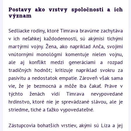
Postavy ako vrstvy spoločnosti a ich 
význam
Sedliacke rodiny, ktoré Timrava bravúrne zachytáva 
v ich neľahkej každodennosti, sú akýmisi tichými 
martýrmi vojny. Žena, ako napríklad Anča, svojimi 
vnútornými monológmi komentuje nielen vojnu, 
ale aj konflikt medzi generáciami a rozpad 
tradičných hodnôt; kritizuje napríklad svokru za 
pasivitu a nedostatok empatie. Zároveň však sama 
vie, že je bezmocná a môže iba čakať. Práve v 
týchto ženách vidí Timrava nevypovedané 
hrdinstvo, ktoré nie je sprevádzané slávou, ale je 
striedme, tiché a ťažko vypovedateľné.
Zástupcovia bohatších vrstiev, akými sú Líza a jej 