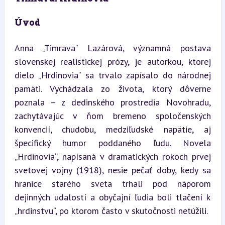
Úvod
Anna „Timrava“ Lazárová, významná postava 
slovenskej realistickej prózy, je autorkou, ktorej 
dielo „Hrdinovia“ sa trvalo zapísalo do národnej 
pamäti. Vychádzala zo života, ktorý dôverne 
poznala – z dedinského prostredia Novohradu, 
zachytávajúc v ňom bremeno spoločenských 
konvencií, chudobu, medziľudské napätie, aj 
špecifický humor poddaného ľudu. Novela 
„Hrdinovia“, napísaná v dramatických rokoch prvej 
svetovej vojny (1918), nesie pečať doby, kedy sa 
hranice starého sveta trhali pod náporom 
dejinných udalostí a obyčajní ľudia boli tlačení k 
„hrdinstvu“, po ktorom často v skutočnosti netúžili.