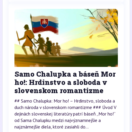
Samo Chalupka a báseň Mor
ho!: Hrdinstvo a sloboda v
slovenskom romantizme
## Samo Chalupka: Mor ho! – Hrdinstvo, sloboda a
duch národa v slovenskom romantizme ### Úvod V
dejinách slovenskej literatúry patrí báseň „Mor ho!“
od Sama Chalupku medzi najvýznamnejšie a
najznámejšie diela, ktoré zasiahli do...