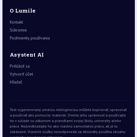
O Lumile
Kontakt
Súkromie
Podmienky používania
Asystent AI
Prihlásiť sa
Vytvoriť účet
Hľadať
Text vygenerovaný umelou inteligenciou môžete kopírovať, upravovať
a používať ako pomocný materiál. Overte jeho správnosť a používajte
ho v súlade so zákonom a pravidlami svojej školy, univerzity alebo
práce. Nepredkladajte ho ako vlastnú samostatnú prácu, ak je to
zakázané. Vlastník služby nezodpovedá za dôsledky použitia obsahu