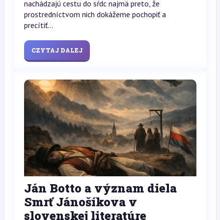
nachádzajú cestu do sŕdc najmä preto, že
prostredníctvom nich dokážeme pochopiť a
precítiť...
CZYTAJ DALEJ
Ján Botto a význam diela
Smrť Jánošíkova v
slovenskej literatúre