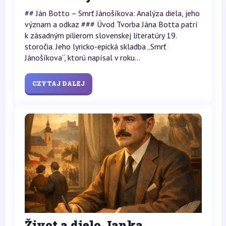
## Ján Botto – Smrť Jánošíkova: Analýza diela, jeho
význam a odkaz ### Úvod Tvorba Jána Botta patrí
k zásadným pilierom slovenskej literatúry 19.
storočia. Jeho lyricko-epická skladba „Smrť
Jánošíkova“, ktorú napísal v roku...
CZYTAJ DALEJ
Život a dielo Janka