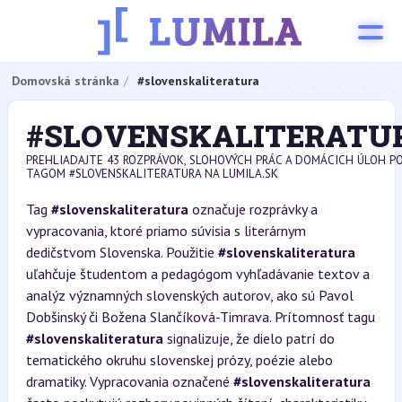
Domovská stránka
#slovenskaliteratura
#SLOVENSKALITERATU
PREHLIADAJTE 43 ROZPRÁVOK, SLOHOVÝCH PRÁC A DOMÁCICH ÚLOH P
TAGOM #SLOVENSKALITERATURA NA LUMILA.SK
Tag
#slovenskaliteratura
označuje rozprávky a
vypracovania, ktoré priamo súvisia s literárnym
dedičstvom Slovenska. Použitie
#slovenskaliteratura
uľahčuje študentom a pedagógom vyhľadávanie textov a
analýz významných slovenských autorov, ako sú Pavol
Dobšinský či Božena Slančíková-Timrava. Prítomnosť tagu
#slovenskaliteratura
signalizuje, že dielo patrí do
tematického okruhu slovenskej prózy, poézie alebo
dramatiky. Vypracovania označené
#slovenskaliteratura