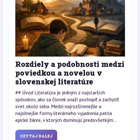
Rozdiely a podobnosti medzi
poviedkou a novelou v
slovenskej literatúre
## Úvod Literatúra je jedným z najstarších
spôsobov, ako sa človek snaží pochopiť a zachytiť
svet okolo seba. Medzi najrozšírenejšie a
najsilnejšie formy literárneho vyjadrenia patria
epické žánre, v ktorých dominujú predovšetkým...
CZYTAJ DALEJ