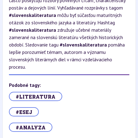
často poskytujú rozbory povinných čítaní, charakteristiky
postáv a dejových línií. Vyhľadávané rozprávky s tagom
#slovenskaliteratura
môžu byť súčasťou maturitných
otázok zo slovenského jazyka a literatúry. Hashtag
#slovenskaliteratura
združuje učebné materiály
zamerané na slovenskú literatúru všetkých historických
období. Sledovanie tagu
#slovenskaliteratura
pomáha
lepšie porozumieť témam, autorom a významu
slovenských literárnych diel v rámci vzdelávacieho
procesu.
Podobné tagy:
#LITERATURA
#ESEJ
#ANALYZA