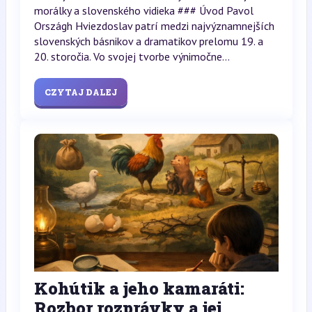
morálky a slovenského vidieka ### Úvod Pavol
Országh Hviezdoslav patrí medzi najvýznamnejších
slovenských básnikov a dramatikov prelomu 19. a
20. storočia. Vo svojej tvorbe výnimočne...
CZYTAJ DALEJ
Kohútik a jeho kamaráti:
Rozbor rozprávky a jej