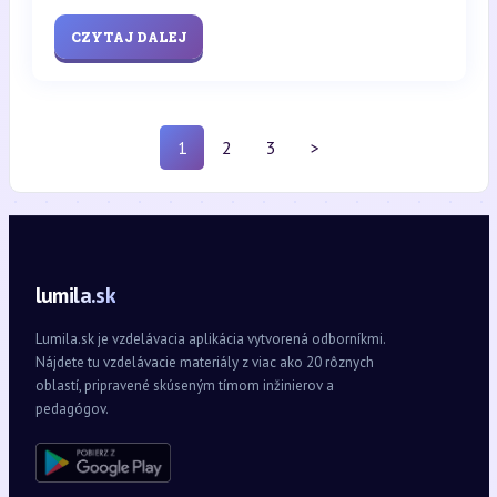
CZYTAJ DALEJ
1
2
3
>
lumila.sk
Lumila.sk je vzdelávacia aplikácia vytvorená odborníkmi.
Nájdete tu vzdelávacie materiály z viac ako 20 rôznych
oblastí, pripravené skúseným tímom inžinierov a
pedagógov.