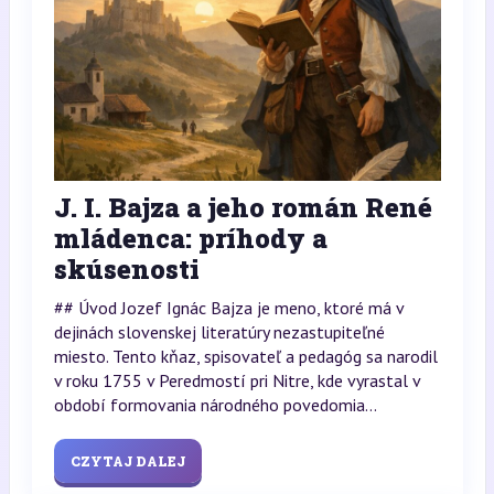
J. I. Bajza a jeho román René
mládenca: príhody a
skúsenosti
## Úvod Jozef Ignác Bajza je meno, ktoré má v
dejinách slovenskej literatúry nezastupiteľné
miesto. Tento kňaz, spisovateľ a pedagóg sa narodil
v roku 1755 v Peredmostí pri Nitre, kde vyrastal v
období formovania národného povedomia...
CZYTAJ DALEJ