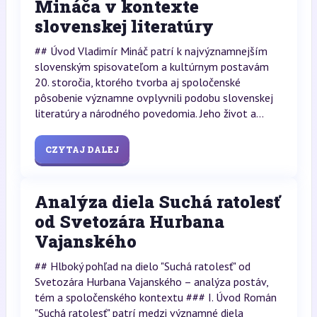
Mináča v kontexte
slovenskej literatúry
## Úvod Vladimír Mináč patrí k najvýznamnejším
slovenským spisovateľom a kultúrnym postavám
20. storočia, ktorého tvorba aj spoločenské
pôsobenie významne ovplyvnili podobu slovenskej
literatúry a národného povedomia. Jeho život a...
CZYTAJ DALEJ
Analýza diela Suchá ratolesť
od Svetozára Hurbana
Vajanského
## Hlboký pohľad na dielo "Suchá ratolesť" od
Svetozára Hurbana Vajanského – analýza postáv,
tém a spoločenského kontextu ### I. Úvod Román
"Suchá ratolesť" patrí medzi významné diela