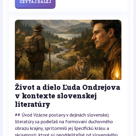
CZYTAJ DALEJ
Život a dielo Ľuda Ondrejova
v kontexte slovenskej
literatúry
## Úvod Vzácne postavy v dejinách slovenskej
literatúry sa podieľali na formovaní duchovného
obrazu krajiny, sprítomnili jej špecifickú krásu a
skúsenosti, ktoré sú neoddeliteľné od slovenského