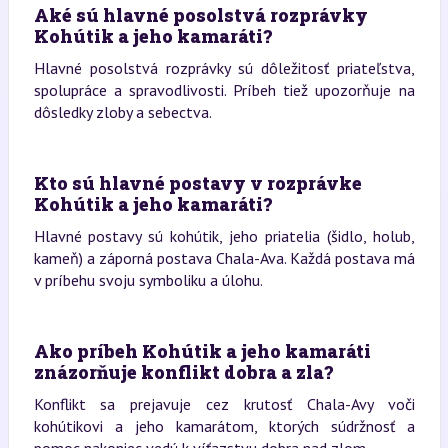
Aké sú hlavné posolstvá rozprávky
Kohútik a jeho kamaráti?
Hlavné posolstvá rozprávky sú dôležitosť priateľstva,
spolupráce a spravodlivosti. Príbeh tiež upozorňuje na
dôsledky zloby a sebectva.
Kto sú hlavné postavy v rozprávke
Kohútik a jeho kamaráti?
Hlavné postavy sú kohútik, jeho priatelia (šidlo, holub,
kameň) a záporná postava Chala-Ava. Každá postava má
v príbehu svoju symboliku a úlohu.
Ako príbeh Kohútik a jeho kamaráti
znázorňuje konflikt dobra a zla?
Konflikt sa prejavuje cez krutosť Chala-Avy voči
kohútikovi a jeho kamarátom, ktorých súdržnosť a
pomoc nakoniec vedú k víťazstvu dobra nad zlom.