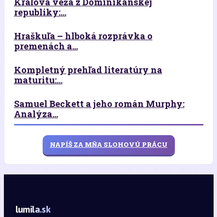
Kráľova veža z Dominikánskej
republiky:...
Hraškuľa – hlboká rozprávka o
premenách a...
Kompletný prehľad literatúry na
maturitu:...
Samuel Beckett a jeho román Murphy:
Analýza...
NAPÍŠ ZA MŇA SLOHOVÚ PRÁCU
lumila.sk