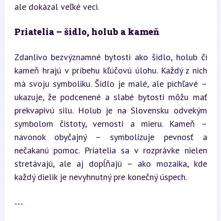
ale dokázal veľké veci.
Priatelia – šidlo, holub a kameň
Zdanlivo bezvýznamné bytosti ako šidlo, holub či 
kameň hrajú v príbehu kľúčovú úlohu. Každý z nich 
má svoju symboliku. Šidlo je malé, ale pichľavé – 
ukazuje, že podcenené a slabé bytosti môžu mať 
prekvapivú silu. Holub je na Slovensku odvekým 
symbolom čistoty, vernosti a mieru. Kameň – 
navonok obyčajný – symbolizuje pevnosť a 
nečakanú pomoc. Priatelia sa v rozprávke nielen 
stretávajú, ale aj dopĺňajú – ako mozaika, kde 
každý dielik je nevyhnutný pre konečný úspech.
---