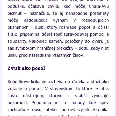
poduške, očakáva chvíľu, keď môže Chala-Avu 
pichnúť – naznačuje, že aj nenápadné predmety 
môžu nadobudnúť význam v rozhodujúcich 
okamihoch. Holub, ktorý rozhrabe popol a očistí 
šidlo, pripomína dôležitosť spravodlivej pomoci a 
solidarity. Nakoniec kameň, položený do dverí, je 
zas symbolom hraničnej prekážky – bodu, kedy niet 
úniku pred následkami vlastných činov.
Zvuk ako posol
Kohútikove kríkanie rozlieha do ďaleka a slúži ako 
volanie o pomoc. V slovenskom folklóre je hlas 
často nástrojom, ktorým si slabší vynucujú 
pozornosť. Pripomína mi to balady, kde spev 
zachraňuje dušu, alebo jadrový výkrik zbojníka 