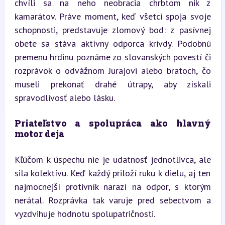
chvíli sa na neho neobracia chrbtom nik z 
kamarátov. Práve moment, keď všetci spoja svoje 
schopnosti, predstavuje zlomový bod: z pasívnej 
obete sa stáva aktívny odporca krivdy. Podobnú 
premenu hrdinu poznáme zo slovanských povestí či 
rozprávok o odvážnom Jurajovi alebo bratoch, čo 
museli prekonať drahé útrapy, aby získali 
spravodlivosť alebo lásku.
Priateľstvo a spolupráca ako hlavný 
motor deja
Kľúčom k úspechu nie je udatnosť jednotlivca, ale 
sila kolektívu. Keď každý priloží ruku k dielu, aj ten 
najmocnejší protivník narazí na odpor, s ktorým 
nerátal. Rozprávka tak varuje pred sebectvom a 
vyzdvihuje hodnotu spolupatričnosti.