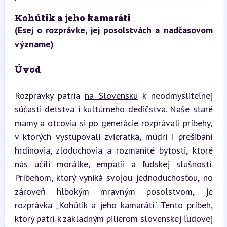
Kohútik a jeho kamaráti  
(Esej o rozprávke, jej posolstvách a nadčasovom 
význame)
Úvod
Rozprávky patria 
na Slovensku
 k neodmysliteľnej 
súčasti detstva i kultúrneho dedičstva. Naše staré 
mamy a otcovia si po generácie rozprávali príbehy, 
v ktorých vystupovali zvieratká, múdri i prešibaní 
hrdinovia, zloduchovia a rozmanité bytosti, ktoré 
nás učili morálke, empatii a ľudskej slušnosti. 
Príbehom, ktorý vyniká svojou jednoduchosťou, no 
zároveň hlbokým mravným posolstvom, je 
rozprávka „Kohútik a jeho kamaráti“. Tento príbeh, 
ktorý patrí k základným pilierom slovenskej ľudovej 