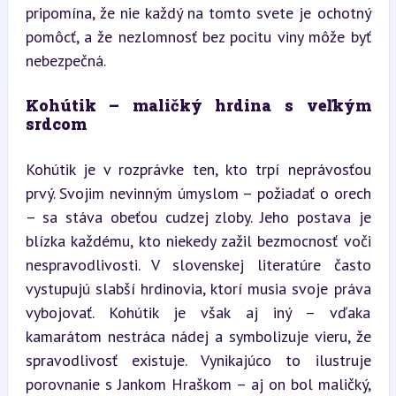
pripomína, že nie každý na tomto svete je ochotný 
pomôcť, a že nezlomnosť bez pocitu viny môže byť 
nebezpečná.
Kohútik – maličký hrdina s veľkým 
srdcom
Kohútik je v rozprávke ten, kto trpí neprávosťou 
prvý. Svojim nevinným úmyslom – požiadať o orech 
– sa stáva obeťou cudzej zloby. Jeho postava je 
blízka každému, kto niekedy zažil bezmocnosť voči 
nespravodlivosti. V slovenskej literatúre často 
vystupujú slabší hrdinovia, ktorí musia svoje práva 
vybojovať. Kohútik je však aj iný – vďaka 
kamarátom nestráca nádej a symbolizuje vieru, že 
spravodlivosť existuje. Vynikajúco to ilustruje 
porovnanie s Jankom Hraškom – aj on bol maličký, 