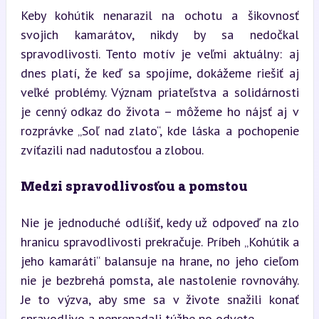
Keby kohútik nenarazil na ochotu a šikovnosť 
svojich kamarátov, nikdy by sa nedočkal 
spravodlivosti. Tento motív je veľmi aktuálny: aj 
dnes platí, že keď sa spojíme, dokážeme riešiť aj 
veľké problémy. Význam priateľstva a solidárnosti 
je cenný odkaz do života – môžeme ho nájsť aj v 
rozprávke „Soľ nad zlato“, kde láska a pochopenie 
zvíťazili nad nadutosťou a zlobou.
Medzi spravodlivosťou a pomstou
Nie je jednoduché odlíšiť, kedy už odpoveď na zlo 
hranicu spravodlivosti prekračuje. Príbeh „Kohútik a 
jeho kamaráti“ balansuje na hrane, no jeho cieľom 
nie je bezbrehá pomsta, ale nastolenie rovnováhy. 
Je to výzva, aby sme sa v živote snažili konať 
spravodlivo a neprepadali túžbe po odvete.