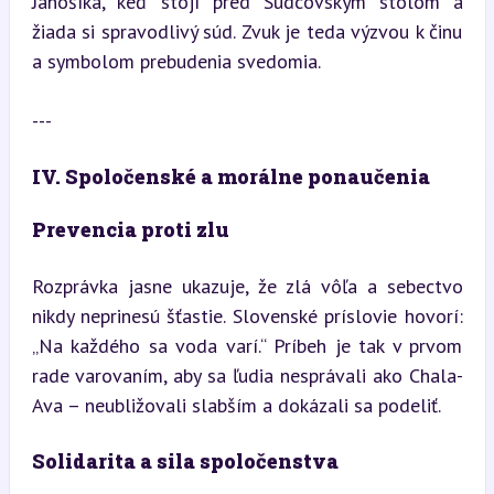
Jánošíka, keď stojí pred Sudcovským stolom a 
žiada si spravodlivý súd. Zvuk je teda výzvou k činu 
a symbolom prebudenia svedomia.
---
IV. Spoločenské a morálne ponaučenia
Prevencia proti zlu
Rozprávka jasne ukazuje, že zlá vôľa a sebectvo 
nikdy neprinesú šťastie. Slovenské príslovie hovorí: 
„Na každého sa voda varí.“ Príbeh je tak v prvom 
rade varovaním, aby sa ľudia nesprávali ako Chala-
Ava – neubližovali slabším a dokázali sa podeliť.
Solidarita a sila spoločenstva