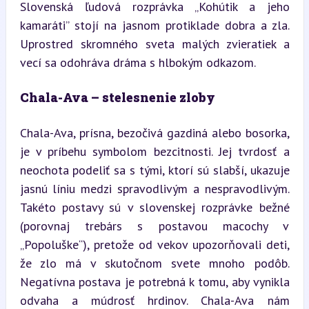
Slovenská ľudová rozprávka „Kohútik a jeho 
kamaráti” stojí na jasnom protiklade dobra a zla. 
Uprostred skromného sveta malých zvieratiek a 
vecí sa odohráva dráma s hlbokým odkazom.
Chala-Ava – stelesnenie zloby
Chala-Ava, prísna, bezočivá gazdiná alebo bosorka, 
je v príbehu symbolom bezcitnosti. Jej tvrdosť a 
neochota podeliť sa s tými, ktorí sú slabší, ukazuje 
jasnú líniu medzi spravodlivým a nespravodlivým. 
Takéto postavy sú v slovenskej rozprávke bežné 
(porovnaj trebárs s postavou macochy v 
„Popoluške“), pretože od vekov upozorňovali deti, 
že zlo má v skutočnom svete mnoho podôb. 
Negatívna postava je potrebná k tomu, aby vynikla 
odvaha a múdrosť hrdinov. Chala-Ava nám 