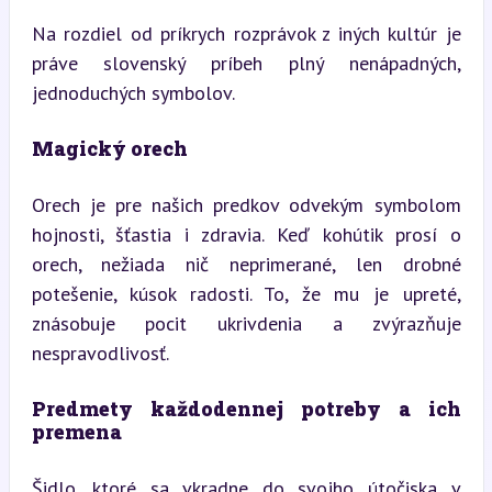
Na rozdiel od príkrych rozprávok z iných kultúr je 
práve slovenský príbeh plný nenápadných, 
jednoduchých symbolov.
Magický orech
Orech je pre našich predkov odvekým symbolom 
hojnosti, šťastia i zdravia. Keď kohútik prosí o 
orech, nežiada nič neprimerané, len drobné 
potešenie, kúsok radosti. To, že mu je upreté, 
znásobuje pocit ukrivdenia a zvýrazňuje 
nespravodlivosť.
Predmety každodennej potreby a ich 
premena
Šidlo, ktoré sa vkradne do svojho útočiska v 