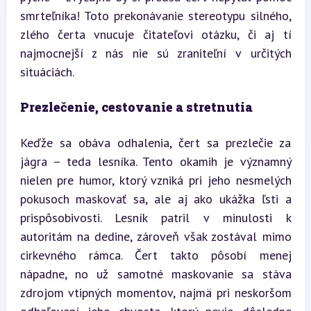
smrteľníka! Toto prekonávanie stereotypu silného, 
zlého čerta vnucuje čitateľovi otázku, či aj tí 
najmocnejší z nás nie sú zraniteľní v určitých 
situáciách.
Prezlečenie, cestovanie a stretnutia
Keďže sa obáva odhalenia, čert sa prezlečie za 
jágra – teda lesníka. Tento okamih je významný 
nielen pre humor, ktorý vzniká pri jeho nesmelých 
pokusoch maskovať sa, ale aj ako ukážka ľsti a 
prispôsobivosti. Lesník patril v minulosti k 
autoritám na dedine, zároveň však zostával mimo 
cirkevného rámca. Čert takto pôsobí menej 
nápadne, no už samotné maskovanie sa stáva 
zdrojom vtipných momentov, najmä pri neskoršom 