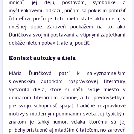
mních“, jej deju, postavám, symbolike a 
myšlienkovému odkazu, pričom sa pokúsim priblížiť 
čitateľovi, prečo je toto dielo stále aktuálne aj v 
dnešnej dobe. Zároveň poukážem na to, ako 
Ďuríčková svojimi postavami a vtipnými zápletkami 
dokáže nielen pobaviť, ale aj poučiť.
Kontext autorky a diela
Mária Ďuríčková patrí k najvýznamnejším 
slovenským autorkám rozprávkovej literatúry. 
Vytvorila diela, ktoré si našli svoje miesto v 
domácom literárnom kánone, a to predovšetkým 
pre svoju schopnosť spájať tradičné rozprávkové 
motívy s moderným ponímaním sveta. Jej typickým 
znakom je ľahký humor, vďaka ktorému sú jej 
príbehy prístupné aj mladším čitateľom, no zároveň 