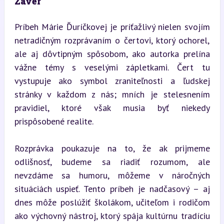
Záver
Príbeh Márie Ďuríčkovej je príťažlivý nielen svojím 
netradičným rozprávaním o čertovi, ktorý ochorel, 
ale aj dôvtipným spôsobom, ako autorka prelína 
vážne témy s veselými zápletkami. Čert tu 
vystupuje ako symbol zraniteľnosti a ľudskej 
stránky v každom z nás; mních je stelesnením 
pravidiel, ktoré však musia byť niekedy 
prispôsobené realite.
Rozprávka poukazuje na to, že ak prijmeme 
odlišnosť, budeme sa riadiť rozumom, ale 
nevzdáme sa humoru, môžeme v náročných 
situáciách uspieť. Tento príbeh je nadčasový – aj 
dnes môže poslúžiť školákom, učiteľom i rodičom 
ako výchovný nástroj, ktorý spája kultúrnu tradíciu 