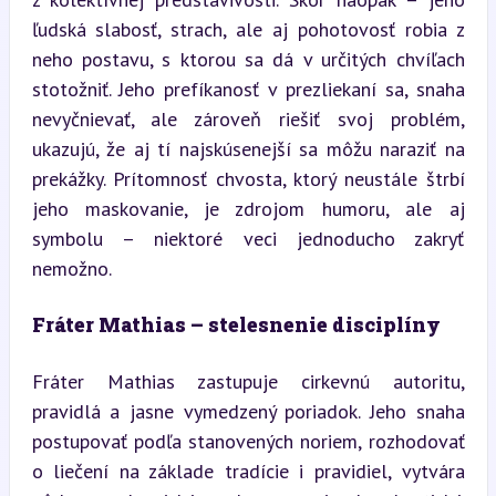
ľudská slabosť, strach, ale aj pohotovosť robia z 
neho postavu, s ktorou sa dá v určitých chvíľach 
stotožniť. Jeho prefíkanosť v prezliekaní sa, snaha 
nevyčnievať, ale zároveň riešiť svoj problém, 
ukazujú, že aj tí najskúsenejší sa môžu naraziť na 
prekážky. Prítomnosť chvosta, ktorý neustále štrbí 
jeho maskovanie, je zdrojom humoru, ale aj 
symbolu – niektoré veci jednoducho zakryť 
nemožno.
Fráter Mathias – stelesnenie disciplíny
Fráter Mathias zastupuje cirkevnú autoritu, 
pravidlá a jasne vymedzený poriadok. Jeho snaha 
postupovať podľa stanovených noriem, rozhodovať 
o liečení na základe tradície i pravidiel, vytvára 