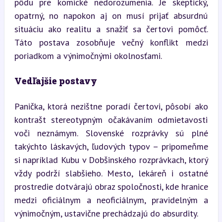
pôdu pre komické nedorozumenia. Je skeptický, 
opatrný, no napokon aj on musí prijať absurdnú 
situáciu ako realitu a snažiť sa čertovi pomôcť. 
Táto postava zosobňuje večný konflikt medzi 
poriadkom a výnimočnými okolnosťami.
Vedľajšie postavy
Panička, ktorá nezištne poradí čertovi, pôsobí ako 
kontrašt stereotypným očakávaním odmietavosti 
voči neznámym. Slovenské rozprávky sú plné 
takýchto láskavých, ľudových typov – pripomeňme 
si napríklad Kubu v Dobšinského rozprávkach, ktorý 
vždy podrží slabšieho. Mesto, lekáreň i ostatné 
prostredie dotvárajú obraz spoločnosti, kde hranice 
medzi oficiálnym a neoficiálnym, pravidelným a 
výnimočným, ustavične prechádzajú do absurdity.