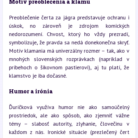
Motív preoblečenia a klamu
Preoblečenie čerta za jágra predstavuje ochranu i 
úskok, no zároveň je zdrojom komických 
nedorozumení. Chvost, ktorý ho vždy prezradí, 
symbolizuje, že pravda sa nedá donekonečna skryť. 
Motív klamania má univerzálny rozmer – tak, ako v 
mnohých slovenských rozprávkach (napríklad v 
príbehoch o šikovnom pastierovi), aj tu platí, že 
klamstvo je iba dočasné.
Humor a irónia
Ďuríčková využíva humor nie ako samoúčelný 
prostriedok, ale ako spôsob, ako zjemniť vážne 
témy – slabosť autority, zlyhanie, človečinu v 
každom z nás. Ironické situácie (prezlečený čert 