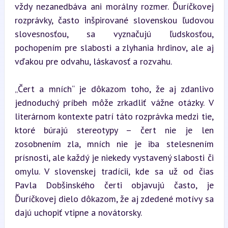
vždy nezanedbáva ani morálny rozmer. Ďuríčkovej 
rozprávky, často inšpirované slovenskou ľudovou 
slovesnosťou, sa vyznačujú ľudskosťou, 
pochopením pre slabosti a zlyhania hrdinov, ale aj 
vďakou pre odvahu, láskavosť a rozvahu.
„Čert a mních“ je dôkazom toho, že aj zdanlivo 
jednoduchý príbeh môže zrkadliť vážne otázky. V 
literárnom kontexte patrí táto rozprávka medzi tie, 
ktoré búrajú stereotypy – čert nie je len 
zosobnením zla, mních nie je iba stelesnením 
prísnosti, ale každý je niekedy vystavený slabosti či 
omylu. V slovenskej tradícii, kde sa už od čias 
Pavla Dobšinského čerti objavujú často, je 
Ďuríčkovej dielo dôkazom, že aj zdedené motívy sa 
dajú uchopiť vtipne a novátorsky.