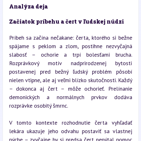
Analýza deja
Začiatok príbehu a čert v ľudskej núdzi
Príbeh sa začína nečakane: čerta, ktorého si bežne 
spájame s peklom a zlom, postihne nezvyčajná 
slabosť – ochorie a trpí bolesťami brucha. 
Rozprávkový motív nadprirodzenej bytosti 
postavenej pred bežný ľudský problém pôsobí 
nielen vtipne, ale aj veľmi blízko skutočnosti. Každý 
– dokonca aj čert – môže ochorieť. Prelínanie 
demonických a normálnych prvkov dodáva 
rozprávke osobitý šmrnc.
V tomto kontexte rozhodnutie čerta vyhľadať 
lekára ukazuje jeho odvahu postaviť sa vlastnej 
pýche – zvyčajne by si predsa čert nepýtal pomoc 