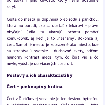
odhaľovaní jeho chvosta, ktorý nevie dôsledne 
skryť.
Cesta do mesta je doplnená o epizódu s paničkou, 
ktorá mu poradí, ako sa dostať k lekárovi – práve 
obyčajní ľudia tu ukazujú ochotu pomôcť 
komukoľvek, aj keď je to „neznámy“, dokonca aj 
čert. Samotné mesto je zobrazené ako miesto, kde 
sa stretávajú svetské i duchovné svety, pričom 
humorný kontrast medzi tým, čo čert vie a čo 
nevie, vyúsťuje do viacerých absurdít.
Postavy a ich charakteristiky
Čert – prekvapivý hrdina
Čert v Ďuríčkovej verzii nie je len desivou bytosťou 
z kolektívnej predstavivosti. Skôr naopak – jeho 