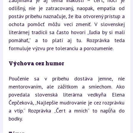
Zaujímavá je aj téma inakosti – čert, hoci je 
odlišný, nie je zatracovaný, naopak, empatia od 
postáv príbehu naznačuje, že iba otvorený prístup a 
ochota pomôcť môžu veci zmeniť. V slovenskej 
literárnej tradícii sa často hovorí „ľudia by si mali 
pomáhať,“ a to platí aj tu. Rozprávka teda 
formuluje výzvu pre toleranciu a porozumenie.
Výchova cez humor
Poučenie sa v príbehu dostáva jemne, nie 
mentorovaním, ale zážitkom a smiechom. Ako 
povedala slovenská literárna vedkyňa Elena 
Čepčeková, „Najlepšie mudrovanie je cez rozprávku 
a vtip.“ Rozprávka „Čert a mních“ to napĺňa do 
bodky.