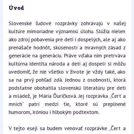
Úvod
Slovenské ľudové rozprávky zohrávajú v našej 
kultúre mimoriadne významnú úlohu. Slúžia nielen 
ako zdroj pobavenia pre deti i dospelých, ale aj ako 
prenášače hodnôt, skúseností a mravných zásad z 
generácie na generáciu. Práve vďaka nim pretrváva 
kultúrna identita národa a deti aj dospelí si môžu 
uvedomiť, že nie všetko v živote je vždy také, ako 
sa na prvý pohľad zdá. Jednou z osobností, ktorá 
podstatne obohatila slovenskú literatúru pre deti 
a mládež, je Mária Ďuríčková. Jej rozprávka „Čert a 
mních“ patrí medzi tie, ktoré sú preplnené 
humorom, iróniou i hlbokým podtextom.
V tejto eseji sa budem venovať rozprávke „Čert a 