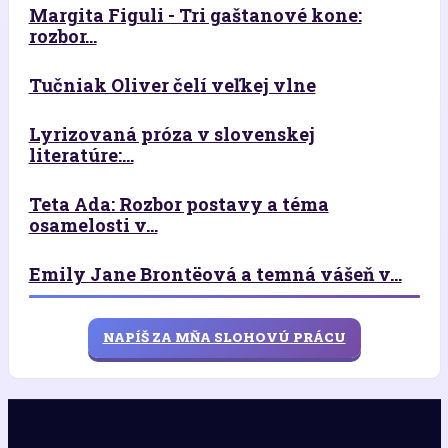
Margita Figuli - Tri gaštanové kone:
rozbor...
Tučniak Oliver čelí veľkej vlne
Lyrizovaná próza v slovenskej
literatúre:...
Teta Ada: Rozbor postavy a téma
osamelosti v...
Emily Jane Brontëová a temná vášeň v...
NAPÍŠ ZA MŇA SLOHOVÚ PRÁCU