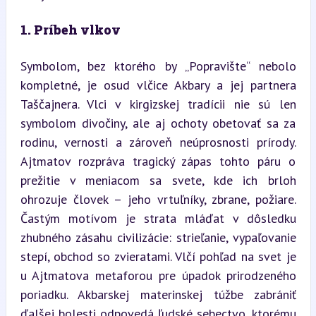
1. Príbeh vlkov
Symbolom, bez ktorého by „Popravište“ nebolo 
kompletné, je osud vlčice Akbary a jej partnera 
Taščajnera. Vlci v kirgizskej tradícii nie sú len 
symbolom divočiny, ale aj ochoty obetovať sa za 
rodinu, vernosti a zároveň neúprosnosti prírody. 
Ajtmatov rozpráva tragický zápas tohto páru o 
prežitie v meniacom sa svete, kde ich brloh 
ohrozuje človek – jeho vrtuľníky, zbrane, požiare. 
Častým motívom je strata mláďat v dôsledku 
zhubného zásahu civilizácie: strieľanie, vypaľovanie 
stepí, obchod so zvieratami. Vlčí pohľad na svet je 
u Ajtmatova metaforou pre úpadok prirodzeného 
poriadku. Akbarskej materinskej túžbe zabrániť 
ďalšej bolesti odpovedá ľudské sebectvo, ktorému 