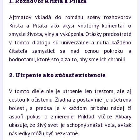
1. Rozhovor Krista a Piláta
Ajtmatov vkladá do románu scény rozhovorov 
Krista a Piláta ako akýsi vnútorný komentár o 
zmysle života, viny a vykúpenia. Otázky predostreté 
v tomto dialógu sú univerzálne a nútia každého 
čitateľa zamyslieť sa nad cenou pokroku a 
hodnotami, ktoré stoja za to, aby sme ich chránili.
2. Utrpenie ako súčasť existencie
V tomto diele nie je utrpenie len trestom, ale aj 
cestou k očisteniu. Žiadna z postáv nie je ušetrená 
bolesti, a predsa je v každom príbehu nádej či 
aspoň pokus o zmierenie. Príklad vlčice Akbary 
ukazuje, že živý svet je schopný znášať veľa, avšak 
následky môžu byť nezvratné.