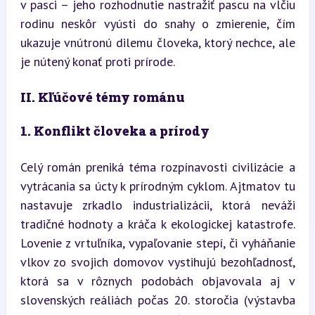
v pasci – jeho rozhodnutie nastražiť pascu na vlčiu 
rodinu neskôr vyústi do snahy o zmierenie, čím 
ukazuje vnútronú dilemu človeka, ktorý nechce, ale 
je nútený konať proti prírode.
II. Kľúčové témy románu
1. Konflikt človeka a prírody
Celý román preniká téma rozpínavosti civilizácie a 
vytrácania sa úcty k prírodným cyklom. Ajtmatov tu 
nastavuje zrkadlo industrializácii, ktorá neváži 
tradičné hodnoty a kráča k ekologickej katastrofe. 
Lovenie z vrtuľníka, vypaľovanie stepí, či vyháňanie 
vlkov zo svojich domovov vystihujú bezohľadnosť, 
ktorá sa v rôznych podobách objavovala aj v 
slovenských reáliách počas 20. storočia (výstavba 