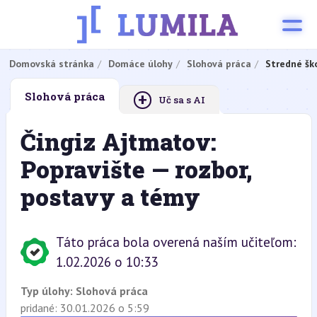
Domovská stránka
Domáce úlohy
Slohová práca
Stredné šk
+
Slohová práca
Uč sa s AI
Čingiz Ajtmatov:
Popravište — rozbor,
postavy a témy
Táto práca bola overená naším učiteľom:
1.02.2026 o 10:33
Typ úlohy:
Slohová práca
pridané: 30.01.2026 o 5:59