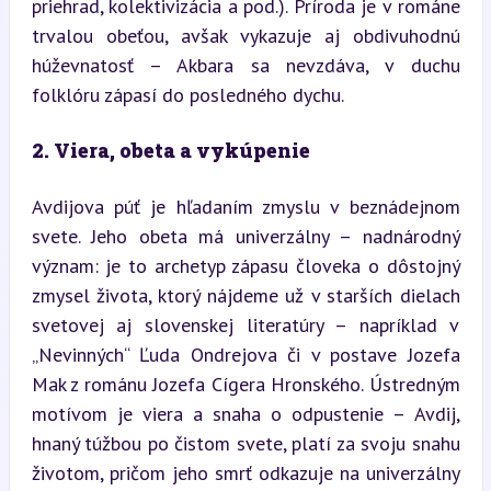
priehrad, kolektivizácia a pod.). Príroda je v románe 
trvalou obeťou, avšak vykazuje aj obdivuhodnú 
húževnatosť – Akbara sa nevzdáva, v duchu 
folklóru zápasí do posledného dychu.
2. Viera, obeta a vykúpenie
Avdijova púť je hľadaním zmyslu v beznádejnom 
svete. Jeho obeta má univerzálny – nadnárodný 
význam: je to archetyp zápasu človeka o dôstojný 
zmysel života, ktorý nájdeme už v starších dielach 
svetovej aj slovenskej literatúry – napríklad v 
„Nevinných“ Ľuda Ondrejova či v postave Jozefa 
Mak z románu Jozefa Cígera Hronského. Ústredným 
motívom je viera a snaha o odpustenie – Avdij, 
hnaný túžbou po čistom svete, platí za svoju snahu 
životom, pričom jeho smrť odkazuje na univerzálny 