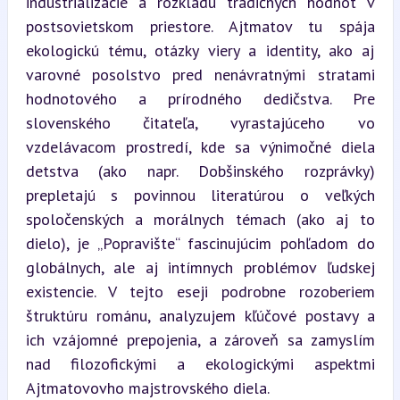
industrializácie a rozkladu tradičných hodnôt v 
postsovietskom priestore. Ajtmatov tu spája 
ekologickú tému, otázky viery a identity, ako aj 
varovné posolstvo pred nenávratnými stratami 
hodnotového a prírodného dedičstva. Pre 
slovenského čitateľa, vyrastajúceho vo 
vzdelávacom prostredí, kde sa výnimočné diela 
detstva (ako napr. Dobšinského rozprávky) 
prepletajú s povinnou literatúrou o veľkých 
spoločenských a morálnych témach (ako aj to 
dielo), je „Popravište“ fascinujúcim pohľadom do 
globálnych, ale aj intímnych problémov ľudskej 
existencie. V tejto eseji podrobne rozoberiem 
štruktúru románu, analyzujem kľúčové postavy a 
ich vzájomné prepojenia, a zároveň sa zamyslím 
nad filozofickými a ekologickými aspektmi 
Ajtmatovovho majstrovského diela.