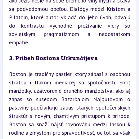
ako Ježiš nesie na sebe bremeno viny iných a stáva 
sa podvedomou obeťou. Dialógy medzi Kristom a 
Pilátom, ktoré autor vkladá do jeho úvah, dávajú 
do kontrastu východné prežívanie viery so 
sovietskym pragmatizmom a nedostatkom 
empatie.
3. Príbeh Bostona Urkunčijeva
Boston je tradičný pastier, ktorý zápasí s osobnou 
stratou i tlakom meniacej sa spoločnosti. Smrť 
manželky, uzatvorenie druhého manželstva, ako aj 
zápas so susedom Bazarbajom Najgutovom o 
pastviny podčiarkujú zápas starých spoločenských 
štruktúr s novým, chamtivým prístupom k prírode. 
Boston sa snaží nájsť rovnováhu medzi láskou k 
rodine a zmyslom pre spravodlivosť, ocitol sa však 