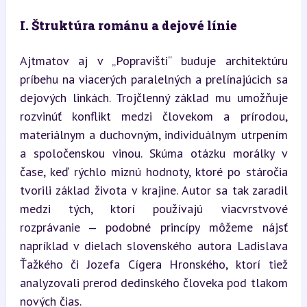
I. Štruktúra románu a dejové línie
Ajtmatov aj v „Popravišti“ buduje architektúru 
príbehu na viacerých paralelných a prelínajúcich sa 
dejových linkách. Trojčlenný základ mu umožňuje 
rozvinúť konflikt medzi človekom a prírodou, 
materiálnym a duchovným, individuálnym utrpením 
a spoločenskou vinou. Skúma otázku morálky v 
čase, keď rýchlo miznú hodnoty, ktoré po stáročia 
tvorili základ života v krajine. Autor sa tak zaradil 
medzi tých, ktorí používajú viacvrstvové 
rozprávanie ‒ podobné princípy môžeme nájsť 
napríklad v dielach slovenského autora Ladislava 
Ťažkého či Jozefa Cígera Hronského, ktorí tiež 
analyzovali prerod dedinského človeka pod tlakom 
nových čias.