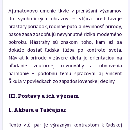
Ajtmatovovo umenie tkvie v prenášaní významov 
do symbolických obrazov – vlčica predstavuje 
prastarý poriadok, rodinné puto a nevinnosť prírody, 
pasce zasa zosobňujú nevyhnutné riziká moderného 
pokroku. Nástrahy sú znakom toho, kam až sa 
dokáže dostať ľudská túžba po kontrole sveta. 
Návrat k prírode v závere diela je orientáciou na 
hľadanie vnútornej rovnováhy a obnovenia 
harmónie – podobnú tému spracoval aj Vincent 
Šikula v poviedkach zo západoslovenskej dediny.
III. Postavy a ich význam
1. Akbara a Taščajnar
Tento vlčí pár je výrazným kontrastom k ľudskej 