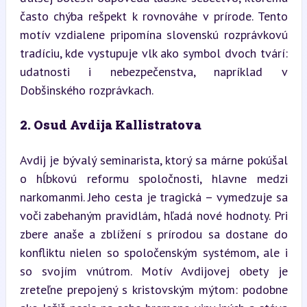
často chýba rešpekt k rovnováhe v prírode. Tento 
motív vzdialene pripomína slovenskú rozprávkovú 
tradíciu, kde vystupuje vlk ako symbol dvoch tvárí: 
udatnosti i nebezpečenstva, napríklad v 
Dobšinského rozprávkach.
2. Osud Avdija Kallistratova
Avdij je bývalý seminarista, ktorý sa márne pokúšal 
o hĺbkovú reformu spoločnosti, hlavne medzi 
narkomanmi. Jeho cesta je tragická – vymedzuje sa 
voči zabehaným pravidlám, hľadá nové hodnoty. Pri 
zbere anaše a zblížení s prírodou sa dostane do 
konfliktu nielen so spoločenským systémom, ale i 
so svojím vnútrom. Motív Avdijovej obety je 
zreteľne prepojený s kristovským mýtom: podobne 