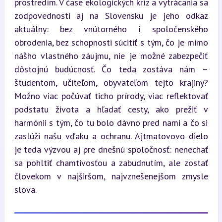
prostredím. V čase ekologických kríz a vytrácania sa 
zodpovednosti aj na Slovensku je jeho odkaz 
aktuálny: bez vnútorného i spoločenského 
obrodenia, bez schopnosti súcitiť s tým, čo je mimo 
nášho vlastného záujmu, nie je možné zabezpečiť 
dôstojnú budúcnosť. Čo teda zostáva nám – 
študentom, učiteľom, obyvateľom tejto krajiny? 
Možno viac počúvať ticho prírody, viac reflektovať 
podstatu života a hľadať cesty, ako prežiť v 
harmónii s tým, čo tu bolo dávno pred nami a čo si 
zaslúži našu vďaku a ochranu. Ajtmatovovo dielo 
je teda výzvou aj pre dnešnú spoločnosť: nenechať 
sa pohltiť chamtivosťou a zabudnutím, ale zostať 
človekom v najširšom, najvznešenejšom zmysle 
slova.