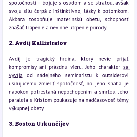
spoločnosti – bojuje s osudom a so stratou, avšak 
svoju silu čerpá z inštinktívnej lásky k potomkom. 
Akbara zosobňuje materinskú obetu, schopnosť 
znášať trápenie a nevinné utrpenie prírody.
2. Avdij Kallistratov
Avdij je tragický hrdina, ktorý nevie prijať 
kompromisy ani prázdnu vieru. Jeho charakter 
sa 
vyvíja
 od nádejného seminaristu k outsiderovi 
usilujúcemu zmieriť spoločnosť, no jeho snaha je 
napokon potrestaná nepochopením a smrťou. Jeho 
paralela s Kristom poukazuje na nadčasovosť témy 
výkupnej obety.
3. Boston Urkunčijev