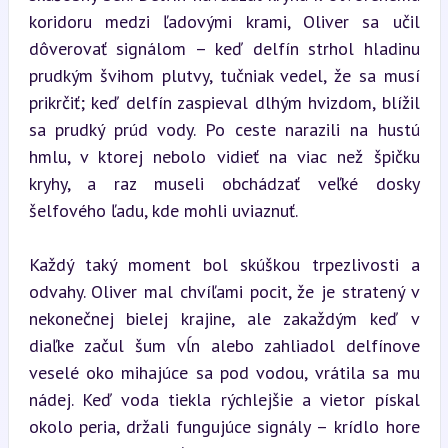
koridoru medzi ľadovými krami, Oliver sa učil 
dôverovať signálom – keď delfín strhol hladinu 
prudkým švihom plutvy, tučniak vedel, že sa musí 
prikrčiť; keď delfín zaspieval dlhým hvizdom, blížil 
sa prudký prúd vody. Po ceste narazili na hustú 
hmlu, v ktorej nebolo vidieť na viac než špičku 
kryhy, a raz museli obchádzať veľké dosky 
šelfového ľadu, kde mohli uviaznuť.
Každý taký moment bol skúškou trpezlivosti a 
odvahy. Oliver mal chvíľami pocit, že je stratený v 
nekonečnej bielej krajine, ale zakaždým keď v 
diaľke začul šum vĺn alebo zahliadol delfínove 
veselé oko mihajúce sa pod vodou, vrátila sa mu 
nádej. Keď voda tiekla rýchlejšie a vietor pískal 
okolo peria, držali fungujúce signály – krídlo hore 