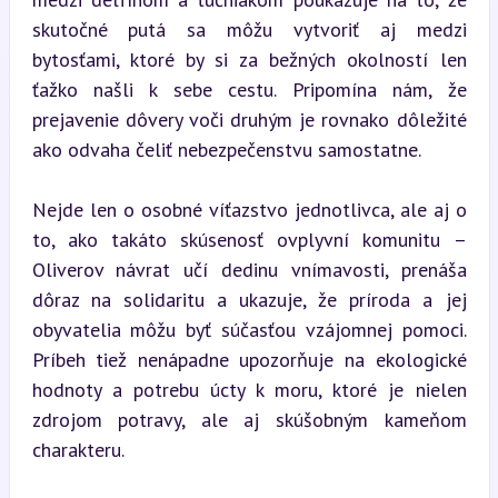
skutočné putá sa môžu vytvoriť aj medzi 
bytosťami, ktoré by si za bežných okolností len 
ťažko našli k sebe cestu. Pripomína nám, že 
prejavenie dôvery voči druhým je rovnako dôležité 
ako odvaha čeliť nebezpečenstvu samostatne.
Nejde len o osobné víťazstvo jednotlivca, ale aj o 
to, ako takáto skúsenosť ovplyvní komunitu – 
Oliverov návrat učí dedinu vnímavosti, prenáša 
dôraz na solidaritu a ukazuje, že príroda a jej 
obyvatelia môžu byť súčasťou vzájomnej pomoci. 
Príbeh tiež nenápadne upozorňuje na ekologické 
hodnoty a potrebu úcty k moru, ktoré je nielen 
zdrojom potravy, ale aj skúšobným kameňom 
charakteru.