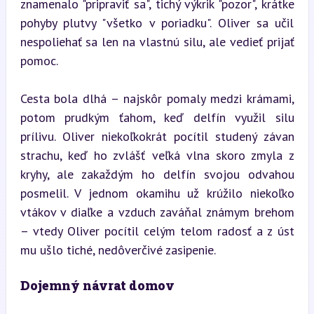
znamenalo "pripraviť sa", tichý výkrik "pozor", krátke 
pohyby plutvy "všetko v poriadku". Oliver sa učil 
nespoliehať sa len na vlastnú silu, ale vedieť prijať 
pomoc.
Cesta bola dlhá – najskôr pomaly medzi krámami, 
potom prudkým ťahom, keď delfín využil silu 
prílivu. Oliver niekoľkokrát pocítil studený závan 
strachu, keď ho zvlášť veľká vlna skoro zmyla z 
kryhy, ale zakaždým ho delfín svojou odvahou 
posmelil. V jednom okamihu už krúžilo niekoľko 
vtákov v diaľke a vzduch zaváňal známym brehom 
– vtedy Oliver pocítil celým telom radosť a z úst 
mu ušlo tiché, nedôverčivé zasipenie.
Dojemný návrat domov