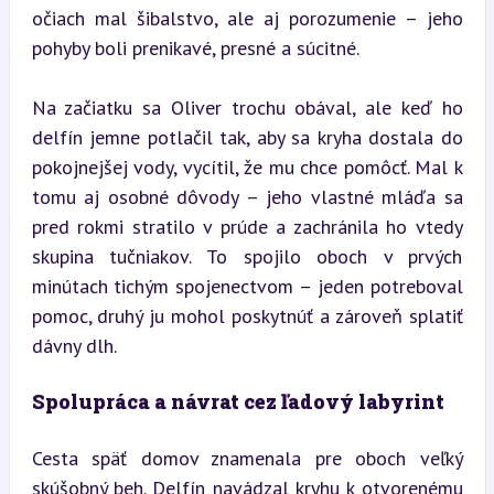
očiach mal šibalstvo, ale aj porozumenie – jeho 
pohyby boli prenikavé, presné a súcitné.
Na začiatku sa Oliver trochu obával, ale keď ho 
delfín jemne potlačil tak, aby sa kryha dostala do 
pokojnejšej vody, vycítil, že mu chce pomôcť. Mal k 
tomu aj osobné dôvody – jeho vlastné mláďa sa 
pred rokmi stratilo v prúde a zachránila ho vtedy 
skupina tučniakov. To spojilo oboch v prvých 
minútach tichým spojenectvom – jeden potreboval 
pomoc, druhý ju mohol poskytnúť a zároveň splatiť 
dávny dlh.
Spolupráca a návrat cez ľadový labyrint
Cesta späť domov znamenala pre oboch veľký 
skúšobný beh. Delfín navádzal kryhu k otvorenému 