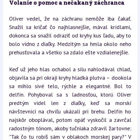
Volanie o pomoc a nečakaný záchranca
Oliver vedel, že na záchranu nemôže iba čakať. 
Snažil sa kričať čo najhlasnejšie, mával krídlami, 
dokonca sa snažil odraziť od kryhy kus ľadu, aby to 
bolo vidno z diaľky. Medzitým sa hmla okolo neho 
prehusťovala a všetko sa zdalo ešte vzdialenejšie.
Keď už jeho hlas ochabol a silu nahlodával chlad, 
objavila sa pri okraji kryhy hladká plutva – dookola 
sa mihlo sivé telo, rýchle a elegantné. Bol to 
delfín. Pohyboval sa s ladnosťou, ktorú Oliver 
predtým videl len z diaľky, keď sa morskí 
návštevníci na chvíľu ukázali pri brehu. Delfín ho 
najskôr oboplával, potom opäť vyskočil a zavrčal 
radostným tónom, akoby tučniaka zdravil žartovne: 
"Tak čo tu robíš sám v oblakoch morskej pary?" V 