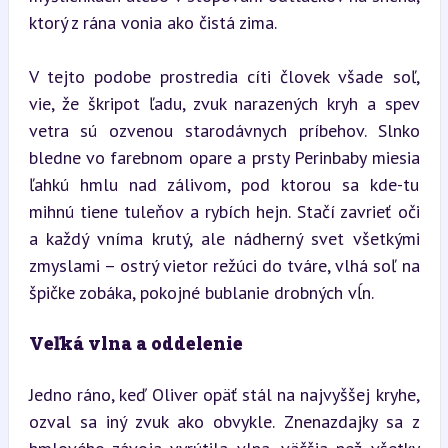
ktorý z rána vonia ako čistá zima.
V tejto podobe prostredia cíti človek všade soľ, 
vie, že škripot ľadu, zvuk narazených kryh a spev 
vetra sú ozvenou starodávnych príbehov. Slnko 
bledne vo farebnom opare a prsty Perinbaby miesia 
ľahkú hmlu nad zálivom, pod ktorou sa kde-tu 
mihnú tiene tuleňov a rybích hejn. Stačí zavrieť oči 
a každý vníma krutý, ale nádherný svet všetkými 
zmyslami – ostrý vietor režúci do tváre, vlhá soľ na 
špičke zobáka, pokojné bublanie drobných vĺn.
Veľká vlna a oddelenie
Jedno ráno, keď Oliver opäť stál na najvyššej kryhe, 
ozval sa iný zvuk ako obvykle. Znenazdajky sa z 