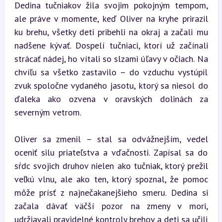
Dedina tučniakov žila svojim pokojným tempom, 
ale práve v momente, keď Oliver na kryhe prirazil 
ku brehu, všetky deti pribehli na okraj a začali mu 
nadšene kývať. Dospelí tučniaci, ktorí už začínali 
strácať nádej, ho vítali so slzami úľavy v očiach. Na 
chvíľu sa všetko zastavilo – do vzduchu vystúpil 
zvuk spoločne vydaného jasotu, ktorý sa niesol do 
ďaleka ako ozvena v oravských dolinách za 
severným vetrom.
Oliver sa zmenil – stal sa odvážnejším, vedel 
oceniť silu priateľstva a vďačnosti. Zapísal sa do 
sŕdc svojich druhov nielen ako tučniak, ktorý prežil 
veľkú vlnu, ale ako ten, ktorý spoznal, že pomoc 
môže prísť z najnečakanejšieho smeru. Dedina si 
začala dávať väčší pozor na zmeny v mori, 
udržiavali pravidelné kontroly brehov a deti sa učili 