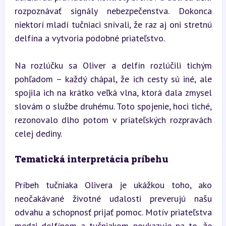
rozpoznávať signály nebezpečenstva. Dokonca 
niektorí mladí tučniaci snívali, že raz aj oni stretnú 
delfína a vytvoria podobné priateľstvo.
Na rozlúčku sa Oliver a delfín rozlúčili tichým 
pohľadom – každý chápal, že ich cesty sú iné, ale 
spojila ich na krátko veľká vlna, ktorá dala zmysel 
slovám o službe druhému. Toto spojenie, hoci tiché, 
rezonovalo dlho potom v priateľských rozpravách 
celej dediny.
Tematická interpretácia príbehu
Príbeh tučniaka Olivera je ukážkou toho, ako 
neočakávané životné udalosti preverujú našu 
odvahu a schopnosť prijať pomoc. Motív priateľstva 
medzi delfínom a tučniakom poukazuje na to, že 