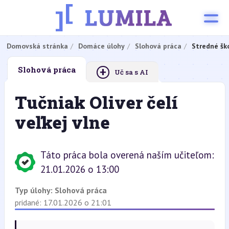
Domovská stránka
Domáce úlohy
Slohová práca
Stredné šk
+
Slohová práca
Uč sa s AI
Tučniak Oliver čelí
veľkej vlne
Táto práca bola overená naším učiteľom:
21.01.2026 o 13:00
Typ úlohy:
Slohová práca
pridané: 17.01.2026 o 21:01