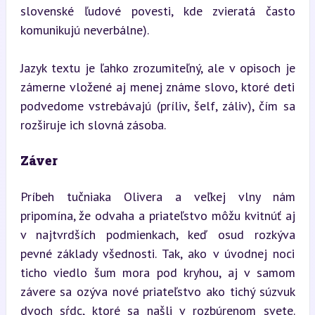
slovenské ľudové povesti, kde zvieratá často 
komunikujú neverbálne).
Jazyk textu je ľahko zrozumiteľný, ale v opisoch je 
zámerne vložené aj menej známe slovo, ktoré deti 
podvedome vstrebávajú (príliv, šelf, záliv), čím sa 
rozširuje ich slovná zásoba.
Záver
Príbeh tučniaka Olivera a veľkej vlny nám 
pripomína, že odvaha a priateľstvo môžu kvitnúť aj 
v najtvrdších podmienkach, keď osud rozkýva 
pevné základy všednosti. Tak, ako v úvodnej noci 
ticho viedlo šum mora pod kryhou, aj v samom 
závere sa ozýva nové priateľstvo ako tichý súzvuk 
dvoch sŕdc, ktoré sa našli v rozbúrenom svete. 