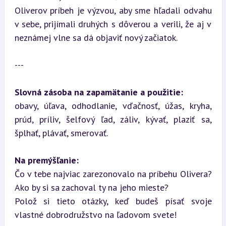
Oliverov príbeh je výzvou, aby sme hľadali odvahu 
v sebe, prijímali druhých s dôverou a verili, že aj v 
neznámej vlne sa dá objaviť nový začiatok.
---
Slovná zásoba na zapamätanie a použitie:
obavy, úľava, odhodlanie, vďačnosť, úžas, kryha, 
prúd, príliv, šelfový ľad, záliv, kývať, plaziť sa, 
šplhať, plávať, smerovať.
Na premýšľanie:
Čo v tebe najviac zarezonovalo na príbehu Olivera? 
Ako by si sa zachoval ty na jeho mieste?  

Polož si tieto otázky, keď budeš písať svoje 
vlastné dobrodružstvo na ľadovom svete!