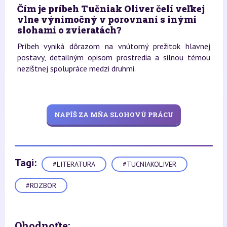
Čím je príbeh Tučniak Oliver čelí veľkej
vlne výnimočný v porovnaní s inými
slohami o zvieratách?
Príbeh vyniká dôrazom na vnútorný prežitok hlavnej
postavy, detailným opisom prostredia a silnou témou
nezištnej spolupráce medzi druhmi.
NAPÍŠ ZA MŇA SLOHOVÚ PRÁCU
Tagi:
#LITERATURA
#TUCNIAKOLIVER
#ROZBOR
Ohodnoťte: