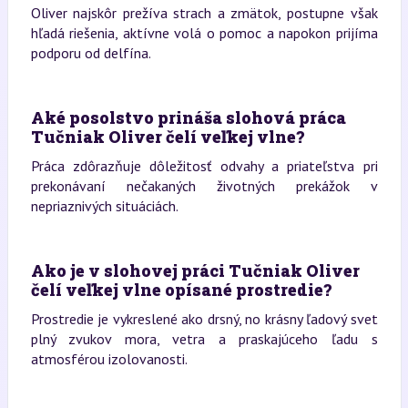
Oliver najskôr prežíva strach a zmätok, postupne však
hľadá riešenia, aktívne volá o pomoc a napokon prijíma
podporu od delfína.
Aké posolstvo prináša slohová práca
Tučniak Oliver čelí veľkej vlne?
Práca zdôrazňuje dôležitosť odvahy a priateľstva pri
prekonávaní nečakaných životných prekážok v
nepriaznivých situáciách.
Ako je v slohovej práci Tučniak Oliver
čelí veľkej vlne opísané prostredie?
Prostredie je vykreslené ako drsný, no krásny ľadový svet
plný zvukov mora, vetra a praskajúceho ľadu s
atmosférou izolovanosti.