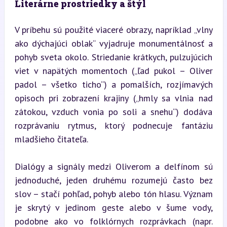
Literárne prostriedky a štýl
V príbehu sú použité viaceré obrazy, napríklad „vlny 
ako dýchajúci oblak“ vyjadruje monumentálnosť a 
pohyb sveta okolo. Striedanie krátkych, pulzujúcich 
viet v napätých momentoch („ľad pukol – Oliver 
padol – všetko ticho“) a pomalších, rozjímavých 
opisoch pri zobrazení krajiny („hmly sa vlnia nad 
zátokou, vzduch vonia po soli a snehu“) dodáva 
rozprávaniu rytmus, ktorý podnecuje fantáziu 
mladšieho čitateľa.
Dialógy a signály medzi Oliverom a delfínom sú 
jednoduché, jeden druhému rozumejú často bez 
slov – stačí pohľad, pohyb alebo tón hlasu. Význam 
je skrytý v jedinom geste alebo v šume vody, 
podobne ako vo folklórnych rozprávkach (napr. 