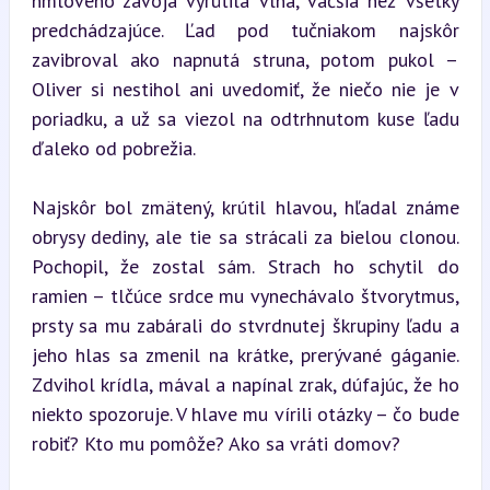
hmlového závoja vyrútila vlna, väčšia než všetky 
predchádzajúce. Ľad pod tučniakom najskôr 
zavibroval ako napnutá struna, potom pukol – 
Oliver si nestihol ani uvedomiť, že niečo nie je v 
poriadku, a už sa viezol na odtrhnutom kuse ľadu 
ďaleko od pobrežia.
Najskôr bol zmätený, krútil hlavou, hľadal známe 
obrysy dediny, ale tie sa strácali za bielou clonou. 
Pochopil, že zostal sám. Strach ho schytil do 
ramien – tlčúce srdce mu vynechávalo štvorytmus, 
prsty sa mu zabárali do stvrdnutej škrupiny ľadu a 
jeho hlas sa zmenil na krátke, prerývané gáganie. 
Zdvihol krídla, mával a napínal zrak, dúfajúc, že ho 
niekto spozoruje. V hlave mu vírili otázky – čo bude 
robiť? Kto mu pomôže? Ako sa vráti domov?