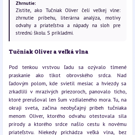
Zhrnutie:
Zistite, ako Tučniak Oliver čelí veľkej vlne:
zhrnutie príbehu, literárna analýza, motívy
odvahy a priateľstva a nápady na sloh pre
strednú školu. S príkladmi.
Tučniak Oliver a veľká vlna
Pod tenkou vrstvou ľadu sa ozývalo tlmené 
praskanie ako tlkot obrovského srdca. Nad 
ľadovým polom, kde svietil mesiac a hviezdy sa 
zrkadlili v mrazivých priezoroch, panovalo ticho, 
ktoré prerušoval len šum vzdialeného mora. Tu, na 
okraji sveta, začína neobyčajný príbeh tučniaka 
menom Oliver, ktorého odvahu otestovala sila 
prírody a ktorého srdce našlo cestu k novému 
priateľstvu. Niekedy prichádza veľká vlna, bez 