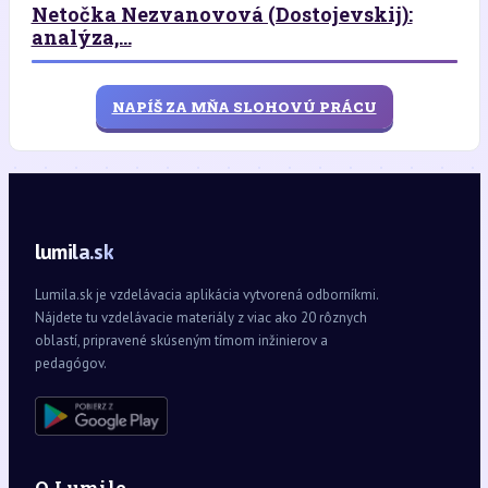
Netočka Nezvanovová (Dostojevskij):
analýza,...
NAPÍŠ ZA MŇA SLOHOVÚ PRÁCU
lumila.sk
Lumila.sk je vzdelávacia aplikácia vytvorená odborníkmi.
Nájdete tu vzdelávacie materiály z viac ako 20 rôznych
oblastí, pripravené skúseným tímom inžinierov a
pedagógov.
O Lumile