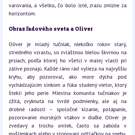
varovania, a všetko, čo bolo isté, zrazu zmizne za 
horizontom.
Obraz ľadového sveta a Oliver
Oliver je mladý tučniak, niekoľko rokov starý, 
stredného vzrastu, so zvláštnou bielou škvrnou na 
prsiach, podľa ktorej ho všetci v malej vlasti pri 
zálive poznajú. Každé ráno rád vylieza na najvyššiu 
kryhu, aby pozoroval, ako more dýcha pod 
vychádzajúcim slnkom a fúka studený vietor, ktorý 
šteklí jeho perie. Miestna komunita tučniakov je 
zžitá, zvyknutá na tvrdé podmienky, ale aj na 
drobné radosti – spoločné klzanie, potápanie, 
pozorovanie morských vtákov v diaľke. Oliver je 
zvedavý a trochu snílek, často sa zabúda v 
myšlienkach alebo v stopovaní odtlačkov na snehu, 