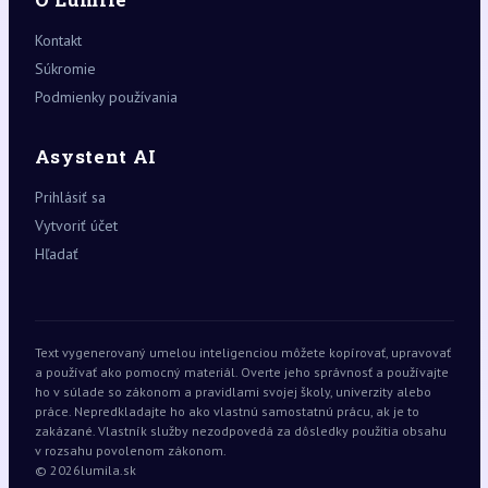
Kontakt
Súkromie
Podmienky používania
Asystent AI
Prihlásiť sa
Vytvoriť účet
Hľadať
Text vygenerovaný umelou inteligenciou môžete kopírovať, upravovať
a používať ako pomocný materiál. Overte jeho správnosť a používajte
ho v súlade so zákonom a pravidlami svojej školy, univerzity alebo
práce. Nepredkladajte ho ako vlastnú samostatnú prácu, ak je to
zakázané. Vlastník služby nezodpovedá za dôsledky použitia obsahu
v rozsahu povolenom zákonom.
© 2026
lumila.sk