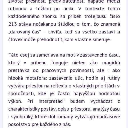
života: presnosť, predvídateľnosť, napätie medzi 
rutinnou a túžbou po úniku. V kontexte tohto 
každodenného zhonku sa príbeh trolejbusu číslo 
213 stáva nečakanou štúdiou o tom, čo znamená 
„darovaný čas“ – chvíľu, keď sa všetko zastaví a 
človek môže prehodnotiť, kam vlastne smeruje.  

Táto esej sa zameriava na motív zastaveného času, 
ktorý v príbehu funguje nielen ako magická 
prestávka od pracovných povinností, ale i ako 
hlboká metafora: zastavenie ulic, hodín aj rutiny 
vytvára priestor na reflexiu o vlastných prioritách v 
spoločnosti, kde je často najvyššou hodnotou 
výkon. Pri interpretácii budem vychádzať z 
charakteristiky postáv, opisu priestoru, analýzy času 
i symboliky, ktoré dohromady vytvárajú nadčasové 
posolstvo pre každého z nás.