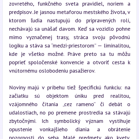
zovretého, funkčného sveta pravidiel, noriem a 
predpisov. Je jasnou metaforou mestského života, v 
ktorom ľudia nastupujú do pripravených rolí, 
nechávajú sa unášať davom. Keď sa vozidlo pohne 
mimo vyznačenej trasy, stráca svoju pôvodnú 
logiku a stáva sa “medzi-priestorom” — liminalitou, 
kde je všetko možné. Práve preto sa tu môžu 
poprieť spoločenské konvencie a otvoriť cesta k 
vnútornému oslobodeniu pasažierov.
Noviny majú v príbehu tiež špecifickú funkciu: na 
začiatku sú objektom úniku pred realitou, 
vzájomného čítania „cez rameno“ či debát o 
udalostiach, no po premene prostredia sa stávajú 
zbytočnými. Ich symbolický význam vystihuje 
opustenie vonkajšieho diania a obrátenie 
pozornosti do seba. Malé predmety ako kvety, 