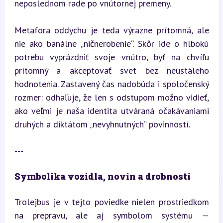
neposlednom rade po vnútornej premeny.
Metafora oddychu je teda výrazne prítomná, ale 
nie ako banálne „ničnerobenie“. Skôr ide o hlbokú 
potrebu vyprázdniť svoje vnútro, byť na chvíľu 
prítomný a akceptovať svet bez neustáleho 
hodnotenia. Zastavený čas nadobúda i spoločenský 
rozmer: odhaľuje, že len s odstupom možno vidieť, 
ako veľmi je naša identita utváraná očakávaniami 
druhých a diktátom „nevyhnutných“ povinností.
---
Symbolika vozidla, novín a drobností
Trolejbus je v tejto poviedke nielen prostriedkom 
na prepravu, ale aj symbolom systému — 