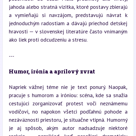
jahoda alebo stratná vizitka, ktoré postavy zbierajú 
a vymieňajú si navzájom, predstavujú návrat k 
jednoduchým radostiam a dávajú priechod detskej 
hravosti — v slovenskej literatúre často vnímaným 
ako liek proti odcudzeniu a stresu.
---
Humor, irónia a aprílový zvrat
Napriek vážnej téme nie je text ponurý. Naopak, 
pracuje s humorom a iróniou: scéna, kde sa snažia 
cestujúci zorganizovať protest voči neznámemu 
vodičovi, no napokon všetci podľahnú pohode a 
nezáväznosti priestoru, je situačne vtipná. Humorný 
je aj spôsob, akým autor nadsadzuje niektoré 