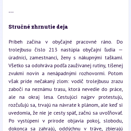
---
Stručné zhrnutie deja
Príbeh začína v obyčajné pracovné ráno. Do 
trolejbusu číslo 213 nastúpia obyčajní ľudia — 
úradníci, zamestnanci, ženy s nákupnými taškami. 
Všetko sa odohráva podľa zaužívanej rutiny, tíšenej 
zvukmi novín a nenápadnými rozhovormi. Potom 
však príde nečakaný zlom: vodič trolejbusu zrazu 
zabočí na neznámu trasu, ktorá nevedie do práce, 
ale na okraj lesa. Cestujúci najprv protestujú, 
rozčuľujú sa, trvajú na návrate k plánom, ale keď si 
uvedomia, že nie je cesty späť, začnú sa uvoľňovať. 
Po vystúpení v prírode objavia pokoj, slobodu, 
dokonca sa zahrajú, oddýchnu v tráve, zbierajú 