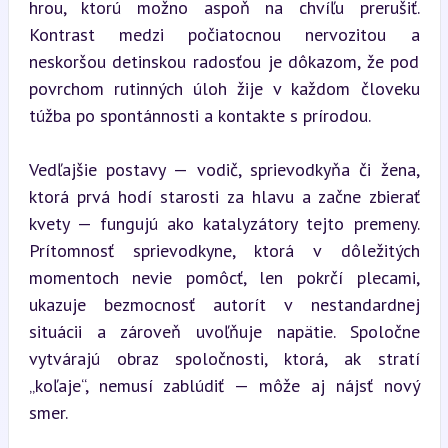
hrou, ktorú možno aspoň na chvíľu prerušiť. 
Kontrast medzi počiatocnou nervozitou a 
neskoršou detinskou radosťou je dôkazom, že pod 
povrchom rutinných úloh žije v každom človeku 
túžba po spontánnosti a kontakte s prírodou.
Vedľajšie postavy — vodič, sprievodkyňa či žena, 
ktorá prvá hodí starosti za hlavu a začne zbierať 
kvety — fungujú ako katalyzátory tejto premeny. 
Prítomnosť sprievodkyne, ktorá v dôležitých 
momentoch nevie pomôcť, len pokrčí plecami, 
ukazuje bezmocnosť autorít v nestandardnej 
situácii a zároveň uvoľňuje napätie. Spoločne 
vytvárajú obraz spoločnosti, ktorá, ak stratí 
„koľaje“, nemusí zablúdiť — môže aj nájsť nový 
smer.