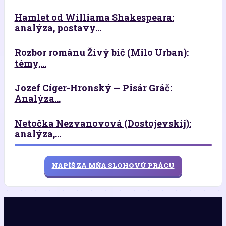
Hamlet od Williama Shakespeara:
analýza, postavy...
Rozbor románu Živý bič (Milo Urban):
témy,...
Jozef Cíger-Hronský — Pisár Gráč:
Analýza...
Netočka Nezvanovová (Dostojevskij):
analýza,...
NAPÍŠ ZA MŇA SLOHOVÚ PRÁCU