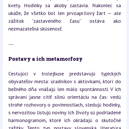
kvety. Hodinky sa akoby zastavia. Nakoniec sa 
ukáže, že všetko bol len prvoaprílový žart — ale 
zážitok “zastaveného času” ostáva ako 
nezmazateľná skúsenosť.
---
Postavy a ich metamorfozy
Cestujúci v trolejbuse predstavujú typických 
obyvateľov mesta: úradníkov s aktovkami, ktorí do 
bežného dňa vnášajú len málo spontánnosti. V ich 
správaní jasne cítiť silnú orientáciu na čas: vedú 
strohé rozhovory o povinnostiach, sledujú hodinky, 
s nervozitou listujú noviny. Ich životy sú podriadené 
harmonogramom, ktoré ich okrádajú o skutočné 
zážitky. Tento typ postavy slovenská literatúra 