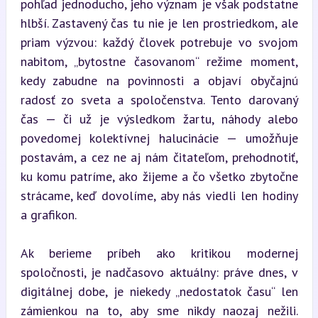
pohľad jednoducho, jeho význam je však podstatne 
hlbší. Zastavený čas tu nie je len prostriedkom, ale 
priam výzvou: každý človek potrebuje vo svojom 
nabitom, „bytostne časovanom“ režime moment, 
kedy zabudne na povinnosti a objaví obyčajnú 
radosť zo sveta a spoločenstva. Tento darovaný 
čas — či už je výsledkom žartu, náhody alebo 
povedomej kolektívnej halucinácie — umožňuje 
postavám, a cez ne aj nám čitateľom, prehodnotiť, 
ku komu patríme, ako žijeme a čo všetko zbytočne 
strácame, keď dovolíme, aby nás viedli len hodiny 
a grafikon.
Ak berieme príbeh ako kritikou modernej 
spoločnosti, je nadčasovo aktuálny: práve dnes, v 
digitálnej dobe, je niekedy „nedostatok času“ len 
zámienkou na to, aby sme nikdy naozaj nežili. 