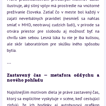
ilustruje, aký silný vplyv má prostredie na vnútorné 
prežívanie človeka. Zatiaľ čo v meste bol každý v 
zajatí neverbálnych pravidiel (nesmieš sa nahlas 
smiať v MHD, neotravuj cudzích ľudí), v prírode sa 
otvára priestor pre slobodu aj možnosť byť na 
chvíľu sám sebou. Lesná lúka tu nie je iba kulisou, 
ale skôr laboratóriom pre skúšku iného spôsobu 
bytia.
---
Zastavený čas — metafora oddychu a 
nového pohľadu
Najsilnejším motívom diela je práve zastavený čas, 
ktorý sa explicitne vyskytuje v scéne, keď cestujúci 
zisťujú, že ich hodinky aj autobusový grafikon 