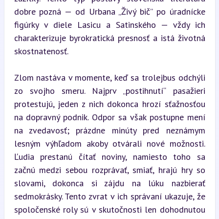
dobre pozná — od Urbana „Živý bič” po úradnícke 
figúrky v diele Lasicu a Satinského — vždy ich 
charakterizuje byrokratická presnosť a istá životná 
skostnatenosť.
Zlom nastáva v momente, keď sa trolejbus odchýli 
zo svojho smeru. Najprv „postihnutí“ pasažieri 
protestujú, jeden z nich dokonca hrozí sťažnosťou 
na dopravný podnik. Odpor sa však postupne mení 
na zvedavosť; prázdne minúty pred neznámym 
lesným výhľadom akoby otvárali nové možnosti. 
Ľudia prestanú čítať noviny, namiesto toho sa 
začnú medzi sebou rozprávať, smiať, hrajú hry so 
slovami, dokonca si zájdu na lúku nazbierať 
sedmokrásky. Tento zvrat v ich správaní ukazuje, že 
spoločenské roly sú v skutočnosti len dohodnutou 