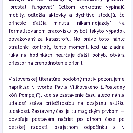
„prestali fungovať“. Celkom konkrétne vypínajú 
mobily, odložia aktovky a dychtivo sledujú, čo 
prinesie ďalšia minúta „nikam-nejazdy“. Na 
formalizovanom pracovisku by bol takýto výpadok 
považovaný za katastrofu. No práve toto náhle 
stratenie kontroly, tento moment, keď už žiadna 
ruka na hodinkách neurčuje ďalší pohyb, otvára 
priestor na prehodnotenie priorít.
V slovenskej literatúre podobný motív pozorujeme 
napríklad v tvorbe Pavla Vilikovského („Posledný 
kôň Pompejí“), kde sa zastavenie času alebo náhla 
udalosť stáva príležitosťou na ozajstnú skúšku 
ľudskosti. Zastavený čas je tu magickým prvkom — 
dovoľuje postavám načrieť po dlhom čase po 
detskej radosti, ozajstnom odpočinku a v 