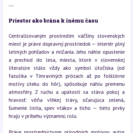
---
Priestor ako brána k inému času
Centralizovaným prostredím väčšiny slovenských 
miest je práve dopravný prostriedok — interiér plný 
letmých pohľadov a mlčania. Jeho náhle opustenie 
a prechod do lesa, miesta, ktoré v slovenskej 
literatúre stálo vždy ako symbol útočiska (od 
fazulíka v Timraviných prózach až po folklórne 
motívy úteku do hôr), spôsobuje náhlu premenu 
atmosféry. Z ruchu a upätosti sa stáva pokoj a 
hravosť: vôňa vlhkej trávy, očarujúca zelená, 
šumenie lístia, spev vtákov a ticho — tieto prvky 
hrajú v príbehu významnú rolu.
Práve prostredníctvom prírodných motívov autor 