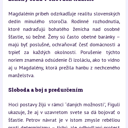
Magdalénin príbeh odzrkadľuje realitu slovenských 
dedín minulého storočia. Rodinné rozhodnutia, 
ktoré nadraďujú bohatého ženícha nad osobné 
šťastie, sú bežné. Ženy sú často obetné baránky – 
majú byť poslušné, ochraňovať česť domácnosti a 
trpieť za každých okolností. Porušenie týchto 
noriem znamená odsúdenie či izoláciu, ako to vidno 
aj u Magdalény, ktorá prežila hanbu z nechceného 
manželstva.
Sloboda a boj s predurčením
Hoci postavy žijú v rámci “daných možností”, Figuli 
ukazuje, že aj v uzavretom svete sa dá bojovať o 
šťastie. Petrov návrat je v istom zmysle rebéliou 
proti determinizmu – tichý, ale odhodlaný protest 