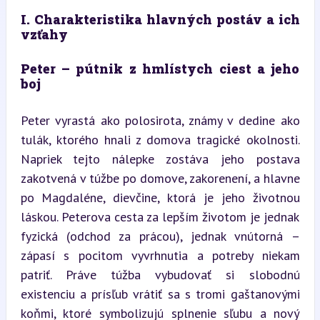
I. Charakteristika hlavných postáv a ich 
vzťahy
Peter – pútnik z hmlístych ciest a jeho 
boj
Peter vyrastá ako polosirota, známy v dedine ako 
tulák, ktorého hnali z domova tragické okolnosti. 
Napriek tejto nálepke zostáva jeho postava 
zakotvená v túžbe po domove, zakorenení, a hlavne 
po Magdaléne, dievčine, ktorá je jeho životnou 
láskou. Peterova cesta za lepším životom je jednak 
fyzická (odchod za prácou), jednak vnútorná – 
zápasí s pocitom vyvrhnutia a potreby niekam 
patriť. Práve túžba vybudovať si slobodnú 
existenciu a prísľub vrátiť sa s tromi gaštanovými 
koňmi, ktoré symbolizujú splnenie sľubu a nový 