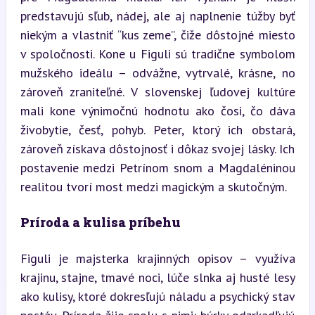
predstavujú sľub, nádej, ale aj naplnenie túžby byť 
niekým a vlastniť “kus zeme”, čiže dôstojné miesto 
v spoločnosti. Kone u Figuli sú tradične symbolom 
mužského ideálu – odvážne, vytrvalé, krásne, no 
zároveň zraniteľné. V slovenskej ľudovej kultúre 
mali kone výnimočnú hodnotu ako čosi, čo dáva 
živobytie, česť, pohyb. Peter, ktorý ich obstará, 
zároveň získava dôstojnosť i dôkaz svojej lásky. Ich 
postavenie medzi Petrínom snom a Magdaléninou 
realitou tvorí most medzi magickým a skutočným.
Príroda a kulisa príbehu
Figuli je majsterka krajinných opisov – využíva 
krajinu, stajne, tmavé noci, lúče slnka aj husté lesy 
ako kulisy, ktoré dokresľujú náladu a psychický stav 