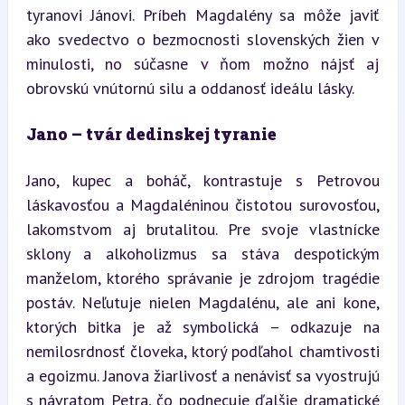
tyranovi Jánovi. Príbeh Magdalény sa môže javiť 
ako svedectvo o bezmocnosti slovenských žien v 
minulosti, no súčasne v ňom možno nájsť aj 
obrovskú vnútornú silu a oddanosť ideálu lásky.
Jano – tvár dedinskej tyranie
Jano, kupec a boháč, kontrastuje s Petrovou 
láskavosťou a Magdaléninou čistotou surovosťou, 
lakomstvom aj brutalitou. Pre svoje vlastnícke 
sklony a alkoholizmus sa stáva despotickým 
manželom, ktorého správanie je zdrojom tragédie 
postáv. Neľutuje nielen Magdalénu, ale ani kone, 
ktorých bitka je až symbolická – odkazuje na 
nemilosrdnosť človeka, ktorý podľahol chamtivosti 
a egoizmu. Janova žiarlivosť a nenávisť sa vyostrujú 
s návratom Petra, čo podnecuje ďalšie dramatické 