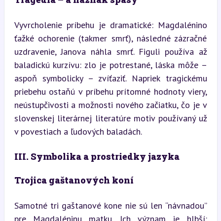
Vyvrcholenie príbehu je dramatické: Magdalénino 
ťažké ochorenie (takmer smrť), následné zázračné 
uzdravenie, Janova náhla smrť. Figuli používa až 
baladickú kurzívu: zlo je potrestané, láska môže – 
aspoň symbolicky – zvíťaziť. Napriek tragickému 
priebehu ostaňú v príbehu prítomné hodnoty viery, 
neústupčivosti a možnosti nového začiatku, čo je v 
slovenskej literárnej literatúre motiv používaný už 
v povestiach a ľudových baladách.
III. Symbolika a prostriedky jazyka
Trojica gaštanových koní
Samotné tri gaštanové kone nie sú len “návnadou” 
pre Magdaléninu matku. Ich význam je hlbší: 