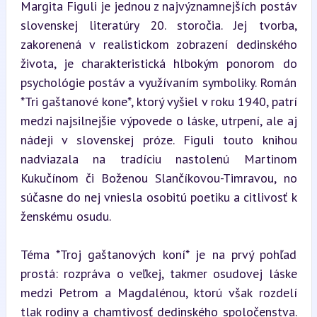
Margita Figuli je jednou z najvýznamnejších postáv 
slovenskej literatúry 20. storočia. Jej tvorba, 
zakorenená v realistickom zobrazení dedinského 
života, je charakteristická hlbokým ponorom do 
psychológie postáv a využívaním symboliky. Román 
*Tri gaštanové kone*, ktorý vyšiel v roku 1940, patrí 
medzi najsilnejšie výpovede o láske, utrpení, ale aj 
nádeji v slovenskej próze. Figuli touto knihou 
nadviazala na tradíciu nastolenú Martinom 
Kukučínom či Boženou Slančíkovou-Timravou, no 
súčasne do nej vniesla osobitú poetiku a citlivosť k 
ženskému osudu.
Téma *Troj gaštanových koní* je na prvý pohľad 
prostá: rozpráva o veľkej, takmer osudovej láske 
medzi Petrom a Magdalénou, ktorú však rozdelí 
tlak rodiny a chamtivosť dedinského spoločenstva. 