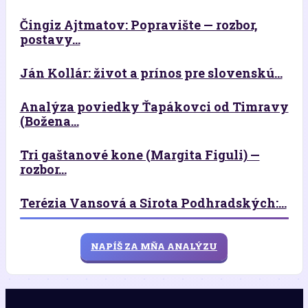
Čingiz Ajtmatov: Popravište — rozbor,
postavy...
Ján Kollár: život a prínos pre slovenskú...
Analýza poviedky Ťapákovci od Timravy
(Božena...
Tri gaštanové kone (Margita Figuli) —
rozbor...
Terézia Vansová a Sirota Podhradských:...
NAPÍŠ ZA MŇA ANALÝZU