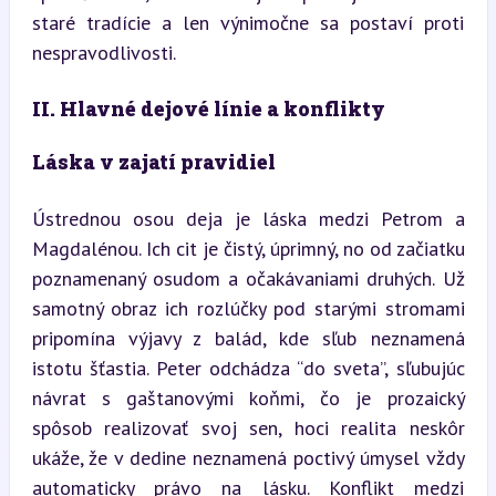
staré tradície a len výnimočne sa postaví proti 
nespravodlivosti.
II. Hlavné dejové línie a konflikty
Láska v zajatí pravidiel
Ústrednou osou deja je láska medzi Petrom a 
Magdalénou. Ich cit je čistý, úprimný, no od začiatku 
poznamenaný osudom a očakávaniami druhých. Už 
samotný obraz ich rozlúčky pod starými stromami 
pripomína výjavy z balád, kde sľub neznamená 
istotu šťastia. Peter odchádza “do sveta”, sľubujúc 
návrat s gaštanovými koňmi, čo je prozaický 
spôsob realizovať svoj sen, hoci realita neskôr 
ukáže, že v dedine neznamená poctivý úmysel vždy 
automaticky právo na lásku. Konflikt medzi 