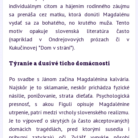
individuálnym citom a hájením rodinného záujmu 
sa prenáša cez matku, ktorá donúti Magdalénu 
vydať sa za bohatého, no krutého muža. Tento 
motiv opakuje slovenská literatúra často 
(napríklad v Ondrejovových prózach či v 
Kukučínovej *Dom v stráni*).
Týranie a dusivé ticho domácnosti
Po svadbe s Jánom začína Magdalénina kalvária. 
Najskôr je to sklamanie, neskôr prichádza fyzické 
násilie, ponižovanie, strata dieťaťa. Psychologická 
presnosť, s akou Figuli opisuje Magdalénine 
utrpenie, patrí medzi vrcholy slovenského realizmu. 
Je to výpoveď o skrytých (a často akceptovaných) 
domácich tragédiách, pred ktorými susedia i 
príbuzní zatvárajú oči. Zvlášť vypukle pôsobí 