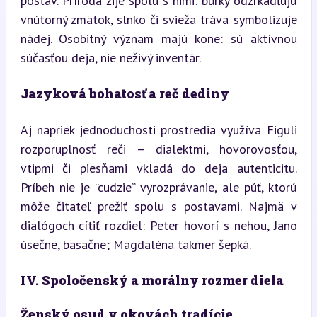
postáv. Príroda žije spolu s nimi: búrky odzrkadľujú 
vnútorný zmätok, slnko či svieža tráva symbolizuje 
nádej. Osobitný význam majú kone: sú aktívnou 
súčasťou deja, nie neživý inventár.
Jazyková bohatosť a reč dediny
Aj napriek jednoduchosti prostredia využíva Figuli 
rozporuplnosť reči – dialektmi, hovorovosťou, 
vtipmi či piesňami vkladá do deja autenticitu. 
Príbeh nie je “cudzie” vyrozprávanie, ale púť, ktorú 
môže čitateľ prežiť spolu s postavami. Najmä v 
dialógoch cítiť rozdiel: Peter hovorí s nehou, Jano 
úsečne, basačne; Magdaléna takmer šepká.
IV. Spoločenský a morálny rozmer diela
Ženský osud v okovách tradície