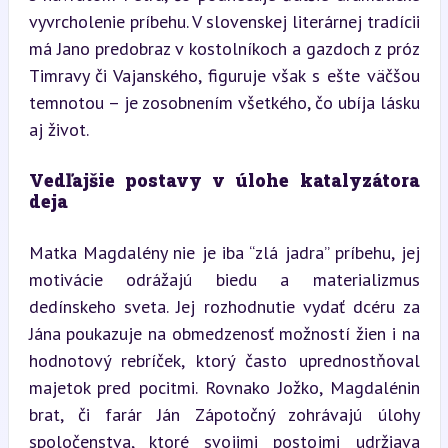
vyvrcholenie príbehu. V slovenskej literárnej tradícii 
má Jano predobraz v kostolníkoch a gazdoch z próz 
Timravy či Vajanského, figuruje však s ešte väčšou 
temnotou – je zosobnením všetkého, čo ubíja lásku 
aj život.
Vedľajšie postavy v úlohe katalyzátora 
deja
Matka Magdalény nie je iba “zlá jadra” príbehu, jej 
motivácie odrážajú biedu a materializmus 
dedínskeho sveta. Jej rozhodnutie vydať dcéru za 
Jána poukazuje na obmedzenosť možností žien i na 
hodnotový rebríček, ktorý často uprednostňoval 
majetok pred pocitmi. Rovnako Jožko, Magdalénin 
brat, či farár Ján Zápotočný zohrávajú úlohy 
spoločenstva, ktoré svojimi postojmi udržiava 