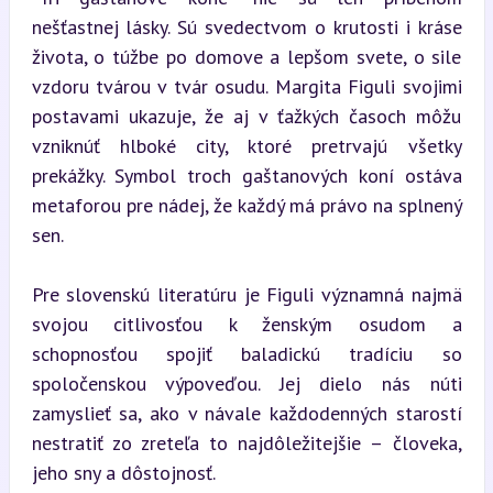
nešťastnej lásky. Sú svedectvom o krutosti i kráse 
života, o túžbe po domove a lepšom svete, o sile 
vzdoru tvárou v tvár osudu. Margita Figuli svojimi 
postavami ukazuje, že aj v ťažkých časoch môžu 
vzniknúť hlboké city, ktoré pretrvajú všetky 
prekážky. Symbol troch gaštanových koní ostáva 
metaforou pre nádej, že každý má právo na splnený 
sen.
Pre slovenskú literatúru je Figuli významná najmä 
svojou citlivosťou k ženským osudom a 
schopnosťou spojiť baladickú tradíciu so 
spoločenskou výpoveďou. Jej dielo nás núti 
zamyslieť sa, ako v návale každodenných starostí 
nestratiť zo zreteľa to najdôležitejšie – človeka, 
jeho sny a dôstojnosť.