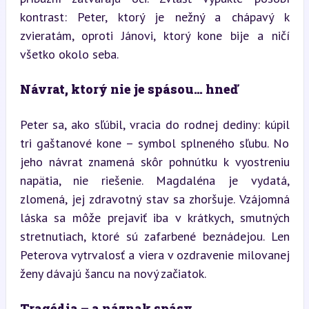
kontrast: Peter, ktorý je nežný a chápavý k 
zvieratám, oproti Jánovi, ktorý kone bije a ničí 
všetko okolo seba.
Návrat, ktorý nie je spásou… hneď
Peter sa, ako sľúbil, vracia do rodnej dediny: kúpil 
tri gaštanové kone – symbol splneného sľubu. No 
jeho návrat znamená skôr pohnútku k vyostreniu 
napätia, nie riešenie. Magdaléna je vydatá, 
zlomená, jej zdravotný stav sa zhoršuje. Vzájomná 
láska sa môže prejaviť iba v krátkych, smutných 
stretnutiach, ktoré sú zafarbené beznádejou. Len 
Peterova vytrvalosť a viera v ozdravenie milovanej 
ženy dávajú šancu na nový začiatok.
Tragédia – a náznak spásy