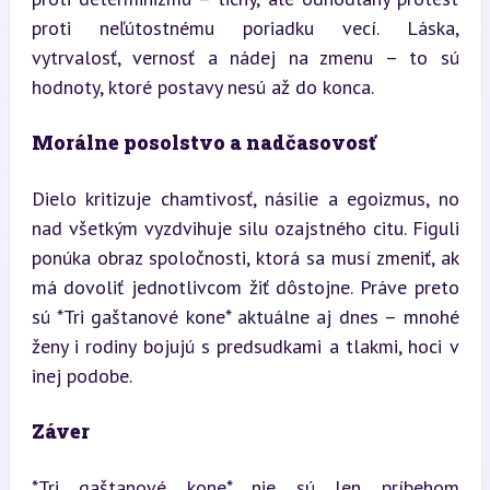
proti neľútostnému poriadku vecí. Láska, 
vytrvalosť, vernosť a nádej na zmenu – to sú 
hodnoty, ktoré postavy nesú až do konca.
Morálne posolstvo a nadčasovosť
Dielo kritizuje chamtivosť, násilie a egoizmus, no 
nad všetkým vyzdvihuje silu ozajstného citu. Figuli 
ponúka obraz spoločnosti, ktorá sa musí zmeniť, ak 
má dovoliť jednotlivcom žiť dôstojne. Práve preto 
sú *Tri gaštanové kone* aktuálne aj dnes – mnohé 
ženy i rodiny bojujú s predsudkami a tlakmi, hoci v 
inej podobe.
Záver
*Tri gaštanové kone* nie sú len príbehom 