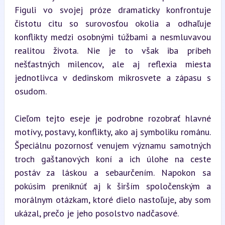
Figuli vo svojej próze dramaticky konfrontuje 
čistotu citu so surovosťou okolia a odhaľuje 
konflikty medzi osobnými túžbami a nesmluvavou 
realitou života. Nie je to však iba príbeh 
nešťastných milencov, ale aj reflexia miesta 
jednotlivca v dedinskom mikrosvete a zápasu s 
osudom.
Cieľom tejto eseje je podrobne rozobrať hlavné 
motívy, postavy, konflikty, ako aj symboliku románu. 
Špeciálnu pozornosť venujem významu samotných 
troch gaštanových koní a ich úlohe na ceste 
postáv za láskou a sebaurčením. Napokon sa 
pokúsim preniknúť aj k širším spoločenským a 
morálnym otázkam, ktoré dielo nastoľuje, aby som 
ukázal, prečo je jeho posolstvo nadčasové.