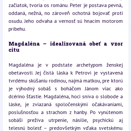
začiatok, tvoria os románu. Peter je postava pevná, 
oddaná, nežná, no zároveň ochotná bojovať proti 
osudu. Jeho odvaha a vernosť sú hnacím motorom 
príbehu.
Magdaléna – idealizovaná obeť a vzor 
citu
Magdaléna je v podstate archetypom ženskej 
obetavosti. Jej čistá láska k Petrovi je vystavená 
tvrdému skúšaniu rodinou, najmä matkou, pre ktorú 
je výhodný sobáš s boháčom Jánom viac ako 
dcérino šťastie. Magdaléna, hoci sníva o slobode a 
láske, je zviazaná spoločenskými očakávaniami, 
poslušnosťou a strachom z hanby. Po vynútenom 
sobáši prežíva utrpenie, násilie, psychickú aj 
telesnú bolesť – predovšetkým vďaka svetskému 