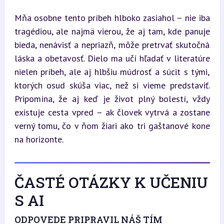
Mňa osobne tento príbeh hlboko zasiahol – nie iba 
tragédiou, ale najmä vierou, že aj tam, kde panuje 
bieda, nenávisť a nepriazň, môže pretrvať skutočná 
láska a obetavosť. Dielo ma učí hľadať v literatúre 
nielen príbeh, ale aj hlbšiu múdrosť a súcit s tými, 
ktorých osud skúša viac, než si vieme predstaviť. 
Pripomína, že aj keď je život plný bolestí, vždy 
existuje cesta vpred – ak človek vytrvá a zostane 
verný tomu, čo v ňom žiari ako tri gaštanové kone 
na horizonte.
ČASTÉ OTÁZKY K UČENIU
S AI
ODPOVEDE PRIPRAVIL NÁŠ TÍM