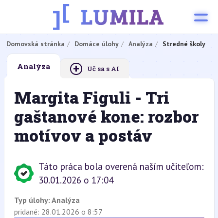
Domovská stránka
Domáce úlohy
Analýza
Stredné školy
+
Analýza
Uč sa s AI
Margita Figuli - Tri
gaštanové kone: rozbor
motívov a postáv
Táto práca bola overená naším učiteľom:
30.01.2026 o 17:04
Typ úlohy:
Analýza
pridané: 28.01.2026 o 8:57