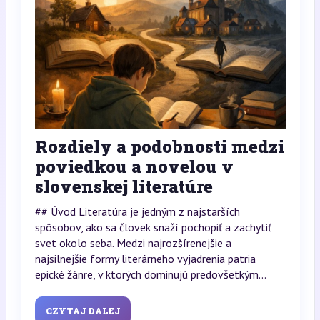
Rozdiely a podobnosti medzi
poviedkou a novelou v
slovenskej literatúre
## Úvod Literatúra je jedným z najstarších
spôsobov, ako sa človek snaží pochopiť a zachytiť
svet okolo seba. Medzi najrozšírenejšie a
najsilnejšie formy literárneho vyjadrenia patria
epické žánre, v ktorých dominujú predovšetkým...
CZYTAJ DALEJ