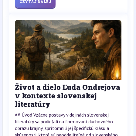
CZYTAJ DALEJ
Život a dielo Ľuda Ondrejova
v kontexte slovenskej
literatúry
## Úvod Vzácne postavy v dejinách slovenskej
literatúry sa podieľali na formovaní duchovného
obrazu krajiny, sprítomnili jej špecifickú krásu a
skúsenosti, ktoré sú neoddeliteľné od slovenského