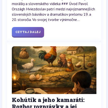
morálky a slovenského vidieka ### Úvod Pavol
Országh Hviezdoslav patrí medzi najvýznamnejších
slovenských básnikov a dramatikov prelomu 19. a
20. storočia. Vo svojej tvorbe výnimočne...
CZYTAJ DALEJ
Kohútik a jeho kamaráti:
Rozbor rozprávky a jej