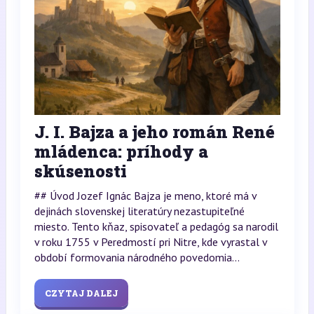
J. I. Bajza a jeho román René
mládenca: príhody a
skúsenosti
## Úvod Jozef Ignác Bajza je meno, ktoré má v
dejinách slovenskej literatúry nezastupiteľné
miesto. Tento kňaz, spisovateľ a pedagóg sa narodil
v roku 1755 v Peredmostí pri Nitre, kde vyrastal v
období formovania národného povedomia...
CZYTAJ DALEJ