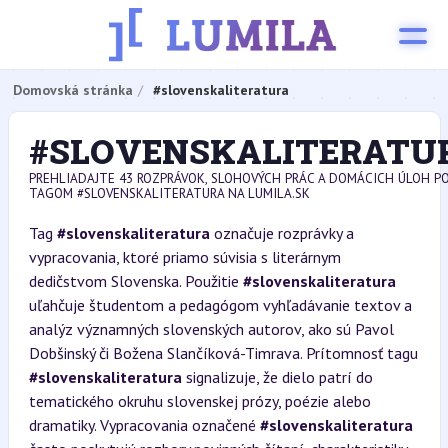
Domovská stránka
#slovenskaliteratura
#SLOVENSKALITERATU
PREHLIADAJTE 43 ROZPRÁVOK, SLOHOVÝCH PRÁC A DOMÁCICH ÚLOH P
TAGOM #SLOVENSKALITERATURA NA LUMILA.SK
Tag
#slovenskaliteratura
označuje rozprávky a
vypracovania, ktoré priamo súvisia s literárnym
dedičstvom Slovenska. Použitie
#slovenskaliteratura
uľahčuje študentom a pedagógom vyhľadávanie textov a
analýz významných slovenských autorov, ako sú Pavol
Dobšinský či Božena Slančíková-Timrava. Prítomnosť tagu
#slovenskaliteratura
signalizuje, že dielo patrí do
tematického okruhu slovenskej prózy, poézie alebo
dramatiky. Vypracovania označené
#slovenskaliteratura