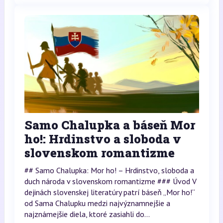
Samo Chalupka a báseň Mor
ho!: Hrdinstvo a sloboda v
slovenskom romantizme
## Samo Chalupka: Mor ho! – Hrdinstvo, sloboda a
duch národa v slovenskom romantizme ### Úvod V
dejinách slovenskej literatúry patrí báseň „Mor ho!“
od Sama Chalupku medzi najvýznamnejšie a
najznámejšie diela, ktoré zasiahli do...