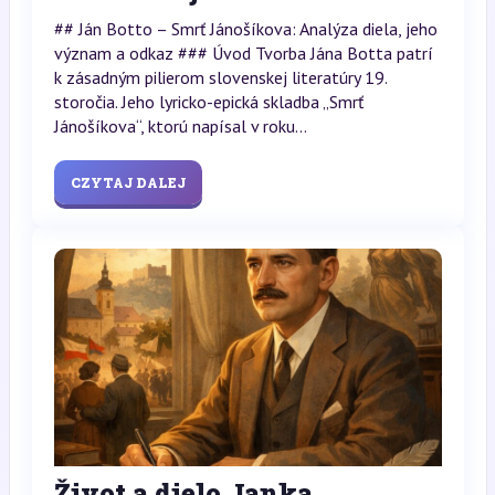
## Ján Botto – Smrť Jánošíkova: Analýza diela, jeho
význam a odkaz ### Úvod Tvorba Jána Botta patrí
k zásadným pilierom slovenskej literatúry 19.
storočia. Jeho lyricko-epická skladba „Smrť
Jánošíkova“, ktorú napísal v roku...
CZYTAJ DALEJ
Život a dielo Janka