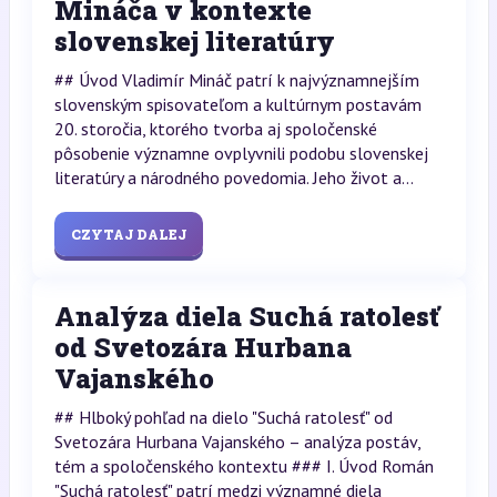
Mináča v kontexte
slovenskej literatúry
## Úvod Vladimír Mináč patrí k najvýznamnejším
slovenským spisovateľom a kultúrnym postavám
20. storočia, ktorého tvorba aj spoločenské
pôsobenie významne ovplyvnili podobu slovenskej
literatúry a národného povedomia. Jeho život a...
CZYTAJ DALEJ
Analýza diela Suchá ratolesť
od Svetozára Hurbana
Vajanského
## Hlboký pohľad na dielo "Suchá ratolesť" od
Svetozára Hurbana Vajanského – analýza postáv,
tém a spoločenského kontextu ### I. Úvod Román
"Suchá ratolesť" patrí medzi významné diela