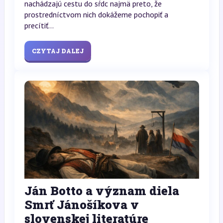
nachádzajú cestu do sŕdc najmä preto, že
prostredníctvom nich dokážeme pochopiť a
precítiť...
CZYTAJ DALEJ
Ján Botto a význam diela
Smrť Jánošíkova v
slovenskej literatúre