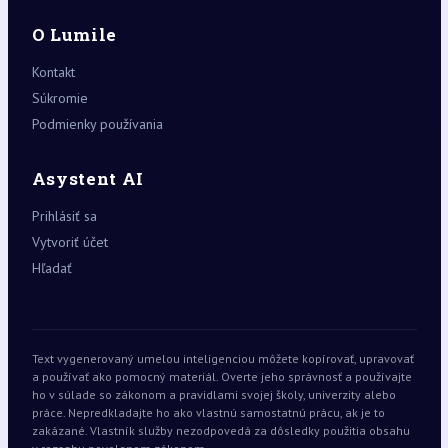
O Lumile
Kontakt
Súkromie
Podmienky používania
Asystent AI
Prihlásiť sa
Vytvoriť účet
Hľadať
Text vygenerovaný umelou inteligenciou môžete kopírovať, upravovať
a používať ako pomocný materiál. Overte jeho správnosť a používajte
ho v súlade so zákonom a pravidlami svojej školy, univerzity alebo
práce. Nepredkladajte ho ako vlastnú samostatnú prácu, ak je to
zakázané. Vlastník služby nezodpovedá za dôsledky použitia obsahu