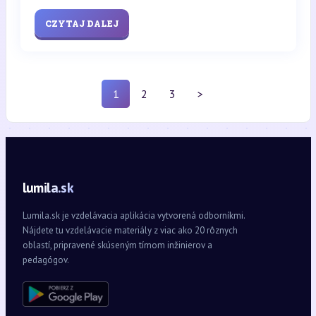
CZYTAJ DALEJ
1
2
3
>
lumila.sk
Lumila.sk je vzdelávacia aplikácia vytvorená odborníkmi.
Nájdete tu vzdelávacie materiály z viac ako 20 rôznych
oblastí, pripravené skúseným tímom inžinierov a
pedagógov.