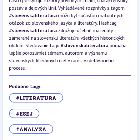
často poskytujú rozbory povinných čítaní, charakteristiky
postáv a dejových línií. Vyhľadávané rozprávky s tagom
#slovenskaliteratura
môžu byť súčasťou maturitných
otázok zo slovenského jazyka a literatúry. Hashtag
#slovenskaliteratura
združuje učebné materiály
zamerané na slovenskú literatúru všetkých historických
období. Sledovanie tagu
#slovenskaliteratura
pomáha
lepšie porozumieť témam, autorom a významu
slovenských literárnych diel v rámci vzdelávacieho
procesu.
Podobné tagy:
#LITERATURA
#ESEJ
#ANALYZA