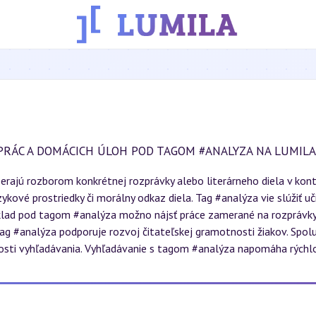
PRÁC A DOMÁCICH ÚLOH POD TAGOM #ANALYZA NA LUMILA
erajú rozborom konkrétnej rozprávky alebo literárneho diela v kon
zykové prostriedky či morálny odkaz diela. Tag #analýza vie slúžiť
íklad pod tagom #analýza možno nájsť práce zamerané na rozprávk
tag #analýza podporuje rozvoj čitateľskej gramotnosti žiakov. Spo
osti vyhľadávania. Vyhľadávanie s tagom #analýza napomáha rýchlo