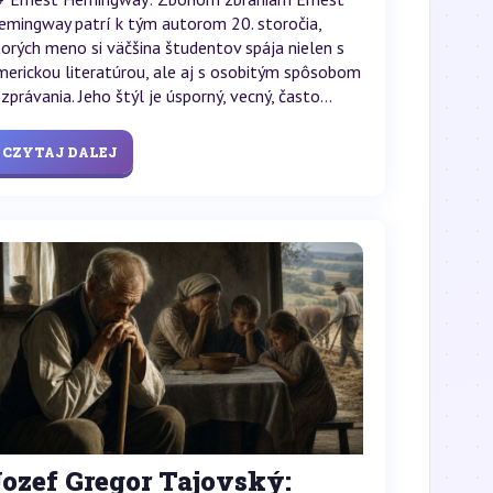
emingway patrí k tým autorom 20. storočia,
torých meno si väčšina študentov spája nielen s
merickou literatúrou, ale aj s osobitým spôsobom
zprávania. Jeho štýl je úsporný, vecný, často...
CZYTAJ DALEJ
ozef Gregor Tajovský: