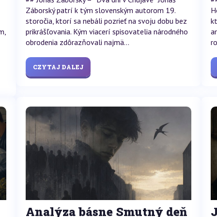
Záborský patrí k tým slovenským autorom 19.
H
storočia, ktorí sa nebáli pozrieť na svoju dobu bez
k
m,
prikrášľovania. Kým viacerí spisovatelia národného
a
obrodenia zdôrazňovali najmä...
ro
CZYTAJ DALEJ
Analýza básne Smutný deň
J