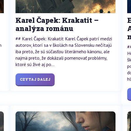
Karel Čapek: Krakatit –
analýza románu
## Karel Čapek: Krakatit Karel Čapek patrí medzi
m
autorov, ktorí sa v školách na Slovensku nečítajú
#
iba preto, že sú súčasťou literárneho kánonu, ale
H
najmä preto, že dokázali pomenovať problémy,
š
ktoré sú živé aj po...
p
d
h
CZYTAJ DALEJ