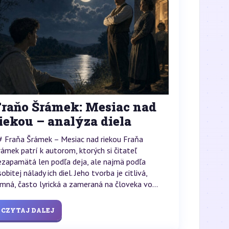
Fraňo Šrámek: Mesiac nad
iekou – analýza diela
# Fraňa Šrámek – Mesiac nad riekou Fraňa
rámek patrí k autorom, ktorých si čitateľ
ezapamätá len podľa deja, ale najmä podľa
obitej nálady ich diel. Jeho tvorba je citlivá,
emná, často lyrická a zameraná na človeka vo...
CZYTAJ DALEJ