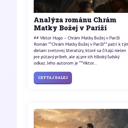
Analýza románu Chrám
Matky Božej v Paríži
## Viktor Hugo – Chrám Matky Božej v Paríži
Román **Chrám Matky Božej v Paríži** patrí k tý
dielam svetovej literatúry, ktoré sa čítajú nielen
pre pútavý príbeh, ale aj pre ich hlboký ľudský
odkaz. Jeho autorom je **Viktor...
CZYTAJ DALEJ