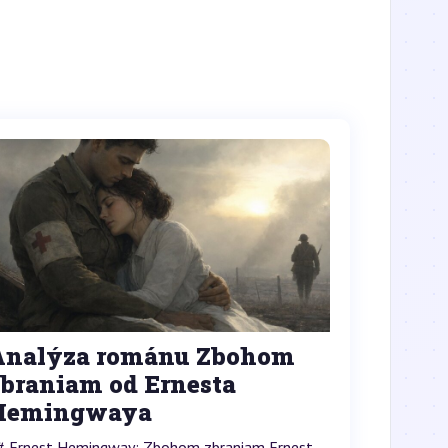
Analýza románu Zbohom
zbraniam od Ernesta
Hemingwaya
# Ernest Hemingway: Zbohom zbraniam Ernest