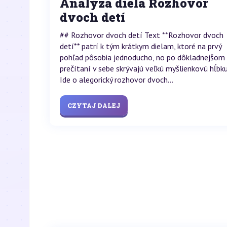
Analýza diela Rozhovor
dvoch detí
## Rozhovor dvoch detí Text **Rozhovor dvoch
detí** patrí k tým krátkym dielam, ktoré na prvý
pohľad pôsobia jednoducho, no po dôkladnejšom
prečítaní v sebe skrývajú veľkú myšlienkovú hĺbku
Ide o alegorický rozhovor dvoch...
CZYTAJ DALEJ