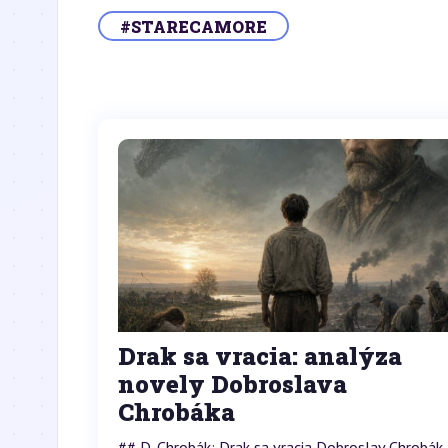
#STARECAMORE
Drak sa vracia: analýza
novely Dobroslava
Chrobáka
## D. Chrobák: Drak sa vracia Dobroslav Chrobák