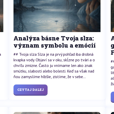
Analýza básne Tvoja slza:
význam symbolu a emócií
F
a
## Tvoja slza Slza je na prvý pohľad iba drobná
kvapka vody. Objaví sa v oku, skĺzne po tvári a o
#
chvíľu zmizne. Často ju vnímame len ako znak
g
smútku, slabosti alebo bolesti. Keď sa však nad
l
ňou zamyslíme hlbšie, zistíme, že v sebe...
a
ži
CZYTAJ DALEJ