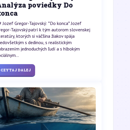
Analýza poviedky Do
konca
# Jozef Gregor-Tajovský: *Do konca* Jozef
regor-Tajovský patrí k tým autorom slovenskej
teratúry, ktorých si väčšina žiakov spája
redovšetkým s dedinou, s realistickým
obrazením jednoduchých ľudí a s hlbokým
ociálnym...
CZYTAJ DALEJ