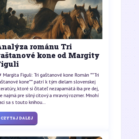
Analýza románu Tri
gaštanové kone od Margity
iguli
# Margita Figuli: Tri gaštanové kone Román **Tri
aštanové kone** patrí k tým dielam slovenskej
iteratúry, ktoré si čitateľ nezapamätá iba pre dej,
le najmä pre silný citový a mravný rozmer. Mnohí
aci sa s touto knihou...
CZYTAJ DALEJ