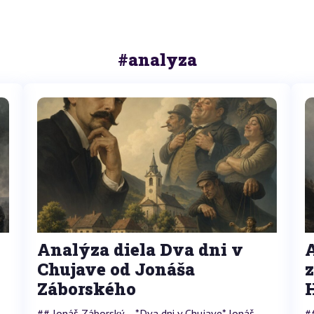
#analyza
Analýza diela Dva dni v
Chujave od Jonáša
Záborského
## Jonáš Záborský – *Dva dni v Chujave* Jonáš
#