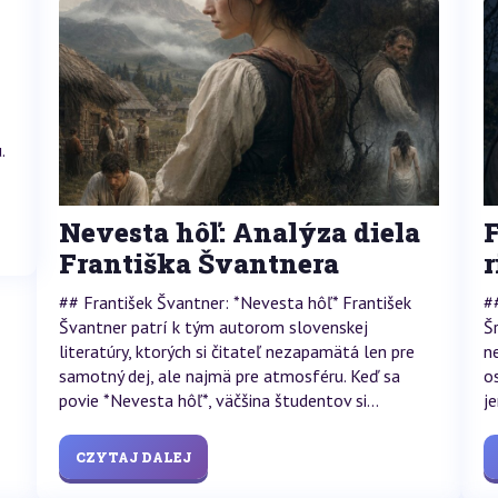
.
Nevesta hôľ: Analýza diela
Františka Švantnera
r
## František Švantner: *Nevesta hôľ* František
#
Švantner patrí k tým autorom slovenskej
Š
literatúry, ktorých si čitateľ nezapamätá len pre
n
samotný dej, ale najmä pre atmosféru. Keď sa
os
povie *Nevesta hôľ*, väčšina študentov si...
j
CZYTAJ DALEJ