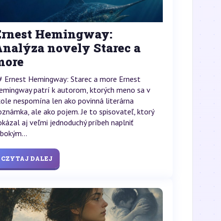
Ernest Hemingway:
Analýza novely Starec a
more
# Ernest Hemingway: Starec a more Ernest
emingway patrí k autorom, ktorých meno sa v
kole nespomína len ako povinná literárna
oznámka, ale ako pojem. Je to spisovateľ, ktorý
okázal aj veľmi jednoduchý príbeh naplniť
lbokým...
CZYTAJ DALEJ