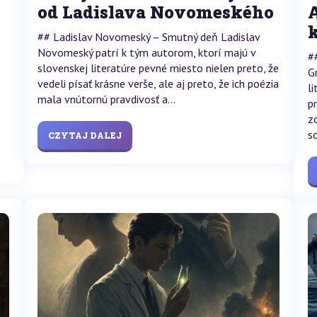
od Ladislava Novomeského
## Ladislav Novomeský – Smutný deň Ladislav
Novomeský patrí k tým autorom, ktorí majú v
#
slovenskej literatúre pevné miesto nielen preto, že
G
vedeli písať krásne verše, ale aj preto, že ich poézia
li
mala vnútornú pravdivosť a...
s
p
z
s
CZYTAJ DALEJ