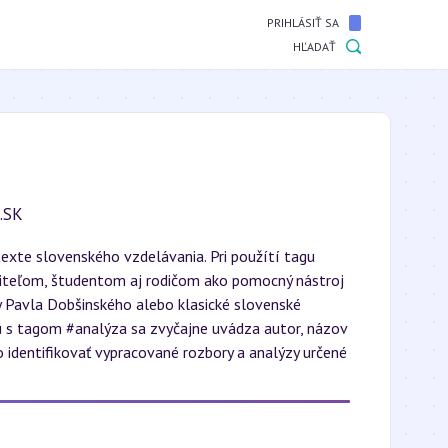
PRIHLÁSIŤ SA
HĽADAŤ
.SK
texte slovenského vzdelávania. Pri použítí tagu
 učiteľom, študentom aj rodičom ako pomocný nástroj
y Pavla Dobšinského alebo klasické slovenské
lu s tagom #analýza sa zvyčajne uvádza autor, názov
 identifikovať vypracované rozbory a analýzy určené