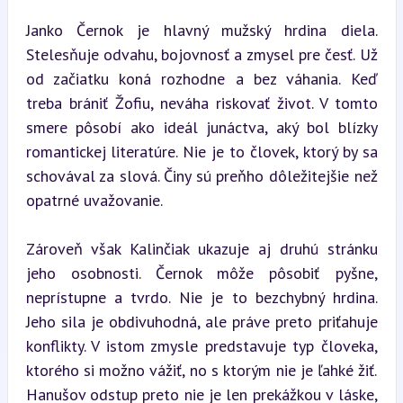
Janko Černok je hlavný mužský hrdina diela. 
Stelesňuje odvahu, bojovnosť a zmysel pre česť. Už 
od začiatku koná rozhodne a bez váhania. Keď 
treba brániť Žofiu, neváha riskovať život. V tomto 
smere pôsobí ako ideál junáctva, aký bol blízky 
romantickej literatúre. Nie je to človek, ktorý by sa 
schovával za slová. Činy sú preňho dôležitejšie než 
opatrné uvažovanie.
Zároveň však Kalinčiak ukazuje aj druhú stránku 
jeho osobnosti. Černok môže pôsobiť pyšne, 
neprístupne a tvrdo. Nie je to bezchybný hrdina. 
Jeho sila je obdivuhodná, ale práve preto priťahuje 
konflikty. V istom zmysle predstavuje typ človeka, 
ktorého si možno vážiť, no s ktorým nie je ľahké žiť. 
Hanušov odstup preto nie je len prekážkou v láske, 