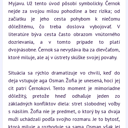
Myjavu. Už tento úvod pôsobí symbolicky. Černok 
nejde za svojou milou pohodlne a bez rizika; od 
začiatku je jeho cesta pohybom k niečomu 
dôležitému, čo treba doslova vybojovať. V 
literatúre býva cesta často obrazom vnútorného 
dozrievania, a v tomto prípade to platí 
dvojnásobne. Černok sa nevydáva iba za dievčaťom, 
ktoré miluje, ale aj v ústrety skúške svojej povahy.
Situácia sa rýchlo dramatizuje vo chvíli, keď do 
deja vstupuje aga Osman. Žofia je unesená, hoci jej 
cit patrí Černokovi. Tento moment je mimoriadne 
dôležitý, pretože hneď odhaľuje jeden zo 
základných konfliktov diela: stret slobodnej voľby 
s násilím. Žofia nie je predmet, o ktorý by sa dvaja 
muži uchádzali podľa svojho rozmaru. Je to bytosť, 
ktorá miluje a rozhoduje sa sama. Osman však jej 