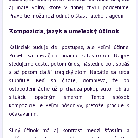
aj malé voľby, ktoré v danej chvíli podceníme. 
Práve tie môžu rozhodnúť o šťastí alebo tragédii.
Kompozícia, jazyk a umelecký účinok
Kalinčiak buduje dej postupne, ale veľmi účinne. 
Príbeh sa nezačína priamo katastrofou. Najprv 
sledujeme cestu, potom únos, následne boj, sobáš 
a až potom ďalší tragický zlom. Napätie sa teda 
stupňuje. Keď sa čitateľ domnieva, že po 
oslobodení Žofie už prichádza pokoj, autor obráti 
situáciu opačným smerom. Tento spôsob 
kompozície je veľmi pôsobivý, pretože pracuje s 
očakávaním.
Silný účinok má aj kontrast medzi šťastím a 