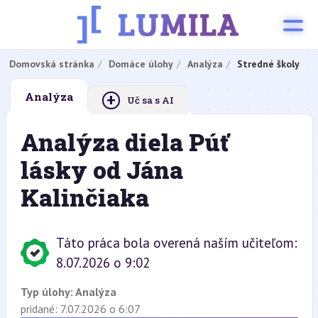
Domovská stránka
Domáce úlohy
Analýza
Stredné školy
+
Analýza
Uč sa s AI
Analýza diela Púť
lásky od Jána
Kalinčiaka
Táto práca bola overená naším učiteľom:
8.07.2026 o 9:02
Typ úlohy:
Analýza
pridané: 7.07.2026 o 6:07