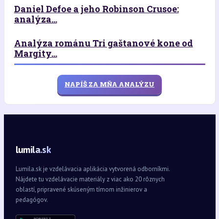
Daniel Defoe a jeho Robinson Crusoe:
analýza...
Analýza románu Tri gaštanové kone od
Margity...
NAPÍŠ ZA MŇA ANALÝZU
lumila.sk
Lumila.sk je vzdelávacia aplikácia vytvorená odborníkmi.
Nájdete tu vzdelávacie materiály z viac ako 20 rôznych
oblastí, pripravené skúseným tímom inžinierov a
pedagógov.