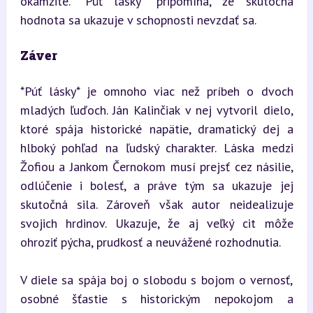
okamžite. *Púť lásky* pripomína, že skutočná 
hodnota sa ukazuje v schopnosti nevzdať sa.
Záver
*Púť lásky* je omnoho viac než príbeh o dvoch 
mladých ľuďoch. Ján Kalinčiak v nej vytvoril dielo, 
ktoré spája historické napätie, dramatický dej a 
hlboký pohľad na ľudský charakter. Láska medzi 
Žofiou a Jankom Černokom musí prejsť cez násilie, 
odlúčenie i bolesť, a práve tým sa ukazuje jej 
skutočná sila. Zároveň však autor neidealizuje 
svojich hrdinov. Ukazuje, že aj veľký cit môže 
ohroziť pýcha, prudkosť a neuvážené rozhodnutia.
V diele sa spája boj o slobodu s bojom o vernosť, 
osobné šťastie s historickým nepokojom a 