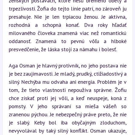
ženských postavách, ktoré nesú bremeno obety a 
trpezlivosti. Žofia do tejto línie patrí, no zároveň ju 
presahuje. Nie je len trpiacou ženou. Je aktívna, 
rozhodná a schopná konať. Dva roky hľadať 
milovaného človeka znamená viac než romantickú 
oddanosť. Znamená to pevnú vôľu a hlboké 
presvedčenie, že láska stojí za námahu i bolesť.
Aga Osman je hlavný protivník, no jeho postava nie 
je bez zaujímavosti. Je mladý, prudký, ctižiadostivý a 
silný. Nechýba mu odvaha ani energia. Problém je v 
tom, že tieto vlastnosti nepoužíva správne. Žofiu 
chce získať proti jej vôli, a keď neuspeje, koná z 
pomsty. V jeho správaní sa mieša vášeň so 
zranenou pýchou. Je nebezpečný práve preto, že nie 
je slabý. Keby bol iba obyčajným zloduchom, 
nevyvolával by taký silný konflikt. Osman ukazuje, 