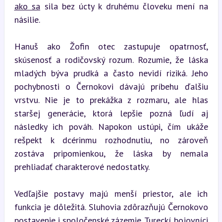
ako sa
 sila bez úcty k druhému človeku mení na 
násilie.
Hanuš ako Žofin otec zastupuje opatrnosť, 
skúsenosť a rodičovský rozum. Rozumie, že láska 
mladých býva prudká a často nevidí riziká. Jeho 
pochybnosti o Černokovi dávajú príbehu ďalšiu 
vrstvu. Nie je to prekážka z rozmaru, ale hlas 
staršej generácie, ktorá lepšie pozná ľudí aj 
následky ich pováh. Napokon ustúpi, čím ukáže 
rešpekt k dcérinmu rozhodnutiu, no zároveň 
zostáva pripomienkou, že láska by nemala 
prehliadať charakterové nedostatky.
Vedľajšie postavy majú menší priestor, ale ich 
funkcia je dôležitá. Sluhovia zdôrazňujú Černokovo 
postavenie i spoločenské zázemie. Tureckí bojovníci 