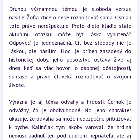
Druhou významnou témou je sloboda verzus 
násilie. Žofia chce o sebe rozhodovať sama. Osman 
toto právo nerešpektuje. Preto dielo kladie stále 
aktuálnu otázku: môže byť láska vynútená? 
Odpoveď je jednoznačná. Cit bez slobody nie je 
láskou, ale násilím. Hoci je príbeh zasadený do 
historickej doby, jeho posolstvo ostáva živé aj 
dnes, keď sa viac hovorí o osobnej dôstojnosti, 
súhlase a práve človeka rozhodovať o svojom 
živote.
Výrazná je aj téma odvahy a hrdosti. Černok je 
odvážny, čo je obdivuhodné. No jeho charakter 
ukazuje, že odvaha sa môže nebezpečne približovať 
k pýche. Kalinčiak tým akoby varoval, že hrdina 
nemusí padnúť len pod úderom nepriateľa, ale aj 