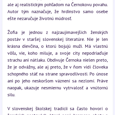
ale aj realistickým pohľadom na Černokovu povahu. 
Autor tým naznačuje, že hrdinstvo samo osebe 
ešte nezaručuje životnú múdrosť.
Žofia je jednou z najzaujímavejších ženských 
postáv v staršej slovenskej literatúre. Nie je len 
krásna dievčina, o ktorú bojujú muži. Má vlastnú 
vôľu, vie, koho miluje, a svoje city nepodriaďuje 
strachu ani nátlaku. Obdivuje Černoka nielen preto, 
že je odvážny, ale aj preto, že v ňom vidí človeka 
schopného stáť na strane spravodlivosti. Po únose 
ani po jeho neskoršom väznení sa nezlomí. Práve 
naopak, ukazuje nesmiernu vytrvalosť a vnútornú 
silu.
V slovenskej školskej tradícii sa často hovorí o 