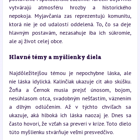
vytvárajú atmosféru hrozby a historického 
nepokoja. Myjavčania zas reprezentujú komunitu, 
ktorá nie je od udalostí oddelená. To, čo sa deje 
hlavným postavám, nezasahuje iba ich súkromie, 
ale aj život celej obce.
Hlavné témy a myšlienky diela
Najdôležitejšou témou je nepochybne láska, ale 
nie láska idylická. Kalinčiak ukazuje cit ako skúšku. 
Žofia a Černok musia prejsť únosom, bojom, 
nesúhlasom otca, svadobným nešťastím, väznením 
a dlhým odlúčením. Až v týchto chvíľach sa 
ukazuje, aká hlboká ich láska naozaj je. Dnes sa 
často hovorí, že vzťah sa preverí v kríze. Toto dielo 
túto myšlienku stvárňuje veľmi presvedčivo.