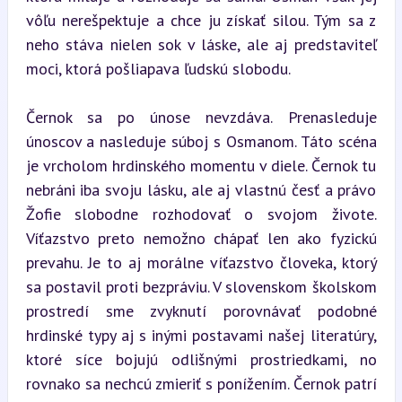
vôľu nerešpektuje a chce ju získať silou. Tým sa z 
neho stáva nielen sok v láske, ale aj predstaviteľ 
moci, ktorá pošliapava ľudskú slobodu.
Černok sa po únose nevzdáva. Prenasleduje 
únoscov a nasleduje súboj s Osmanom. Táto scéna 
je vrcholom hrdinského momentu v diele. Černok tu 
nebráni iba svoju lásku, ale aj vlastnú česť a právo 
Žofie slobodne rozhodovať o svojom živote. 
Víťazstvo preto nemožno chápať len ako fyzickú 
prevahu. Je to aj morálne víťazstvo človeka, ktorý 
sa postavil proti bezpráviu. V slovenskom školskom 
prostredí sme zvyknutí porovnávať podobné 
hrdinské typy aj s inými postavami našej literatúry, 
ktoré síce bojujú odlišnými prostriedkami, no 
rovnako sa nechcú zmieriť s ponížením. Černok patrí 