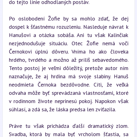
do tejto línie odhodlaných postáv.
Po oslobodení Žofie by sa mohlo zdať, že dej 
dospel k šťastnému rozuzleniu. Nasleduje návrat k 
Hanušovi a otázka sobáša. Ani tu však Kalinčiak 
nezjednodušuje situáciu. Otec Žofie nemá voči 
Černokovi úplnú dôveru. Vníma ho ako človeka 
hrdého, tvrdého a možno až príliš sebavedomého. 
Tento postoj je veľmi dôležitý, pretože autor ním 
naznačuje, že aj hrdina má svoje slabiny. Hanuš 
neodmieta Černoka bezdôvodne. Cíti, že veľká 
odvaha môže byť sprevádzaná vlastnosťami, ktoré 
v rodinnom živote neprinesú pokoj. Napokon však 
súhlasí, a zdá sa, že láska predsa len zvíťazila.
Práve tu však prichádza ďalší dramatický zlom. 
Svadba, ktorá by mala byť vrcholom šťastia, sa 