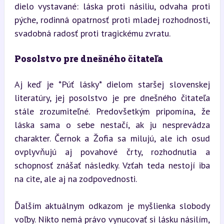
dielo vystavané: láska proti násiliu, odvaha proti 
pýche, rodinná opatrnosť proti mladej rozhodnosti, 
svadobná radosť proti tragickému zvratu.
Posolstvo pre dnešného čitateľa
Aj keď je *Púť lásky* dielom staršej slovenskej 
literatúry, jej posolstvo je pre dnešného čitateľa 
stále zrozumiteľné. Predovšetkým pripomína, že 
láska sama o sebe nestačí, ak ju nesprevádza 
charakter. Černok a Žofia sa milujú, ale ich osud 
ovplyvňujú aj povahové črty, rozhodnutia a 
schopnosť znášať následky. Vzťah teda nestojí iba 
na cite, ale aj na zodpovednosti.
Ďalším aktuálnym odkazom je myšlienka slobody 
voľby. Nikto nemá právo vynucovať si lásku násilím, 