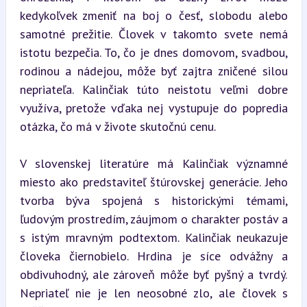
kedykoľvek zmeniť na boj o česť, slobodu alebo 
samotné prežitie. Človek v takomto svete nemá 
istotu bezpečia. To, čo je dnes domovom, svadbou, 
rodinou a nádejou, môže byť zajtra zničené silou 
nepriateľa. Kalinčiak túto neistotu veľmi dobre 
využíva, pretože vďaka nej vystupuje do popredia 
otázka, čo má v živote skutočnú cenu.
V slovenskej literatúre má Kalinčiak významné 
miesto ako predstaviteľ štúrovskej generácie. Jeho 
tvorba býva spojená s historickými témami, 
ľudovým prostredím, záujmom o charakter postáv a 
s istým mravným podtextom. Kalinčiak neukazuje 
človeka čiernobielo. Hrdina je síce odvážny a 
obdivuhodný, ale zároveň môže byť pyšný a tvrdý. 
Nepriateľ nie je len neosobné zlo, ale človek s 