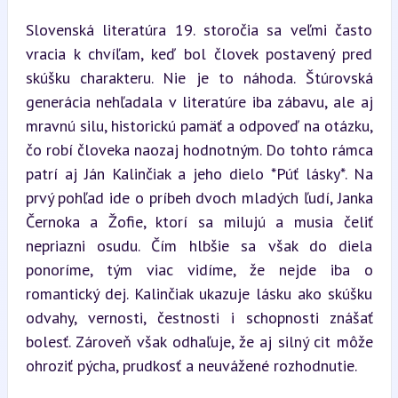
Slovenská literatúra 19. storočia sa veľmi často 
vracia k chvíľam, keď bol človek postavený pred 
skúšku charakteru. Nie je to náhoda. Štúrovská 
generácia nehľadala v literatúre iba zábavu, ale aj 
mravnú silu, historickú pamäť a odpoveď na otázku, 
čo robí človeka naozaj hodnotným. Do tohto rámca 
patrí aj Ján Kalinčiak a jeho dielo *Púť lásky*. Na 
prvý pohľad ide o príbeh dvoch mladých ľudí, Janka 
Černoka a Žofie, ktorí sa milujú a musia čeliť 
nepriazni osudu. Čím hlbšie sa však do diela 
ponoríme, tým viac vidíme, že nejde iba o 
romantický dej. Kalinčiak ukazuje lásku ako skúšku 
odvahy, vernosti, čestnosti i schopnosti znášať 
bolesť. Zároveň však odhaľuje, že aj silný cit môže 
ohroziť pýcha, prudkosť a neuvážené rozhodnutie.