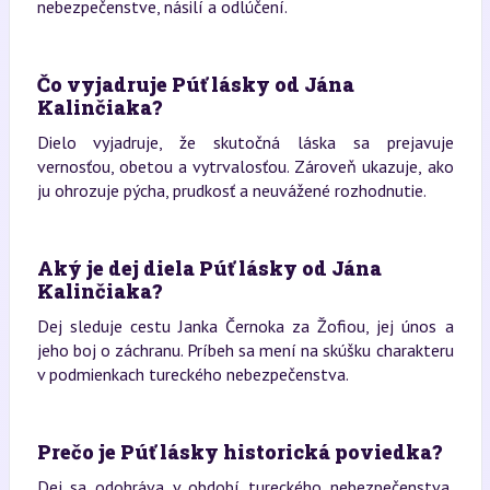
nebezpečenstve, násilí a odlúčení.
Čo vyjadruje Púť lásky od Jána
Kalinčiaka?
Dielo vyjadruje, že skutočná láska sa prejavuje
vernosťou, obetou a vytrvalosťou. Zároveň ukazuje, ako
ju ohrozuje pýcha, prudkosť a neuvážené rozhodnutie.
Aký je dej diela Púť lásky od Jána
Kalinčiaka?
Dej sleduje cestu Janka Černoka za Žofiou, jej únos a
jeho boj o záchranu. Príbeh sa mení na skúšku charakteru
v podmienkach tureckého nebezpečenstva.
Prečo je Púť lásky historická poviedka?
Dej sa odohráva v období tureckého nebezpečenstva,