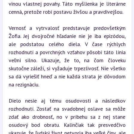
vinou vlastnej povahy. Táto myšlienka je literárne 
cenná, pretože robí postavu živšou a pravdivejšou.
Vernosť a vytrvalosť predstavuje predovšetkým 
Žofia. Jej dvojročné hľadanie nie je iba epizódou, 
ale podstatou celého diela. V čase rýchlych 
rozhodnutí a povrchných vzťahov pôsobí táto línia 
veľmi silno. Ukazuje, že to, na čom človeku 
skutočne záleží, si vyžaduje trpezlivosť. Nie všetko 
sa dá vyriešiť hneď a nie každá strata je dôvodom 
na rezignáciu.
Dielo nesie aj tému osudovosti a následkov 
rozhodnutí. Zostať na svadobnej oslave sa môže 
zdať ako drobnosť, no v príbehu sa z nej stane 
osudový bod obratu. Kalinčiak tak presvedčivo 
ukazuje, že ľudský život netvoria iba veľké činy, ale 