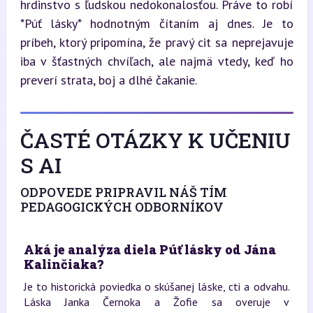
hrdinstvo s ľudskou nedokonalosťou. Práve to robí 
*Púť lásky* hodnotným čítaním aj dnes. Je to 
príbeh, ktorý pripomína, že pravý cit sa neprejavuje 
iba v šťastných chvíľach, ale najmä vtedy, keď ho 
preverí strata, boj a dlhé čakanie.
ČASTÉ OTÁZKY K UČENIU
S AI
ODPOVEDE PRIPRAVIL NÁŠ TÍM
PEDAGOGICKÝCH ODBORNÍKOV
Aká je analýza diela Púť lásky od Jána
Kalinčiaka?
Je to historická poviedka o skúšanej láske, cti a odvahu.
Láska Janka Černoka a Žofie sa overuje v