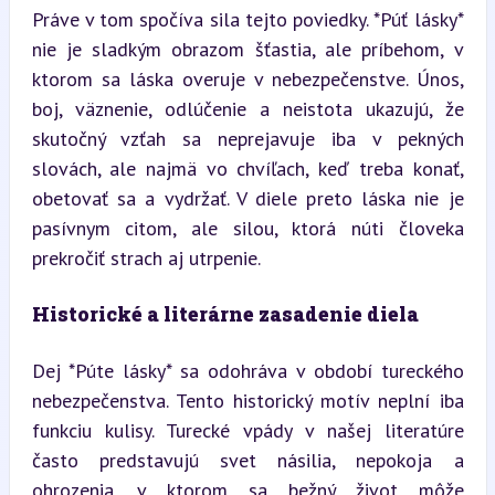
Práve v tom spočíva sila tejto poviedky. *Púť lásky* 
nie je sladkým obrazom šťastia, ale príbehom, v 
ktorom sa láska overuje v nebezpečenstve. Únos, 
boj, väznenie, odlúčenie a neistota ukazujú, že 
skutočný vzťah sa neprejavuje iba v pekných 
slovách, ale najmä vo chvíľach, keď treba konať, 
obetovať sa a vydržať. V diele preto láska nie je 
pasívnym citom, ale silou, ktorá núti človeka 
prekročiť strach aj utrpenie.
Historické a literárne zasadenie diela
Dej *Púte lásky* sa odohráva v období tureckého 
nebezpečenstva. Tento historický motív neplní iba 
funkciu kulisy. Turecké vpády v našej literatúre 
často predstavujú svet násilia, nepokoja a 
ohrozenia, v ktorom sa bežný život môže 