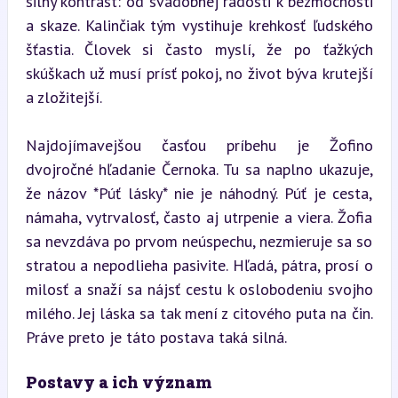
silný kontrast: od svadobnej radosti k bezmocnosti 
a skaze. Kalinčiak tým vystihuje krehkosť ľudského 
šťastia. Človek si často myslí, že po ťažkých 
skúškach už musí prísť pokoj, no život býva krutejší 
a zložitejší.
Najdojímavejšou časťou príbehu je Žofino 
dvojročné hľadanie Černoka. Tu sa naplno ukazuje, 
že názov *Púť lásky* nie je náhodný. Púť je cesta, 
námaha, vytrvalosť, často aj utrpenie a viera. Žofia 
sa nevzdáva po prvom neúspechu, nezmieruje sa so 
stratou a nepodlieha pasivite. Hľadá, pátra, prosí o 
milosť a snaží sa nájsť cestu k oslobodeniu svojho 
milého. Jej láska sa tak mení z citového puta na čin. 
Práve preto je táto postava taká silná.
Postavy a ich význam