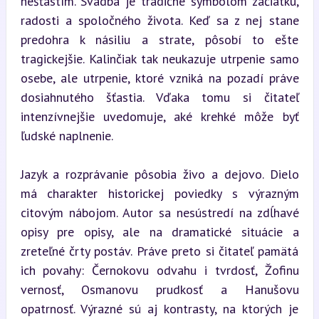
nešťastím. Svadba je tradične symbolom začiatku, 
radosti a spoločného života. Keď sa z nej stane 
predohra k násiliu a strate, pôsobí to ešte 
tragickejšie. Kalinčiak tak neukazuje utrpenie samo 
osebe, ale utrpenie, ktoré vzniká na pozadí práve 
dosiahnutého šťastia. Vďaka tomu si čitateľ 
intenzívnejšie uvedomuje, aké krehké môže byť 
ľudské naplnenie.
Jazyk a rozprávanie pôsobia živo a dejovo. Dielo 
má charakter historickej poviedky s výrazným 
citovým nábojom. Autor sa nesústredí na zdĺhavé 
opisy pre opisy, ale na dramatické situácie a 
zreteľné črty postáv. Práve preto si čitateľ pamätá 
ich povahy: Černokovu odvahu i tvrdosť, Žofinu 
vernosť, Osmanovu prudkosť a Hanušovu 
opatrnosť. Výrazné sú aj kontrasty, na ktorých je 