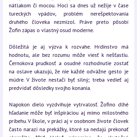
nátlakom či mocou. Hoci sa dnes už nežije v čase 
tureckých vpádov, problém nerešpektovania 
druhého človeka nezmizol. Práve preto pôsobí 
Žofin zápas o vlastný osud moderne.
Dôležitá je aj výzva k rozvahe. Hrdinstvo má 
hodnotu, ale bez rozumu môže viesť k nešťastiu. 
Černokova prudkosť a osudné rozhodnutie zostať 
na oslave ukazujú, že nie každé odvážne gesto je 
múdre. V živote nestačí byť silný; treba vedieť aj 
predvídať dôsledky svojho konania.
Napokon dielo vyzdvihuje vytrvalosť. Žofino dlhé 
hľadanie môže byť inšpiráciou aj mimo milostného 
príbehu. V škole, v práci aj v osobnom živote človek 
často narazí na prekážky, ktoré sa nedajú prekonať 