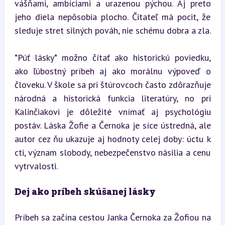
vášňami, ambíciami a urazenou pýchou. Aj preto 
jeho diela nepôsobia plocho. Čitateľ má pocit, že 
sleduje stret silných pováh, nie schému dobra a zla.
*Púť lásky* možno čítať ako historickú poviedku, 
ako ľúbostný príbeh aj ako morálnu výpoveď o 
človeku. V škole sa pri štúrovcoch často zdôrazňuje 
národná a historická funkcia literatúry, no pri 
Kalinčiakovi je dôležité vnímať aj psychológiu 
postáv. Láska Žofie a Černoka je síce ústredná, ale 
autor cez ňu ukazuje aj hodnoty celej doby: úctu k 
cti, význam slobody, nebezpečenstvo násilia a cenu 
vytrvalosti.
Dej ako príbeh skúšanej lásky
Príbeh sa začína cestou Janka Černoka za Žofiou na 