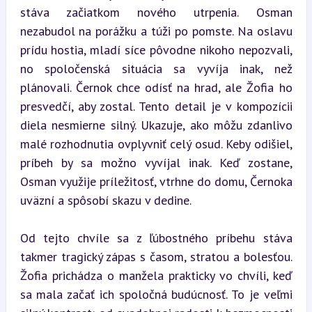
stáva začiatkom nového utrpenia. Osman 
nezabudol na porážku a túži po pomste. Na oslavu 
prídu hostia, mladí síce pôvodne nikoho nepozvali, 
no spoločenská situácia sa vyvíja inak, než 
plánovali. Černok chce odísť na hrad, ale Žofia ho 
presvedčí, aby zostal. Tento detail je v kompozícii 
diela nesmierne silný. Ukazuje, ako môžu zdanlivo 
malé rozhodnutia ovplyvniť celý osud. Keby odišiel, 
príbeh by sa možno vyvíjal inak. Keď zostane, 
Osman využije príležitosť, vtrhne do domu, Černoka 
uväzní a spôsobí skazu v dedine.
Od tejto chvíle sa z ľúbostného príbehu stáva 
takmer tragický zápas s časom, stratou a bolesťou. 
Žofia prichádza o manžela prakticky vo chvíli, keď 
sa mala začať ich spoločná budúcnosť. To je veľmi 