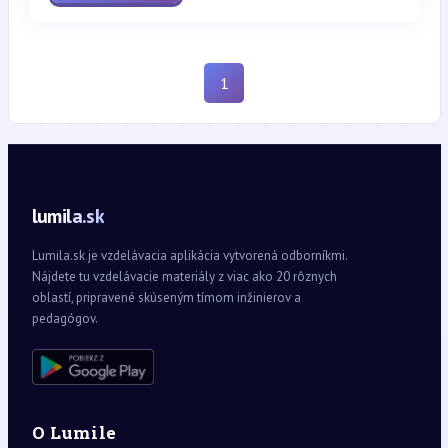
1
lumila.sk
Lumila.sk je vzdelávacia aplikácia vytvorená odborníkmi.
Nájdete tu vzdelávacie materiály z viac ako 20 rôznych
oblastí, pripravené skúseným tímom inžinierov a
pedagógov.
O Lumile