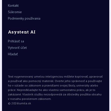
Kontakt
Súkromie
Podmienky používania
Asystent AI
Prihlásiť sa
Vytvoriť účet
Hľadať
Text vygenerovaný umelou inteligenciou môžete kopírovať, upravovať
a používať ako pomocný materiál. Overte jeho správnosť a používajte
ho v súlade so zákonom a pravidlami svojej školy, univerzity alebo
práce. Nepredkladajte ho ako vlastnú samostatnú prácu, ak je to
zakázané. Vlastník služby nezodpovedá za dôsledky použitia obsahu
v rozsahu povolenom zákonom.
© 2026
lumila.sk