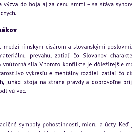
da výzva do boja aj za cenu smrti – sa stáva syno
ocných.
unákov
t medzi rímskym cisárom a slovanskými poslovmi. 
ateriálnu prevahu, zatiaľ čo Slovanov charakter
 vnútorná sila. V tomto konflikte je dôležitejšie mo
rostlivo vykresľuje mentálny rozdiel: zatiaľ čo cis
h, junáci stoja na strane pravdy a dobrovoľne prij
odlivú vec.
radičné symboly pohostinnosti, mieru a úcty. Keď j