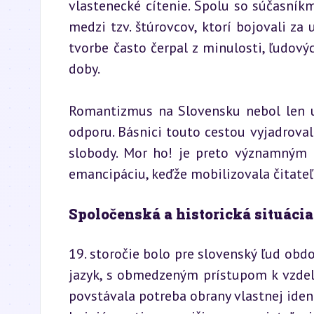
vlastenecké cítenie. Spolu so súčasníkmi
medzi tzv. štúrovcov, ktorí bojovali za 
tvorbe často čerpal z minulosti, ľudových
doby.
Romantizmus na Slovensku nebol len u
odporu. Básnici touto cestou vyjadroval
slobody. Mor ho! je preto významným p
emancipáciu, keďže mobilizovala čitate
Spoločenská a historická situácia
19. storočie bolo pre slovenský ľud obdo
jazyk, s obmedzeným prístupom k vzdel
povstávala potreba obrany vlastnej ident