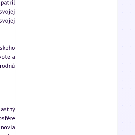
atril 
vojej 
vojej 
skeho 
ote a 
rodnú 
astný 
sfére 
novia 