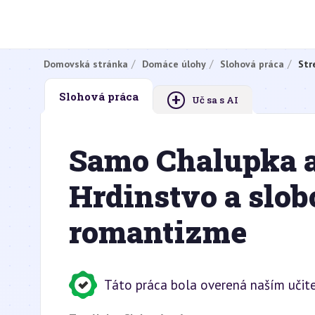
Domovská stránka
Domáce úlohy
Slohová práca
Str
+
Slohová práca
Uč sa s AI
Samo Chalupka a
Hrdinstvo a slo
romantizme
Táto práca bola overená naším učit