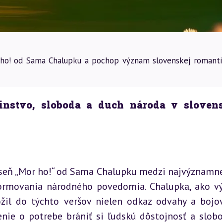
 ho! od Sama Chalupku a pochop význam slovenskej romanti
nstvo, sloboda a duch národa v sloven
báseň „Mor ho!“ od Sama Chalupku medzi najvýznamnej
 formovania národného povedomia. Chalupka, ako vý
il do týchto veršov nielen odkaz odvahy a bojov
enie o potrebe brániť si ľudskú dôstojnosť a slobo