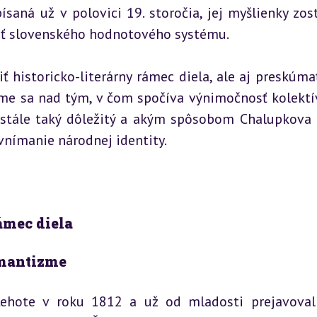
saná už v polovici 19. storočia, jej myšlienky zost
asť slovenského hodnotového systému.
žiť historicko-literárny rámec diela, ale aj preskúmať
íme sa nad tým, v čom spočíva výnimočnosť kolektí
u stále taký dôležitý a akým spôsobom Chalupkova 
vnímanie národnej identity.
rámec diela
mantizme
ehote v roku 1812 a už od mladosti prejavoval 