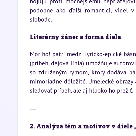
bojujú proti mocnejšiemu nepriateľovi 
podobne ako ďalší romantici, videl v
slobode.
Literárny žáner a forma diela
Mor ho! patrí medzi lyricko-epické básne
(príbeh, dejová línia) umožňuje autorovi
so združeným rýmom, ktorý dodáva básn
mimoriadne dôležité. Umelecké obrazy a
sledovať príbeh, ale aj hlboko ho prežiť.
---
2. Analýza tém a motívov v diele 