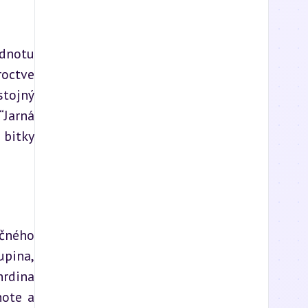
dnotu 
octve 
tojný 
Jarná 
bitky 
čného 
pina, 
rdina 
ote a 