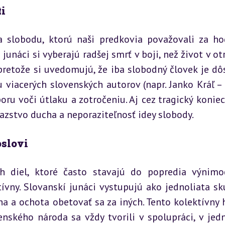
ti
slobodu, ktorú naši predkovia považovali za ho
unáci si vyberajú radšej smrť v boji, než život v otr
pretože si uvedomujú, že iba slobodný človek je dôs
viacerých slovenských autorov (napr. Janko Kráľ – “
oru voči útlaku a zotročeniu. Aj cez tragický koniec 
ťazstvo ducha a neporaziteľnosť idey slobody.
oslovi
h diel, ktoré často stavajú do popredia výnimo
tívny. Slovanskí junáci vystupujú ako jednoliata sku
a a ochota obetovať sa za iných. Tento kolektívny h
nského národa sa vždy tvorili v spolupráci, v jedn