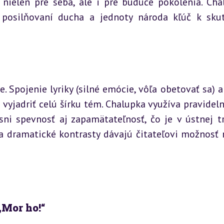
nielen pre seba, ale i pre budúce pokolenia. Chal
 posilňovaní ducha a jednoty národa kľúč k skut
. Spojenie lyriky (silné emócie, vôľa obetovať sa) a 
 vyjadriť celú šírku tém. Chalupka využíva pravidelný
i spevnosť aj zapamätateľnosť, čo je v ústnej tra
 dramatické kontrasty dávajú čitateľovi možnosť n
„Mor ho!“