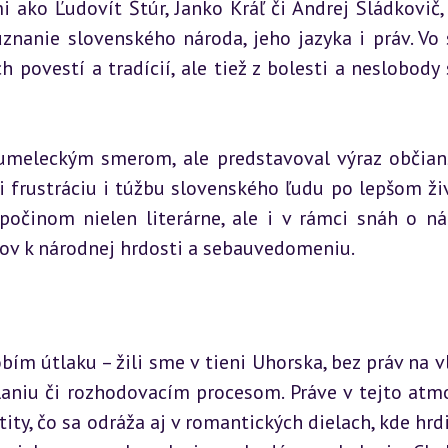
 ako Ľudovít Štúr, Janko Kráľ či Andrej Sládkovič, p
uznanie slovenského národa, jeho jazyka i práv. Vo s
 povestí a tradícií, ale tiež z bolesti a neslobody s
meleckým smerom, ale predstavoval výraz občian
i frustráciu i túžbu slovenského ľudu po lepšom živ
očinom nielen literárne, ale i v rámci snáh o ná
ľov k národnej hrdosti a sebauvedomeniu.
bím útlaku – žili sme v tieni Uhorska, bez práv na vl
aniu či rozhodovacím procesom. Práve v tejto atmo
ity, čo sa odráža aj v romantických dielach, kde hrdi