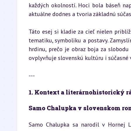
každých okolností. Hoci bola báseň napí
aktuálne dodnes a tvoria základnú súč
Táto esej si kladie za cieľ nielen priblí
tematiku, symboliku a postavy. Zamysl
hrdinu, prečo je obraz boja za slobod
ovplyvňuje slovenskú kultúru i súčasné 
---
1. Kontext a literárnohistorický 
Samo Chalupka v slovenskom ro
Samo Chalupka sa narodil v Hornej L