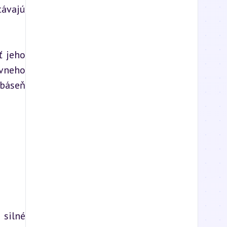
ávajú 
 jeho 
vneho 
báseň 
silné 