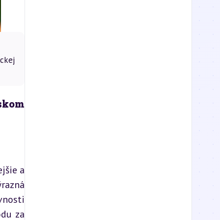
ckej
skom 
šie a 
razná 
nosti 
du za 