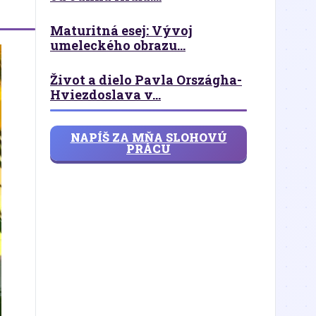
Maturitná esej: Vývoj
umeleckého obrazu...
Život a dielo Pavla Országha-
Hviezdoslava v...
NAPÍŠ ZA MŇA SLOHOVÚ
PRÁCU