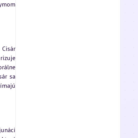
nymom 
Cisár 
izuje 
rálne 
ár sa 
ímajú 
unáci 