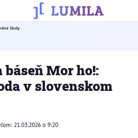
edné školy
 báseň Mor ho!:
boda v slovenskom
eľom: 21.03.2026 o 9:20