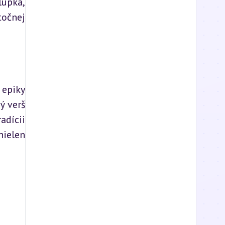
upka, 
očnej 
epiky 
 verš 
dícii 
ielen 