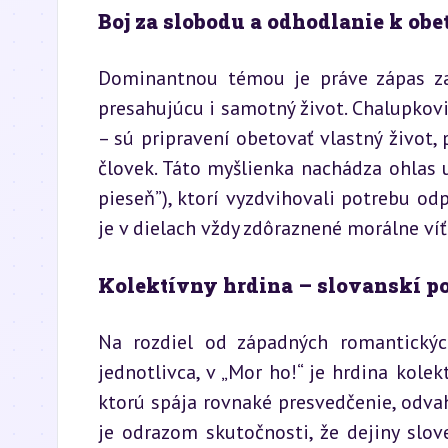
Boj za slobodu a odhodlanie k obe
Dominantnou témou je práve zápas za 
presahujúcu i samotný život. Chalupkovi j
– sú pripravení obetovať vlastný život, 
človek. Táto myšlienka nachádza ohlas u 
pieseň”), ktorí vyzdvihovali potrebu odp
je v dielach vždy zdôraznené morálne ví
Kolektívny hrdina – slovanskí p
Na rozdiel od západných romantickýc
jednotlivca, v „Mor ho!“ je hrdina kolek
ktorú spája rovnaké presvedčenie, odvah
je odrazom skutočnosti, že dejiny slove