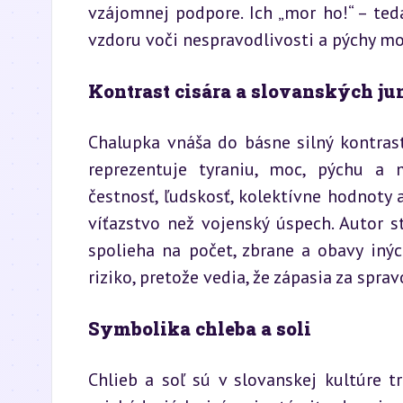
vzájomnej podpore. Ich „mor ho!“ – te
vzdoru voči nespravodlivosti a pýchy m
Kontrast cisára a slovanských j
Chalupka vnáša do básne silný kontras
reprezentuje tyraniu, moc, pýchu a m
čestnosť, ľudskosť, kolektívne hodnoty a
víťazstvo než vojenský úspech. Autor sta
spolieha na počet, zbrane a obavy inýc
riziko, pretože vedia, že zápasia za sprav
Symbolika chleba a soli
Chlieb a soľ sú v slovanskej kultúre t