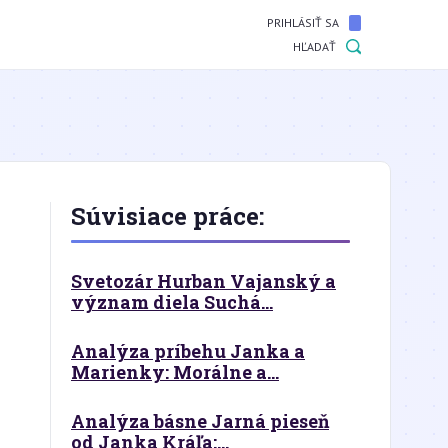
PRIHLÁSIŤ SA
HĽADAŤ
Súvisiace práce:
Svetozár Hurban Vajanský a
význam diela Suchá...
Analýza príbehu Janka a
Marienky: Morálne a...
Analýza básne Jarná pieseň
od Janka Kráľa:...