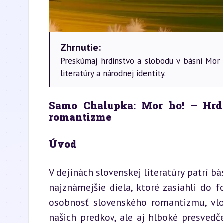
Zhrnutie:
Preskúmaj hrdinstvo a slobodu v básni Mor
literatúry a národnej identity.
Samo Chalupka: Mor ho! – Hrdi
romantizme
Úvod
V dejinách slovenskej literatúry patrí 
najznámejšie diela, ktoré zasiahli do
osobnosť slovenského romantizmu, vlož
našich predkov, ale aj hlboké presvedč