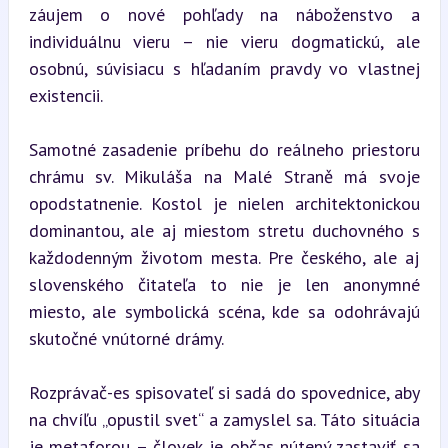
záujem o nové pohľady na náboženstvo a 
individuálnu vieru – nie vieru dogmatickú, ale 
osobnú, súvisiacu s hľadaním pravdy vo vlastnej 
existencii.
Samotné zasadenie príbehu do reálneho priestoru 
chrámu sv. Mikuláša na Malé Straně má svoje 
opodstatnenie. Kostol je nielen architektonickou 
dominantou, ale aj miestom stretu duchovného s 
každodenným životom mesta. Pre českého, ale aj 
slovenského čitateľa to nie je len anonymné 
miesto, ale symbolická scéna, kde sa odohrávajú 
skutočné vnútorné drámy.
Rozprávač-es spisovateľ si sadá do spovednice, aby 
na chvíľu „opustil svet“ a zamyslel sa. Táto situácia 
je metaforou – človek je občas nútený zastaviť sa 