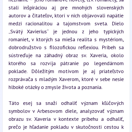
stali inšpiráciou aj pre mnohých slovenských 
autorov a čitateľov, ktorí v nich objavovali napätie 
medzi racionalitou a tajomstvom sveta. Dielo 
„Svätý Xavierius“ je jednou z jeho typických 
romaniet, v ktorých sa mieša realita s mystériom, 
dobrodružstvo s filozofickou reflexiou. Príbeh sa 
sústreďuje na záhadný obraz sv. Xaveria, okolo 
ktorého sa rozvíja pátranie po legendárnom 
poklade. Dôležitým motívom je aj priateľstvo 
rozprávača s mladým Xaverom, ktoré v sebe nesie 
hlboké otázky o zmysle života a poznania.
Táto esej sa snaží odhaliť význam kľúčových 
symbolov v Arbesovom diele, analyzovať význam 
obrazu sv. Xaveria v kontexte príbehu a odhaliť, 
prečo je hľadanie pokladu v skutočnosti cestou k 