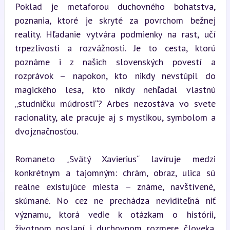
Poklad je metaforou duchovného bohatstva, 
poznania, ktoré je skryté za povrchom bežnej 
reality. Hľadanie vytvára podmienky na rast, učí 
trpezlivosti a rozvážnosti. Je to cesta, ktorú 
poznáme i z našich slovenských povestí a 
rozprávok – napokon, kto nikdy nevstúpil do 
magického lesa, kto nikdy nehľadal vlastnú 
„studničku múdrosti“? Arbes nezostáva vo svete 
racionality, ale pracuje aj s mystikou, symbolom a 
dvojznačnosťou.
Romaneto „Svätý Xavierius“ lavíruje medzi 
konkrétnym a tajomným: chrám, obraz, ulica sú 
reálne existujúce miesta – známe, navštívené, 
skúmané. No cez ne prechádza neviditeľná niť 
významu, ktorá vedie k otázkam o histórii, 
životnom poslaní i duchovnom rozmere človeka. 