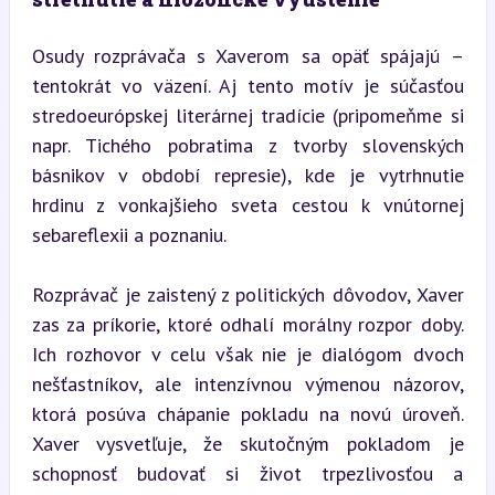
Osudy rozprávača s Xaverom sa opäť spájajú – 
tentokrát vo väzení. Aj tento motív je súčasťou 
stredoeurópskej literárnej tradície (pripomeňme si 
napr. Tichého pobratima z tvorby slovenských 
básnikov v období represie), kde je vytrhnutie 
hrdinu z vonkajšieho sveta cestou k vnútornej 
sebareflexii a poznaniu.
Rozprávač je zaistený z politických dôvodov, Xaver 
zas za príkorie, ktoré odhalí morálny rozpor doby. 
Ich rozhovor v celu však nie je dialógom dvoch 
nešťastníkov, ale intenzívnou výmenou názorov, 
ktorá posúva chápanie pokladu na novú úroveň. 
Xaver vysvetľuje, že skutočným pokladom je 
schopnosť budovať si život trpezlivosťou a 