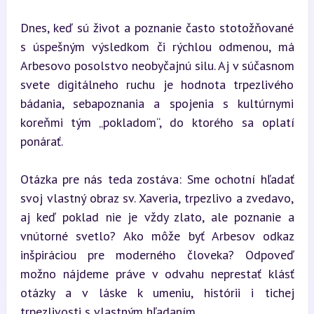
Dnes, keď sú život a poznanie často stotožňované 
s úspešným výsledkom či rýchlou odmenou, má 
Arbesovo posolstvo neobyčajnú silu. Aj v súčasnom 
svete digitálneho ruchu je hodnota trpezlivého 
bádania, sebapoznania a spojenia s kultúrnymi 
koreňmi tým „pokladom“, do ktorého sa oplatí 
ponárať.
Otázka pre nás teda zostáva: Sme ochotní hľadať 
svoj vlastný obraz sv. Xaveria, trpezlivo a zvedavo, 
aj keď poklad nie je vždy zlato, ale poznanie a 
vnútorné svetlo? Ako môže byť Arbesov odkaz 
inšpiráciou pre moderného človeka? Odpoveď 
možno nájdeme práve v odvahu neprestať klásť 
otázky a v láske k umeniu, histórii i tichej 
trpezlivosti s vlastným hľadaním.