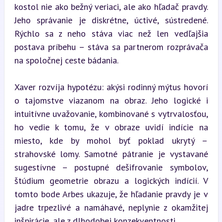
kostol nie ako bežný veriaci, ale ako hľadač pravdy. 
Jeho správanie je diskrétne, úctivé, sústredené. 
Rýchlo sa z neho stáva viac než len vedľajšia 
postava príbehu – stáva sa partnerom rozprávača 
na spoločnej ceste bádania.
Xaver rozvíja hypotézu: akýsi rodinný mýtus hovorí 
o tajomstve viazanom na obraz. Jeho logické i 
intuitívne uvažovanie, kombinované s vytrvalosťou, 
ho vedie k tomu, že v obraze uvidí indície na 
miesto, kde by mohol byť poklad ukrytý – 
strahovské lomy. Samotné pátranie je vystavané 
sugestívne – postupné dešifrovanie symbolov, 
štúdium geometrie obrazu a logických indícií. V 
tomto bode Arbes ukazuje, že hľadanie pravdy je v 
jadre trpezlivé a namáhavé, neplynie z okamžitej 
inšpirácie, ale z dlhodobej konzekventnosti.