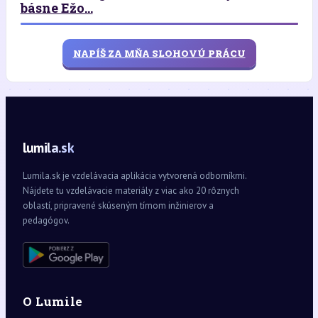
básne Ežo...
NAPÍŠ ZA MŇA SLOHOVÚ PRÁCU
lumila.sk
Lumila.sk je vzdelávacia aplikácia vytvorená odborníkmi.
Nájdete tu vzdelávacie materiály z viac ako 20 rôznych
oblastí, pripravené skúseným tímom inžinierov a
pedagógov.
O Lumile