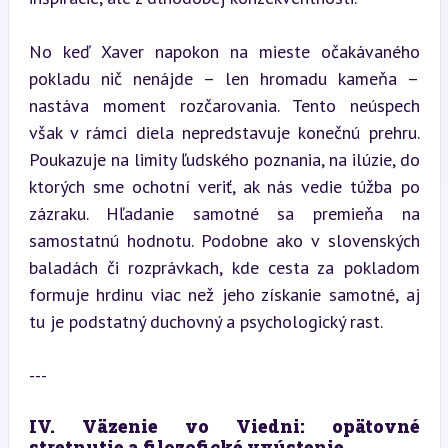
No keď Xaver napokon na mieste očakávaného 
pokladu nič nenájde – len hromadu kameňa – 
nastáva moment rozčarovania. Tento neúspech 
však v rámci diela nepredstavuje konečnú prehru. 
Poukazuje na limity ľudského poznania, na ilúzie, do 
ktorých sme ochotní veriť, ak nás vedie túžba po 
zázraku. Hľadanie samotné sa premieňa na 
samostatnú hodnotu. Podobne ako v slovenských 
baladách či rozprávkach, kde cesta za pokladom 
formuje hrdinu viac než jeho získanie samotné, aj 
tu je podstatný duchovný a psychologický rast.
---
IV. Väzenie vo Viedni: opätovné 
stretnutie a filozofické vyústenie