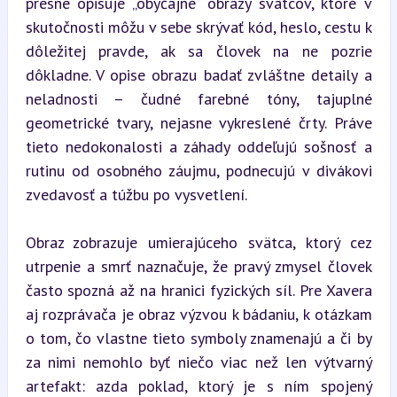
presne opisuje „obyčajné“ obrazy svätcov, ktoré v 
skutočnosti môžu v sebe skrývať kód, heslo, cestu k 
dôležitej pravde, ak sa človek na ne pozrie 
dôkladne. V opise obrazu badať zvláštne detaily a 
neladnosti – čudné farebné tóny, tajuplné 
geometrické tvary, nejasne vykreslené črty. Práve 
tieto nedokonalosti a záhady oddeľujú sošnosť a 
rutinu od osobného záujmu, podnecujú v divákovi 
zvedavosť a túžbu po vysvetlení.
Obraz zobrazuje umierajúceho svätca, ktorý cez 
utrpenie a smrť naznačuje, že pravý zmysel človek 
často spozná až na hranici fyzických síl. Pre Xavera 
aj rozprávača je obraz výzvou k bádaniu, k otázkam 
o tom, čo vlastne tieto symboly znamenajú a či by 
za nimi nemohlo byť niečo viac než len výtvarný 
artefakt: azda poklad, ktorý je s ním spojený 