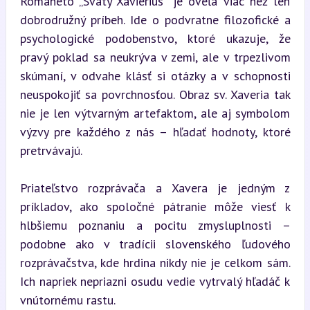
Romaneto „Svätý Xavierius“ je oveľa viac než len 
dobrodružný príbeh. Ide o podvratne filozofické a 
psychologické podobenstvo, ktoré ukazuje, že 
pravý poklad sa neukrýva v zemi, ale v trpezlivom 
skúmaní, v odvahe klásť si otázky a v schopnosti 
neuspokojiť sa povrchnosťou. Obraz sv. Xaveria tak 
nie je len výtvarným artefaktom, ale aj symbolom 
výzvy pre každého z nás – hľadať hodnoty, ktoré 
pretrvávajú.
Priateľstvo rozprávača a Xavera je jedným z 
príkladov, ako spoločné pátranie môže viesť k 
hlbšiemu poznaniu a pocitu zmysluplnosti – 
podobne ako v tradícii slovenského ľudového 
rozprávačstva, kde hrdina nikdy nie je celkom sám. 
Ich napriek nepriazni osudu vedie vytrvalý hľadáč k 
vnútornému rastu.