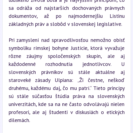
sa odráža od najstarších dochovaných právnych 
dokumentov, až po najmodernejšiu Listinu 
základných práv a slobôd v slovenskej legislatíve.
Pri zamyslení nad spravodlivosťou nemožno obísť 
symboliku rímskej bohyne Justície, ktorá vyvažuje 
rôzne záujmy spoločenských skupín, ale aj 
každodenné rozhodnutia jednotlivcov. U 
slovenských právnikov sú stále aktuálne aj 
staroveké zásady Ulpiana: „Ži čestne, neškoď 
druhému, každému daj, čo mu patrí.“ Tieto princípy 
sú stále súčasťou štúdia práva na slovenských 
univerzitách, kde sa na ne často odvolávajú nielen 
profesori, ale aj študenti v diskusiách o etických 
dilemách.