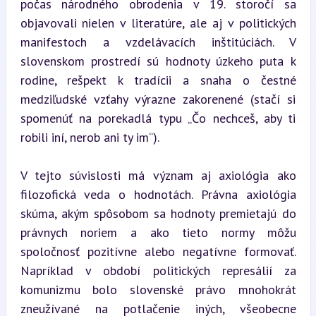
počas národného obrodenia v 19. storočí sa 
objavovali nielen v literatúre, ale aj v politických 
manifestoch a vzdelávacích inštitúciách. V 
slovenskom prostredí sú hodnoty úzkeho puta k 
rodine, rešpekt k tradícii a snaha o čestné 
medziľudské vzťahy výrazne zakorenené (stačí si 
spomenúť na porekadlá typu „Čo nechceš, aby ti 
robili iní, nerob ani ty im“).
V tejto súvislosti má význam aj axiológia ako 
filozofická veda o hodnotách. Právna axiológia 
skúma, akým spôsobom sa hodnoty premietajú do 
právnych noriem a ako tieto normy môžu 
spoločnosť pozitívne alebo negatívne formovať. 
Napríklad v období politických represálií za 
komunizmu bolo slovenské právo mnohokrát 
zneužívané na potlačenie iných, všeobecne 