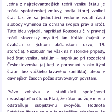
Jedna z najrelevantnejších teórií vzniku štátu je 
teória spoločenskej zmluvy, podľa ktorej vznikol 
štát tak, že sa jednotlivci vedome vzdali časti 
slobody výmenou za ochranu svojich práv a istôt. 
Túto ideu vyjadril napríklad Rousseau či v právnej 
teórii slovenský mysliteľ Ján Kollár (najmä v 
úvahách o rýchlom občianskom rozvoji 19. 
storočia). Nezabudnime však na historické prípady, 
keď štát vznikal násilím – napríklad pri rozdelení 
Československa (aj keď v porovnaní s okolitými 
štátmi bez väčšieho krvavého konfliktu), alebo v 
dávnejších časoch počas stavovských povstaní.
Právo zohráva v stabilizácii spoločnosti 
nezastupiteľnú úlohu. Platí, že zákon udržuje mier a 
odstraňuje subjektívnu svojvôľu. Hodnota 
ľudského života bola a je najvyšším princípom, čo 