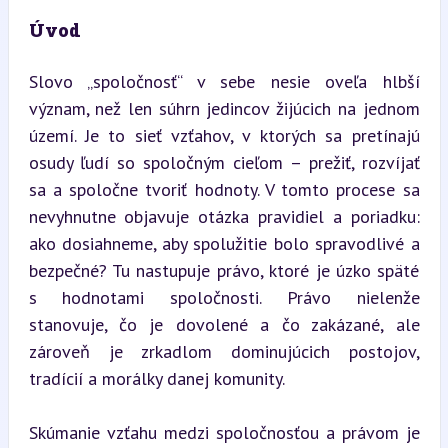
Úvod
Slovo „spoločnosť“ v sebe nesie oveľa hlbší 
význam, než len súhrn jedincov žijúcich na jednom 
území. Je to sieť vzťahov, v ktorých sa pretínajú 
osudy ľudí so spoločným cieľom – prežiť, rozvíjať 
sa a spoločne tvoriť hodnoty. V tomto procese sa 
nevyhnutne objavuje otázka pravidiel a poriadku: 
ako dosiahneme, aby spolužitie bolo spravodlivé a 
bezpečné? Tu nastupuje právo, ktoré je úzko späté 
s hodnotami spoločnosti. Právo nielenže 
stanovuje, čo je dovolené a čo zakázané, ale 
zároveň je zrkadlom dominujúcich postojov, 
tradícií a morálky danej komunity.
Skúmanie vzťahu medzi spoločnosťou a právom je 