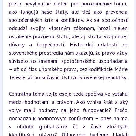
preto nevyhnutné nielen pre porozumenie tomu, 
ako fungujú naše štáty, ale tiež ako prevencia 
spoločenských kríz a konfliktov. Ak sa spoločnosť 
odcudzí svojim vlastným zákonom, hrozí nielen 
oslabenie právneho štátu, ale aj strata vzájomnej 
dôvery a bezpečnosti. Historické udalosti zo 
slovenského prostredia nám ukazujú, že právo vždy 
súviselo so zmenami spoločenského usporiadania 
– už od čias uhorského práva, cez kodifikácie Márie 
Terézie, až po súčasnú Ústavu Slovenskej republiky.
Centrálna téma tejto eseje teda spočíva vo vzťahu 
medzi hodnotami a právom. Ako vzniká štát a aký 
vplyv majú hodnoty na jeho fungovanie? Prečo 
dochádza k hodnotovým konfliktom – dnes najmä 
v období globalizácie či v čase zložitých 
identitných otázok? Odpovede budeme hľadať 