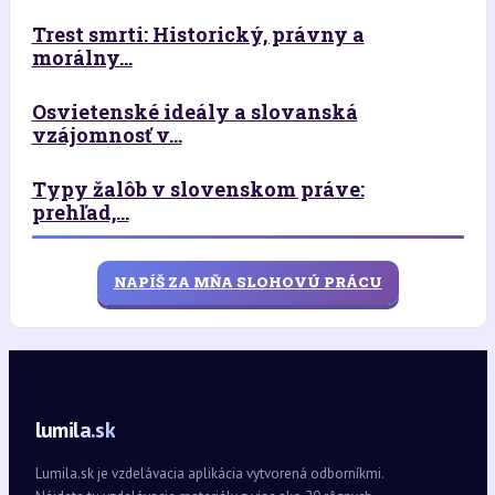
Trest smrti: Historický, právny a
morálny...
Osvietenské ideály a slovanská
vzájomnosť v...
Typy žalôb v slovenskom práve:
prehľad,...
NAPÍŠ ZA MŇA SLOHOVÚ PRÁCU
lumila.sk
Lumila.sk je vzdelávacia aplikácia vytvorená odborníkmi.