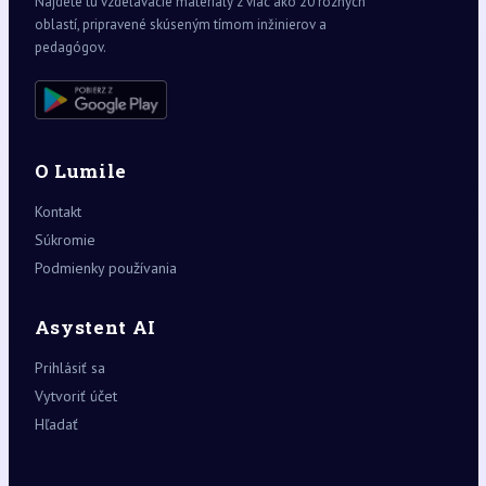
Nájdete tu vzdelávacie materiály z viac ako 20 rôznych
oblastí, pripravené skúseným tímom inžinierov a
pedagógov.
O Lumile
Kontakt
Súkromie
Podmienky používania
Asystent AI
Prihlásiť sa
Vytvoriť účet
Hľadať