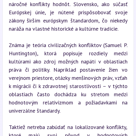
náročné konflikty hodnôt. Slovensko, ako súčasť 
Európskej únie, je nútené prispôsobovať svoje 
zákony širším európskym štandardom, čo niekedy 
naráža na vlastné historické a kultúrne tradície.
Známa je teória civilizačných konfliktov (Samuel P. 
Huntington), ktorá popisuje rozdiely medzi 
kultúrami ako zdroj možných napätí v oblastiach 
práva či politiky. Napríklad postavenie žien vo 
verejnom priestore, otázky menšinových práv, vzťah 
k migrácii či k zdravotnej starostlivosti – v týchto 
oblastiach často dochádza ku stretom medzi 
hodnotovým relativizmom a požiadavkami na 
univerzálne štandardy.
Taktiež netreba zabúdať na lokalizované konflikty, 
ktoré majú svoj pôvod v hodnotových 