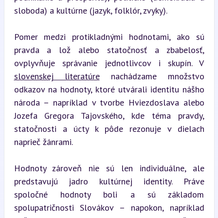
sloboda) a kultúrne (jazyk, folklór, zvyky).
Pomer medzi protikladnými hodnotami, ako sú 
pravda a lož alebo statočnosť a zbabelosť, 
ovplyvňuje správanie jednotlivcov i skupín. V 
slovenskej literatúre
 nachádzame množstvo 
odkazov na hodnoty, ktoré utvárali identitu nášho 
národa – napríklad v tvorbe Hviezdoslava alebo 
Jozefa Gregora Tajovského, kde téma pravdy, 
statočnosti a úcty k pôde rezonuje v dielach 
naprieč žánrami.
Hodnoty zároveň nie sú len individuálne, ale 
predstavujú jadro kultúrnej identity. Práve 
spoločné hodnoty boli a sú základom 
spolupatričnosti Slovákov – napokon, napríklad 