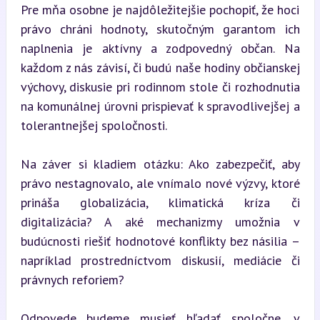
Pre mňa osobne je najdôležitejšie pochopiť, že hoci 
právo chráni hodnoty, skutočným garantom ich 
naplnenia je aktívny a zodpovedný občan. Na 
každom z nás závisí, či budú naše hodiny občianskej 
výchovy, diskusie pri rodinnom stole či rozhodnutia 
na komunálnej úrovni prispievať k spravodlivejšej a 
tolerantnejšej spoločnosti.
Na záver si kladiem otázku: Ako zabezpečiť, aby 
právo nestagnovalo, ale vnímalo nové výzvy, ktoré 
prináša globalizácia, klimatická kríza či 
digitalizácia? A aké mechanizmy umožnia v 
budúcnosti riešiť hodnotové konflikty bez násilia – 
napríklad prostredníctvom diskusií, mediácie či 
právnych reforiem?
Odpovede budeme musieť hľadať spoločne, v 