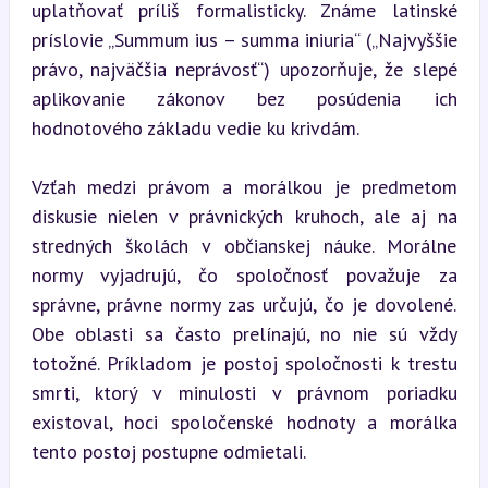
uplatňovať príliš formalisticky. Známe latinské 
príslovie „Summum ius – summa iniuria“ („Najvyššie 
právo, najväčšia neprávosť“) upozorňuje, že slepé 
aplikovanie zákonov bez posúdenia ich 
hodnotového základu vedie ku krivdám.
Vzťah medzi právom a morálkou je predmetom 
diskusie nielen v právnických kruhoch, ale aj na 
stredných školách v občianskej náuke. Morálne 
normy vyjadrujú, čo spoločnosť považuje za 
správne, právne normy zas určujú, čo je dovolené. 
Obe oblasti sa často prelínajú, no nie sú vždy 
totožné. Príkladom je postoj spoločnosti k trestu 
smrti, ktorý v minulosti v právnom poriadku 
existoval, hoci spoločenské hodnoty a morálka 
tento postoj postupne odmietali.