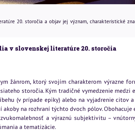
eratúre 20. storočia a objav jej význam, charakteristické zn
ia v slovenskej literatúre 20. storočia
rnym žánrom, ktorý svojím charakterom výrazne for
dsiateho storočia. Kým tradičné vymedzenie medzi e
íbehu (v prípade epiky) alebo na vyjadrenie citov a 
ojí akoby na rozhraní týchto dvoch pólov. Obohacuje e
, zvukomalebnosť a výraznú subjektivitu – vnútorný
mania a tematizácie.