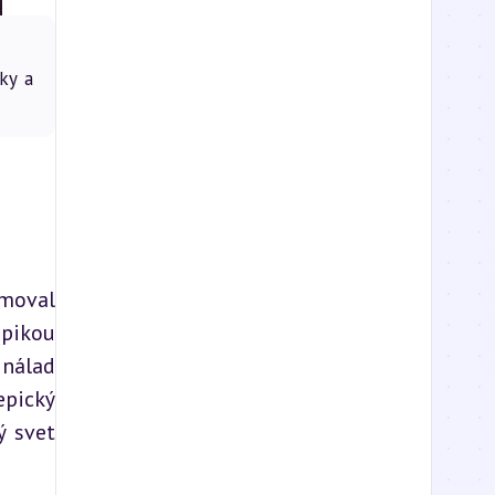
aky a
moval 
pikou 
nálad 
pický 
 svet 