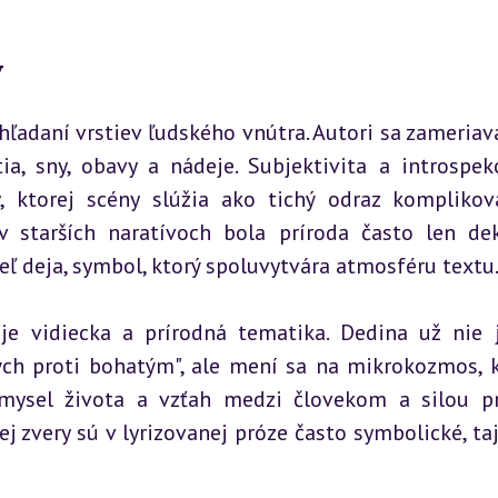
y
ľadaní vrstiev ľudského vnútra. Autori sa zameriava
a, sny, obavy a nádeje. Subjektivita a introspekc
, ktorej scény slúžia ako tichý odraz komplikov
v starších naratívoch bola príroda často len de
teľ deja, symbol, ktorý spoluvytvára atmosféru textu
e vidiecka a prírodná tematika. Dedina už nie j
ch proti bohatým", ale mení sa na mikrokozmos, k
mysel života a vzťah medzi človekom a silou prí
kej zvery sú v lyrizovanej próze často symbolické, ta