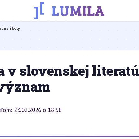
edné školy
 v slovenskej literatú
j význam
eľom: 23.02.2026 o 18:58