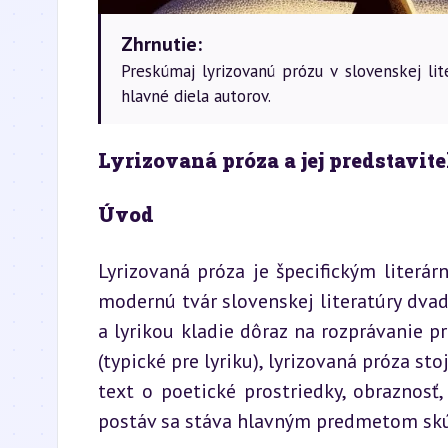
Zhrnutie:
Preskúmaj lyrizovanú prózu v slovenskej lit
hlavné diela autorov.
Lyrizovaná próza a jej predstavitel
Úvod
Lyrizovaná próza je špecifickým literá
modernú tvár slovenskej literatúry dva
a lyrikou kladie dôraz na rozprávanie pr
(typické pre lyriku), lyrizovaná próza st
text o poetické prostriedky, obraznosť
postáv sa stáva hlavným predmetom skú