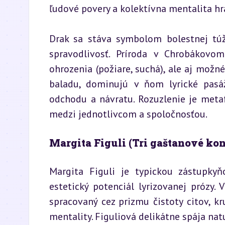
ľudové povery a kolektívna mentalita hr
Drak sa stáva symbolom bolestnej túžb
spravodlivosť. Príroda v Chrobákovo
ohrozenia (požiare, suchá), ale aj možn
baladu, dominujú v ňom lyrické pasáž
odchodu a návratu. Rozuzlenie je meta
medzi jednotlivcom a spoločnosťou.
Margita Figuli (Tri gaštanové kon
Margita Figuli je typickou zástupkyň
estetický potenciál lyrizovanej prózy. 
spracovaný cez prizmu čistoty citov, kr
mentality. Figuliová delikátne spája nat