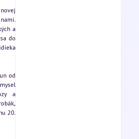
novej 
nami. 
ých a 
sa do 
dieka 
un od 
mysel 
zy a 
obák, 
u 20. 