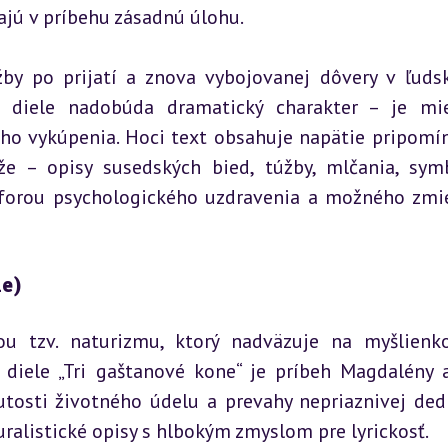
ajú v príbehu zásadnú úlohu.
y po prijatí a znova vybojovanej dôvery v ľudsk
m diele nadobúda dramatický charakter – je mi
ého vykúpenia. Hoci text obsahuje napätie pripomín
e – opisy susedských bied, túžby, mlčania, symb
forou psychologického uzdravenia a možného zmie
e)
ou tzv. naturizmu, ktorý nadväzuje na myšlienko
V diele „Tri gaštanové kone“ je príbeh Magdalény a
utosti životného údelu a prevahy nepriaznivej dedi
uralistické opisy s hlbokým zmyslom pre lyrickosť.