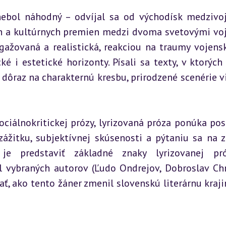
nebol náhodný – odvíjal sa od východísk medzivoj
ch a kultúrnych premien medzi dvoma svetovými voj
gažovaná a realistická, reakciou na traumy vojensk
é i estetické horizonty. Písali sa texty, v ktorých 
dôraz na charakternú kresbu, prirodzené scenérie vi
sociálnokritickej prózy, lyrizovaná próza ponúka pos
ážitku, subjektívnej skúsenosti a pýtaniu sa na z
je predstaviť základné znaky lyrizovanej pró
l vybraných autorov (Ľudo Ondrejov, Dobroslav Chr
ať, ako tento žáner zmenil slovenskú literárnu krajin