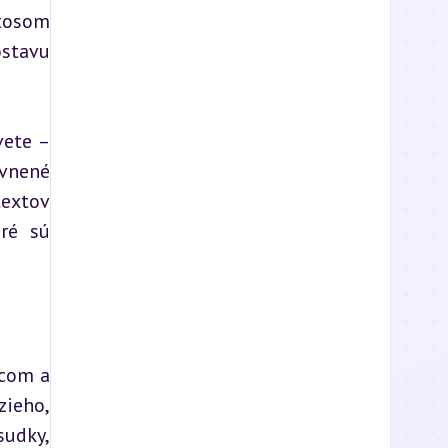
tosom 
stavu 
ete – 
vnené 
extov 
ré sú 
com a 
eho, 
udky, 