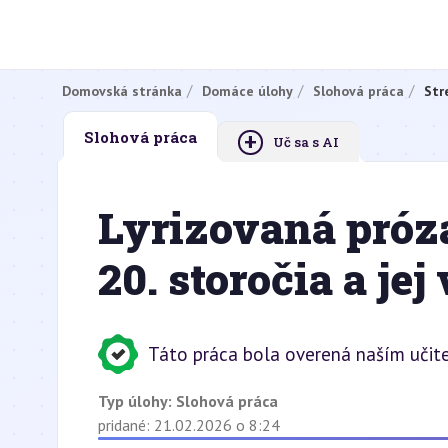
Domovská stránka
Domáce úlohy
Slohová práca
Str
+
Slohová práca
Uč sa s AI
Lyrizovaná próza
20. storočia a je
Táto práca bola overená naším učit
Typ úlohy:
Slohová práca
pridané: 21.02.2026 o 8:24