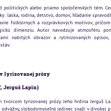
 politických alebo priamo spoločenských tém. Ce
: láska, rodina, detstvo, domov, hľadanie spravodli
anie folklórnych a rozprávkových motívov, pričom 
gickú dimenziu. Autor navodzuje atmosféru po
iami nabitých obrazov a rytmizovaných opisov, 
stáv.
v lyrizovanej prózy
, Jerguš Lapin)
tvorcom lyrizovanej prózy. Jeho hrdina Jerguš Lap
odvážny, slobodomyseľný jedinec snaží v divokej pr