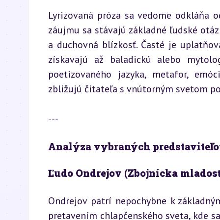
Lyrizovaná próza sa vedome odkláňa od
záujmu sa stávajú základné ľudské otázky
a duchovná blízkosť. Časté je uplatňov
získavajú až baladickú alebo mytolo
poetizovaného jazyka, metafor, emóc
zbližujú čitateľa s vnútorným svetom po
---
Analýza vybraných predstaviteľo
Ľudo Ondrejov (Zbojnícka mladosť
Ondrejov patrí nepochybne k základným 
pretavením chlapčenského sveta, kde sa 