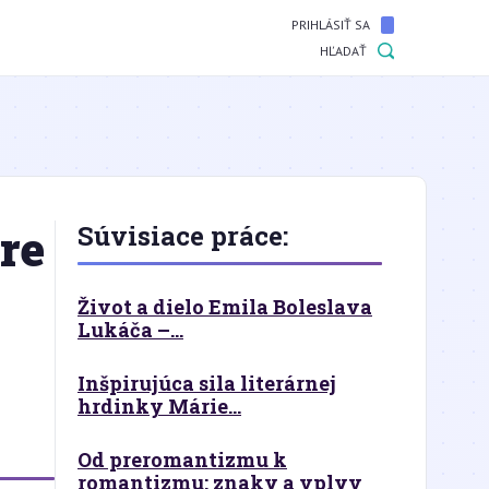
PRIHLÁSIŤ SA
HĽADAŤ
re
Súvisiace práce:
Život a dielo Emila Boleslava
Lukáča –...
Inšpirujúca sila literárnej
hrdinky Márie...
Od preromantizmu k
romantizmu: znaky a vplyv