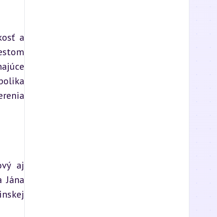
osť a 
estom 
ajúce 
olika 
renia 
vý aj 
 Jána 
nskej 