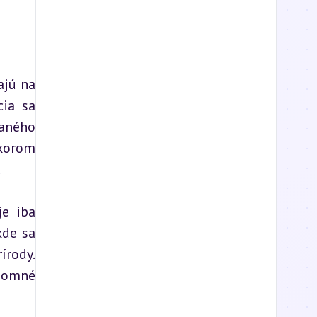
jú na 
ia sa 
aného 
korom 
.
e iba 
de sa 
rody. 
jomné 