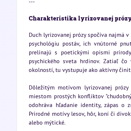
---
Charakteristika lyrizovanej próz
Duch lyrizovanej prózy spočíva najmä v h
psychológiu postáv, ich vnútorné pnuti
prelínajú s poetickými opismi prírody
psychického sveta hrdinov. Zatiaľ čo 
okolností, tu vystupuje ako aktívny čini
Dôležitým motívom lyrizovanej prózy j
miestom prostých konfliktov "chudobný
odohráva hľadanie identity, zápas o z
Prírodné motívy lesov, hôr, koní či divo
alebo mýtické.