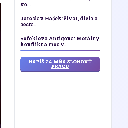
vo...
Jaroslav Hašek: život, diela a
cesta...
Sofoklova Antigona: Morálny
konflikt a moc v...
NAPÍŠ ZA MŇA SLOHOVÚ
PRÁCU