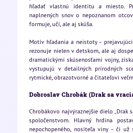
hľadať vlastnú identitu a miesto. P
naplnených snov o nepoznanom otcovi. 
formuje, učí, ale aj skúša.
Motív hľadania a neistoty – prejavujúc
rezonuje nielen v detskom, ale aj dospe
dramatickými skúsenosťami vojny, získav
vystupujú v detailných prírodných sc
rytmické, obrazotvorné a čitateľovi veľm
Dobroslav Chrobák (Drak sa vraci
Chrobákovo najvýraznejšie dielo „Drak s
spoločenstvom. Hlavný hrdina post
nepochopeného, nositeľa viny – či už 