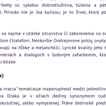
ríbehy sú spleťou dobrodružstva, túlania a pá
Príroda nie je iba kulisou; je to živel, ktorý po
i sa najmä v otázke otcovstva či zakorenenia vo sv
lom čitateľovi. Neskoršie Ondrejovove prózy, ovply
ajú na hĺbke a melanchólii. Lyrické kvality jeho t
enériách a dialógoch s ľudovým zafarbením, kto
i blízke.
a)
a vracia“ tematizuje rozporuplnosť medzi jednotliv
ava Draka je v očiach dediny synonymom cudzi
skutočnej, alebo vymyslenej. Práve dedinské preds