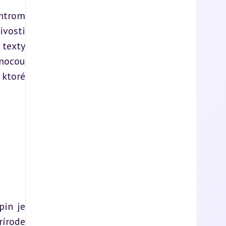
ntrom 
vosti 
texty 
mocou 
ktoré 
in je 
írode 