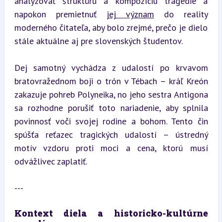
analyzovať štruktúru a kompozíciu tragédie a 
napokon premietnuť 
jej význam
 do reality 
moderného čitateľa, aby bolo zrejmé, prečo je dielo 
stále aktuálne aj pre slovenských študentov.
Dej samotný vychádza z udalostí po krvavom 
bratovražednom boji o trón v Tébach – kráľ Kreón 
zakazuje pohreb Polyneika, no jeho sestra Antigona 
sa rozhodne porušiť toto nariadenie, aby splnila 
povinnosť voči svojej rodine a bohom. Tento čin 
spúšťa reťazec tragických udalostí – ústredný 
motív vzdoru proti moci a cena, ktorú musí 
odvážlivec zaplatiť.
---
Kontext diela a historicko-kultúrne 