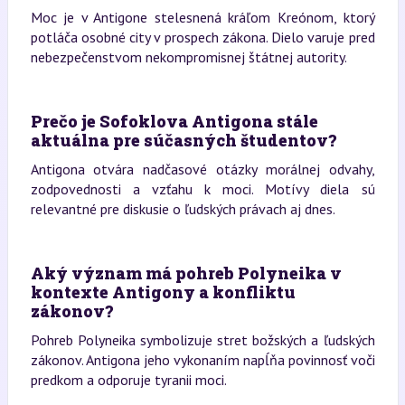
Moc je v Antigone stelesnená kráľom Kreónom, ktorý
potláča osobné city v prospech zákona. Dielo varuje pred
nebezpečenstvom nekompromisnej štátnej autority.
Prečo je Sofoklova Antigona stále
aktuálna pre súčasných študentov?
Antigona otvára nadčasové otázky morálnej odvahy,
zodpovednosti a vzťahu k moci. Motívy diela sú
relevantné pre diskusie o ľudských právach aj dnes.
Aký význam má pohreb Polyneika v
kontexte Antigony a konfliktu
zákonov?
Pohreb Polyneika symbolizuje stret božských a ľudských
zákonov. Antigona jeho vykonaním napĺňa povinnosť voči
predkom a odporuje tyranii moci.