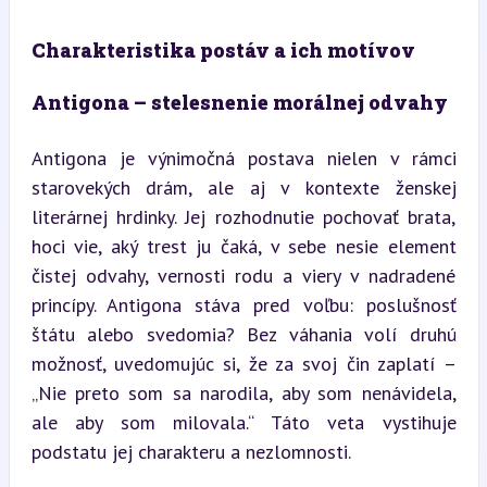
Charakteristika postáv a ich motívov
Antigona – stelesnenie morálnej odvahy
Antigona je výnimočná postava nielen v rámci 
starovekých drám, ale aj v kontexte ženskej 
literárnej hrdinky. Jej rozhodnutie pochovať brata, 
hoci vie, aký trest ju čaká, v sebe nesie element 
čistej odvahy, vernosti rodu a viery v nadradené 
princípy. Antigona stáva pred voľbu: poslušnosť 
štátu alebo svedomia? Bez váhania volí druhú 
možnosť, uvedomujúc si, že za svoj čin zaplatí – 
„Nie preto som sa narodila, aby som nenávidela, 
ale aby som milovala.“ Táto veta vystihuje 
podstatu jej charakteru a nezlomnosti.