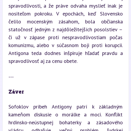
spravodlivosti, a že práve odvaha myslieť inak je 
nositeľom pokroku. V epochách, keď Slovensko 
čelilo mocenským zásahom, bola občianska 
statočnosť jedným z najdôležitejších posolstiev – 
či už v zápase proti nespravodlivostiam počas 
komunizmu, alebo v súčasnom boji proti korupcii. 
Antigona teda dodnes inšpiruje hľadať pravdu a 
spravodlivosť aj za cenu obete.
---
Záver
Sofoklov príbeh Antigony patrí k základným 
kameňom diskusie o morálke a moci. Konflikt 
hrdinsko-neústupnej bohaterky a zásadového 
vládcu odhaľuje večný problém ľudskej 