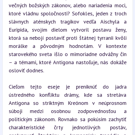
večných božských zákonov, alebo nariadenia moci, 
ktoré vládnu spoločnosti? Sofokles, jeden z troch 
slávnych aténskych tragikov vedľa Aischyla a 
Euripida, svojím dielom vytvoril postavu ženy, 
ktorá sa nebojí postaviť proti štátnej tyrranii kvôli 
morálke a pôvodným hodnotám. V kontexte 
starovekého sveta išlo o mimoriadne odvážny čin 
– a témami, ktoré Antigona nastoľuje, nás dokáže 
osloviť dodnes.
Cieľom tejto eseje je preniknúť do jadra 
ústredného konfliktu drámy, kde sa stretáva 
Antigona so striktným Kreónom v neúprosnom 
súboji medzi osobnou zodpovednosťou a 
politickým zákonom. Rovnako sa pokúsim zachytiť 
charakteristické črty jednotlivých postáv, 