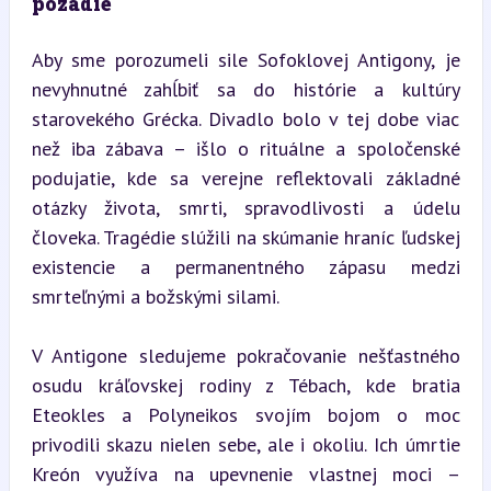
pozadie
Aby sme porozumeli sile Sofoklovej Antigony, je 
nevyhnutné zahĺbiť sa do histórie a kultúry 
starovekého Grécka. Divadlo bolo v tej dobe viac 
než iba zábava – išlo o rituálne a spoločenské 
podujatie, kde sa verejne reflektovali základné 
otázky života, smrti, spravodlivosti a údelu 
človeka. Tragédie slúžili na skúmanie hraníc ľudskej 
existencie a permanentného zápasu medzi 
smrteľnými a božskými silami.
V Antigone sledujeme pokračovanie nešťastného 
osudu kráľovskej rodiny z Tébach, kde bratia 
Eteokles a Polyneikos svojím bojom o moc 
privodili skazu nielen sebe, ale i okoliu. Ich úmrtie 
Kreón využíva na upevnenie vlastnej moci – 