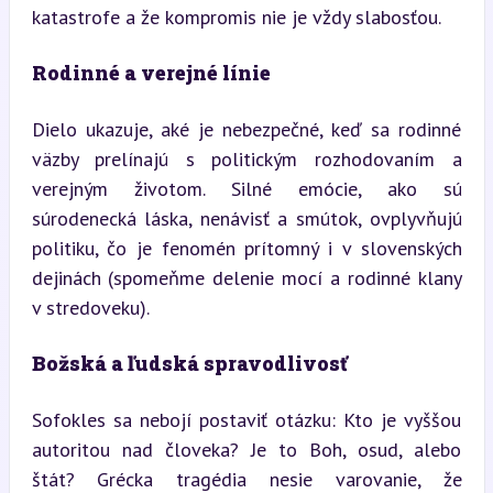
katastrofe a že kompromis nie je vždy slabosťou.
Rodinné a verejné línie
Dielo ukazuje, aké je nebezpečné, keď sa rodinné 
väzby prelínajú s politickým rozhodovaním a 
verejným životom. Silné emócie, ako sú 
súrodenecká láska, nenávisť a smútok, ovplyvňujú 
politiku, čo je fenomén prítomný i v slovenských 
dejinách (spomeňme delenie mocí a rodinné klany 
v stredoveku).
Božská a ľudská spravodlivosť
Sofokles sa nebojí postaviť otázku: Kto je vyššou 
autoritou nad človeka? Je to Boh, osud, alebo 
štát? Grécka tragédia nesie varovanie, že 