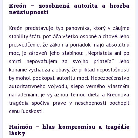
Kreón – zosobnená autorita a hrozba 
neústupnosti
Kreón predstavuje typ panovníka, ktorý v záujme 
stability štátu potláča všetko osobné a citové. Jeho 
presvedčenie, že zákon a poriadok majú absolútnu 
moc, je zároveň jeho slabinou: „Nepriateľa ani po 
smrti nepovažujem za svojho priateľa.“ Jeho 
konanie vychádza z obavy, že príklad neposlušnosti 
by mohol podkopať autoritu moci. Nebezpečenstvo 
autoritatívneho vojvodu, slepo verného vlastným 
nariadeniam, je výraznou témou diela a Kreónova 
tragédia spočíva práve v neschopnosti pochopiť 
cenu ľudskosti.
Haimón – hlas kompromisu a tragédie 
lásky