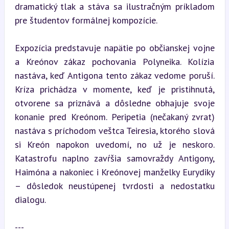
dramatický tlak a stáva sa ilustračným príkladom 
pre študentov formálnej kompozície.
Expozícia predstavuje napätie po občianskej vojne 
a Kreónov zákaz pochovania Polyneika. Kolízia 
nastáva, keď Antigona tento zákaz vedome poruší. 
Kríza prichádza v momente, keď je pristihnutá, 
otvorene sa priznává a dôsledne obhajuje svoje 
konanie pred Kreónom. Peripetia (nečakaný zvrat) 
nastáva s príchodom veštca Teiresia, ktorého slová 
si Kreón napokon uvedomí, no už je neskoro. 
Katastrofu naplno zavŕšia samovraždy Antigony, 
Haimóna a nakoniec i Kreónovej manželky Eurydiky 
– dôsledok neustúpenej tvrdosti a nedostatku 
dialogu.
---