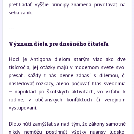
prehliadať vyššie princípy znamená privolávať na 
seba zánik.
---
Význam diela pre dnešného čitateľa
Hoci je Antigona dielom starým viac ako dve 
tisícročia, jej otázky majú v modernom svete svoj 
presah. Každý z nás denne zápasí s dilemou, či 
nasledovať rozkazy, alebo počúvať hlas svedomia 
– napríklad pri školských aktivitách, vo vzťahu k 
rodine, v občianskych konfliktoch či verejnom 
vystupovaní.
Dielo núti zamýšľať sa nad tým, že zákony samotné 
nikdy nemôžu postihnúť všetky nuansy ľudskej 