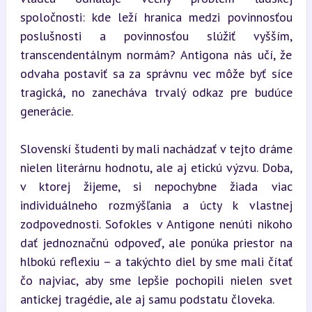
spoločnosti: kde leží hranica medzi povinnosťou 
poslušnosti a povinnosťou slúžiť vyšším, 
transcendentálnym normám? Antigona nás učí, že 
odvaha postaviť sa za správnu vec môže byť síce 
tragická, no zanecháva trvalý odkaz pre budúce 
generácie.
Slovenskí študenti by mali nachádzať v tejto dráme 
nielen literárnu hodnotu, ale aj etickú výzvu. Doba, 
v ktorej žijeme, si nepochybne žiada viac 
individuálneho rozmýšľania a úcty k vlastnej 
zodpovednosti. Sofokles v Antigone nenúti nikoho 
dať jednoznačnú odpoveď, ale ponúka priestor na 
hlbokú reflexiu – a takýchto diel by sme mali čítať 
čo najviac, aby sme lepšie pochopili nielen svet 
antickej tragédie, ale aj samu podstatu človeka.