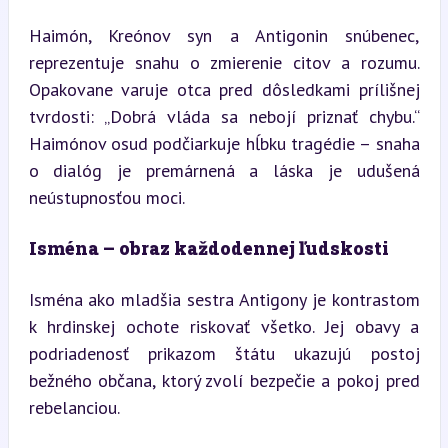
Haimón, Kreónov syn a Antigonin snúbenec, 
reprezentuje snahu o zmierenie citov a rozumu. 
Opakovane varuje otca pred dôsledkami prílišnej 
tvrdosti: „Dobrá vláda sa nebojí priznať chybu.“ 
Haimónov osud podčiarkuje hĺbku tragédie – snaha 
o dialóg je premárnená a láska je udušená 
neústupnosťou moci.
Isména – obraz každodennej ľudskosti
Isména ako mladšia sestra Antigony je kontrastom 
k hrdinskej ochote riskovať všetko. Jej obavy a 
podriadenosť prikazom štátu ukazujú postoj 
bežného občana, ktorý zvolí bezpečie a pokoj pred 
rebelanciou.