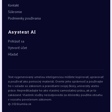
Kontakt
Súkromie
Podmienky používania
Asystent AI
Prihlásiť sa
Vytvoriť účet
Hľadať
Text vygenerovaný umelou inteligenciou môžete kopírovať, upravovať
a používať ako pomocný materiál. Overte jeho správnosť a používajte
ho v súlade so zákonom a pravidlami svojej školy, univerzity alebo
práce. Nepredkladajte ho ako vlastnú samostatnú prácu, ak je to
zakázané. Vlastník služby nezodpovedá za dôsledky použitia obsahu
v rozsahu povolenom zákonom.
© 2026
lumila.sk