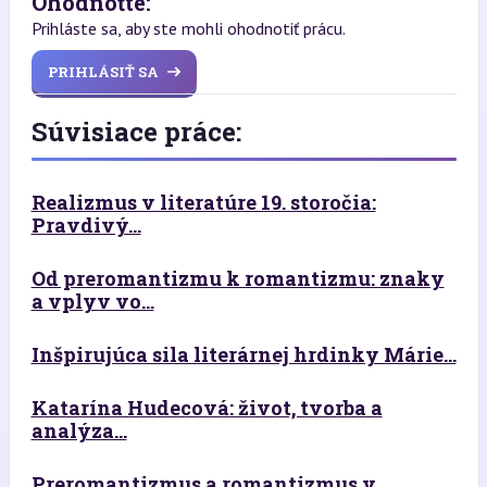
Ohodnoťte:
Prihláste sa, aby ste mohli ohodnotiť prácu.
PRIHLÁSIŤ SA
Súvisiace práce:
Realizmus v literatúre 19. storočia:
Pravdivý...
Od preromantizmu k romantizmu: znaky
a vplyv vo...
Inšpirujúca sila literárnej hrdinky Márie...
Katarína Hudecová: život, tvorba a
analýza...
Preromantizmus a romantizmus v