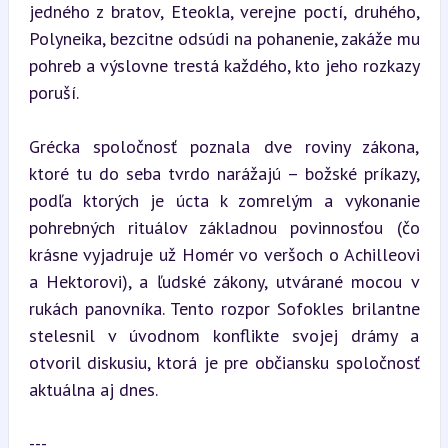
jedného z bratov, Eteokla, verejne poctí, druhého, 
Polyneika, bezcitne odsúdi na pohanenie, zakáže mu 
pohreb a výslovne trestá každého, kto jeho rozkazy 
poruší.
Grécka spoločnosť poznala dve roviny zákona, 
ktoré tu do seba tvrdo narážajú – božské príkazy, 
podľa ktorých je úcta k zomrelým a vykonanie 
pohrebných rituálov základnou povinnosťou (čo 
krásne vyjadruje už Homér vo veršoch o Achilleovi 
a Hektorovi), a ľudské zákony, utvárané mocou v 
rukách panovníka. Tento rozpor Sofokles brilantne 
stelesnil v úvodnom konflikte svojej drámy a 
otvoril diskusiu, ktorá je pre občiansku spoločnosť 
aktuálna aj dnes.
---