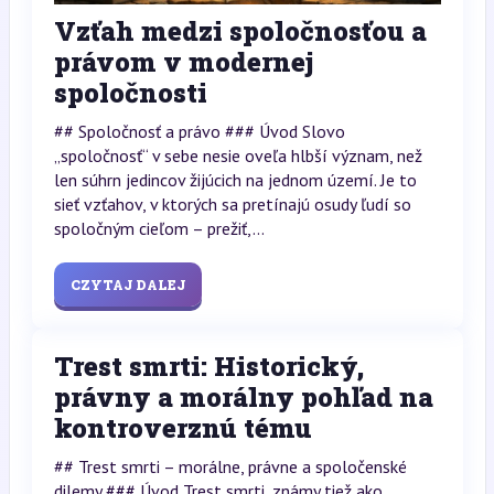
Vzťah medzi spoločnosťou a
právom v modernej
spoločnosti
## Spoločnosť a právo ### Úvod Slovo
„spoločnosť“ v sebe nesie oveľa hlbší význam, než
len súhrn jedincov žijúcich na jednom území. Je to
sieť vzťahov, v ktorých sa pretínajú osudy ľudí so
spoločným cieľom – prežiť,...
CZYTAJ DALEJ
Trest smrti: Historický,
právny a morálny pohľad na
kontroverznú tému
## Trest smrti – morálne, právne a spoločenské
dilemy ### Úvod Trest smrti, známy tiež ako