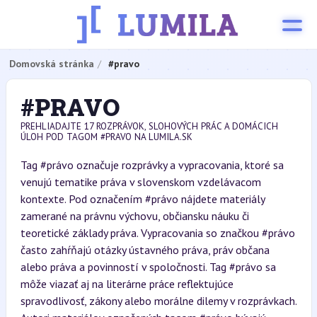
Domovská stránka
#pravo
#PRAVO
PREHLIADAJTE 17 ROZPRÁVOK, SLOHOVÝCH PRÁC A DOMÁCICH
ÚLOH POD TAGOM #PRAVO NA LUMILA.SK
Tag #právo označuje rozprávky a vypracovania, ktoré sa
venujú tematike práva v slovenskom vzdelávacom
kontexte. Pod označením #právo nájdete materiály
zamerané na právnu výchovu, občiansku náuku či
teoretické základy práva. Vypracovania so značkou #právo
často zahŕňajú otázky ústavného práva, práv občana
alebo práva a povinností v spoločnosti. Tag #právo sa
môže viazať aj na literárne práce reflektujúce
spravodlivosť, zákony alebo morálne dilemy v rozprávkach.