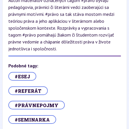
Autori materiálov označených tagom #právo bývajú
pedagógovia, právnici či literárni vedci zaoberajúci sa
právnymi motívmi. #právo sa tak stáva mostom medzi
teóriou práva a jeho aplikáciou v literárnom alebo
spoločenskom kontexte. Rozprávky a vypracovania s
tagom #právo pomáhajú žiakom či študentom rozvíjať
právne vedomie a chápanie dôležitosti práva v živote
jednotlivca i spoločnosti.
Podobné tagy:
#ESEJ
#REFERÁT
#PRÁVNEPOJMY
#SEMINARKA