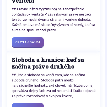
veriteľa
## Právne inštitúty (zmluvy) na zabezpečenie
pohľadávok veriteľa V záväzkovom práve nestačí
len to, že medzi dvoma stranami vznikne dohoda.
Každá zmluva má skutočný význam až vtedy, keď sa
aj reálne splní. Veriteľ preto...
CZYTAJ DALEJ
Sloboda a hranice: keď sa
začína právo druhého
## „Moja sloboda sa končí tam, kde sa začína
sloboda druhého.“ Sloboda patrí medzi
najvzácnejšie hodnoty, aké človek má. Túžba po nej
sprevádza dejiny ľudstva od nepamäti. Ľudia bojovali
za právo rozhodovať o svojom živote,...