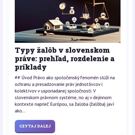
Typy žalôb v slovenskom
práve: prehľad, rozdelenie a
príklady
## Úvod Právo ako spoločenský fenomén slúži na
ochranu a presadzovanie práv jednotlivcov i
kolektívov v usporiadanej spoločnosti. V
slovenskom právnom systéme, no aj v dejinnom
kontexte naprieč Európou, sa žaloba (žalôba) javí
ako...
CZYTAJ DALEJ