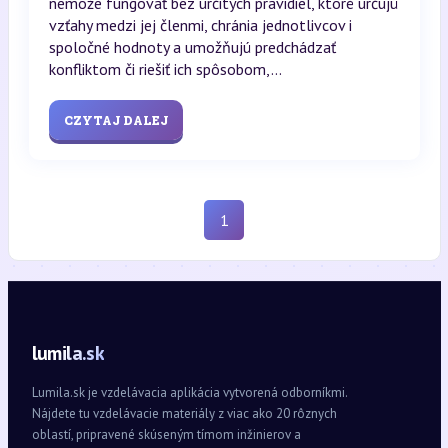
nemôže fungovať bez určitých pravidiel, ktoré určujú
vzťahy medzi jej členmi, chránia jednotlivcov i
spoločné hodnoty a umožňujú predchádzať
konfliktom či riešiť ich spôsobom,...
CZYTAJ DALEJ
1
lumila.sk
Lumila.sk je vzdelávacia aplikácia vytvorená odborníkmi.
Nájdete tu vzdelávacie materiály z viac ako 20 rôznych
oblastí, pripravené skúseným tímom inžinierov a