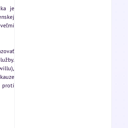
ka je 
nskej 
veľmi 
zovať 
užby. 
llu), 
kauze 
proti 