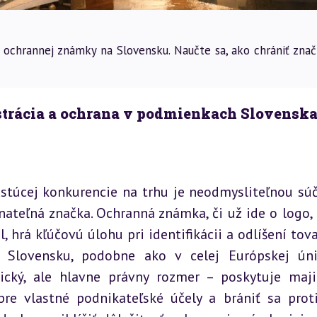
u ochrannej známky na Slovensku. Naučte sa, ako chrániť znač
trácia a ochrana v podmienkach Slovensk
astúcej konkurencie na trhu je neodmysliteľnou súč
nateľná značka. Ochranná známka, či už ide o logo, 
 hrá kľúčovú úlohu pri identifikácii a odlíšení tovar
a Slovensku, podobne ako v celej Európskej úni
ký, ale hlavne právny rozmer – poskytuje majit
re vlastné podnikateľské účely a brániť sa proti