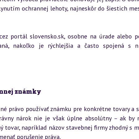
ynutím ochrannej lehoty, najneskôr do šiestich mes
cez portál slovensko.sk, osobne na úrade alebo po
ná, nakoľko je rýchlejšia a často spojená s ni
rannej známky
né právo používať známku pre konkrétne tovary a sl
rávny nárok nie je však úplne absolútny – ak by n
ý tovar, napríklad názov stavebnej firmy zhodný s 
menať porušenie práva.