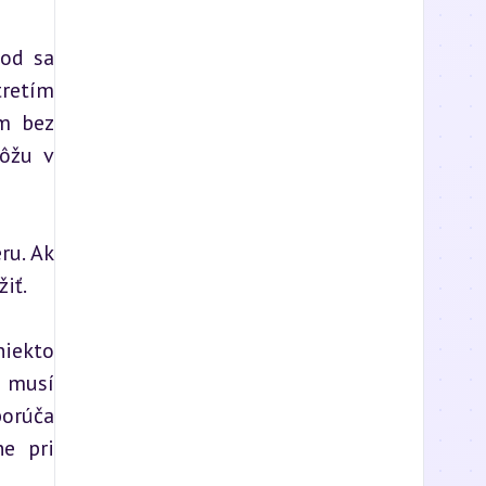
od sa 
retím 
m bez 
ôžu v 
u. Ak 
iť.
iekto 
 musí 
orúča 
e pri 