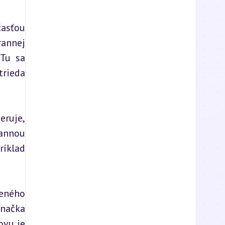
asťou 
annej 
Tu sa 
rieda 
ruje, 
annou 
íklad 
eného 
načka 
vu je 