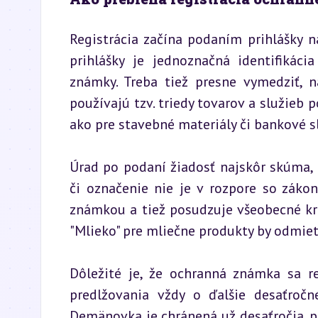
Registrácia začína podaním prihlášky n
prihlášky je jednoznačná identifikáci
známky. Treba tiež presne vymedziť, n
používajú tzv. triedy tovarov a služieb 
ako pre stavebné materiály či bankové s
Úrad po podaní žiadosť najskôr skúma, č
či označenie nie je v rozpore so záko
známkou a tiež posudzuje všeobecné krit
"Mlieko" pre mliečne produkty by odmiet
Dôležité je, že ochranná známka sa r
predlžovania vždy o ďalšie desaťročn
Demänovka je chránená už desaťročia, pr