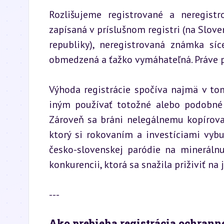
Rozlišujeme registrované a neregist
zapísaná v príslušnom registri (na Slov
republiky), neregistrovaná známka síc
obmedzená a ťažko vymáhateľná. Práve pr
Výhoda registrácie spočíva najmä v tom
iným používať totožné alebo podobné 
Zároveň sa bráni nelegálnemu kopírova
ktorý si rokovaním a investíciami vyb
česko-slovenskej paródie na minerálnu
konkurencii, ktorá sa snažila priživiť na j
---
Ako prebieha registrácia ochran