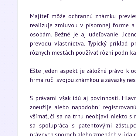
Majiteľ môže ochrannú známku previesť
realizuje zmluvou v písomnej forme a 
osobám. Bežné je aj udeľovanie licen
prevodu vlastníctva. Typický príklad 
rôznych mestách používať rôzni podnikate
Ešte jeden aspekt je záložné právo k oc
firma ručí svojou známkou a záväzky nes
S právami však idú aj povinnosti. Hlavn
zneužije alebo napodobní registrovanú
všímať, či sa na trhu neobjaví niekto 
sa spolupráca s patentovými zástupca
právnych sporoch alebo zmenách v údajo