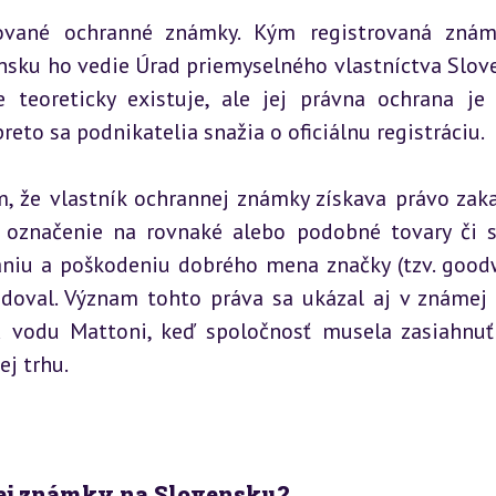
rované ochranné známky. Kým registrovaná znám
ensku ho vedie Úrad priemyselného vlastníctva Slove
e teoreticky existuje, ale jej právna ochrana je 
eto sa podnikatelia snažia o oficiálnu registráciu.
, že vlastník ochrannej známky získava právo zaka
označenie na rovnaké alebo podobné tovary či sl
niu a poškodeniu dobrého mena značky (tzv. goodwi
udoval. Význam tohto práva sa ukázal aj v známej 
 vodu Mattoni, keď spoločnosť musela zasiahnuť 
ej trhu.
nej známky na Slovensku?