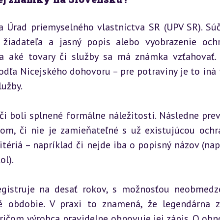
a Úrad priemyselného vlastníctva SR (UPV SR). Súč
a žiadateľa a jasný popis alebo vyobrazenie ochr
a aké tovary či služby sa má známka vzťahovať. 
podľa Nicejského dohovoru – pre potraviny je to iná t
lužby.
i boli splnené formálne náležitosti. Následne preve
nom, či nie je zamieňateľné s už existujúcou ochr
ériá – napríklad či nejde iba o popisný názov (napr
ol).
egistruje na desať rokov, s možnosťou neobmedz
é obdobie. V praxi to znamená, že legendárna z
ičom výrobca pravidelne obnovuje jej zápis. O obno