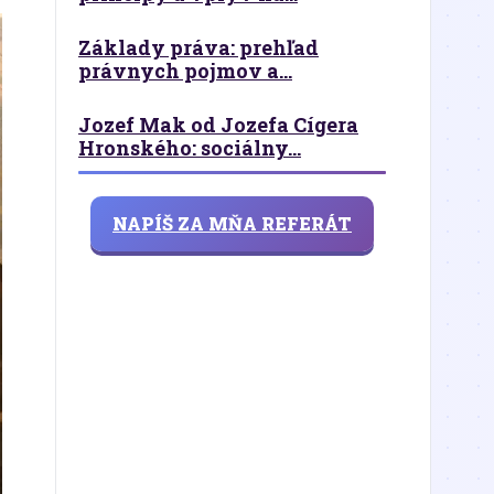
Základy práva: prehľad
právnych pojmov a...
Jozef Mak od Jozefa Cígera
Hronského: sociálny...
NAPÍŠ ZA MŇA REFERÁT