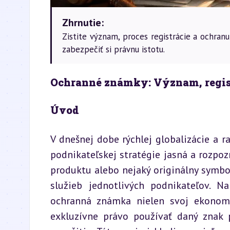
Zhrnutie:
Zistite význam, proces registrácie a ochran
zabezpečiť si právnu istotu.
Ochranné známky: Význam, regis
Úvod
V dnešnej dobe rýchlej globalizácie a r
podnikateľskej stratégie jasná a rozpoz
produktu alebo nejaký originálny symbol,
služieb jednotlivých podnikateľov. N
ochranná známka nielen svoj ekonomic
exkluzívne právo používať daný znak p