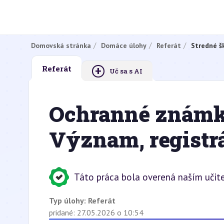
Domovská stránka
Domáce úlohy
Referát
Stredné š
+
Referát
Uč sa s AI
Ochranné známk
Význam, registr
Táto práca bola overená naším učit
Typ úlohy:
Referát
pridané: 27.05.2026 o 10:54