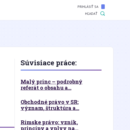
PRIHLÁSIŤ SA
HĽADAŤ
Súvisiace práce:
Malý princ – podrobný
referát o obsahu a...
Obchodné právo v SR:
význam, štruktúra a...
Rímske právo: vznik,
princípy a vplyv na...