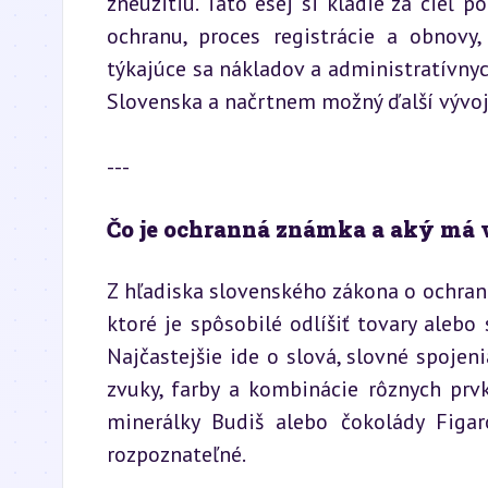
zneužitiu. Táto esej si kladie za cieľ p
ochranu, proces registrácie a obnovy,
týkajúce sa nákladov a administratívnych
Slovenska a načrtnem možný ďalší vývoj 
---
Čo je ochranná známka a aký má
Z hľadiska slovenského zákona o ochra
ktoré je spôsobilé odlíšiť tovary alebo 
Najčastejšie ide o slová, slovné spojenia
zvuky, farby a kombinácie rôznych prvk
minerálky Budiš alebo čokolády Figar
rozpoznateľné.