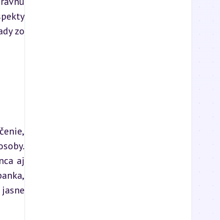
rávnu 
pekty 
dy zo 
enie, 
soby. 
ca aj 
anka, 
jasne 