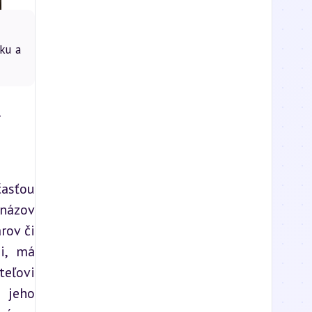
ku a
a
asťou 
názov 
ov či 
i, má 
eľovi 
 jeho 