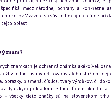
odrobne priblížiť dôležitosť ochrannej známky, jej p
 špecifiká medzinárodnej ochrany a konkrétne as
 procesov. V závere sa sústredím aj na reálne príkla
tejto oblasti.
 význam?
nných známkach je ochranná známka akékoľvek označ
služby jednej osoby od tovarov alebo služieb inej o
, obrázky, písmená, číslice, tvary výrobkov, či dokon
ov. Typickým príkladom je logo firiem ako Tatra b
o – všetky tieto značky sú na slovenskom trhu 