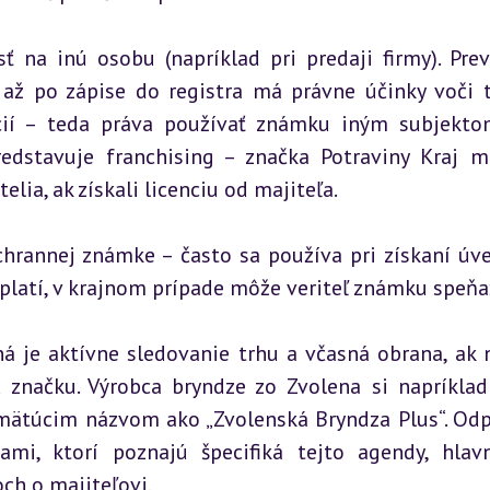
 na inú osobu (napríklad pri predaji firmy). Prev
až po zápise do registra má právne účinky voči t
cií – teda práva používať známku iným subjekto
predstavuje franchising – značka Potraviny Kraj m
lia, ak získali licenciu od majiteľa.
hrannej známke – často sa používa pri získaní úver
platí, v krajnom prípade môže veriteľ známku speňaž
á je aktívne sledovanie trhu a včasná obrana, ak n
 značku. Výrobca bryndze zo Zvolena si napríklad
s mätúcim názvom ako „Zvolenská Bryndza Plus“. Odp
mi, ktorí poznajú špecifiká tejto agendy, hlavn
ch o majiteľovi.