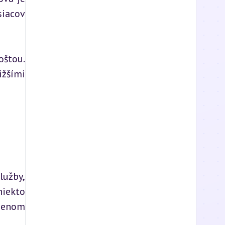
iacov 
štou. 
žšími 
užby, 
iekto 
menom 