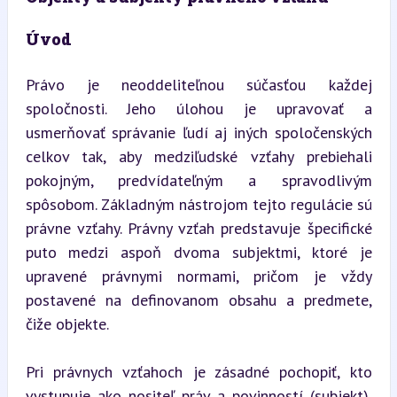
Úvod
Právo je neoddeliteľnou súčasťou každej 
spoločnosti. Jeho úlohou je upravovať a 
usmerňovať správanie ľudí aj iných spoločenských 
celkov tak, aby medziľudské vzťahy prebiehali 
pokojným, predvídateľným a spravodlivým 
spôsobom. Základným nástrojom tejto regulácie sú 
právne vzťahy. Právny vzťah predstavuje špecifické 
puto medzi aspoň dvoma subjektmi, ktoré je 
upravené právnymi normami, pričom je vždy 
postavené na definovanom obsahu a predmete, 
čiže objekte.
Pri právnych vzťahoch je zásadné pochopiť, kto 
vystupuje ako nositeľ práv a povinností (subjekt), 