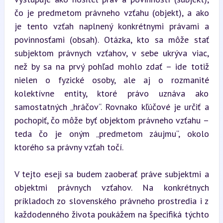
čo je predmetom právneho vzťahu (objekt), a ako 
je tento vzťah naplnený konkrétnymi právami a 
povinnosťami (obsah). Otázka, kto sa môže stať 
subjektom právnych vzťahov, v sebe ukrýva viac, 
než by sa na prvý pohľad mohlo zdať – ide totiž 
nielen o fyzické osoby, ale aj o rozmanité 
kolektívne entity, ktoré právo uznáva ako 
samostatných „hráčov“. Rovnako kľúčové je určiť a 
pochopiť, čo môže byť objektom právneho vzťahu – 
teda čo je oným „predmetom záujmu“, okolo 
ktorého sa právny vzťah točí.
V tejto eseji sa budem zaoberať práve subjektmi a 
objektmi právnych vzťahov. Na konkrétnych 
príkladoch zo slovenského právneho prostredia i z 
každodenného života poukážem na špecifiká týchto 