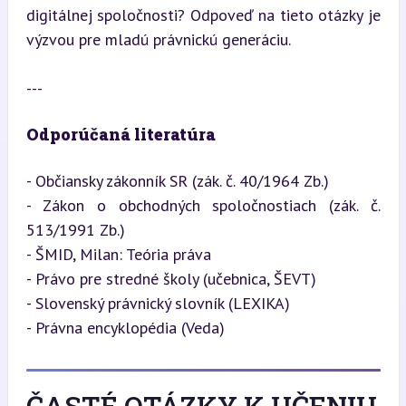
digitálnej spoločnosti? Odpoveď na tieto otázky je 
výzvou pre mladú právnickú generáciu.
---
Odporúčaná literatúra
- Občiansky zákonník SR (zák. č. 40/1964 Zb.)

- Zákon o obchodných spoločnostiach (zák. č. 
513/1991 Zb.)

- ŠMID, Milan: Teória práva

- Právo pre stredné školy (učebnica, ŠEVT)

- Slovenský právnický slovník (LEXIKA)

- Právna encyklopédia (Veda)
ČASTÉ OTÁZKY K UČENIU