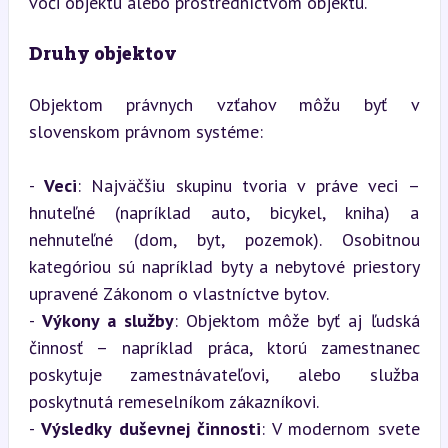
voči objektu alebo prostredníctvom objektu.
Druhy objektov
Objektom právnych vzťahov môžu byť v 
slovenskom právnom systéme:
- 
Veci
: Najväčšiu skupinu tvoria v práve veci – 
hnuteľné (napríklad auto, bicykel, kniha) a 
nehnuteľné (dom, byt, pozemok). Osobitnou 
kategóriou sú napríklad byty a nebytové priestory 
upravené Zákonom o vlastníctve bytov.

- 
Výkony a služby
: Objektom môže byť aj ľudská 
činnosť – napríklad práca, ktorú zamestnanec 
poskytuje zamestnávateľovi, alebo služba 
poskytnutá remeselníkom zákazníkovi.

- 
Výsledky duševnej činnosti
: V modernom svete 