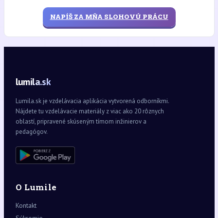
NAPÍŠ ZA MŇA SLOHOVÚ PRÁCU
lumila.sk
Lumila.sk je vzdelávacia aplikácia vytvorená odborníkmi.
Nájdete tu vzdelávacie materiály z viac ako 20 rôznych
oblastí, pripravené skúseným tímom inžinierov a
pedagógov.
O Lumile
Kontakt
Súkromie