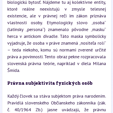
biologickú bytosť. Nájdeme tu aj kolektívne entity, 
ktoré reálne neexistujú v zmysle telesnej 
existencie, ale v právnej reči im zákon priznáva 
vlastnosti osoby. Etymologicky slovo „osoba“ 
(latinsky „persona“) znamenalo pôvodne „masku“ 
herca v antickom divadle. Táto maska symbolicky 
vyjadruje, že osoba v práve znamená „nositeľa rolí“ 
– teda niekoho, komu sú normami zverené určité 
práva a povinnosti. Tento obraz pekne rozpracovala 
slovenská právna teórie, napríklad v diela Milana 
Šmida.
Právna subjektivita fyzických osôb
Každý človek sa stáva subjektom práva narodením. 
Pravidlá slovenského Občianskeho zákonníka (zák. 
č. 40/1964 Zb.) jasne uvádzajú, že právnu 