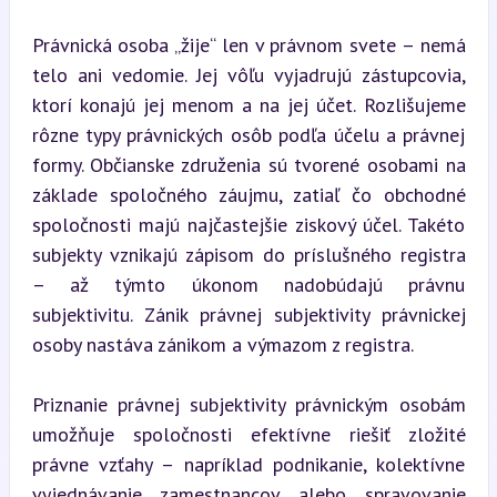
Právnická osoba „žije“ len v právnom svete – nemá 
telo ani vedomie. Jej vôľu vyjadrujú zástupcovia, 
ktorí konajú jej menom a na jej účet. Rozlišujeme 
rôzne typy právnických osôb podľa účelu a právnej 
formy. Občianske združenia sú tvorené osobami na 
základe spoločného záujmu, zatiaľ čo obchodné 
spoločnosti majú najčastejšie ziskový účel. Takéto 
subjekty vznikajú zápisom do príslušného registra 
– až týmto úkonom nadobúdajú právnu 
subjektivitu. Zánik právnej subjektivity právnickej 
osoby nastáva zánikom a výmazom z registra.
Priznanie právnej subjektivity právnickým osobám 
umožňuje spoločnosti efektívne riešiť zložité 
právne vzťahy – napríklad podnikanie, kolektívne 
vyjednávanie zamestnancov alebo spravovanie 