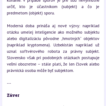
konanie. V prípade sporov je pre súd nevyhnutné 
určiť, kto je účastníkom (subjekt) a čo je 
predmetom (objekt) sporu.
Moderná doba prináša aj nové výzvy: napríklad 
otázku umelej inteligencie ako možného subjektu 
alebo digitalizáciu pôvodne „hmotných“ objektov 
(napríklad kryptomena). Uzbekistán napríklad už 
uznal softvérového robota za právny subjekt. 
Slovensko však pri podobných otázkach postupuje 
veľmi obozretne – stále platí, že len človek alebo 
právnická osoba môže byť subjektom.
---
Záver