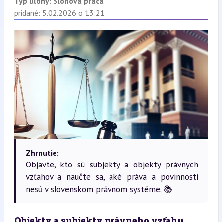
Typ úlohy:
Slohová práca
pridané: 5.02.2026 o 13:21
Zhrnutie:
Objavte, kto sú subjekty a objekty právnych
vzťahov a naučte sa, aké práva a povinnosti
nesú v slovenskom právnom systéme. 📚
Objekty a subjekty právneho vzťahu