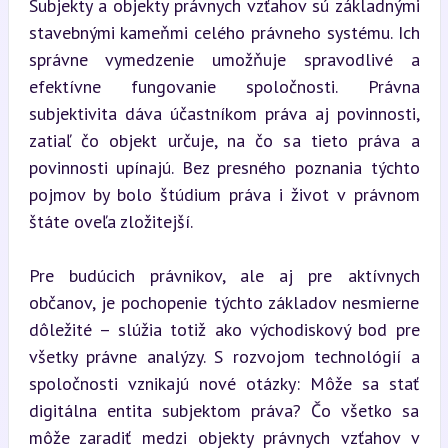
Subjekty a objekty právnych vzťahov sú základnými 
stavebnými kameňmi celého právneho systému. Ich 
správne vymedzenie umožňuje spravodlivé a 
efektívne fungovanie spoločnosti. Právna 
subjektivita dáva účastníkom práva aj povinnosti, 
zatiaľ čo objekt určuje, na čo sa tieto práva a 
povinnosti upínajú. Bez presného poznania týchto 
pojmov by bolo štúdium práva i život v právnom 
štáte oveľa zložitejší.
Pre budúcich právnikov, ale aj pre aktívnych 
občanov, je pochopenie týchto základov nesmierne 
dôležité – slúžia totiž ako východiskový bod pre 
všetky právne analýzy. S rozvojom technológií a 
spoločnosti vznikajú nové otázky: Môže sa stať 
digitálna entita subjektom práva? Čo všetko sa 
môže zaradiť medzi objekty právnych vzťahov v 