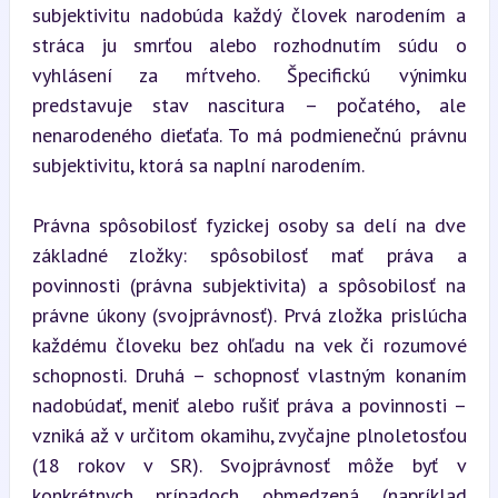
subjektivitu nadobúda každý človek narodením a 
stráca ju smrťou alebo rozhodnutím súdu o 
vyhlásení za mŕtveho. Špecifickú výnimku 
predstavuje stav nascitura – počatého, ale 
nenarodeného dieťaťa. To má podmienečnú právnu 
subjektivitu, ktorá sa naplní narodením.
Právna spôsobilosť fyzickej osoby sa delí na dve 
základné zložky: spôsobilosť mať práva a 
povinnosti (právna subjektivita) a spôsobilosť na 
právne úkony (svojprávnosť). Prvá zložka prislúcha 
každému človeku bez ohľadu na vek či rozumové 
schopnosti. Druhá – schopnosť vlastným konaním 
nadobúdať, meniť alebo rušiť práva a povinnosti – 
vzniká až v určitom okamihu, zvyčajne plnoletosťou 
(18 rokov v SR). Svojprávnosť môže byť v 
konkrétnych prípadoch obmedzená (napríklad 