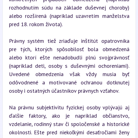
rozhodnutím súdu na základe duševnej choroby) 
alebo rozšírená (napríklad uzavretím manželstva 
pred 18. rokom života).
Právny systém tiež zriaďuje inštitút opatrovníka 
pre tých, ktorých spôsobilosť bola obmedzená 
alebo ktorí ešte nenadobudli plnú svojprávnosť 
(napríklad deti, osoby s duševnými ochoreniami). 
Uvedené obmedzenia však vždy musia byť 
odôvodnené a motivované ochranou dotknutej 
osoby i ostatných účastníkov právnych vzťahov.
Na právnu subjektivitu fyzickej osoby vplývajú aj 
ďalšie faktory, ako je napríklad občianstvo, 
vzdelanie, rodinný stav či spoločenské a historické 
okolnosti. Ešte pred niekoľkými desaťročiami ženy 