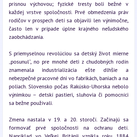
prísnou výchovou; fyzické tresty boli bežné v 
každej vrstve spoločnosti. Prvé obmedzenia práv 
rodičov v prospech detí sa objavili len výnimočne, 
často len v prípade úplne krajného neľudského 
zaobchádzania.
S priemyselnou revolúciou sa detský život mierne 
„posunul“, no pre mnohé deti z chudobných rodín 
znamenala industrializácia ešte dlhšie a 
nebezpečné pracovné dni vo fabrikách, baniach a na 
poliach. Slovensko počas Rakúsko-Uhorska nebolo 
výnimkou – detskí pastieri, sluhovia či pomocníci 
sa bežne používali.
Zmena nastala v 19. a 20. storočí. Začínajú sa 
formovať prvé spoločnosti na ochranu detí. 
Napríklad vo Veľkej Británii vznikla roku 1884 