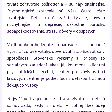
trvalé zdravotné poškodenia – sú najviditeľnejšie. 
Psychologické zranenia sú však často ešte 
trvalejšie. Deti, ktoré zažili týranie, bývajú 
náchylnejšie na depresie, úzkostné poruchy, 
sebapoškodzovanie, stratu dôvery v dospelých.
V dlhodobom horizonte sa narušuje ich schopnosť 
vytvárať zdravé vzťahy, dôverovať, stabilizovať sa v 
spoločnosti. Slovenské výskumy aj príbehy zo 
sociálnych zariadení ukazujú, že medzi klientmi 
psychiatrických liečební, centier pre závislosti či 
krízových centier je podiel ľudí s detskou traumou 
šokujúco vysoký.
Najväčšou tragédiou je strata života – detská 
samovražda, kedy si dieťa v úplnej beznádeji 