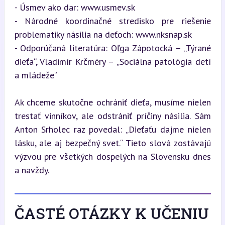
- Úsmev ako dar: www.usmev.sk

- Národné koordinačné stredisko pre riešenie 
problematiky násilia na deťoch: www.nksnap.sk

- Odporúčaná literatúra: Oľga Zápotocká – „Týrané 
dieťa“, Vladimír Krčméry – „Sociálna patológia detí 
a mládeže“
Ak chceme skutočne ochrániť dieťa, musíme nielen 
trestať vinníkov, ale odstrániť príčiny násilia. Sám 
Anton Srholec raz povedal: „Dieťaťu dajme nielen 
lásku, ale aj bezpečný svet.“ Tieto slová zostávajú 
výzvou pre všetkých dospelých na Slovensku dnes 
a navždy.
ČASTÉ OTÁZKY K UČENIU