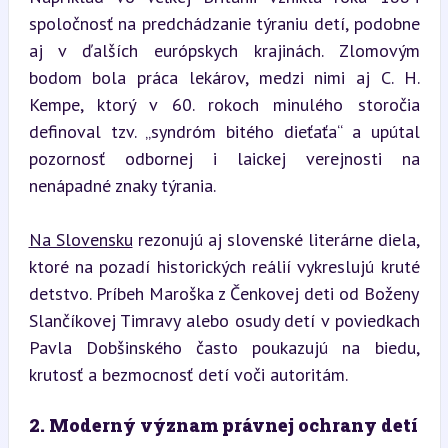
spoločnosť na predchádzanie týraniu detí, podobne 
aj v ďalších európskych krajinách. Zlomovým 
bodom bola práca lekárov, medzi nimi aj C. H. 
Kempe, ktorý v 60. rokoch minulého storočia 
definoval tzv. „syndróm bitého dieťaťa“ a upútal 
pozornosť odbornej i laickej verejnosti na 
nenápadné znaky týrania.
Na Slovensku
 rezonujú aj slovenské literárne diela, 
ktoré na pozadí historických reálií vykreslujú kruté 
detstvo. Príbeh Maroška z Čenkovej deti od Boženy 
Slančíkovej Timravy alebo osudy detí v poviedkach 
Pavla Dobšinského často poukazujú na biedu, 
krutosť a bezmocnosť detí voči autoritám.
2. Moderný význam právnej ochrany detí