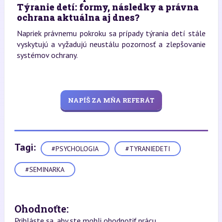
Týranie detí: formy, následky a právna
ochrana aktuálna aj dnes?
Napriek právnemu pokroku sa prípady týrania detí stále
vyskytujú a vyžadujú neustálu pozornosť a zlepšovanie
systémov ochrany.
NAPÍŠ ZA MŇA REFERÁT
Tagi:
#PSYCHOLOGIA
#TYRANIEDETI
#SEMINARKA
Ohodnoťte:
Prihláste sa, aby ste mohli ohodnotiť prácu.