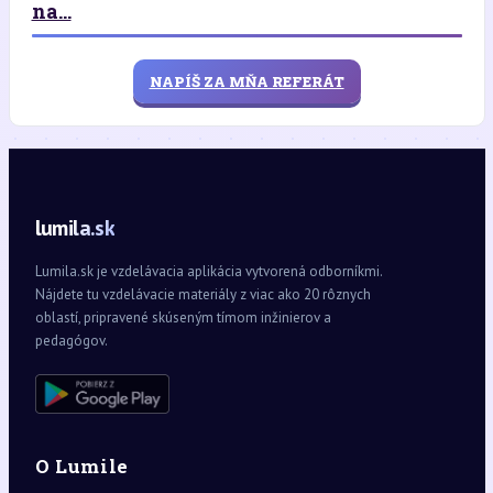
na...
NAPÍŠ ZA MŇA REFERÁT
lumila.sk
Lumila.sk je vzdelávacia aplikácia vytvorená odborníkmi.
Nájdete tu vzdelávacie materiály z viac ako 20 rôznych
oblastí, pripravené skúseným tímom inžinierov a
pedagógov.
O Lumile