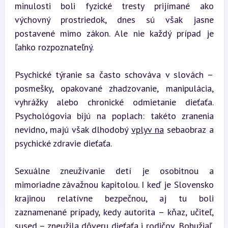
minulosti boli fyzické tresty prijímané ako 
výchovný prostriedok, dnes sú však jasne 
postavené mimo zákon. Ale nie každý prípad je 
ľahko rozpoznateľný.
Psychické týranie sa často schováva v slovách – 
posmešky, opakované zhadzovanie, manipulácia, 
vyhrážky alebo chronické odmietanie dieťaťa. 
Psychológovia bijú na poplach: takéto zranenia 
nevidno, majú však dlhodobý 
vplyv na
 sebaobraz a 
psychické zdravie dieťaťa.
Sexuálne zneužívanie detí je osobitnou a 
mimoriadne závažnou kapitolou. I keď je Slovensko 
krajinou relatívne bezpečnou, aj tu boli 
zaznamenané prípady, kedy autorita – kňaz, učiteľ, 
sused – zneužila dôveru dieťaťa i rodičov. Bohužiaľ, 