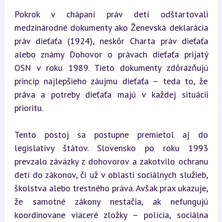
Pokrok v chápaní práv detí odštartovali 
medzinárodné dokumenty ako Ženevská deklarácia 
práv dieťaťa (1924), neskôr Charta práv dieťaťa 
alebo známy Dohovor o právach dieťaťa prijatý 
OSN v roku 1989. Tieto dokumenty zdôrazňujú 
princíp najlepšieho záujmu dieťaťa – teda to, že 
práva a potreby dieťaťa majú v každej situácii 
prioritu.
Tento postoj sa postupne premietol aj do 
legislatívy štátov. Slovensko po roku 1993 
prevzalo záväzky z dohovorov a zakotvilo ochranu 
detí do zákonov, či už v oblasti sociálnych služieb, 
školstva alebo trestného práva. Avšak prax ukazuje, 
že samotné zákony nestačia, ak nefungujú 
koordinovane viaceré zložky – polícia, sociálna 