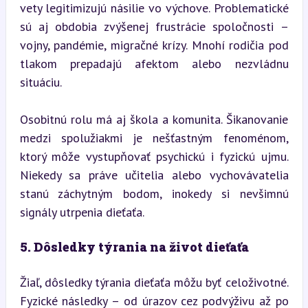
vety legitimizujú násilie vo výchove. Problematické 
sú aj obdobia zvýšenej frustrácie spoločnosti – 
vojny, pandémie, migračné krízy. Mnohí rodičia pod 
tlakom prepadajú afektom alebo nezvládnu 
situáciu.
Osobitnú rolu má aj škola a komunita. Šikanovanie 
medzi spolužiakmi je nešťastným fenoménom, 
ktorý môže vystupňovať psychickú i fyzickú ujmu. 
Niekedy sa práve učitelia alebo vychovávatelia 
stanú záchytným bodom, inokedy si nevšimnú 
signály utrpenia dieťaťa.
5. Dôsledky týrania na život dieťaťa
Žiaľ, dôsledky týrania dieťaťa môžu byť celoživotné. 
Fyzické následky – od úrazov cez podvýživu až po 