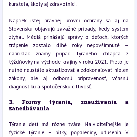
kuratela, školy aj zdravotníci.
Napriek istej právnej úrovni ochrany sa aj na 
Slovensku objavujú závažné prípady, kedy systém 
zlyhal. Médiá prinášajú správy o deťoch, ktorých 
trápenie zostalo dlhé roky nepovšimnuté – 
napríklad známy prípad týraného chlapca z 
týždňovky na východe krajiny v roku 2021. Preto je 
nutné neustále aktualizovať a zdokonaľovať nielen 
zákony, ale aj odbornú pripravenosť, včasnú 
diagnostiku a spoločenskú citlivosť.
3. Formy týrania, zneužívania a 
zanedbávania
Týranie detí má rôzne tváre. Najviditeľnejšie je 
fyzické týranie – bitky, popáleniny, udusenia. V 