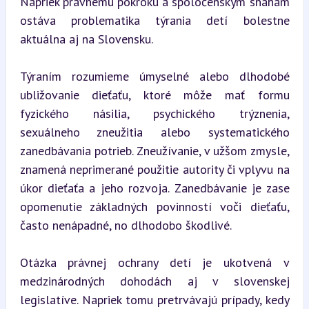
Napriek právnemu pokroku a spoločenským snahám 
ostáva problematika týrania detí bolestne 
aktuálna aj na Slovensku.
Týraním rozumieme úmyselné alebo dlhodobé 
ubližovanie dieťaťu, ktoré môže mať formu 
fyzického násilia, psychického trýznenia, 
sexuálneho zneužitia alebo systematického 
zanedbávania potrieb. Zneužívanie, v užšom zmysle, 
znamená neprimerané použitie autority či vplyvu na 
úkor dieťaťa a jeho rozvoja. Zanedbávanie je zase 
opomenutie základných povinností voči dieťaťu, 
často nenápadné, no dlhodobo škodlivé.
Otázka právnej ochrany detí je ukotvená v 
medzinárodných dohodách aj v slovenskej 
legislatíve. Napriek tomu pretrvávajú prípady, kedy 