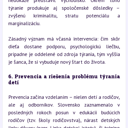
nedokáže predstaviť východisko. Okrem toho 
týranie produkuje aj spoločenské dôsledky – 
zvýšenú kriminalitu, stratu potenciálu a 
marginalizáciu.
Zásadný význam má včasná intervencia: čím skôr 
dieťa dostane podporu, psychologickú liečbu, 
prípadne je oddelené od zdroja týrania, tým vyššia 
je šanca, že si vybuduje nový štart do života.
6. Prevencia a riešenia problému týrania 
detí
Prevencia začína vzdelaním – nielen detí a rodičov, 
ale aj odborníkov. Slovensko zaznamenalo v 
posledných rokoch posun v edukácii budúcich 
rodičov (tzv. školy rodičovstva), nárast detských 
linky dôvery (napr. Linka detskej istoty), či tréning 