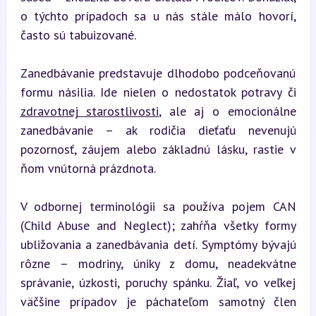
o týchto prípadoch sa u nás stále málo hovorí, 
často sú tabuizované.
Zanedbávanie predstavuje dlhodobo podceňovanú 
formu násilia. Ide nielen o nedostatok potravy či 
zdravotnej starostlivosti
, ale aj o emocionálne 
zanedbávanie – ak rodičia dieťaťu nevenujú 
pozornosť, záujem alebo základnú lásku, rastie v 
ňom vnútorná prázdnota.
V odbornej terminológii sa používa pojem CAN 
(Child Abuse and Neglect); zahŕňa všetky formy 
ubližovania a zanedbávania detí. Symptómy bývajú 
rôzne – modriny, úniky z domu, neadekvátne 
správanie, úzkosti, poruchy spánku. Žiaľ, vo veľkej 
väčšine prípadov je páchateľom samotný člen 