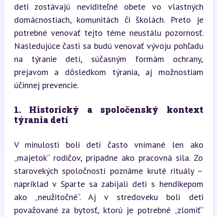
deti zostávajú neviditeľné obete vo vlastných 
domácnostiach, komunitách či školách. Preto je 
potrebné venovať tejto téme neustálu pozornosť. 
Nasledujúce časti sa budú venovať vývoju pohľadu 
na týranie detí, súčasným formám ochrany, 
prejavom a dôsledkom týrania, aj možnostiam 
účinnej prevencie.
1. Historický a spoločenský kontext 
týrania detí
V minulosti boli deti často vnímané len ako 
„majetok“ rodičov, prípadne ako pracovná sila. Zo 
starovekých spoločností poznáme kruté rituály – 
napríklad v Sparte sa zabíjali deti s hendikepom 
ako „neužitočné“. Aj v stredoveku boli deti 
považované za bytosť, ktorú je potrebné „zlomiť“ 