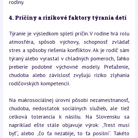
rodiny.
4. Príčiny a rizikové faktory týrania detí
Týranie je výsledkom spleti príčin. V rodine hrá rolu 
atmosféra, spôsob výchovy, schopnosť zvládať 
stres a spôsoby riešenia konfliktov. Ak je rodič sám 
týraný alebo vyrastal v chladných pomeroch, ľahko 
preberie podobné výchovné modely. Preťaženie, 
chudoba alebo závislosť zvyšujú riziko zlyhania 
rodičovských kompetencií.
Na makrosociálnej úrovni pôsobí nezamestnanosť, 
chudoba, nedostatok sociálnych služieb, ale tiež 
celková tolerancia k násiliu. Na Slovensku sa 
napríklad ešte stále objavuje výrok: „Trest musí 
byť“, alebo „čo ťa nezabije, to ťa posilní“. Takéto 