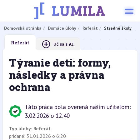
Domovská stránka
Domáce úlohy
Referát
Stredné školy
+
Referát
Uč sa s AI
Týranie detí: formy,
následky a právna
ochrana
Táto práca bola overená naším učiteľom:
3.02.2026 o 12:40
Typ úlohy:
Referát
pridané: 31.01.2026 o 6:20