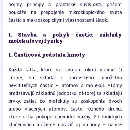
pojmy, princípy a praktické súvislosti, pričom 
poukáže na prepojenie mikroskopického sveta 
častíc s makroskopickými vlastnosťami látok.
I. Stavba a pohyb častíc: základy 
molekulovej fyziky
1. Časticová podstata hmoty
Každá látka, ktorú vo svojom okolí vidíme či 
cítime, sa skladá z obrovského množstva 
neviditeľných častíc – atómov a molekúl. Atómy 
predstavujú základnú jednotku, z ktorej sa skladajú 
prvky, zatiaľ čo molekuly sú zoskupenia dvoch 
alebo viacerých atómov, často rôzneho druhu, 
ktoré držia pokope chemické väzby. Pri ionických 
zlúčeninách môžeme naraziť aj na ióny – nabité 