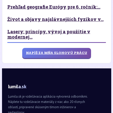
Prehľad geografie Európy pre 6. ročník:...
Život a objavy najslávnejších fyzikov v...
Lasery: princípy, vývoj a použitie v
modernej...
NAPÍŠ ZA MŇA SLOHOVÚ PRÁCU
lumila.sk
Lumila.sk je vzdelávacia aplikácia vytvorená odborníkmi.
Nájdete tu vzdelávacie materiály z viac ako 20 rôznych
oblastí, pripravené skúseným tímom inžinierov a
pedagógov.