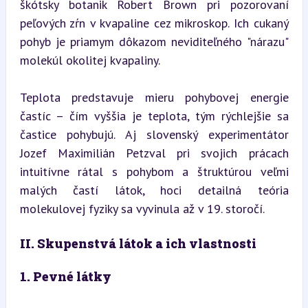
škótsky botanik Robert Brown pri pozorovaní 
peľových zŕn v kvapaline cez mikroskop. Ich cukaný 
pohyb je priamym dôkazom neviditeľného "nárazu" 
molekúl okolitej kvapaliny.
Teplota predstavuje mieru pohybovej energie 
častíc – čím vyššia je teplota, tým rýchlejšie sa 
častice pohybujú. Aj slovenský experimentátor 
Jozef Maximilián Petzval pri svojich prácach 
intuitívne rátal s pohybom a štruktúrou veľmi 
malých častí látok, hoci detailná teória 
molekulovej fyziky sa vyvinula až v 19. storočí.
II. Skupenstvá látok a ich vlastnosti
1. Pevné látky