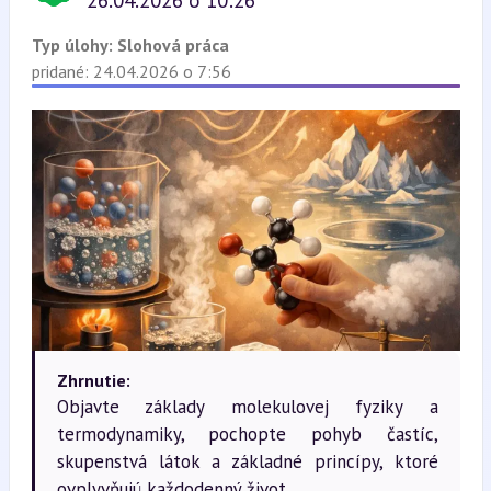
26.04.2026 o 10:26
Typ úlohy:
Slohová práca
pridané: 24.04.2026 o 7:56
Zhrnutie:
Objavte základy molekulovej fyziky a
termodynamiky, pochopte pohyb častíc,
skupenstvá látok a základné princípy, ktoré
ovplyvňujú každodenný život.