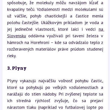
spôsobuje, že molekuly môžu navzájom kĺzať a 
kvapaliny tečú. Vzdialenosti medzi molekulami sú 
už väčšie, pohyb chaotickejší a častice menia 
polohu častejšie. Ukážkovým príkladom je voda a 
jej jedinečné vlastnosti, ktoré laici i vedci 
na 
Slovensku
 oddávna využívali pri tavení železa v 
hámroch na Horehroní – kde sa odvádzalo teplo z 
rozžeravených materiálov práve prúdom studenej 
rieky.
3. Plyny
Plyny vykazujú najväčšiu voľnosť pohybu častíc, 
ktoré sa pohybujú po veľkých vzdialenostiach a 
narážajú do stien nádoby. Pri zvýšenej teplote sa 
ich stredná rýchlosť zvyšuje, čo sa prejaví 
nárastom tlaku (napríklad vo futbalovej lopte po 