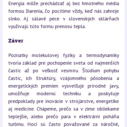
Energia môže prechádzať aj bez hmotného média 
formou žiarenia, čo pocítime vždy, keď nás zahreje 
slnko. Aj sálavé pece v slovenských sklárňach 
využívajú túto formu prenosu tepla.
Záver
Poznatky molekulovej fyziky a termodynamiky 
tvoria základ pre pochopenie sveta od najmenších 
častíc až po veľkosť vesmíru. Štúdium pohybu 
častíc, ich štruktúry, vzájomného pôsobenia a 
energetických premien vysvetľuje prírodné javy, 
umožňuje modernú techniku a poskytuje 
predpoklady pre inovácie v strojárstve, energetike 
aj medicíne. Chápeme, prečo sa v zime obliekame 
teplejšie, alebo prečo para v elektrárni poháňa 
turbínu. Hoci sú často považované za náročné, 