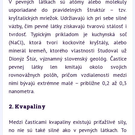
V pevných látkach sú atómy alebo molekuly 
usporiadané do pravidelných štruktúr – tzv. 
kryštalických mriežok. Udržiavajú ich pri sebe silné 
väzby, čím pevné látky získavajú tvarovú stálosť i 
tvrdosť. Typickým príkladom je kuchynská soľ 
(NaCl), ktorá tvorí kockovité kryštály, alebo 
minerál kremeň, ktorého vlastnosti študoval už 
Dionýz Štúr, významný slovenský geológ. Častice 
pevnej látky len kmitajú okolo svojich 
rovnovážnych polôh, pričom vzdialenosti medzi 
nimi bývajú extrémne malé – približne 0,2 až 0,3 
nanometra.
2. Kvapaliny
Medzi časticami kvapaliny existujú príťažlivé sily, 
no nie sú také silné ako v pevných látkach. To 