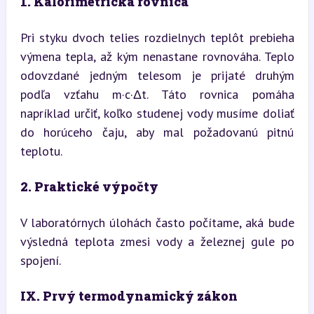
1. Kalorimetrická rovnica
Pri styku dvoch telies rozdielnych teplôt prebieha 
výmena tepla, až kým nenastane rovnováha. Teplo 
odovzdané jedným telesom je prijaté druhým 
podľa vzťahu m·c·Δt. Táto rovnica pomáha 
napríklad určiť, koľko studenej vody musíme doliať 
do horúceho čaju, aby mal požadovanú pitnú 
teplotu.
2. Praktické výpočty
V laboratórnych úlohách často počítame, aká bude 
výsledná teplota zmesi vody a železnej gule po 
spojení.
IX. Prvý termodynamický zákon