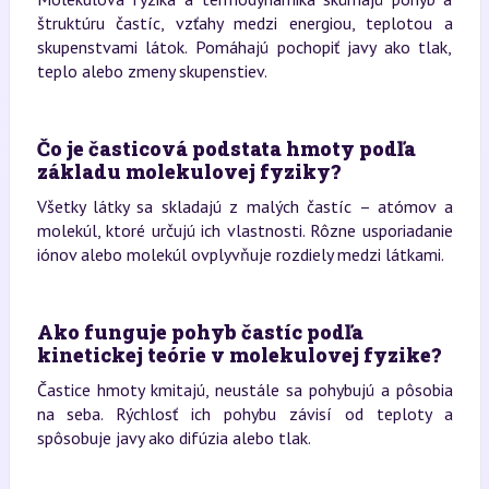
štruktúru častíc, vzťahy medzi energiou, teplotou a
skupenstvami látok. Pomáhajú pochopiť javy ako tlak,
teplo alebo zmeny skupenstiev.
Čo je časticová podstata hmoty podľa
základu molekulovej fyziky?
Všetky látky sa skladajú z malých častíc – atómov a
molekúl, ktoré určujú ich vlastnosti. Rôzne usporiadanie
iónov alebo molekúl ovplyvňuje rozdiely medzi látkami.
Ako funguje pohyb častíc podľa
kinetickej teórie v molekulovej fyzike?
Častice hmoty kmitajú, neustále sa pohybujú a pôsobia
na seba. Rýchlosť ich pohybu závisí od teploty a
spôsobuje javy ako difúzia alebo tlak.