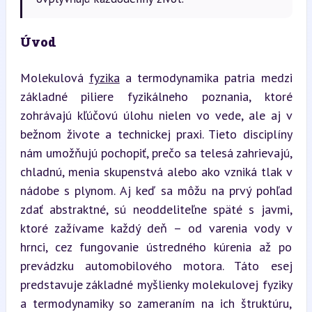
Úvod
Molekulová 
fyzika
 a termodynamika patria medzi 
základné piliere fyzikálneho poznania, ktoré 
zohrávajú kľúčovú úlohu nielen vo vede, ale aj v 
bežnom živote a technickej praxi. Tieto disciplíny 
nám umožňujú pochopiť, prečo sa telesá zahrievajú, 
chladnú, menia skupenstvá alebo ako vzniká tlak v 
nádobe s plynom. Aj keď sa môžu na prvý pohľad 
zdať abstraktné, sú neoddeliteľne späté s javmi, 
ktoré zažívame každý deň – od varenia vody v 
hrnci, cez fungovanie ústredného kúrenia až po 
prevádzku automobilového motora. Táto esej 
predstavuje základné myšlienky molekulovej fyziky 
a termodynamiky so zameraním na ich štruktúru, 