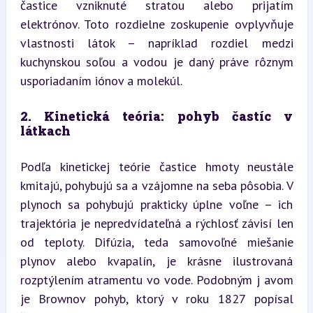
častice vzniknuté stratou alebo prijatím 
elektrónov. Toto rozdielne zoskupenie ovplyvňuje 
vlastnosti látok – napríklad rozdiel medzi 
kuchynskou soľou a vodou je daný práve rôznym 
usporiadaním iónov a molekúl.
2. Kinetická teória: pohyb častíc v 
látkach
Podľa kinetickej teórie častice hmoty neustále 
kmitajú, pohybujú sa a vzájomne na seba pôsobia. V 
plynoch sa pohybujú prakticky úplne voľne – ich 
trajektória je nepredvídateľná a rýchlosť závisí len 
od teploty. Difúzia, teda samovoľné miešanie 
plynov alebo kvapalín, je krásne ilustrovaná 
rozptýlením atramentu vo vode. Podobným j avom 
je Brownov pohyb, ktorý v roku 1827 popísal 