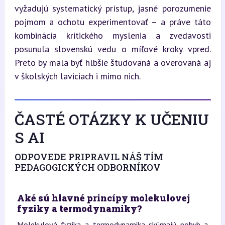
vyžadujú systematický prístup, jasné porozumenie 
pojmom a ochotu experimentovať – a práve táto 
kombinácia kritického myslenia a zvedavosti 
posunula slovenskú vedu o míľové kroky vpred. 
Preto by mala byť hlbšie študovaná a overovaná aj 
v školských laviciach i mimo nich.
ČASTÉ OTÁZKY K UČENIU
S AI
ODPOVEDE PRIPRAVIL NÁŠ TÍM
PEDAGOGICKÝCH ODBORNÍKOV
Aké sú hlavné princípy molekulovej
fyziky a termodynamiky?
Molekulová fyzika a termodynamika skúmajú pohyb a