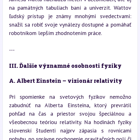
na pamätných tabuliach baní a univerzít. Wattov 
ľudský prístup je známy mnohými svedectvami: 
snažil sa robiť svoje vynálezy dostupné a pomáhať 
robotníkom lepším zhodnotením práce.
---
III. Ďalšie významné osobnosti fyziky
A. Albert Einstein – vizionár relativity
Pri spomienke na svetových fyzikov nemožno 
zabudnúť na Alberta Einsteina, ktorý prevrátil 
pohľad na čas a priestor svojou špeciálnou a 
všeobecnou teóriou relativity. Na hodinách fyziky 
slovenskí študenti najprv zápasia s rovnicami 
pohybu, no správne pochopenie gravitačných polí či 