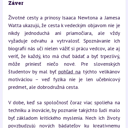
Záver
Životné cesty a prínosy Isaaca Newtona a Jamesa 
Watta ukazujú, že cesta k vedeckým objavom nie je 
nikdy jednoduchá ani priamočiara, ale vždy 
vyžaduje odvahu a vytrvalosť. Spoznávanie ich 
biografií nás učí nielen vážiť si prácu vedcov, ale aj 
veriť, že každý, kto má chuť bádať a byť trpezlivý, 
môže priniesť niečo nové. Pre slovenských 
študentov by mal byť 
pohľad na
 týchto velikánov 
motiváciou – veď fyzika nie je len učebnicový 
predmet, ale dobrodružná cesta.
V dobe, keď sa spoločnosť čoraz viac spolieha na 
techniku a inovácie, by poznanie takýchto ľudí malo 
byť základom kritického myslenia. Nech ich životy 
povzbudzujú nových bádateľov ku kreatívnemu 