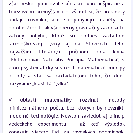
však neskôr popisoval skôr ako súhru inšpirácie a 
trpezlivého premýšľania – všimol si, že predmety 
padajú rovnako, ako sa pohybujú planéty na 
oblohe. Zrodil tak všeobecný gravitačný zákon a tri 
zákony pohybu, ktoré sú dodnes základom 
stredoškolskej fyziky aj 
na Slovensku
. Jeho 
najväčším literárnym počinom bola kniha 
„Philosophiae Naturalis Principia Mathematica“, v 
ktorej systematicky sústredil matematické princípy 
prírody a stal sa zakladateľom toho, čo dnes 
nazývame „klasická fyzika“.
V oblasti matematiky rozvinul metódy 
infinitezimálneho počtu, bez ktorých by nevznikli 
moderné technológie. Newton zaviedol aj princíp 
vedeckého experimentu – až keď výsledok 
zopakuje viacero ľudí za rovnakých podmienok, 