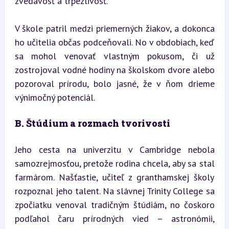
zvedavosť a trpezlivosť.
V škole patril medzi priemerných žiakov, a dokonca 
ho učitelia občas podceňovali. No v obdobiach, keď 
sa mohol venovať vlastným pokusom, či už 
zostrojoval vodné hodiny na školskom dvore alebo 
pozoroval prírodu, bolo jasné, že v ňom drieme 
výnimočný potenciál.
B. Štúdium a rozmach tvorivosti
Jeho cesta na univerzitu v Cambridge nebola 
samozrejmosťou, pretože rodina chcela, aby sa stal 
farmárom. Našťastie, učiteľ z granthamskej školy 
rozpoznal jeho talent. Na slávnej Trinity College sa 
zpočiatku venoval tradičným štúdiám, no čoskoro 
podľahol čaru prírodných vied – astronómii, 