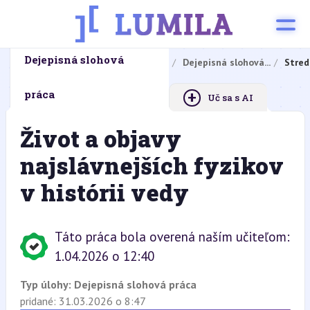
Dejepisná slohová
Domovská stránka
Domáce úlohy
Dejepisná slohová...
Stred
+
práca
Uč sa s AI
Život a objavy
najslávnejších fyzikov
v histórii vedy
Táto práca bola overená naším učiteľom:
1.04.2026 o 12:40
Typ úlohy:
Dejepisná slohová práca
pridané: 31.03.2026 o 8:47