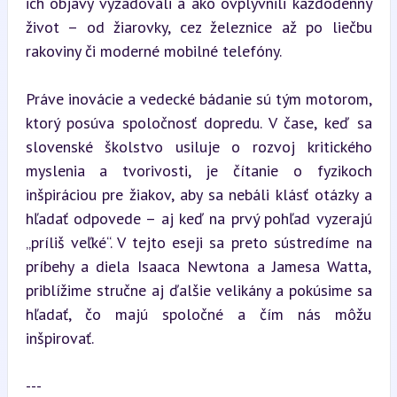
ich objavy vyžadovali a ako ovplyvnili každodenný 
život – od žiarovky, cez železnice až po liečbu 
rakoviny či moderné mobilné telefóny.
Práve inovácie a vedecké bádanie sú tým motorom, 
ktorý posúva spoločnosť dopredu. V čase, keď sa 
slovenské školstvo usiluje o rozvoj kritického 
myslenia a tvorivosti, je čítanie o fyzikoch 
inšpiráciou pre žiakov, aby sa nebáli klásť otázky a 
hľadať odpovede – aj keď na prvý pohľad vyzerajú 
„príliš veľké“. V tejto eseji sa preto sústredíme na 
príbehy a diela Isaaca Newtona a Jamesa Watta, 
priblížime stručne aj ďalšie velikány a pokúsime sa 
hľadať, čo majú spoločné a čím nás môžu 
inšpirovať.
---