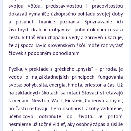
svojou vôľou, predstavivosťou i pracovitosťou 
dokázali vymaniť z úzkoprsého pohľadu svojej doby 
a posunuli hranice poznania. Spoznávanie ich 
životných dráh, ich objavov i pohnútok nám otvára 
cestu k hlbšiemu chápaniu vedy a zároveň ukazuje, 
že aj spoza lavíc slovenských škôl môže raz vyrásť 
človek s podobným odhodlaním.
Fyzika, v preklade z gréckeho „physis“ – príroda, je 
vedou o najzákladnejších princípoch fungovania 
sveta: pohyb, sila, energia, hmota, priestor a čas. Už 
na základných školách sa mladí Slováci stretávajú 
s menami Newton, Watt, Einstein, Curieová a inými, 
no často ostávajú tieto osobnosti akoby vzdialené, 
učebnicovo odtrhnuté od života. Je pritom 
nesmierne užitočné vidieť, aký osobný zápas a úsilie 