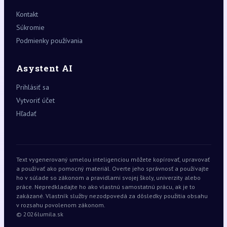
Kontakt
Súkromie
Podmienky používania
Asystent AI
Prihlásiť sa
Vytvoriť účet
Hľadať
Text vygenerovaný umelou inteligenciou môžete kopírovať, upravovať
a používať ako pomocný materiál. Overte jeho správnosť a používajte
ho v súlade so zákonom a pravidlami svojej školy, univerzity alebo
práce. Nepredkladajte ho ako vlastnú samostatnú prácu, ak je to
zakázané. Vlastník služby nezodpovedá za dôsledky použitia obsahu
v rozsahu povolenom zákonom.
© 2026
lumila.sk