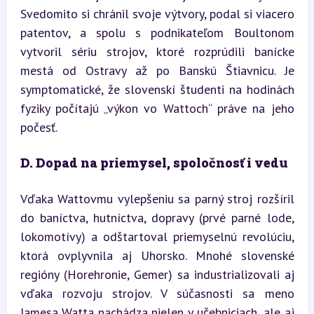
Svedomito si chránil svoje výtvory, podal si viacero 
patentov, a spolu s podnikateľom Boultonom 
vytvoril sériu strojov, ktoré rozprúdili banícke 
mestá od Ostravy až po Banskú Štiavnicu. Je 
symptomatické, že slovenskí študenti na hodinách 
fyziky počítajú „výkon vo Wattoch“ práve na jeho 
počesť.
D. Dopad na priemysel, spoločnosť i vedu
Vďaka Wattovmu vylepšeniu sa parný stroj rozšíril 
do baníctva, hutníctva, dopravy (prvé parné lode, 
lokomotívy) a odštartoval priemyselnú revolúciu, 
ktorá ovplyvnila aj Uhorsko. Mnohé slovenské 
regióny (Horehronie, Gemer) sa industrializovali aj 
vďaka rozvoju strojov. V súčasnosti sa meno 
Jamesa Watta nachádza nielen v učebniciach, ale aj 