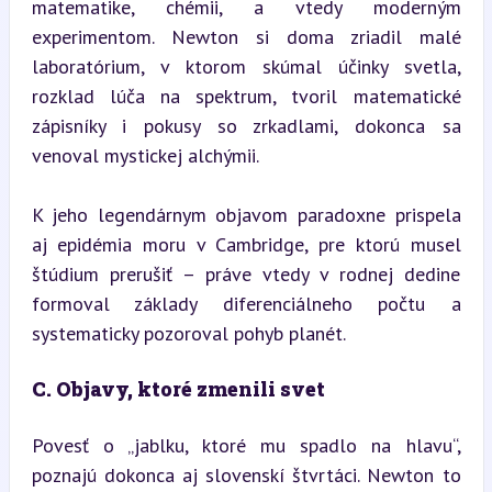
matematike, chémii, a vtedy moderným 
experimentom. Newton si doma zriadil malé 
laboratórium, v ktorom skúmal účinky svetla, 
rozklad lúča na spektrum, tvoril matematické 
zápisníky i pokusy so zrkadlami, dokonca sa 
venoval mystickej alchýmii.
K jeho legendárnym objavom paradoxne prispela 
aj epidémia moru v Cambridge, pre ktorú musel 
štúdium prerušiť – práve vtedy v rodnej dedine 
formoval základy diferenciálneho počtu a 
systematicky pozoroval pohyb planét.
C. Objavy, ktoré zmenili svet
Povesť o „jablku, ktoré mu spadlo na hlavu“, 
poznajú dokonca aj slovenskí štvrtáci. Newton to 