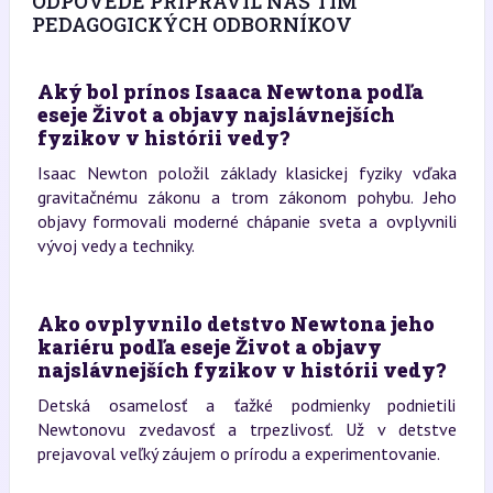
ODPOVEDE PRIPRAVIL NÁŠ TÍM
PEDAGOGICKÝCH ODBORNÍKOV
Aký bol prínos Isaaca Newtona podľa
eseje Život a objavy najslávnejších
fyzikov v histórii vedy?
Isaac Newton položil základy klasickej fyziky vďaka
gravitačnému zákonu a trom zákonom pohybu. Jeho
objavy formovali moderné chápanie sveta a ovplyvnili
vývoj vedy a techniky.
Ako ovplyvnilo detstvo Newtona jeho
kariéru podľa eseje Život a objavy
najslávnejších fyzikov v histórii vedy?
Detská osamelosť a ťažké podmienky podnietili
Newtonovu zvedavosť a trpezlivosť. Už v detstve
prejavoval veľký záujem o prírodu a experimentovanie.