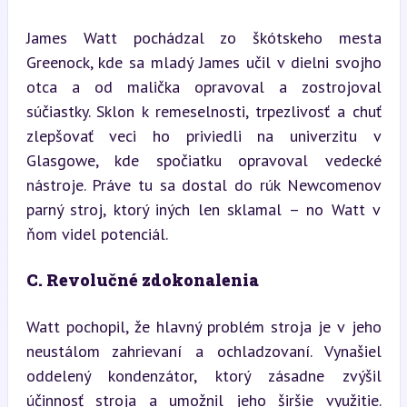
James Watt pochádzal zo škótskeho mesta 
Greenock, kde sa mladý James učil v dielni svojho 
otca a od malička opravoval a zostrojoval 
súčiastky. Sklon k remeselnosti, trpezlivosť a chuť 
zlepšovať veci ho priviedli na univerzitu v 
Glasgowe, kde spočiatku opravoval vedecké 
nástroje. Práve tu sa dostal do rúk Newcomenov 
parný stroj, ktorý iných len sklamal – no Watt v 
ňom videl potenciál.
C. Revolučné zdokonalenia
Watt pochopil, že hlavný problém stroja je v jeho 
neustálom zahrievaní a ochladzovaní. Vynašiel 
oddelený kondenzátor, ktorý zásadne zvýšil 
účinnosť stroja a umožnil jeho širšie využitie. 