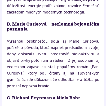
dôležitosti energie podľa známej rovnice E=mc² sú 
základom mnohých moderných technológií.
B. Marie Curieová – nezlomná bojovníčka 
poznania
Výraznou osobnosťou bola aj Marie Curieová, 
poľského pôvodu, ktorá napriek predsudkom svojej 
doby dokázala svetu predstaviť rádioaktivitu a 
objaviť prvky polónium a rádium. O jej osobnom aj 
vedeckom zápase sa stal populárny román „Pani 
Curieová“, ktorý bol čítaný aj na slovenských 
gymnáziách. Je dôkazom, že odhodlanie a túžba po 
poznaní nepozná hraníc.
C. Richard Feynman a Niels Bohr