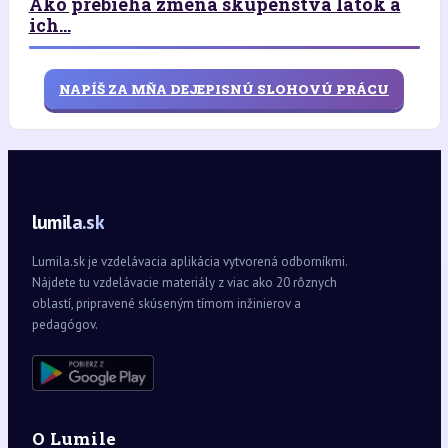
Ako prebieha zmena skupenstva látok a
ich...
NAPÍŠ ZA MŇA DEJEPISNÚ SLOHOVÚ PRÁCU
lumila.sk
Lumila.sk je vzdelávacia aplikácia vytvorená odborníkmi.
Nájdete tu vzdelávacie materiály z viac ako 20 rôznych
oblastí, pripravené skúseným tímom inžinierov a
pedagógov.
O Lumile