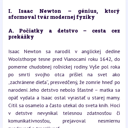
I. Isaac Newton – génius, ktorý 
sformoval tvár modernej fyziky
A. Počiatky a detstvo – cesta cez 
prekážky
Isaac Newton sa narodil v anglickej dedine 
Woolsthorpe tesne pred Vianocami roku 1642, do 
pomerne chudobnej roľníckej rodiny. Vyše pol roka 
po smrti svojho otca prišiel na svet ako 
„zachránene dieťa“, presvedčený, že zomrie hneď po 
narodení. Jeho detstvo nebolo šťastné – matka sa 
opäť vydala a Isaac ostal vyrastať u starej mamy. 
Cítil sa osamelo a často utekal do sveta kníh. Hoci 
v detstve nevynikal telesnou zdatnosťou či 
komunikatívnosťou, prejavoval nesmiernu 