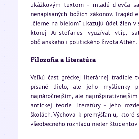
ukážkovým textom – mladé dievča sa 
nenapísaných božích zákonov. Tragédie 
„čierne na bielom“ ukazujú údel žien v 
ktorej Aristofanes využíval vtip, sa
občianskeho i politického života Athén.
Filozofia a literatúra
Veľkú časť gréckej literárnej tradície t
písané dielo, ale jeho myšlienky p
najnáročnejším, ale najinšpiratívnejším
antickej teórie literatúry – jeho rozd
školách. Výchova k premýšľaniu, ktoré sa
všeobecného rozhľadu nielen študentov 