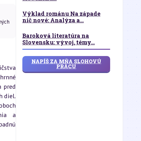
Výklad románu Na západe
nič nové: Analýza a...
ných
Baroková literatúra na
Slovensku: vývoj, témy...
NAPÍŠ ZA MŇA SLOHOVÚ
PRÁCU
čstva 
hrnné 
 pred 
diel. 
oboch 
ia a 
padnú 