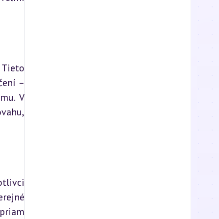
Tieto 
ení – 
mu. V 
vahu, 
livci 
ejné 
priam 