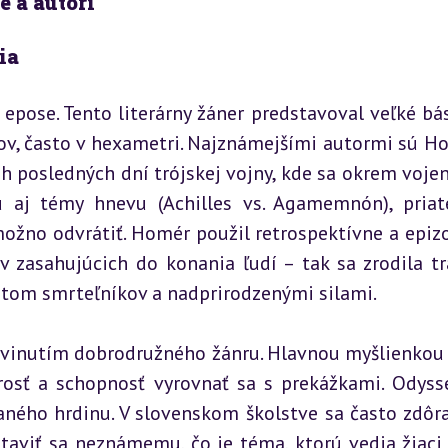
e a autori
ia
epose. Tento literárny žáner predstavoval veľké bás
ov, často v hexametri. Najznámejšími autormi sú Ho
eh posledných dní trójskej vojny, kde sa okrem vojen
 aj témy hnevu (Achilles vs. Agamemnón), priate
možno odvrátiť. Homér použil retrospektívne a epizo
 zasahujúcich do konania ľudí – tak sa zrodila tra
tom smrteľníkov a nadprirodzenými silami.
ozvinutím dobrodružného žánru. Hlavnou myšlienkou n
rosť a schopnosť vyrovnať sa s prekážkami. Odysse
ného hrdinu. V slovenskom školstve sa často zdôra
aviť sa neznámemu, čo je téma, ktorú vedia žiaci 