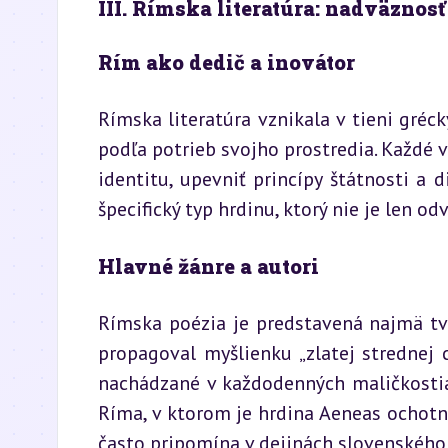
III. Rímska literatúra: nadväznos
Rím ako dedič a inovátor
Rímska literatúra vznikala v tieni gréck
podľa potrieb svojho prostredia. Každé v
identitu, upevniť princípy štátnosti a d
špecifický typ hrdinu, ktorý nie je len o
Hlavné žánre a autori
Rímska poézia je predstavená najmä tvo
propagoval myšlienku „zlatej strednej c
nachádzané v každodenných maličkostiac
Ríma, v ktorom je hrdina Aeneas ochotný 
často pripomína v dejinách slovenského