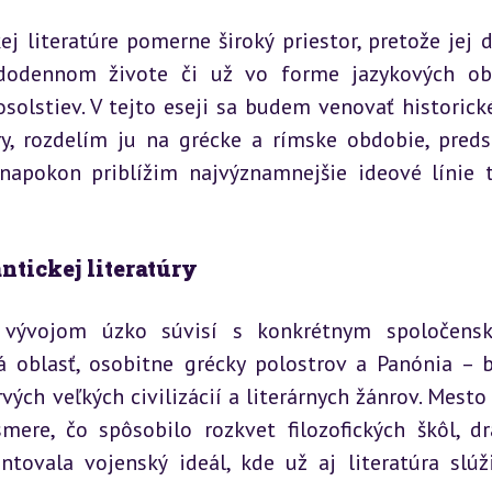
 literatúre pomerne široký priestor, pretože jej di
odennom živote či už vo forme jazykových obr
olstiev. V tejto eseji sa budem venovať historick
ry, rozdelím ju na grécke a rímske obdobie, preds
napokon priblížim najvýznamnejšie ideové línie t
ntickej literatúry
i vývojom úzko súvisí s konkrétnym spoločensk
 oblasť, osobitne grécky polostrov a Panónia – b
vých veľkých civilizácií a literárnych žánrov. Mesto 
mere, čo spôsobilo rozkvet filozofických škôl, dr
tovala vojenský ideál, kde už aj literatúra slúži