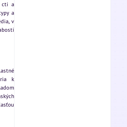
cti a 
ypy a 
ia, v 
bosti 
astné 
ia k 
ladom 
ských 
asťou 