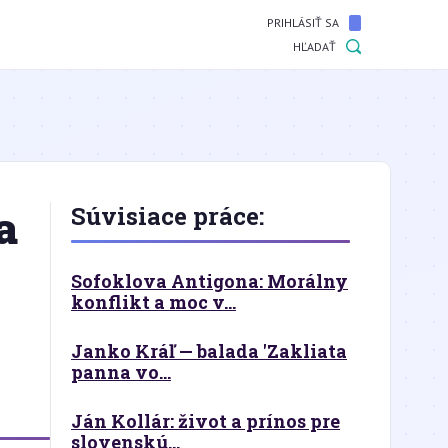
PRIHLÁSIŤ SA
HĽADAŤ
a
Súvisiace práce:
Sofoklova Antigona: Morálny
konflikt a moc v...
Janko Kráľ — balada 'Zakliata
panna vo...
Ján Kollár: život a prínos pre
slovenskú...