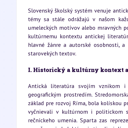
Slovenský školský systém venuje antickej
témy sa stále odrážajú v našom každ
umeleckých motívov alebo mravných pos
kultúrnemu kontextu antickej literatú
hlavné žánre a autorské osobnosti, a 
starovekých textov.
I. Historický a kultúrny kontext a
Antická literatúra svojím vznikom 
geografickým prostredím. Stredomorská
základ pre rozvoj Ríma, bola kolískou pr
vyčnievali v kultúrnom i politickom s
rečníckeho umenia. Sparta zas reprezen