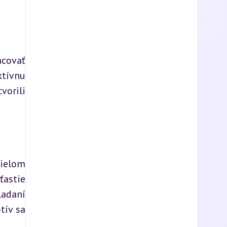
covať 
tívnu 
orili 
ielom 
astie 
adaní 
ív sa 