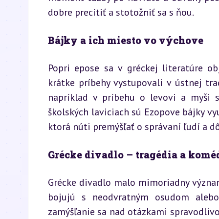
dobre precítiť a stotožniť sa s ňou.
Bájky a ich miesto vo výchove
Popri epose sa v gréckej literatúre ob
krátke príbehy vystupovali v ústnej tra
napríklad v príbehu o levovi a myši s
školských laviciach sú Ezopove bájky vy
ktorá núti premýšľať o správaní ľudí a d
Grécke divadlo – tragédia a komé
Grécke divadlo malo mimoriadny význam v
bojujú s neodvratným osudom alebo 
zamýšľanie sa nad otázkami spravodlivo