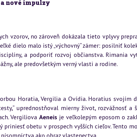
ť a nové impulzy
ych vzorov, no zároveň dokázala tieto vplyvy prepra
eľké dielo malo istý „výchovný“ zámer: posilniť kolek
isciplíny, a podporiť rozvoj občianstva. Rimania vytv
dvážny, ale predovšetkým verný vlasti a rodine.
rbou Horatia, Vergilia a Ovídia. Horatius svojím d
esty,“ uprednostňoval mierny život, rozvážnosť a šť
h. Vergiliova 
Aeneis
 je veľkolepým eposom o zakl
priniesť obetu v prospech vyšších cieľov. Tento mot
 písomníctva ako obraz vlastenectva.