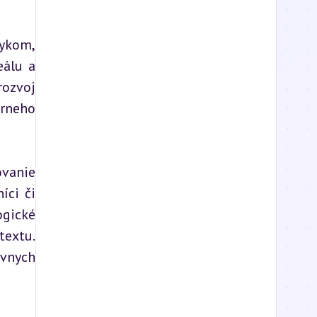
ykom, 
álu a 
ozvoj 
rneho 
vanie 
ci či 
gické 
extu. 
vnych 