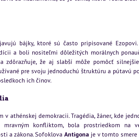
javujú bájky, ktoré sú často pripisované Ezopovi. 
dícii a boli nositeľmi dôležitých morálnych ponauč
a zdôrazňuje, že aj slabší môže pomôcť silnejšie
užívané pre svoju jednoduchú štruktúru a pútavú po
ôsledkoch ich činov.
dia
 athénskej demokracii. Tragédia, žáner, kde jednot
mravným konfliktom, bola prostriedkom na ver
sti a zákona. Sofoklova 
Antigona
 je v tomto smere 