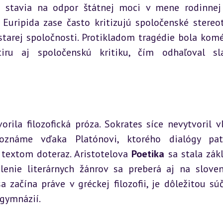
stavia na odpor štátnej moci v mene rodinnej 
Euripida zase často kritizujú spoločenské stereot
starej spoločnosti. Protikladom tragédie bola koméd
tiru aj spoločenskú kritiku, čím odhaľoval sla
vorila filozofická próza. Sokrates síce nevytvoril vl
oznáme vďaka Platónovi, ktorého dialógy patr
 textom doteraz. Aristotelova 
Poetika
 sa stala zák
elenie literárnych žánrov sa preberá aj na sloven
 začína práve v gréckej filozofii, je dôležitou súč
gymnázií.