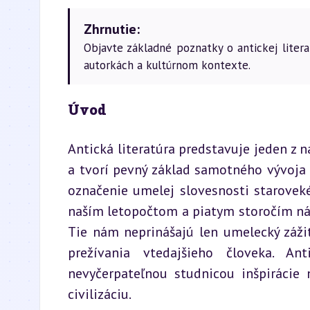
Zhrnutie:
Objavte základné poznatky o antickej liter
autorkách a kultúrnom kontexte.
Úvod
Antická literatúra predstavuje jeden z 
a tvorí pevný základ samotného vývoja eu
označenie umelej slovesnosti starovek
naším letopočtom a piatym storočím náš
Tie nám neprinášajú len umelecký záži
prežívania vtedajšieho človeka. An
nevyčerpateľnou studnicou inšpirácie 
civilizáciu.