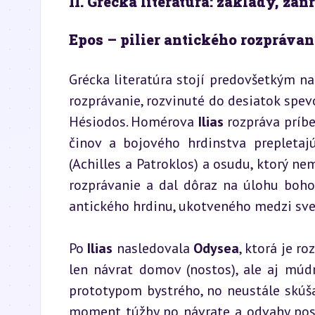
II. Grécka literatúra: základy, žánr
Epos – pilier antického rozprávan
Grécka literatúra stojí predovšetkým na 
rozprávanie, rozvinuté do desiatok spev
Hésiodos. Homérova 
Ilias
 rozpráva príb
činov a bojového hrdinstva prepletajú
(Achilles a Patroklos) a osudu, ktorý ne
rozprávanie a dal dôraz na úlohu bohov
antického hrdinu, ukotveného medzi sve
Po 
Ilias
 nasledovala 
Odysea
, ktorá je r
len návrat domov (nostos), ale aj múd
prototypom bystrého, no neustále skúša
moment túžby po návrate a odvahy post