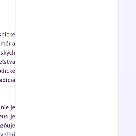
nické 
mér a 
ských 
ľstva 
dické 
dícia 
ie je 
us je 
zňuje 
veľmi 