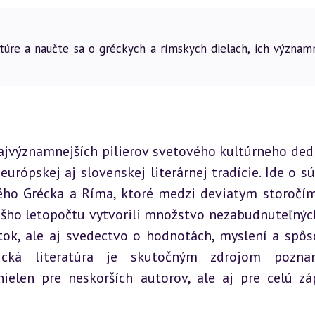
atúre a naučte sa o gréckych a rímskych dielach, ich význam
najvýznamnejších pilierov svetového kultúrneho dedi
rópskej aj slovenskej literárnej tradície. Ide o sú
ého Grécka a Ríma, ktoré medzi deviatym storočím
ho letopočtu vytvorili množstvo nezabudnuteľných 
tok, ale aj svedectvo o hodnotách, myslení a spôs
tická literatúra je skutočným zdrojom poznan
nielen pre neskorších autorov, ale aj pre celú zá