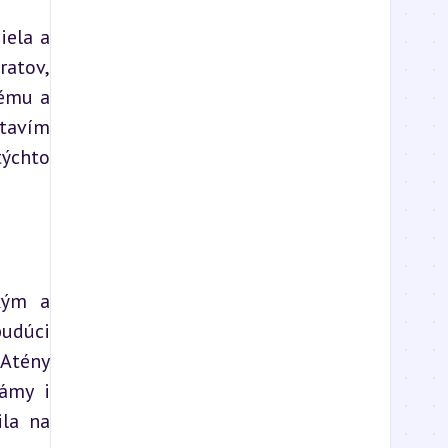
ela a 
atov, 
ému a 
tavím 
ýchto 
ým a 
udúci 
Atény 
ámy i 
la na 