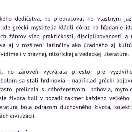
eho dedičstva, no prepracoval ho vlastným jaz
de grécki myslitelia kládli dôraz na hľadanie ide
ch žánrov viac praktickosti, disciplinovanosti a r
va aj v rozšírení latinčiny ako úradného aj kultú
vidíme i v právnej, rétorickej a vedeckej literatúre.
á, no zároveň vytvárala priestor pre vyzdviho
bolom sa stali hrdinovia – napríklad grécki bojovní
často prelínala s náboženstvom: bohovia, mytolo
ysle života boli v pozadí takmer každého veľkého t
eratúra bola odrazom duchovného života, kolektí
ch civilizácií.