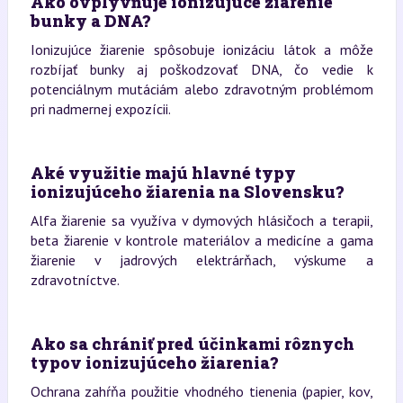
Ako ovplyvňuje ionizujúce žiarenie
bunky a DNA?
Ionizujúce žiarenie spôsobuje ionizáciu látok a môže
rozbíjať bunky aj poškodzovať DNA, čo vedie k
potenciálnym mutáciám alebo zdravotným problémom
pri nadmernej expozícii.
Aké využitie majú hlavné typy
ionizujúceho žiarenia na Slovensku?
Alfa žiarenie sa využíva v dymových hlásičoch a terapii,
beta žiarenie v kontrole materiálov a medicíne a gama
žiarenie v jadrových elektrárňach, výskume a
zdravotníctve.
Ako sa chrániť pred účinkami rôznych
typov ionizujúceho žiarenia?
Ochrana zahŕňa použitie vhodného tienenia (papier, kov,