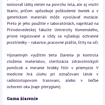
ionizovať látky nielen na povrchu tela, ale aj vnútri 
tkanív, pričom spôsobuje poškodenie buniek a v 
genetickom materiáli môže vyvolávať mutácie. 
Preto je jeho použitie v laboratóriách, napríklad na 
Prírodovedeckej fakulte Univerzity Komenského, 
prísne regulované a vždy sa vyžadujú ochranné 
prostriedky – rukavice, pracovné plášte, štíty na oči.
Významným využitím beta žiarenia je kontrola 
zloženia materiálov, sterilizácia zdravotníckych 
pomôcok a meranie hrúbky fólií v priemysle. V 
medicíne hrá úlohu pri označovaní látok v 
radioizotopovom trasovaní, alebo v liečbe 
ochorení oka (napr. pterygium).
Gama žiarenie