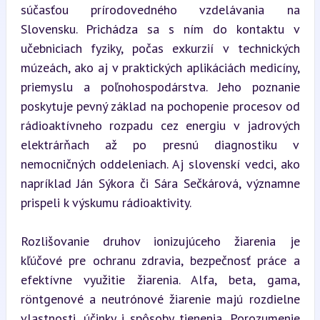
súčasťou prírodovedného vzdelávania na 
Slovensku. Prichádza sa s ním do kontaktu v 
učebniciach fyziky, počas exkurzií v technických 
múzeách, ako aj v praktických aplikáciách medicíny, 
priemyslu a poľnohospodárstva. Jeho poznanie 
poskytuje pevný základ na pochopenie procesov od 
rádioaktívneho rozpadu cez energiu v jadrových 
elektrárňach až po presnú diagnostiku v 
nemocničných oddeleniach. Aj slovenskí vedci, ako 
napríklad Ján Sýkora či Sára Sečkárová, významne 
prispeli k výskumu rádioaktivity.
Rozlišovanie druhov ionizujúceho žiarenia je 
kľúčové pre ochranu zdravia, bezpečnosť práce a 
efektívne využitie žiarenia. Alfa, beta, gama, 
röntgenové a neutrónové žiarenie majú rozdielne 
vlastnosti, účinky i spôsoby tienenia. Porozumenie 