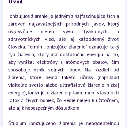
Úvod
Ionizujúce žiarenie je jedným z najfascinujúcejších a 
zároveň najzávažnejších prírodných javov, ktorý 
ovplyvňuje nielen vývoj fyzikálnych a 
zdravotníckych vied, ale aj každodenný život 
človeka. Termín „ionizujúce žiarenie“ označuje taký 
typ žiarenia, ktorý má dostatočnú energiu na to, 
aby vyrážal elektróny z atómových obalov, čím 
spôsobuje vznik voľných iónov. Na rozdiel od 
žiarenia, ktoré nemá takéto účinky (napríklad 
viditeľné svetlo alebo ultrafialové žiarenie nízkej 
energie), ionizujúce žiarenie priamo mení vlastnosti 
látok a živých buniek, čo vedie nielen k užitočným, 
ale aj k nebezpečným dôsledkom.
Štúdium ionizujúceho žiarenia je neoddeliteľnou 