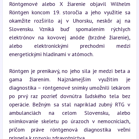
Röntgenové alebo X žiarenie objavil Wilhelm 
Röntgen koncom 19. storočia a jeho využitie sa 
okamžite rozšírilo aj v Uhorsku, neskôr aj na 
Slovensku. Vzniká buď spomalením rýchlych 
elektrónov na kovovej anóde (brzdné žiarenie), 
alebo elektronickými prechodmi medzi 
energetickými hladinami v atómoch.
Röntgen je prenikavý, no jeho sila je medzi beta a 
gama žiarením. Najznámejším využitím je 
diagnostika – röntgenové snímky umožnili lekárom 
po prvý raz pozrieť dovnútra ľudského tela bez 
operácie. Bežným sa stal napríklad zubný RTG v 
ambulanciách na celom Slovensku, alebo 
snímkovanie skeletu po úrazoch v nemocniciach, 
pričom práve röntgenová diagnostika veľmi 
prispela k rozvoju zdravotníctva.