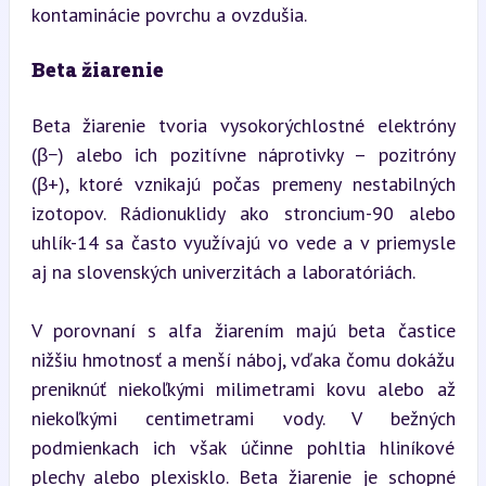
kontaminácie povrchu a ovzdušia.
Beta žiarenie
Beta žiarenie tvoria vysokorýchlostné elektróny 
(β−) alebo ich pozitívne náprotivky – pozitróny 
(β+), ktoré vznikajú počas premeny nestabilných 
izotopov. Rádionuklidy ako stroncium-90 alebo 
uhlík-14 sa často využívajú vo vede a v priemysle 
aj na slovenských univerzitách a laboratóriách.
V porovnaní s alfa žiarením majú beta častice 
nižšiu hmotnosť a menší náboj, vďaka čomu dokážu 
preniknúť niekoľkými milimetrami kovu alebo až 
niekoľkými centimetrami vody. V bežných 
podmienkach ich však účinne pohltia hliníkové 
plechy alebo plexisklo. Beta žiarenie je schopné 