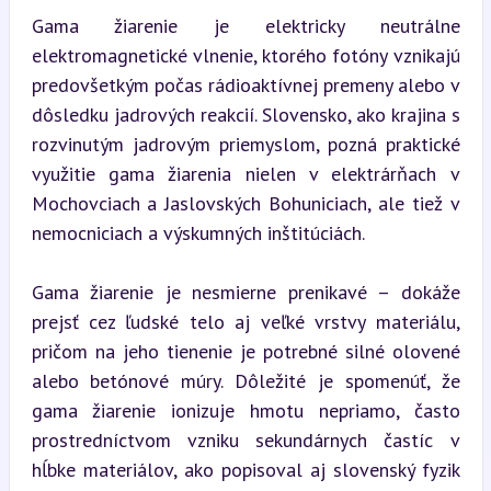
Gama žiarenie je elektricky neutrálne 
elektromagnetické vlnenie, ktorého fotóny vznikajú 
predovšetkým počas rádioaktívnej premeny alebo v 
dôsledku jadrových reakcií. Slovensko, ako krajina s 
rozvinutým jadrovým priemyslom, pozná praktické 
využitie gama žiarenia nielen v elektrárňach v 
Mochovciach a Jaslovských Bohuniciach, ale tiež v 
nemocniciach a výskumných inštitúciách.
Gama žiarenie je nesmierne prenikavé – dokáže 
prejsť cez ľudské telo aj veľké vrstvy materiálu, 
pričom na jeho tienenie je potrebné silné olovené 
alebo betónové múry. Dôležité je spomenúť, že 
gama žiarenie ionizuje hmotu nepriamo, často 
prostredníctvom vzniku sekundárnych častíc v 
hĺbke materiálov, ako popisoval aj slovenský fyzik 