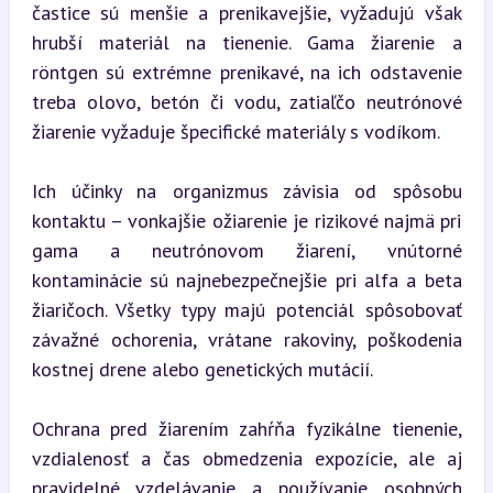
častice sú menšie a prenikavejšie, vyžadujú však 
hrubší materiál na tienenie. Gama žiarenie a 
röntgen sú extrémne prenikavé, na ich odstavenie 
treba olovo, betón či vodu, zatiaľčo neutrónové 
žiarenie vyžaduje špecifické materiály s vodíkom.
Ich účinky na organizmus závisia od spôsobu 
kontaktu – vonkajšie ožiarenie je rizikové najmä pri 
gama a neutrónovom žiarení, vnútorné 
kontaminácie sú najnebezpečnejšie pri alfa a beta 
žiaričoch. Všetky typy majú potenciál spôsobovať 
závažné ochorenia, vrátane rakoviny, poškodenia 
kostnej drene alebo genetických mutácií.
Ochrana pred žiarením zahŕňa fyzikálne tienenie, 
vzdialenosť a čas obmedzenia expozície, ale aj 
pravidelné vzdelávanie a používanie osobných 