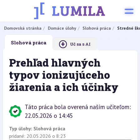
Domovská stránka
Domáce úlohy
Slohová práca
Stredné šk
+
Slohová práca
Uč sa s AI
Prehľad hlavných
typov ionizujúceho
žiarenia a ich účinky
Táto práca bola overená naším učiteľom:
22.05.2026 o 14:45
Typ úlohy:
Slohová práca
pridané: 20.05.2026 o 8:23