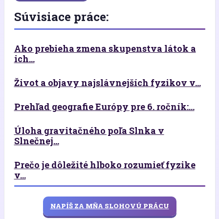
Súvisiace práce:
Ako prebieha zmena skupenstva látok a
ich...
Život a objavy najslávnejších fyzikov v...
Prehľad geografie Európy pre 6. ročník:...
Úloha gravitačného poľa Slnka v
Slnečnej...
Prečo je dôležité hlboko rozumieť fyzike
v...
NAPÍŠ ZA MŇA SLOHOVÚ PRÁCU