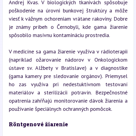
Andrej Kvas. V biologických tkanivách spôsobuje 
poškodenie na úrovni bunkovej štruktúry a môže 
viesť k vážnym ochoreniam vrátane rakoviny. Dobre 
je známy príbeh o Černobyli, kde gama žiarenie 
spôsobilo masívnu kontamináciu prostredia.
V medicíne sa gama žiarenie využíva v rádioterapii 
(napríklad ožarovanie nádorov v Onkologickom 
ústave sv. Alžbety v Bratislave) a v diagnostike 
(gama kamery pre sledovanie orgánov). Priemysel 
ho zas využíva pri nedestuktívnom testovaní 
materiálov a sterilizácii potravín. Bezpečnostné 
opatrenia zahŕňajú monitorovanie dávok žiarenia a 
používanie špeciálnych ochranných pomôcok.
Röntgenové žiarenie