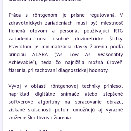
Práca s röntgenom je prísne regulovaná. V 
zdravotníckych zariadeniach musí byť miestnosť 
tienená olovom a personál používajúci RTG 
zariadenia nosí osobné dozimetrické štítky. 
Pravidlom je minimalizácia dávky žiarenia podľa 
princípu ALARA ("As Low As Reasonably 
Achievable"), teda čo najnižšia možná úroveň 
žiarenia, pri zachovaní diagnostickej hodnoty.
Vývoj v oblasti röntgenovej techniky priniesol 
napríklad digitálne snímače alebo zlepšené 
softvérové algoritmy na spracovanie obrazu, 
získané skúsenosti potom umožňujú aj výrazné 
zníženie škodlivosti žiarenia.