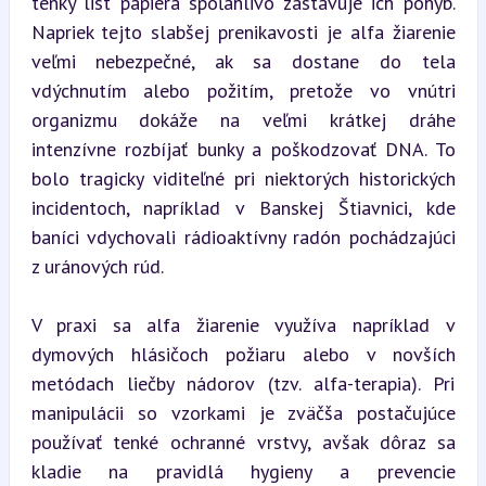
tenký list papiera spoľahlivo zastavuje ich pohyb. 
Napriek tejto slabšej prenikavosti je alfa žiarenie 
veľmi nebezpečné, ak sa dostane do tela 
vdýchnutím alebo požitím, pretože vo vnútri 
organizmu dokáže na veľmi krátkej dráhe 
intenzívne rozbíjať bunky a poškodzovať DNA. To 
bolo tragicky viditeľné pri niektorých historických 
incidentoch, napríklad v Banskej Štiavnici, kde 
baníci vdychovali rádioaktívny radón pochádzajúci 
z uránových rúd.
V praxi sa alfa žiarenie využíva napríklad v 
dymových hlásičoch požiaru alebo v novších 
metódach liečby nádorov (tzv. alfa-terapia). Pri 
manipulácii so vzorkami je zväčša postačujúce 
používať tenké ochranné vrstvy, avšak dôraz sa 
kladie na pravidlá hygieny a prevencie 