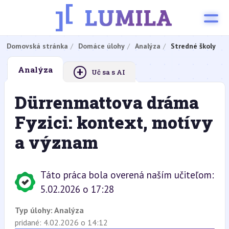
Domovská stránka
Domáce úlohy
Analýza
Stredné školy
+
Analýza
Uč sa s AI
Dürrenmattova dráma
Fyzici: kontext, motívy
a význam
Táto práca bola overená naším učiteľom:
5.02.2026 o 17:28
Typ úlohy:
Analýza
pridané: 4.02.2026 o 14:12