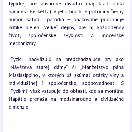
typickej pre absurdné divadlo (napríklad diela 
Samuela Becketta). V jeho hrách je prítomný čierny 
humor, satira i paródia – opakovane podrobuje 
kritike nielen „veľké“ dejiny, ale aj každodenný 
život, spoločenské zvyklosti a mocenské 
mechanizmy.
„Fyzici“ nadväzujú na predchádzajúce hry ako 
„Návšteva starej dámy“ či „Manželstvo pána 
Mississippiho“, v ktorých už skúmal otázky viny a 
individuálnej i spoločenskej zodpovednosti. S 
„Fyzikmi“ však vstupuje do oblasti, kde sa morálne 
Napätie prenáša na medzinárodné a civilizačné 
dimenzie.
---