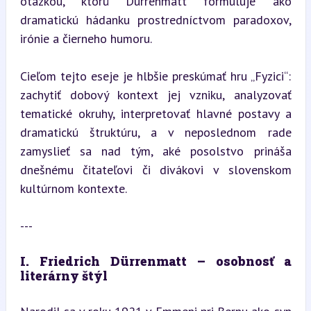
otázkou, ktorú Dürrenmatt formuluje ako 
dramatickú hádanku prostredníctvom paradoxov, 
irónie a čierneho humoru.
Cieľom tejto eseje je hlbšie preskúmať hru „Fyzici“: 
zachytiť dobový kontext jej vzniku, analyzovať 
tematické okruhy, interpretovať hlavné postavy a 
dramatickú štruktúru, a v neposlednom rade 
zamyslieť sa nad tým, aké posolstvo prináša 
dnešnému čitateľovi či divákovi v slovenskom 
kultúrnom kontexte.
---
I. Friedrich Dürrenmatt – osobnosť a 
literárny štýl