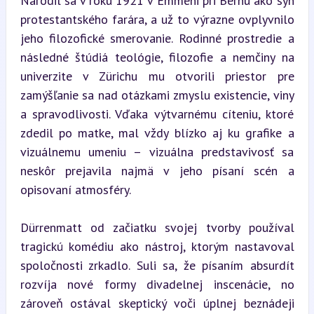
Narodil sa v roku 1921 v Emmeni pri Bernu ako syn 
protestantského farára, a už to výrazne ovplyvnilo 
jeho filozofické smerovanie. Rodinné prostredie a 
následné štúdiá teológie, filozofie a nemčiny na 
univerzite v Zürichu mu otvorili priestor pre 
zamýšľanie sa nad otázkami zmyslu existencie, viny 
a spravodlivosti. Vďaka výtvarnému cíteniu, ktoré 
zdedil po matke, mal vždy blízko aj ku grafike a 
vizuálnemu umeniu – vizuálna predstavivosť sa 
neskôr prejavila najmä v jeho písaní scén a 
opisovaní atmosféry.
Dürrenmatt od začiatku svojej tvorby používal 
tragickú komédiu ako nástroj, ktorým nastavoval 
spoločnosti zrkadlo. Suli sa, že písaním absurdít 
rozvíja nové formy divadelnej inscenácie, no 
zároveň ostával skeptický voči úplnej beznádeji 