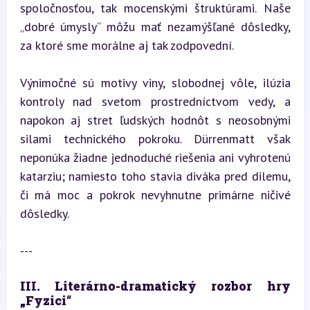
spoločnosťou, tak mocenskými štruktúrami. Naše 
„dobré úmysly“ môžu mať nezamýšľané dôsledky, 
za ktoré sme morálne aj tak zodpovední.
Výnimočné sú motivy viny, slobodnej vôle, ilúzia 
kontroly nad svetom prostredníctvom vedy, a 
napokon aj stret ľudských hodnôt s neosobnými 
silami technického pokroku. Dürrenmatt však 
neponúka žiadne jednoduché riešenia ani vyhrotenú 
katarziu; namiesto toho stavia diváka pred dilemu, 
či má moc a pokrok nevyhnutne primárne ničivé 
dôsledky.
---
III. Literárno-dramatický rozbor hry 
„Fyzici“