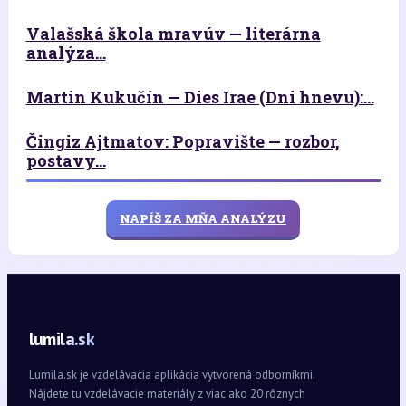
Valašská škola mravúv — literárna
analýza...
Martin Kukučín — Dies Irae (Dni hnevu):...
Čingiz Ajtmatov: Popravište — rozbor,
postavy...
NAPÍŠ ZA MŇA ANALÝZU
lumila.sk
Lumila.sk je vzdelávacia aplikácia vytvorená odborníkmi.
Nájdete tu vzdelávacie materiály z viac ako 20 rôznych