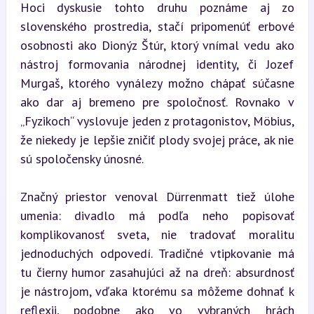
Hoci dyskusie tohto druhu poznáme aj zo 
slovenského prostredia, stačí pripomenúť erbové 
osobnosti ako Dionýz Štúr, ktorý vnímal vedu ako 
nástroj formovania národnej identity, či Jozef 
Murgaš, ktorého vynálezy možno chápať súčasne 
ako dar aj bremeno pre spoločnosť. Rovnako v 
„Fyzikoch“ vyslovuje jeden z protagonistov, Möbius, 
že niekedy je lepšie zničiť plody svojej práce, ak nie 
sú spoločensky únosné.
Značný priestor venoval Dürrenmatt tiež úlohe 
umenia: divadlo má podľa neho popisovať 
komplikovanosť sveta, nie tradovať moralitu 
jednoduchých odpovedí. Tradičné vtipkovanie má 
tu čierny humor zasahujúci až na dreň: absurdnosť 
je nástrojom, vďaka ktorému sa môžeme dohnať k 
reflexii, podobne ako vo vybraných hrách 