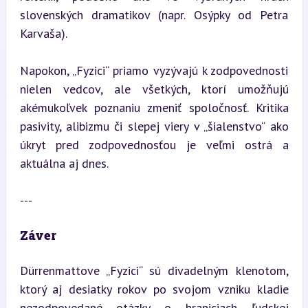
slovenských dramatikov (napr. Osýpky od Petra 
Karvaša).
Napokon, „Fyzici“ priamo vyzývajú k zodpovednosti 
nielen vedcov, ale všetkých, ktorí umožňujú 
akémukoľvek poznaniu zmeniť spoločnosť. Kritika 
pasivity, alibizmu či slepej viery v „šialenstvo“ ako 
úkryt pred zodpovednosťou je veľmi ostrá a 
aktuálna aj dnes.
---
Záver
Dürrenmattove „Fyzici“ sú divadelným klenotom, 
ktorý aj desiatky rokov po svojom vzniku kladie 
nezodpovedané otázky o hraniciach ľudskej 