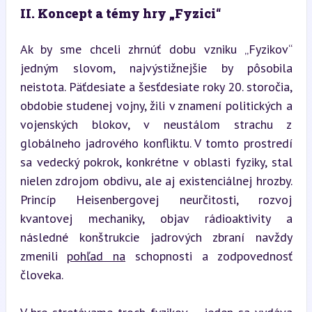
II. Koncept a témy hry „Fyzici“
Ak by sme chceli zhrnúť dobu vzniku „Fyzikov“ 
jedným slovom, najvýstižnejšie by pôsobila 
neistota. Päťdesiate a šesťdesiate roky 20. storočia, 
obdobie studenej vojny, žili v znamení politických a 
vojenských blokov, v neustálom strachu z 
globálneho jadrového konfliktu. V tomto prostredí 
sa vedecký pokrok, konkrétne v oblasti fyziky, stal 
nielen zdrojom obdivu, ale aj existenciálnej hrozby. 
Princíp Heisenbergovej neurčitosti, rozvoj 
kvantovej mechaniky, objav rádioaktivity a 
následné konštrukcie jadrových zbraní navždy 
zmenili 
pohľad na
 schopnosti a zodpovednosť 
človeka.