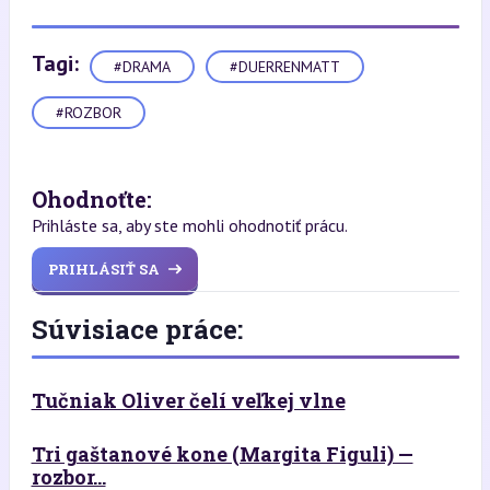
Tagi:
#DRAMA
#DUERRENMATT
#ROZBOR
Ohodnoťte:
Prihláste sa, aby ste mohli ohodnotiť prácu.
PRIHLÁSIŤ SA
Súvisiace práce:
Tučniak Oliver čelí veľkej vlne
Tri gaštanové kone (Margita Figuli) —
rozbor...