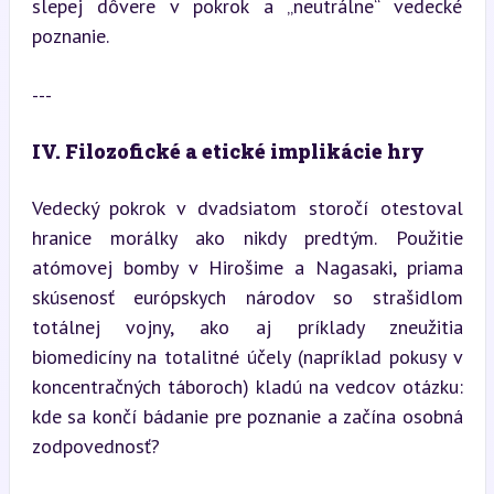
slepej dôvere v pokrok a „neutrálne“ vedecké 
poznanie.
---
IV. Filozofické a etické implikácie hry
Vedecký pokrok v dvadsiatom storočí otestoval 
hranice morálky ako nikdy predtým. Použitie 
atómovej bomby v Hirošime a Nagasaki, priama 
skúsenosť európskych národov so strašidlom 
totálnej vojny, ako aj príklady zneužitia 
biomedicíny na totalitné účely (napríklad pokusy v 
koncentračných táboroch) kladú na vedcov otázku: 
kde sa končí bádanie pre poznanie a začína osobná 
zodpovednosť?