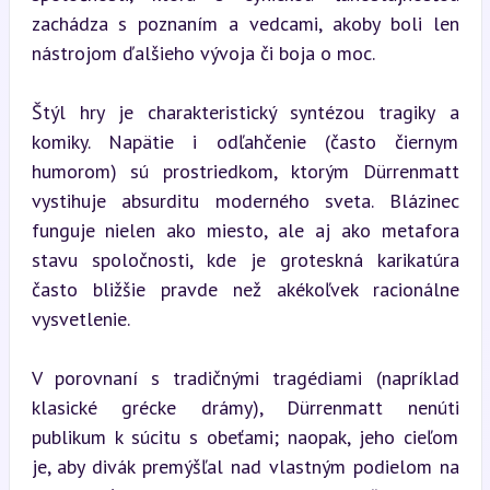
zachádza s poznaním a vedcami, akoby boli len 
nástrojom ďalšieho vývoja či boja o moc.
Štýl hry je charakteristický syntézou tragiky a 
komiky. Napätie i odľahčenie (často čiernym 
humorom) sú prostriedkom, ktorým Dürrenmatt 
vystihuje absurditu moderného sveta. Blázinec 
funguje nielen ako miesto, ale aj ako metafora 
stavu spoločnosti, kde je groteskná karikatúra 
často bližšie pravde než akékoľvek racionálne 
vysvetlenie.
V porovnaní s tradičnými tragédiami (napríklad 
klasické grécke drámy), Dürrenmatt nenúti 
publikum k súcitu s obeťami; naopak, jeho cieľom 
je, aby divák premýšľal nad vlastným podielom na 