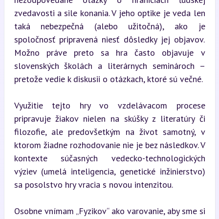
zvedavosti a sile konania. V jeho optike je veda len 
taká nebezpečná (alebo užitočná), ako je 
spoločnosť pripravená niesť dôsledky jej objavov. 
Možno práve preto sa hra často objavuje v 
slovenských školách a literárnych seminároch – 
pretože vedie k diskusii o otázkach, ktoré sú večné.
Využitie tejto hry vo vzdelávacom procese 
pripravuje žiakov nielen na skúšky z literatúry či 
filozofie, ale predovšetkým na život samotný, v 
ktorom žiadne rozhodovanie nie je bez následkov. V 
kontexte súčasných vedecko-technologických 
výziev (umelá inteligencia, genetické inžinierstvo) 
sa posolstvo hry vracia s novou intenzitou.
Osobne vnímam „Fyzikov“ ako varovanie, aby sme si 