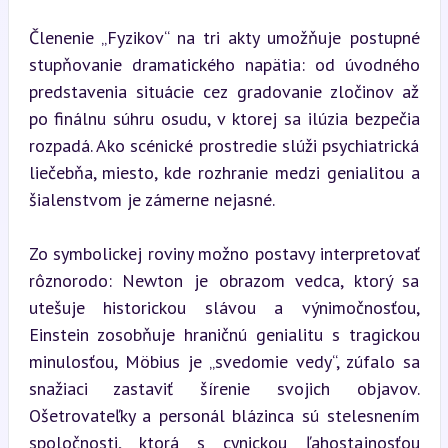
Členenie „Fyzikov“ na tri akty umožňuje postupné 
stupňovanie dramatického napätia: od úvodného 
predstavenia situácie cez gradovanie zločinov až 
po finálnu súhru osudu, v ktorej sa ilúzia bezpečia 
rozpadá. Ako scénické prostredie slúži psychiatrická 
liečebňa, miesto, kde rozhranie medzi genialitou a 
šialenstvom je zámerne nejasné.
Zo symbolickej roviny možno postavy interpretovať 
rôznorodo: Newton je obrazom vedca, ktorý sa 
utešuje historickou slávou a výnimočnosťou, 
Einstein zosobňuje hraničnú genialitu s tragickou 
minulosťou, Möbius je „svedomie vedy“, zúfalo sa 
snažiaci zastaviť šírenie svojich objavov. 
Ošetrovateľky a personál blázinca sú stelesnením 
spoločnosti, ktorá s cynickou ľahostajnosťou 