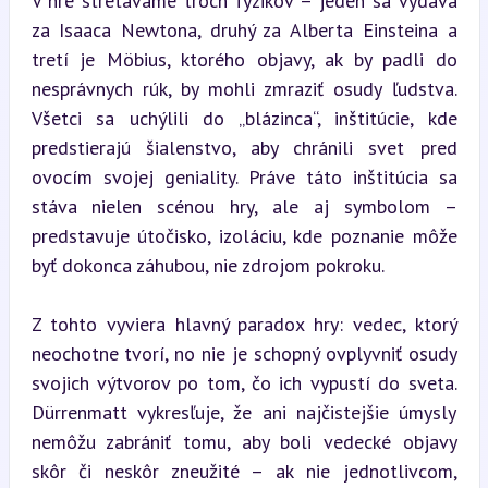
V hre stretávame troch fyzikov – jeden sa vydáva 
za Isaaca Newtona, druhý za Alberta Einsteina a 
tretí je Möbius, ktorého objavy, ak by padli do 
nesprávnych rúk, by mohli zmraziť osudy ľudstva. 
Všetci sa uchýlili do „blázinca“, inštitúcie, kde 
predstierajú šialenstvo, aby chránili svet pred 
ovocím svojej geniality. Práve táto inštitúcia sa 
stáva nielen scénou hry, ale aj symbolom – 
predstavuje útočisko, izoláciu, kde poznanie môže 
byť dokonca záhubou, nie zdrojom pokroku.
Z tohto vyviera hlavný paradox hry: vedec, ktorý 
neochotne tvorí, no nie je schopný ovplyvniť osudy 
svojich výtvorov po tom, čo ich vypustí do sveta. 
Dürrenmatt vykresľuje, že ani najčistejšie úmysly 
nemôžu zabrániť tomu, aby boli vedecké objavy 
skôr či neskôr zneužité – ak nie jednotlivcom, 