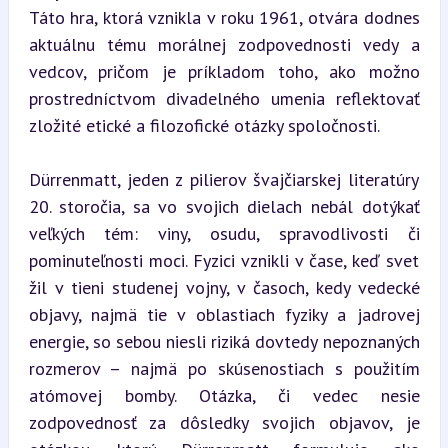
Táto hra, ktorá vznikla v roku 1961, otvára dodnes 
aktuálnu tému morálnej zodpovednosti vedy a 
vedcov, pričom je príkladom toho, ako možno 
prostredníctvom divadelného umenia reflektovať 
zložité etické a filozofické otázky spoločnosti.
Dürrenmatt, jeden z pilierov švajčiarskej literatúry 
20. storočia, sa vo svojich dielach nebál dotýkať 
veľkých tém: viny, osudu, spravodlivosti či 
pominuteľnosti moci. Fyzici vznikli v čase, keď svet 
žil v tieni studenej vojny, v časoch, kedy vedecké 
objavy, najmä tie v oblastiach fyziky a jadrovej 
energie, so sebou niesli riziká dovtedy nepoznaných 
rozmerov – najmä po skúsenostiach s použitím 
atómovej bomby. Otázka, či vedec nesie 
zodpovednosť za dôsledky svojich objavov, je 