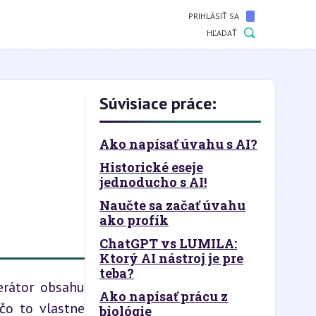
PRIHLÁSIŤ SA
HĽADAŤ
Súvisiace práce:
Ako napísať úvahu s AI?
Historické eseje
E
jednoducho s AI!
Naučte sa začať úvahu
ako profík
ChatGPT vs LUMILA:
Ktorý AI nástroj je pre
teba?
rátor obsahu 
Ako napísať prácu z
čo to vlastne 
biológie