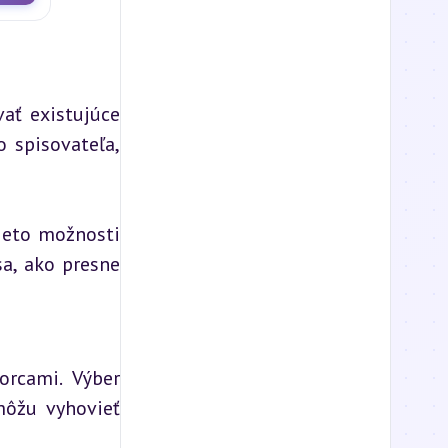
ať existujúce 
 spisovateľa, 
ieto možnosti 
a, ako presne 
rcami. Výber 
ôžu vyhovieť 