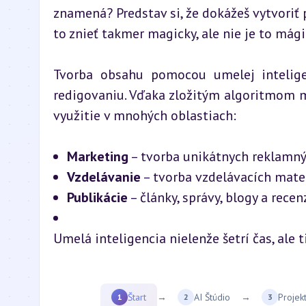
znamená? Predstav si, že dokážeš vytvoriť 
to znieť takmer magicky, ale nie je to mágia
Tvorba obsahu pomocou umelej inteligen
redigovaniu. Vďaka zložitým algoritmom m
využitie v mnohých oblastiach:
Marketing
 – tvorba unikátnych reklamný
Vzdelávanie
 – tvorba vzdelávacích mate
Publikácie
 – články, správy, blogy a rec
Umelá inteligencia nielenže šetrí čas, ale 
Štart
→
AI Štúdio
→
Projek
1
2
3