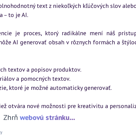
plnohodnotný text z niekoľkých kľúčových slov alebo
 – to je AI.
cie je proces, ktorý radikálne mení náš prístup
ôže AI generovať obsah v rôznych formách a štýloc
ch textov a popisov produktov.
riálov a pomocných textov.
enzie, ktoré je možné automaticky generovať.
tiež otvára nové možnosti pre kreativitu a personali
Zhrň
webovú stránku...
ty