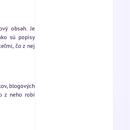
vý obsah. Je 
ko sú popisy 
ľmi, čo z nej 
ov, blogových 
o z neho robí 