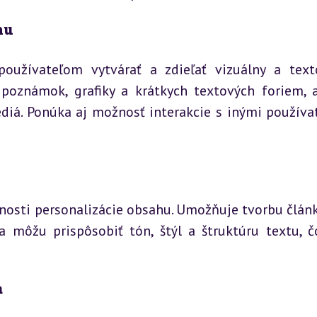
hu
užívateľom vytvárať a zdieľať vizuálny a texto
 poznámok, grafiky a krátkych textových foriem, a
iá. Ponúka aj možnosť interakcie s inými používate
nosti personalizácie obsahu. Umožňuje tvorbu článk
a môžu prispôsobiť tón, štýl a štruktúru textu, č
a