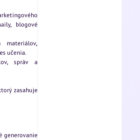
rketingového
aily, blogové
 materiálov,
es učenia.
kov, správ a
ktorý zasahuje
ké generovanie