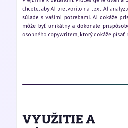
Prejdime k detailom. Proces generovania o
chcete, aby AI pretvorilo na text. AI analyz
súlade s vašimi potrebami. AI dokáže pris
môže byť unikátny a dokonale prispôsobe
osobného copywritera, ktorý dokáže písať 
VYUŽITIE A