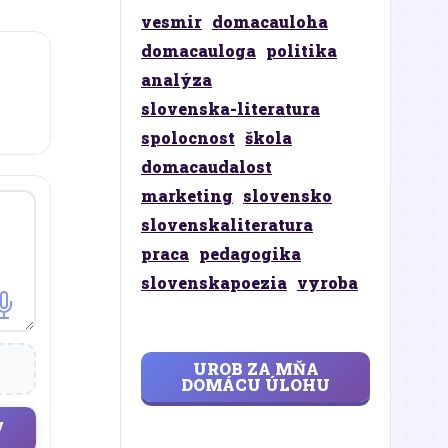
vesmir
domacauloha
domacauloga
politika
analýza
slovenska-literatura
spolocnost
škola
domacaudalost
marketing
slovensko
slovenskaliteratura
praca
pedagogika
slovenskapoezia
vyroba
UROB ZA MŇA
DOMÁCU ÚLOHU