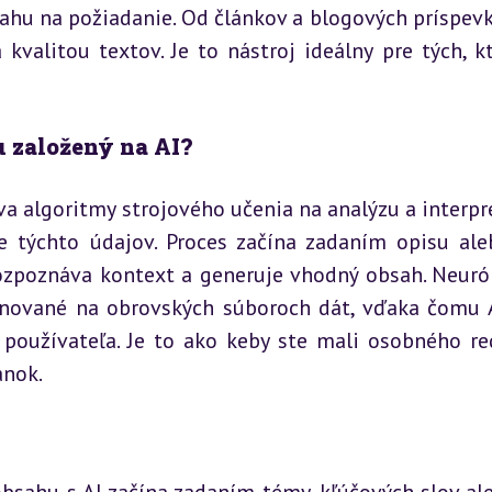
hu na požiadanie. Od článkov a blogových príspevk
kvalitou textov. Je to nástroj ideálny pre tých, kt
u založený na AI?
va algoritmy strojového učenia na analýzu a interpre
 týchto údajov. Proces začína zadaním opisu aleb
 rozpoznáva kontext a generuje vhodný obsah. Neurón
rénované na obrovských súboroch dát, vďaka čomu 
používateľa. Je to ako keby ste mali osobného red
ánok.