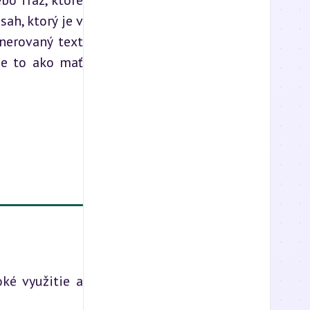
o fráz, ktoré 
ah, ktorý je v 
nerovaný text 
e to ako mať 
ké využitie a