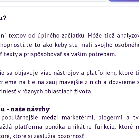
u?
ní textov od úplného začiatku. Môže tiež analyzov
schopnosti. Je to ako keby ste mali svojho osobného
ať texty a prispôsobovať sa vašim potrebám.
 sa objavuje viac nástrojov a platforiem, ktoré t
rieme na tie najzaujímavejšie z nich a dozvieme s
niesť v rôznych oblastiach života.
hu - naše návrhy
populárnejšie medzi marketérmi, blogermi a tvo
každá platforma ponúka unikátne funkcie, ktoré m
ré, ktoré si zaslúžia pozornosť: