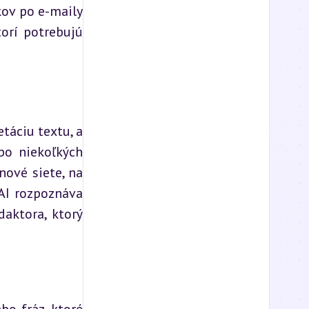
ov po e-maily 
orí potrebujú 
táciu textu, a 
o niekoľkých 
ové siete, na 
AI rozpoznáva 
aktora, ktorý 