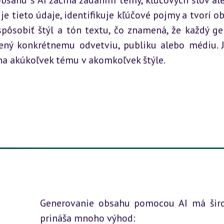
bsahu s AI začína zadaním témy, kľúčových slov aleb
uje tieto údaje, identifikuje kľúčové pojmy a tvorí obs
pôsobiť štýl a tón textu, čo znamená, že každý ge
ný konkrétnemu odvetviu, publiku alebo médiu. J
na akúkoľvek tému v akomkoľvek štýle.
Generovanie obsahu pomocou AI má širo
prináša mnoho výhod: