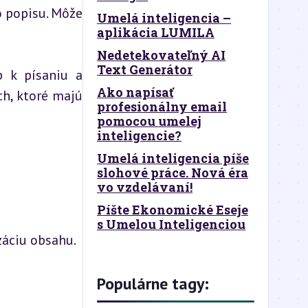
 popisu. Môže 
Umelá inteligencia –
aplikácia LUMILA
Nedetekovateľný AI
Text Generátor
 k písaniu a 
Ako napísať
h, ktoré majú 
profesionálny email
pomocou umelej
inteligencie?
Umelá inteligencia píše
slohové práce. Nová éra
vo vzdelávaní!
Píšte Ekonomické Eseje
s Umelou Inteligenciou
záciu obsahu.
Populárne tagy: