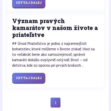
CZYTAJ DALEJ
Význam pravých
kamarátov v našom živote a
priateľstve
## Úvod Priateľstvo je jedno z najcennejších
bohatstiev, ktoré môžeme v živote získať. Hoci sa
to veľakrát berie ako samozrejmosť, správni
kamaráti dokážu ovplyvniť celý náš život – od
detstva, kde sú oporou pri prvých krokoch...
CZYTAJ DALEJ
1