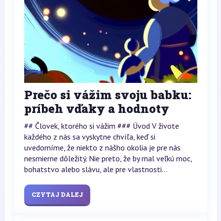
Prečo si vážim svoju babku:
príbeh vďaky a hodnoty
## Človek, ktorého si vážim ### Úvod V živote
každého z nás sa vyskytne chvíľa, keď si
uvedomíme, že niekto z nášho okolia je pre nás
nesmierne dôležitý. Nie preto, že by mal veľkú moc,
bohatstvo alebo slávu, ale pre vlastnosti...
CZYTAJ DALEJ