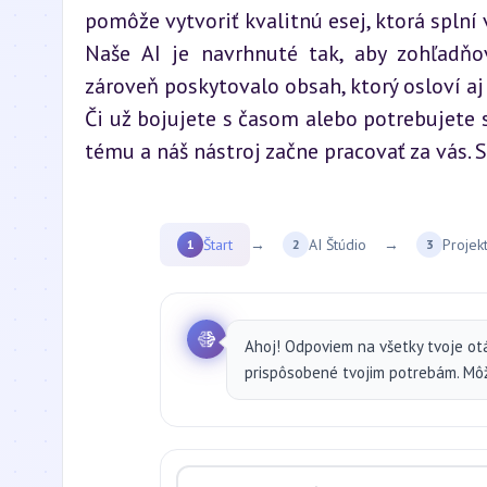
pomôže vytvoriť kvalitnú esej, ktorá splní
Naše AI je navrhnuté tak, aby zohľadňov
zároveň poskytovalo obsah, ktorý osloví aj
Či už bojujete s časom alebo potrebujete s
tému a náš nástroj začne pracovať za vás. S
Štart
→
AI Štúdio
→
Projek
1
2
3
Ahoj! Odpoviem na všetky tvoje ot
prispôsobené tvojim potrebám. Môže