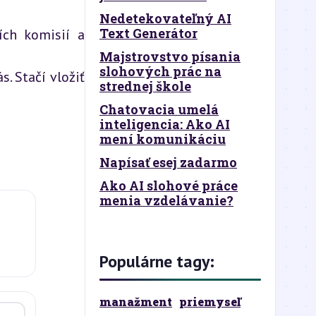
Nedetekovateľný AI
Text Generátor
ch komisií a 
Majstrovstvo písania
slohových prác na
 Stačí vložiť 
strednej škole
Chatovacia umelá
inteligencia: Ako AI
mení komunikáciu
Napísať esej zadarmo
Ako AI slohové práce
menia vzdelávanie?
Populárne tagy:
manažment
priemyseľ