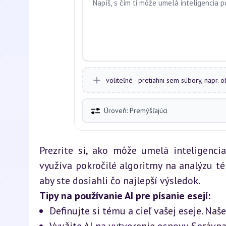
voliteľné - pretiahni sem súbory, napr. 
Úroveň: Premýšľajúci
Prezrite si, ako môže umelá inteligenci
využíva pokročilé algoritmy na analýzu té
aby ste dosiahli čo najlepší výsledok.
Tipy na používanie AI pre písanie esejí:
Definujte si tému a cieľ vašej eseje. Na