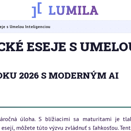
eje s Umelou Inteligenciou
CKÉ ESEJE S UMELO
OKU 2026 S MODERNÝM AI
ročná úloha. S blížiacimi sa maturitami je tlak 
 esejí, môžete túto výzvu zvládnuť s ľahkosťou. Tent