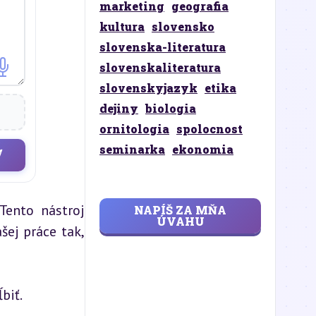
marketing
geografia
kultura
slovensko
slovenska-literatura
slovenskaliteratura
slovenskyjazyk
etika
dejiny
biologia
ornitologia
spolocnost
seminarka
ekonomia
ento nástroj 
NAPÍŠ ZA MŇA
ÚVAHU
ej práce tak, 
biť.