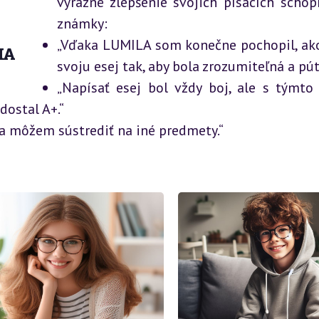
výrazné zlepšenie svojich písacích schop
známky:
„Vďaka LUMILA som konečne pochopil, ako
IA
svoju esej tak, aby bola zrozumiteľná a pút
„Napísať esej bol vždy boj, ale s týmto
dostal A+.“
 sa môžem sústrediť na iné predmety.“