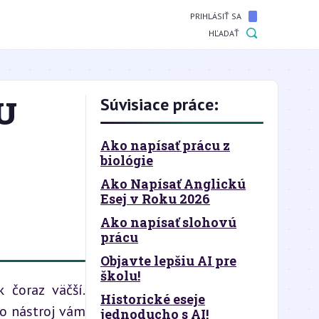
PRIHLÁSIŤ SA
HĽADAŤ
U
Súvisiace práce:
Ako napísať prácu z
biológie
Ako Napísať Anglickú
Esej v Roku 2026
Ako napísať slohovú
prácu
Objavte lepšiu AI pre
školu!
čoraz väčší. 
Historické eseje
o nástroj vám 
jednoducho s AI!