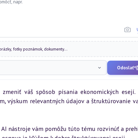
obrázky, fotky poznámok, dokumenty...
Odoslať
a zmeniť váš spôsob písania ekonomických esejí. T
m, výskum relevantných údajov a štruktúrovanie vaš
še AI nástroje vám pomôžu túto tému rozvinúť a prehĺ