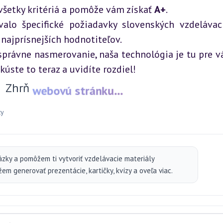
 všetky kritériá a pomôže vám získať 
A+
.
alo špecifické požiadavky slovenských vzdelávací
 najprísnejších hodnotiteľov.
právne nasmerovanie, naša technológia je tu pre vás.
kúste to teraz a uvidíte rozdiel!
Zhrň
webovú stránku...
ty
ázky a pomôžem ti vytvoriť vzdelávacie materiály
m generovať prezentácie, kartičky, kvízy a oveľa viac.