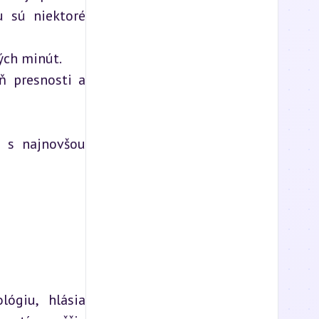
u sú niektoré
ých minút.
ň presnosti a
e s najnovšou
lógiu, hlásia