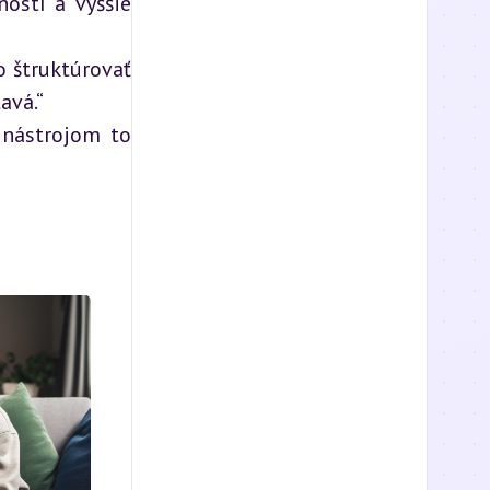
ností a vyššie
 štruktúrovať
avá.“
 nástrojom to