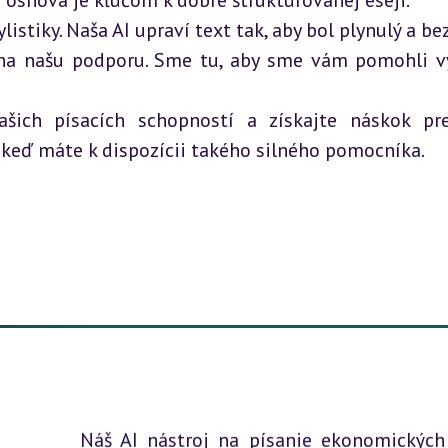
 osnova je kľúčom k dobre štruktúrovanej eseji.
istiky. Naša AI upraví text tak, aby bol plynulý a be
 na našu podporu. Sme tu, aby sme vám pomohli vyť
ašich písacích schopností a získajte náskok pre
, keď máte k dispozícii takého silného pomocníka.
Náš AI nástroj na písanie ekonomických