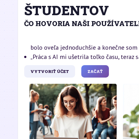
ŠTUDENTOV
ČO HOVORIA NAŠI POUŽÍVATEL
bolo oveľa jednoduchšie a konečne som 
„Práca s AI mi ušetrila toľko času, teraz
VYTVORIŤ ÚČET
ZAČAŤ