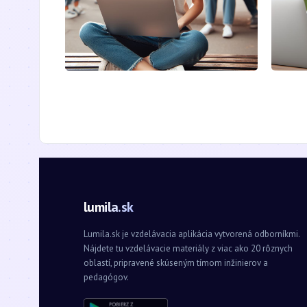
lumila.sk
Lumila.sk je vzdelávacia aplikácia vytvorená odborníkmi.
Nájdete tu vzdelávacie materiály z viac ako 20 rôznych
oblastí, pripravené skúseným tímom inžinierov a
pedagógov.