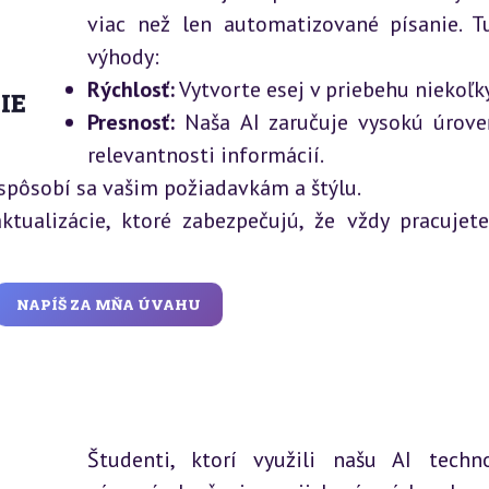
viac než len automatizované písanie. T
výhody:
Rýchlosť:
Vytvorte esej v priebehu niekoľk
IE
Presnosť:
Naša AI zaručuje vysokú úrove
relevantnosti informácií.
rispôsobí sa vašim požiadavkám a štýlu.
tualizácie, ktoré zabezpečujú, že vždy pracujet
NAPÍŠ ZA MŇA ÚVAHU
Študenti, ktorí využili našu AI techno