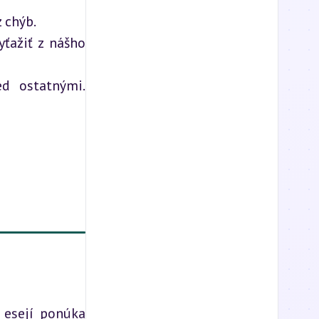
z chýb.
ažiť z nášho 
d ostatnými. 
 esejí ponúka