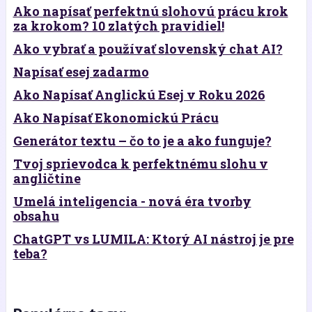
Ako napísať perfektnú slohovú prácu krok
za krokom? 10 zlatých pravidiel!
Ako vybrať a používať slovenský chat AI?
Napísať esej zadarmo
Ako Napísať Anglickú Esej v Roku 2026
Ako Napísať Ekonomickú Prácu
Generátor textu – čo to je a ako funguje?
Tvoj sprievodca k perfektnému slohu v
angličtine
Umelá inteligencia - nová éra tvorby
obsahu
ChatGPT vs LUMILA: Ktorý AI nástroj je pre
teba?