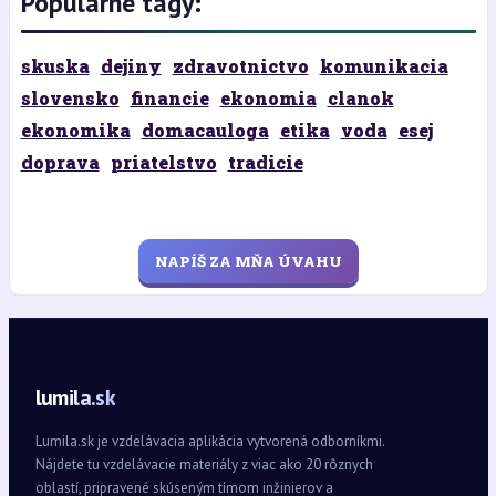
Populárne tagy:
skuska
dejiny
zdravotnictvo
komunikacia
slovensko
financie
ekonomia
clanok
ekonomika
domacauloga
etika
voda
esej
doprava
priatelstvo
tradicie
NAPÍŠ ZA MŇA ÚVAHU
lumila.sk
Lumila.sk je vzdelávacia aplikácia vytvorená odborníkmi.
Nájdete tu vzdelávacie materiály z viac ako 20 rôznych
oblastí, pripravené skúseným tímom inžinierov a