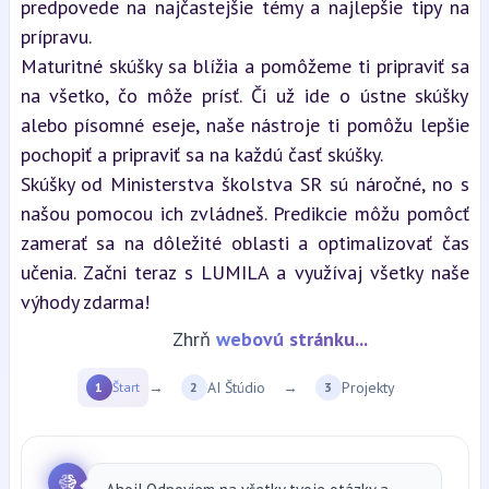
predpovede na najčastejšie témy a najlepšie tipy na 
prípravu.
Maturitné skúšky sa blížia a pomôžeme ti pripraviť sa 
na všetko, čo môže prísť. Či už ide o ústne skúšky 
alebo písomné eseje, naše nástroje ti pomôžu lepšie 
pochopiť a pripraviť sa na každú časť skúšky.
Skúšky od Ministerstva školstva SR sú náročné, no s 
našou pomocou ich zvládneš. Predikcie môžu pomôcť 
zamerať sa na dôležité oblasti a optimalizovať čas 
učenia. Začni teraz s LUMILA a využívaj všetky naše 
výhody zdarma!
Zhrň
webovú stránku...
→
AI Štúdio
→
Projekty
1
Štart
2
3