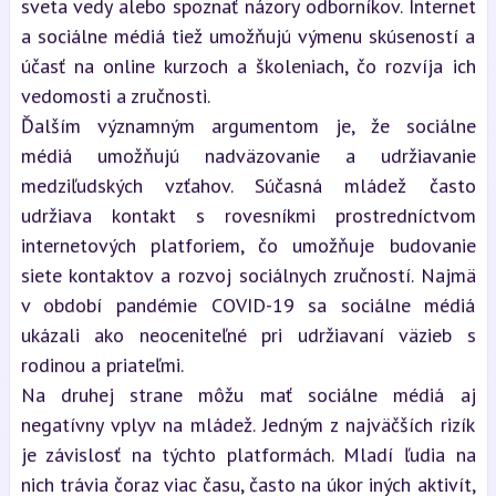
sveta vedy alebo spoznať názory odborníkov. Internet
a sociálne médiá tiež umožňujú výmenu skúseností a
účasť na online kurzoch a školeniach, čo rozvíja ich
vedomosti a zručnosti.
Ďalším významným argumentom je, že sociálne
médiá umožňujú nadväzovanie a udržiavanie
medziľudských vzťahov. Súčasná mládež často
udržiava kontakt s rovesníkmi prostredníctvom
internetových platforiem, čo umožňuje budovanie
siete kontaktov a rozvoj sociálnych zručností. Najmä
v období pandémie COVID-19 sa sociálne médiá
ukázali ako neoceniteľné pri udržiavaní väzieb s
rodinou a priateľmi.
Na druhej strane môžu mať sociálne médiá aj
negatívny vplyv na mládež. Jedným z najväčších rizík
je závislosť na týchto platformách. Mladí ľudia na
nich trávia čoraz viac času, často na úkor iných aktivít,