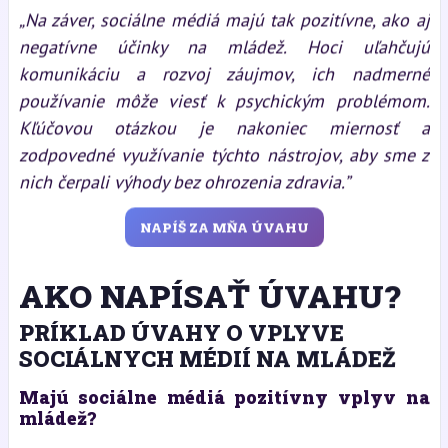
„Na záver, sociálne médiá majú tak pozitívne, ako aj
negatívne účinky na mládež. Hoci uľahčujú
komunikáciu a rozvoj záujmov, ich nadmerné
používanie môže viesť k psychickým problémom.
Kľúčovou otázkou je nakoniec miernosť a
zodpovedné využívanie týchto nástrojov, aby sme z
nich čerpali výhody bez ohrozenia zdravia.”
NAPÍŠ ZA MŇA ÚVAHU
AKO NAPÍSAŤ ÚVAHU?
PRÍKLAD ÚVAHY O VPLYVE
SOCIÁLNYCH MÉDIÍ NA MLÁDEŽ
Majú sociálne médiá pozitívny vplyv na
mládež?