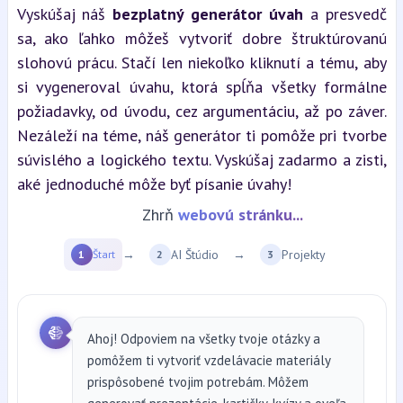
Vyskúšaj náš 
bezplatný generátor úvah
 a presvedč 
sa, ako ľahko môžeš vytvoriť dobre štruktúrovanú 
slohovú prácu. Stačí len niekoľko kliknutí a tému, aby 
si vygeneroval úvahu, ktorá spĺňa všetky formálne 
požiadavky, od úvodu, cez argumentáciu, až po záver. 
Nezáleží na téme, náš generátor ti pomôže pri tvorbe 
súvislého a logického textu. Vyskúšaj zadarmo a zisti, 
aké jednoduché môže byť písanie úvahy!
Zhrň
YT video...
→
AI Štúdio
→
Projekty
1
Štart
2
3
Ahoj! Odpoviem na všetky tvoje otázky a
pomôžem ti vytvoriť vzdelávacie materiály
prispôsobené tvojim potrebám. Môžem