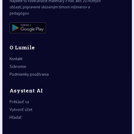
Nájdete tu vzdelávacie materiály z viac ako 20 rôznych
oblastí, pripravené skúseným tímom inžinierov a
pedagógov.
O Lumile
Kontakt
Súkromie
Podmienky používania
Asystent AI
Prihlásiť sa
Vytvoriť účet
Hľadať