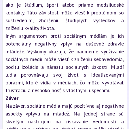
ako je štúdium, šport alebo priame medziľudské
kontakty. Táto závislosť môže viesť k problémom so
sústredením, zhoršeniu študijných výsledkov a
zníženiu kvality života.
Iným argumentom proti sociálnym médiám je ich
potenciálny negatívny vplyv na duševné zdravie
mládeže. Výskumy ukazujú, že nadmerné využívanie
sociálnych médií môže viesť k zníženiu sebavedomia,
pocitu izolácie a nárastu sociálnych úzkostí. Mladí
ľudia porovnávajú svoj život s idealizovanými
obrazmi, ktoré vidia v médiách, čo môže vyvolávať
frustráciu a nespokojnosť s vlastnými úspechmi.
Záver
Na záver, sociálne médiá majú pozitívne aj negatívne
aspekty vplyvu na mládež. Na jednej strane sú
skvelým nástrojom na získavanie vedomostí a