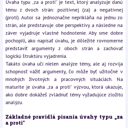
Úvaha typu „za a proti” je text, ktorý analyzuje danú
tému z dvoch strán: pozitívnej (za) a negatívnej
(proti). Autor sa jednoznačne neprikláňa na jednu zo
strán, ale predstavuje obe perspektívy a následne na
záver vyjadruje vlastné hodnotenie. Aby sme dobre
pochopili, ako napísať úvahu, je dôležité rovnomerne
predstaviť argumenty z oboch strán a zachovať
logickú štruktúru vyjadrenia.
Takáto úvaha učí nielen analýze témy, ale aj rozvíja
schopnosť vážiť argumenty, čo môže byť užitočné v
mnohých životných a pracovných situáciách. Na
maturite je úvaha „za a proti” výzvou, ktorá ukazuje,
ako dobre dokážeš zvládnuť témy vyžadujúce zložitú
analýzu.
Základné pravidlá písania úvahy typu „za
a proti”