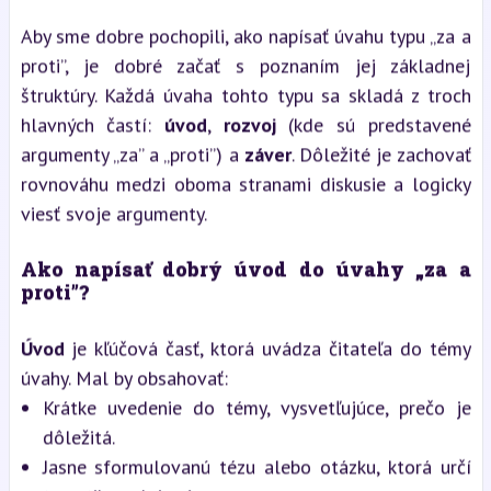
Aby sme dobre pochopili, ako napísať úvahu typu „za a
proti”, je dobré začať s poznaním jej základnej
štruktúry. Každá úvaha tohto typu sa skladá z troch
hlavných častí:
úvod
,
rozvoj
(kde sú predstavené
argumenty „za” a „proti”) a
záver
. Dôležité je zachovať
rovnováhu medzi oboma stranami diskusie a logicky
viesť svoje argumenty.
Ako napísať dobrý úvod do úvahy „za a
proti”?
Úvod
je kľúčová časť, ktorá uvádza čitateľa do témy
úvahy. Mal by obsahovať:
Krátke uvedenie do témy, vysvetľujúce, prečo je
dôležitá.
Jasne sformulovanú tézu alebo otázku, ktorá určí