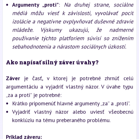
Argumenty „proti”
:
Na druhej strane, sociálne
médiá môžu viesť k závislosti, vyvolávať pocit
izolácie a negatívne ovplyvňovať duševné zdravie
mládeže. Výskumy ukazujú, že nadmerné
používanie týchto platforiem súvisí so znížením
sebahodnotenia a nárastom sociálnych úzkostí.
Ako napísať silný záver úvahy?
Záver
je časť, v ktorej je potrebné zhrnúť celú
argumentáciu a vyjadriť vlastný názor. V úvahe typu
„za a proti” je potrebné:
Krátko pripomenúť hlavné argumenty „za” a „proti”.
Vyjadriť vlastný názor alebo uviesť všeobecnú
konklúziu na tému preberaného problému.
Príklad záveru: