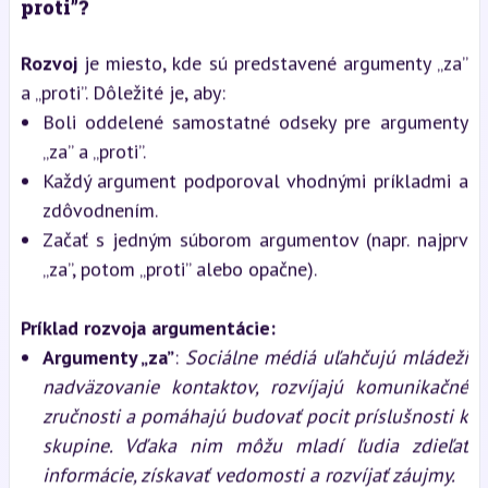
proti”?
Rozvoj
je miesto, kde sú predstavené argumenty „za”
a „proti”. Dôležité je, aby:
Boli oddelené samostatné odseky pre argumenty
„za” a „proti”.
Každý argument podporoval vhodnými príkladmi a
zdôvodnením.
Začať s jedným súborom argumentov (napr. najprv
„za”, potom „proti” alebo opačne).
Príklad rozvoja argumentácie:
Argumenty „za”
:
Sociálne médiá uľahčujú mládeži
nadväzovanie kontaktov, rozvíjajú komunikačné
zručnosti a pomáhajú budovať pocit príslušnosti k
skupine. Vďaka nim môžu mladí ľudia zdieľať
informácie, získavať vedomosti a rozvíjať záujmy.