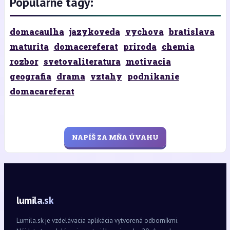
Populárne tagy:
domacaulha
jazykoveda
vychova
bratislava
maturita
domacereferat
priroda
chemia
rozbor
svetovaliteratura
motivacia
geografia
drama
vztahy
podnikanie
domacareferat
NAPÍŠ ZA MŇA ÚVAHU
lumila.sk
Lumila.sk je vzdelávacia aplikácia vytvorená odborníkmi.