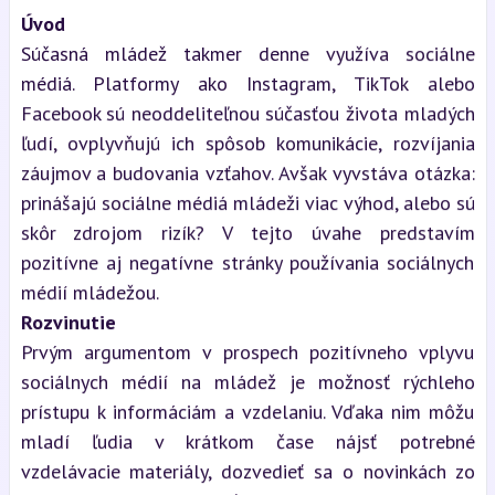
Úvod
Súčasná mládež takmer denne využíva sociálne
médiá. Platformy ako Instagram, TikTok alebo
Facebook sú neoddeliteľnou súčasťou života mladých
ľudí, ovplyvňujú ich spôsob komunikácie, rozvíjania
záujmov a budovania vzťahov. Avšak vyvstáva otázka:
prinášajú sociálne médiá mládeži viac výhod, alebo sú
skôr zdrojom rizík? V tejto úvahe predstavím
pozitívne aj negatívne stránky používania sociálnych
médií mládežou.
Rozvinutie
Prvým argumentom v prospech pozitívneho vplyvu
sociálnych médií na mládež je možnosť rýchleho
prístupu k informáciám a vzdelaniu. Vďaka nim môžu
mladí ľudia v krátkom čase nájsť potrebné
vzdelávacie materiály, dozvedieť sa o novinkách zo