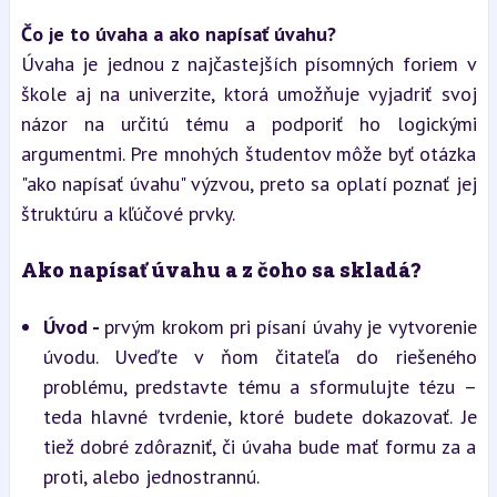
Čo je to úvaha a ako napísať úvahu?
Úvaha je jednou z najčastejších písomných foriem v 
škole aj na univerzite, ktorá umožňuje vyjadriť svoj 
názor na určitú tému a podporiť ho logickými 
argumentmi. Pre mnohých študentov môže byť otázka 
"ako napísať úvahu" výzvou, preto sa oplatí poznať jej 
štruktúru a kľúčové prvky.
Ako napísať úvahu a z čoho sa skladá?
Úvod - 
prvým krokom pri písaní úvahy je vytvorenie 
úvodu. Uveďte v ňom čitateľa do riešeného 
problému, predstavte tému a sformulujte tézu – 
teda hlavné tvrdenie, ktoré budete dokazovať. Je 
tiež dobré zdôrazniť, či úvaha bude mať formu za a 
proti, alebo jednostrannú.