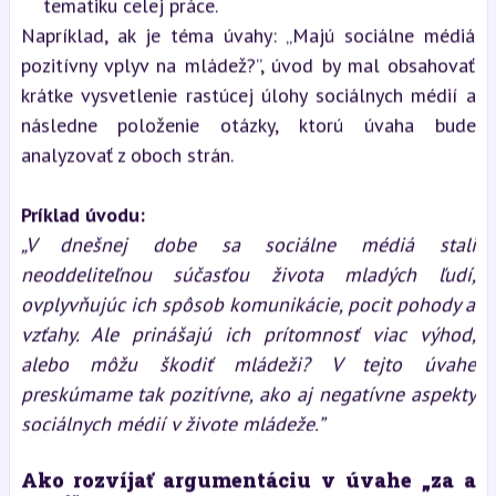
tematiku celej práce.
Napríklad, ak je téma úvahy: „Majú sociálne médiá
pozitívny vplyv na mládež?”, úvod by mal obsahovať
krátke vysvetlenie rastúcej úlohy sociálnych médií a
následne položenie otázky, ktorú úvaha bude
analyzovať z oboch strán.
Príklad úvodu:
„V dnešnej dobe sa sociálne médiá stali
neoddeliteľnou súčasťou života mladých ľudí,
ovplyvňujúc ich spôsob komunikácie, pocit pohody a
vzťahy. Ale prinášajú ich prítomnosť viac výhod,
alebo môžu škodiť mládeži? V tejto úvahe
preskúmame tak pozitívne, ako aj negatívne aspekty
sociálnych médií v živote mládeže.”
Ako rozvíjať argumentáciu v úvahe „za a