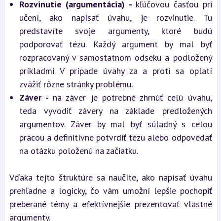
Rozvinutie (argumentácia) - 
kľúčovou časťou pri 
učení, ako napísať úvahu, je rozvinutie. Tu 
predstavíte svoje argumenty, ktoré budú 
podporovať tézu. Každý argument by mal byť 
rozpracovaný v samostatnom odseku a podložený 
príkladmi. V prípade úvahy za a proti sa oplatí 
zvážiť rôzne stránky problému.
Záver - 
na záver je potrebné zhrnúť celú úvahu, 
teda vyvodiť závery na základe predložených 
argumentov. Záver by mal byť súladný s celou 
prácou a definitívne potvrdiť tézu alebo odpovedať 
na otázku položenú na začiatku.
Vďaka tejto štruktúre sa naučíte, ako napísať úvahu 
prehľadne a logicky, čo vám umožní lepšie pochopiť 
preberané témy a efektívnejšie prezentovať vlastné 
argumenty.