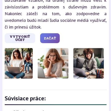
udržiavanie vzťahov, na druhej strane môžu viesť k
závislostiam a problémom s duševným zdravím.
Nakoniec záleží na tom, ako zodpovedne a
uvedomelo budú mladí ľudia sociálne médiá využívať,
či im prinesú úžitok.
VYTVORIŤ
ZAČAŤ
ÚČET
Súvisiace práce: